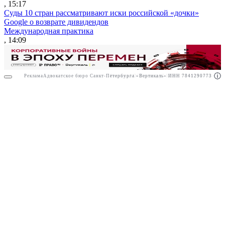
, 15:17
Суды 10 стран рассматривают иски российской «дочки»
Google о возврате дивидендов
Международная практика
, 14:09
Реклама
Адвокатское бюро Санкт-Петербурга «Вертикаль» ИНН 7841290773
Реклама
АО"Право.ру" ИНН: 7708095468