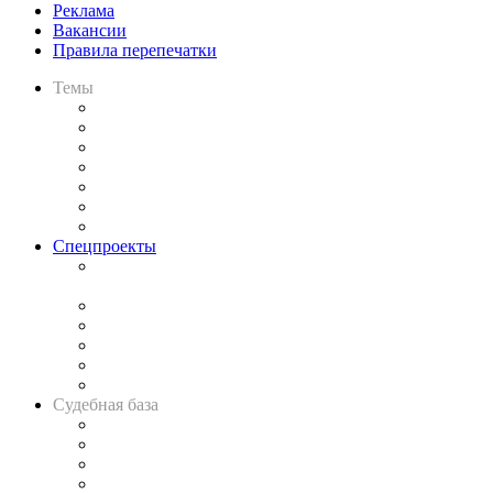
Реклама
Вакансии
Правила перепечатки
Темы
Практика
Законодательство
Процесс
Исследования
Рынок юридических услуг
Юридическое сообщество
Важнейшие правовые темы в прессе
Спецпроекты
Подкаст «В здравом уме
и твёрдой памяти»
Legal Design
Банкротная панорама
Советы для литигаторов
Сговоры на торгах
Авто
Судебная база
Картотека арбитражных дел
Решения арбитражных судов
Календарь рассмотрения арбитражных дел
Досье судей