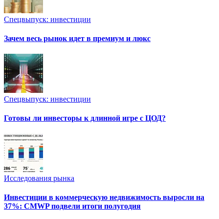
Спецвыпуск: инвестиции
Зачем весь рынок идет в премиум и люкс
Спецвыпуск: инвестиции
Готовы ли инвесторы к длинной игре с ЦОД?
Исследования рынка
Инвестиции в коммерческую недвижимость выросли на
37%: CMWP подвели итоги полугодия