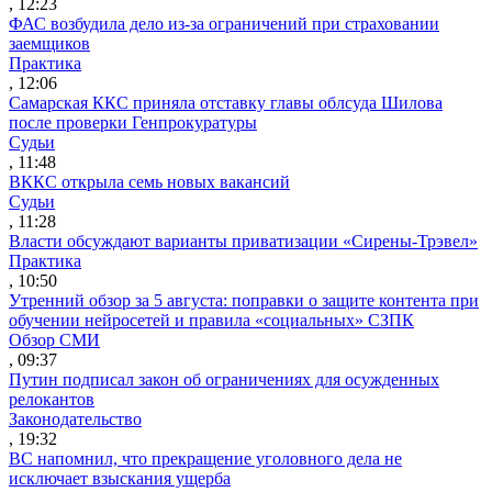
, 12:23
ФАС возбудила дело из-за ограничений при страховании
заемщиков
Практика
, 12:06
Самарская ККС приняла отставку главы облсуда Шилова
после проверки Генпрокуратуры
Судьи
, 11:48
ВККС открыла семь новых вакансий
Судьи
, 11:28
Власти обсуждают варианты приватизации «Сирены-Трэвел»
Практика
, 10:50
Утренний обзор за 5 августа: поправки о защите контента при
обучении нейросетей и правила «социальных» СЗПК
Обзор СМИ
, 09:37
Путин подписал закон об ограничениях для осужденных
релокантов
Законодательство
, 19:32
ВС напомнил, что прекращение уголовного дела не
исключает взыскания ущерба