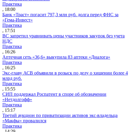
Практика
, 18:00
Банк «Траст» погасит 797,3 млн руб. долга перед ФНС за
«Гема-Инвест»
Практика
, 17:51
ВС запретил уравнивать цены участников закупок без учета
НДС
Практика
, 16:26
Аптечная сеть «36,6» выкупила 83 аптеки «Диалога»
Практика
, 16:25
Экс-главу АСВ объявили в розыск по делу о хищении более 4
млрд руб.
Практика
, 15:55
СИП поддержал Роспатент в споре об обозначении
«Нетдолгофф»
Практика
, 15:17
Третий аукцион по приватизации активов экс-владельца
«Макфы» провалился
Практика
, 14:29