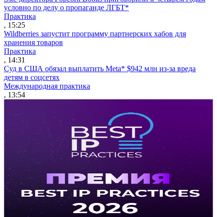
условно по делу о пропаганде ЛГБТ*
Практика
, 15:25
Wildberries запустит программу партнерских хабов для
хранения товаров
Практика
, 14:31
Суд в США обязал выплатить Meta* $942 млн из-за вреда
детям в соцсетях
Международная практика
, 13:54