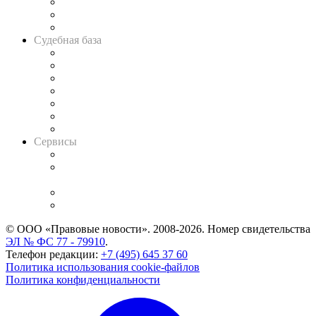
Советы для литигаторов
Сговоры на торгах
Авто
Судебная база
Картотека арбитражных дел
Решения арбитражных судов
Календарь рассмотрения арбитражных дел
Досье судей
Информация о судах
RSS лента новостей
Вакансии для юристов
Сервисы
Справочно-правовая система
Casebook: мониторинг дел
и компаний
Caselook: поиск и анализ практики
CASE.ONE: управление юридической службой
© ООО «Правовые новости». 2008-2026.
Номер свидетельства
ЭЛ № ФС 77 - 79910
.
Телефон редакции:
+7 (495) 645 37 60
Политика использования cookie-файлов
Политика конфиденциальности