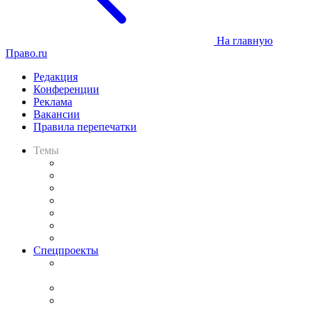
На главную
Право.ru
Редакция
Конференции
Реклама
Вакансии
Правила перепечатки
Темы
Практика
Законодательство
Процесс
Исследования
Рынок юридических услуг
Юридическое сообщество
Важнейшие правовые темы в прессе
Спецпроекты
Подкаст «В здравом уме
и твёрдой памяти»
Legal Design
Банкротная панорама