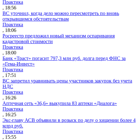
Практика
, 18:56
ВС уточнил, когда дело можно пересмотреть по вновь
открывшимся обстоятельствам
Практика
, 18:06
Росреестр предложил новый механизм оспаривания
кадастровой стоимости
Практика
, 18:00
Банк «Траст» погасит 797,3 млн руб. долга перед ФНС за
«Гема-Инвест»
Практика
, 17:51
ВС запретил уравнивать цены участников закупок без учета
НДС
Практика
, 16:26
Аптечная сеть «36,6» выкупила 83 аптеки «Диалога»
Практика
, 16:25
Экс-главу АСВ объявили в розыск по делу о хищении более 4
млрд руб.
Практика
, 15:55