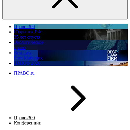
Право-300
Юррынок РФ:
35 лет спустя
Экологическое
право
Best Law
Firm Marketing
ПМЮФ 2026
ПРАВО.ru
Право-300
Конференции