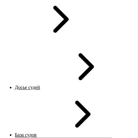
Досье судей
База судов