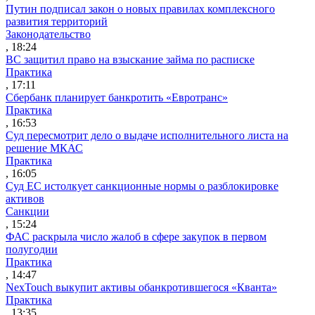
Путин подписал закон о новых правилах комплексного
развития территорий
Законодательство
, 18:24
ВС защитил право на взыскание займа по расписке
Практика
, 17:11
Сбербанк планирует банкротить «Евротранс»
Практика
, 16:53
Суд пересмотрит дело о выдаче исполнительного листа на
решение МКАС
Практика
, 16:05
Суд ЕС истолкует санкционные нормы о разблокировке
активов
Санкции
, 15:24
ФАС раскрыла число жалоб в сфере закупок в первом
полугодии
Практика
, 14:47
NexTouch выкупит активы обанкротившегося «Кванта»
Практика
, 13:35