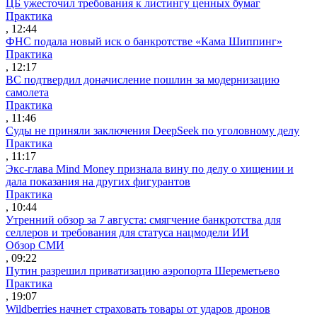
ЦБ ужесточил требования к листингу ценных бумаг
Практика
, 12:44
ФНС подала новый иск о банкротстве «Кама Шиппинг»
Практика
, 12:17
ВС подтвердил доначисление пошлин за модернизацию
самолета
Практика
, 11:46
Суды не приняли заключения DeepSeek по уголовному делу
Практика
, 11:17
Экс-глава Mind Money признала вину по делу о хищении и
дала показания на других фигурантов
Практика
, 10:44
Утренний обзор за 7 августа: смягчение банкротства для
селлеров и требования для статуса нацмодели ИИ
Обзор СМИ
, 09:22
Путин разрешил приватизацию аэропорта Шереметьево
Практика
, 19:07
Wildberries начнет страховать товары от ударов дронов