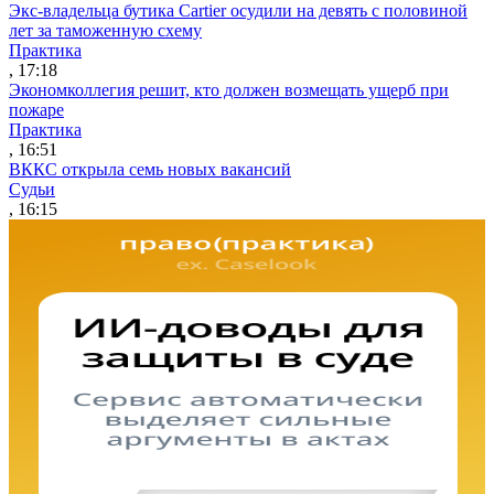
Экс-владельца бутика Cartier осудили на девять с половиной
лет за таможенную схему
Практика
, 17:18
Экономколлегия решит, кто должен возмещать ущерб при
пожаре
Практика
, 16:51
ВККС открыла семь новых вакансий
Судьи
, 16:15