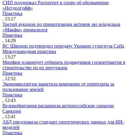
СИП поддержал Роспатент в споре об обозначении
«Нетдолгофф»
Практика
, 15:17
Третий аукцион по приватизации активов экс-владельца
«Макфы» провалился
Практика
, 14:29
ВС Швеции подтвердил передачу Украине сухогруза Caffa
Международная практика
, 13:27
Минфин планирует отбирать подрядчиков госконтрактов в
строительстве по их репутации
Практика
, 12:52
Экономколлегия защитила компанию от переплаты за
пользование землей
Практика
, 12:43
Великобритания расширила антироссийские санкции
Санкции
, 12:41
АБД предложила стандарт синтетических данных для ИИ-
моделей
Практика