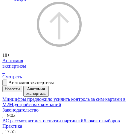
18+
Анатомия
экспертизы
Смотреть
Анатомия экспертизы
Новости
Анатомия
экспертизы
Минцифры предложило усилить контроль за сим-картами в
M2M-устройствах компаний
Законодательство
, 19:02
ВС рассмотрит иск о снятии партии «Яблоко» с выборов
Практика
, 17:55