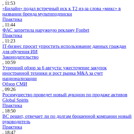
, 11:53
«Билайн» подал встречный иск к Т2 из-за слова «микс» в
названии бренда мультиподписки
Практика
, 11:44
ФАС запретила наружную рекламу Fonbet
Практика
, 11:23
IT-бизнес просит упростить использование данных граждан
для обучения ИИ
Законодательство
, 10:59
Утренний обзор за 6 августа: ужесточение закупок
иностранной техники и рост рынка M&A за счет
национализации
Обзор СМИ
, 09:26
Росимущество проведет новый аукцион по продаже активов
Global Spirits
Практика
, 18:50
ВС решит, отвечает ли по долгам брошенной компании новый
руководитель
Практика
, 18:47