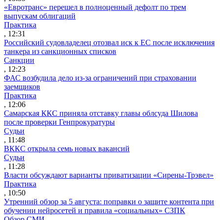
«Евротранс» перешел в полноценный дефолт по трем
выпускам облигаций
Практика
, 12:31
Российский судовладелец отозвал иск к ЕС после исключения
танкера из санкционных списков
Санкции
, 12:23
ФАС возбудила дело из-за ограничений при страховании
заемщиков
Практика
, 12:06
Самарская ККС приняла отставку главы облсуда Шилова
после проверки Генпрокуратуры
Судьи
, 11:48
ВККС открыла семь новых вакансий
Судьи
, 11:28
Власти обсуждают варианты приватизации «Сирены-Трэвел»
Практика
, 10:50
Утренний обзор за 5 августа: поправки о защите контента при
обучении нейросетей и правила «социальных» СЗПК
Обзор СМИ