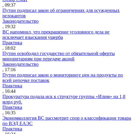
, 09:37
Путин подписал закон об ограничениях для осужденных
релокантов
Законодательство
, 19:32
ВС напомнил, что прекращение уголовного дела не
исключает взыскания ущерба
Практика
, 18:02
Путин освободил государство от обязательной оферты
миноритариям при передаче акций
Законодательство
, 17:16
Путин подписал закон о мониторинге цен на продукты по
всей цепочке поставок
Практика
, 16:44
Прокуратура подала иск к структуре группы «Илим» на 1,8
млрд руб.
Практика
, 16:35
Экономколлегия ВС рассмотрит спор о классификации товара
по ВЭД ЕАЭС
Практика