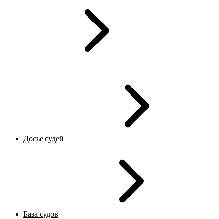
Досье судей
База судов