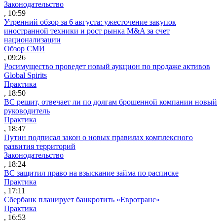
Законодательство
, 10:59
Утренний обзор за 6 августа: ужесточение закупок
иностранной техники и рост рынка M&A за счет
национализации
Обзор СМИ
, 09:26
Росимущество проведет новый аукцион по продаже активов
Global Spirits
Практика
, 18:50
ВС решит, отвечает ли по долгам брошенной компании новый
руководитель
Практика
, 18:47
Путин подписал закон о новых правилах комплексного
развития территорий
Законодательство
, 18:24
ВС защитил право на взыскание займа по расписке
Практика
, 17:11
Сбербанк планирует банкротить «Евротранс»
Практика
, 16:53