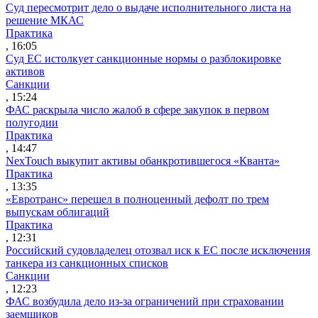
Суд пересмотрит дело о выдаче исполнительного листа на
решение МКАС
Практика
, 16:05
Суд ЕС истолкует санкционные нормы о разблокировке
активов
Санкции
, 15:24
ФАС раскрыла число жалоб в сфере закупок в первом
полугодии
Практика
, 14:47
NexTouch выкупит активы обанкротившегося «Кванта»
Практика
, 13:35
«Евротранс» перешел в полноценный дефолт по трем
выпускам облигаций
Практика
, 12:31
Российский судовладелец отозвал иск к ЕС после исключения
танкера из санкционных списков
Санкции
, 12:23
ФАС возбудила дело из-за ограничений при страховании
заемщиков