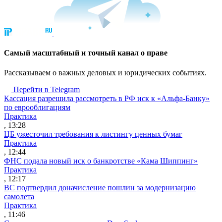
Cамый масштабный и точный канал о праве
Рассказываем о важных деловых и юридических событиях.
Перейти в Telegram
Кассация разрешила рассмотреть в РФ иск к «Альфа-Банку»
по еврооблигациям
Практика
, 13:28
ЦБ ужесточил требования к листингу ценных бумаг
Практика
, 12:44
ФНС подала новый иск о банкротстве «Кама Шиппинг»
Практика
, 12:17
ВС подтвердил доначисление пошлин за модернизацию
самолета
Практика
, 11:46