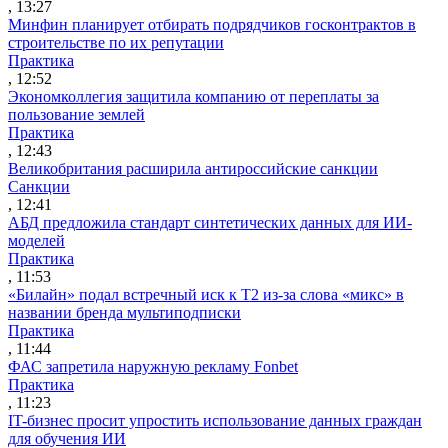
, 13:27
Минфин планирует отбирать подрядчиков госконтрактов в
строительстве по их репутации
Практика
, 12:52
Экономколлегия защитила компанию от переплаты за
пользование землей
Практика
, 12:43
Великобритания расширила антироссийские санкции
Санкции
, 12:41
АБД предложила стандарт синтетических данных для ИИ-
моделей
Практика
, 11:53
«Билайн» подал встречный иск к Т2 из-за слова «микс» в
названии бренда мультиподписки
Практика
, 11:44
ФАС запретила наружную рекламу Fonbet
Практика
, 11:23
IT-бизнес просит упростить использование данных граждан
для обучения ИИ