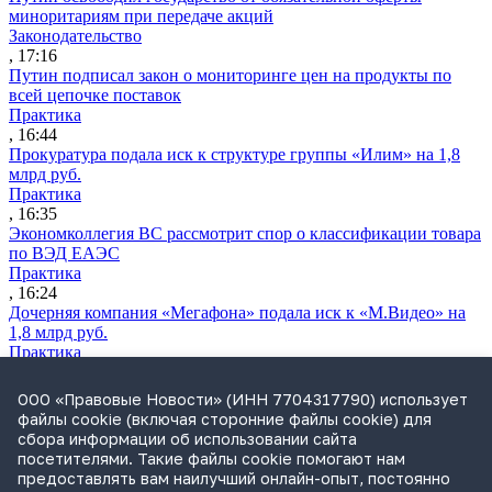
миноритариям при передаче акций
Законодательство
, 17:16
Путин подписал закон о мониторинге цен на продукты по
всей цепочке поставок
Практика
, 16:44
Прокуратура подала иск к структуре группы «Илим» на 1,8
млрд руб.
Практика
, 16:35
Экономколлегия ВС рассмотрит спор о классификации товара
по ВЭД ЕАЭС
Практика
, 16:24
Дочерняя компания «Мегафона» подала иск к «М.Видео» на
1,8 млрд руб.
Практика
, 15:50
СИП проверит отмену патента на систему управления
ООО «Правовые Новости» (ИНН 7704317790) использует
устройствами после возражений «Яндекса»
файлы cookie (включая сторонние файлы cookie) для
Практика
сбора информации об использовании сайта
, 15:17
посетителями. Такие файлы cookie помогают нам
Суды 10 стран рассматривают иски российской «дочки»
предоставлять вам наилучший онлайн-опыт, постоянно
Google о возврате дивидендов