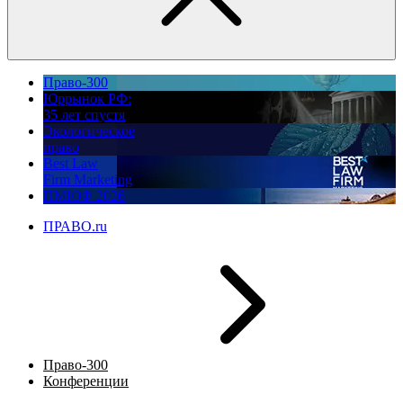
Право-300
Юррынок РФ:
35 лет спустя
Экологическое
право
Best Law
Firm Marketing
ПМЮФ 2026
ПРАВО.ru
Право-300
Конференции