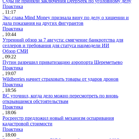
Суды не приняли заключения DeepSeek по уголовному делу
Практика
, 11:17
Экс-глава Mind Money признала вину по делу о хищении и
дала показания на других фигурантов
Практика
, 10:44
Утренний обзор за 7 августа: смягчение банкротства для
селлеров и требования для статуса нацмодели ИИ
Обзор СМИ
, 09:22
Путин разрешил приватизацию аэропорта Шереметьево
Практика
, 19:07
Wildberries начнет страховать товары от ударов дронов
Практика
, 18:56
ВС уточнил, когда дело можно пересмотреть по вновь
открывшимся обстоятельствам
Практика
, 18:06
Росреестр предложил новый механизм оспаривания
кадастровой стоимости
Практика
, 18:00