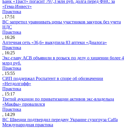
Банк «Траст» погасит 797,3 млн руб. долга перед ФНС за
«Гема-Инвест»
Практика
, 17:51
ВС запретил уравнивать цены участников закупок без учета
НДС
Практика
, 16:26
Аптечная сеть «36,6» выкупила 83 аптеки «Диалога»
Практика
, 16:25
Экс-главу АСВ объявили в розыск по делу о хищении более 4
млрд руб.
Практика
, 15:55
СИП поддержал Роспатент в споре об обозначении
«Нетдолгофф»
Практика
, 15:17
Третий аукцион по приватизации активов экс-владельца
«Макфы» провалился
Практика
, 14:29
ВС Швеции подтвердил передачу Украине сухогруза Caffa
Международная практика