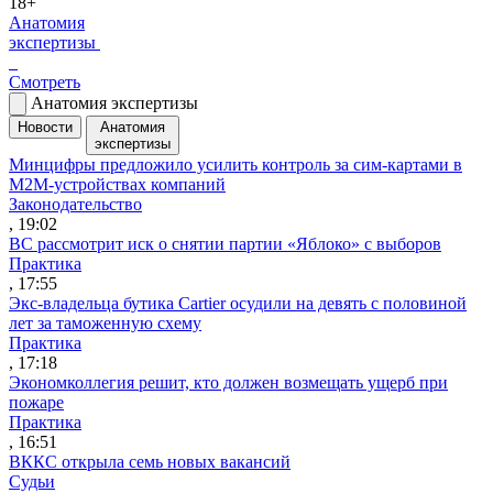
18+
Анатомия
экспертизы
Смотреть
Анатомия экспертизы
Новости
Анатомия
экспертизы
Минцифры предложило усилить контроль за сим-картами в
M2M-устройствах компаний
Законодательство
, 19:02
ВС рассмотрит иск о снятии партии «Яблоко» с выборов
Практика
, 17:55
Экс-владельца бутика Cartier осудили на девять с половиной
лет за таможенную схему
Практика
, 17:18
Экономколлегия решит, кто должен возмещать ущерб при
пожаре
Практика
, 16:51
ВККС открыла семь новых вакансий
Судьи