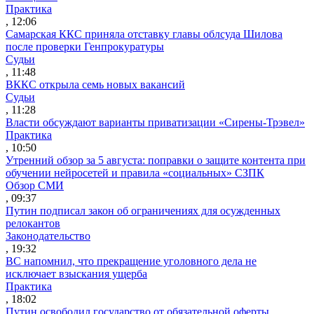
Практика
, 12:06
Самарская ККС приняла отставку главы облсуда Шилова
после проверки Генпрокуратуры
Судьи
, 11:48
ВККС открыла семь новых вакансий
Судьи
, 11:28
Власти обсуждают варианты приватизации «Сирены-Трэвел»
Практика
, 10:50
Утренний обзор за 5 августа: поправки о защите контента при
обучении нейросетей и правила «социальных» СЗПК
Обзор СМИ
, 09:37
Путин подписал закон об ограничениях для осужденных
релокантов
Законодательство
, 19:32
ВС напомнил, что прекращение уголовного дела не
исключает взыскания ущерба
Практика
, 18:02
Путин освободил государство от обязательной оферты