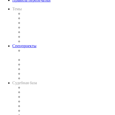
Правила перепечатки
Темы
Практика
Законодательство
Процесс
Исследования
Рынок юридических услуг
Юридическое сообщество
Важнейшие правовые темы в прессе
Спецпроекты
Подкаст «В здравом уме
и твёрдой памяти»
Legal Design
Банкротная панорама
Советы для литигаторов
Сговоры на торгах
Авто
Судебная база
Картотека арбитражных дел
Решения арбитражных судов
Календарь рассмотрения арбитражных дел
Досье судей
Информация о судах
RSS лента новостей