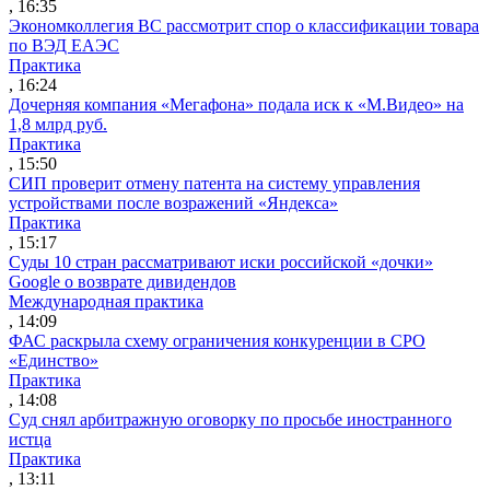
, 16:35
Экономколлегия ВС рассмотрит спор о классификации товара
по ВЭД ЕАЭС
Практика
, 16:24
Дочерняя компания «Мегафона» подала иск к «М.Видео» на
1,8 млрд руб.
Практика
, 15:50
СИП проверит отмену патента на систему управления
устройствами после возражений «Яндекса»
Практика
, 15:17
Суды 10 стран рассматривают иски российской «дочки»
Google о возврате дивидендов
Международная практика
, 14:09
ФАС раскрыла схему ограничения конкуренции в СРО
«Единство»
Практика
, 14:08
Суд снял арбитражную оговорку по просьбе иностранного
истца
Практика
, 13:11