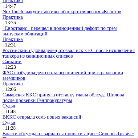
Практика
, 14:47
NexTouch выкупит активы обанкротившегося «Кванта»
Практика
, 13:35
«Евротранс» перешел в полноценный дефолт по трем
выпускам облигаций
Практика
, 12:31
Российский судовладелец отозвал иск к ЕС после исключения
танкера из санкционных списков
Санкции
, 12:23
ФАС возбудила дело из-за ограничений при страховании
заемщиков
Практика
, 12:06
Самарская ККС приняла отставку главы облсуда Шилова
после проверки Генпрокуратуры
Судьи
, 11:48
ВККС открыла семь новых вакансий
Судьи
, 11:28
Власти обсуждают варианты приватизации «Сирены-Трэвел»