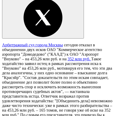
Арбитражный суд города Москвы
сегодня отказал в
объединении двух исков ОАО "Коммерческое агентство
аэропорта "Домодедово" ("КААД") к ОАО "Аэропорт
"Внуково" – на 453,26 млн руб. и на
352 млн руб.
Такое
ходатайство заявил истец в рамках рассмотрения иска к
"Внуково" на 453,26 млн руб., мотивируя его тем, что эти два
дела аналогичны, у них одно основание – взыскание долга
"Красэйр". "Состав доказательств по этим искам совпадает,
объединение дел позволит более полно и объективно
рассмотреть спор и исключить возможность вынесения
противоречащих судебных актов", — настаивала
представитель истца. Ответчик возражал против
удовлетворения ходатайства: "[Объединить дела] невозможно
даже чисто технически: уже в рамках этого разбирательства –
на 453,26 млн руб. – 165 томов, не говоря уже об иске на 352
млн руб." По словам его представителя, это привело бы к