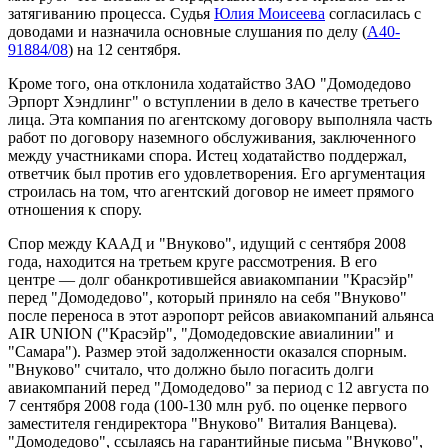
затягиванию процесса. Судья
Юлия Моисеева
согласилась с
доводами и назначила основные слушания по делу (
А40-
91884/08
) на 12 сентября.
Кроме того, она отклонила ходатайство ЗАО "Домодедово
Эрпорт Хэндлинг" о вступлении в дело в качестве третьего
лица. Эта компания по агентскому договору выполняла часть
работ по договору наземного обслуживания, заключенного
между участниками спора. Истец ходатайство поддержал,
ответчик был против его удовлетворения. Его аргументация
строилась на том, что агентский договор не имеет прямого
отношения к спору.
Спор между КААД и "Внуково", идущий с сентября 2008
года, находится на третьем круге рассмотрения. В его
центре — долг обанкротившейся авиакомпании "Красэйр"
перед "Домодедово", который приняло на себя "Внуково"
после переноса в этот аэропорт рейсов авиакомпаний альянса
AIR UNION ("Красэйр", "Домодедовские авиалинии" и
"Самара"). Размер этой задолженности оказался спорным.
"Внуково" считало, что должно было погасить долги
авиакомпаний перед "Домодедово" за период с 12 августа по
7 сентября 2008 года (100-130 млн руб. по оценке первого
заместителя гендиректора "Внуково" Виталия Ванцева).
"Домодедово", ссылаясь на гарантийные письма "Внуково",