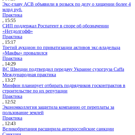
Экс-главу АСВ объявили в розыск по делу о хищении более 4
млрд руб.
Практика
, 15:55
СИП поддержал Роспатент в споре об обозначении
«Нетдолгофф»
Практика
, 15:17
Третий аукцион по приватизации активов экс-владельца
«Макфы» провалился
Практика
, 14:29
ВС Швеции подтвердил передачу Украине сухогруза Caffa
Международная практика
, 13:27
Минфин планирует отбирать подрядчиков госконтрактов в
строительстве по их репутации
Практика
, 12:52
Экономколлегия защитила компанию от переплаты за
пользование землей
Практика
, 12:43
Великобритания расширила антироссийские санкции
Санкции