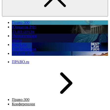
Право-300
Юррынок РФ:
35 лет спустя
Экологическое
право
Best Law
Firm Marketing
ПМЮФ 2026
ПРАВО.ru
Право-300
Конференции