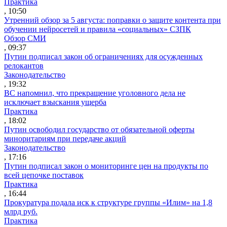
Практика
, 10:50
Утренний обзор за 5 августа: поправки о защите контента при
обучении нейросетей и правила «социальных» СЗПК
Обзор СМИ
, 09:37
Путин подписал закон об ограничениях для осужденных
релокантов
Законодательство
, 19:32
ВС напомнил, что прекращение уголовного дела не
исключает взыскания ущерба
Практика
, 18:02
Путин освободил государство от обязательной оферты
миноритариям при передаче акций
Законодательство
, 17:16
Путин подписал закон о мониторинге цен на продукты по
всей цепочке поставок
Практика
, 16:44
Прокуратура подала иск к структуре группы «Илим» на 1,8
млрд руб.
Практика