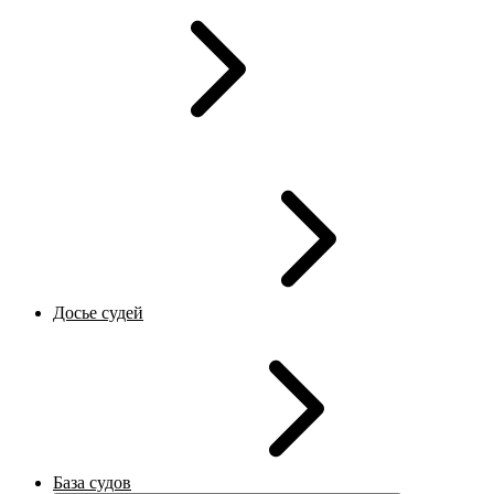
Досье судей
База судов