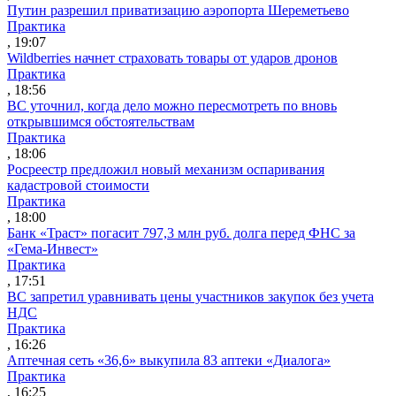
Путин разрешил приватизацию аэропорта Шереметьево
Практика
, 19:07
Wildberries начнет страховать товары от ударов дронов
Практика
, 18:56
ВС уточнил, когда дело можно пересмотреть по вновь
открывшимся обстоятельствам
Практика
, 18:06
Росреестр предложил новый механизм оспаривания
кадастровой стоимости
Практика
, 18:00
Банк «Траст» погасит 797,3 млн руб. долга перед ФНС за
«Гема-Инвест»
Практика
, 17:51
ВС запретил уравнивать цены участников закупок без учета
НДС
Практика
, 16:26
Аптечная сеть «36,6» выкупила 83 аптеки «Диалога»
Практика
, 16:25