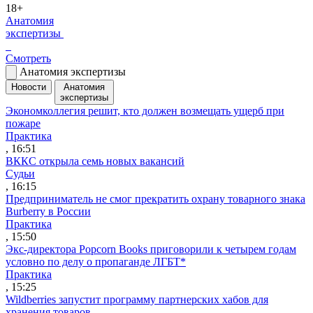
18+
Анатомия
экспертизы
Смотреть
Анатомия экспертизы
Новости
Анатомия
экспертизы
Экономколлегия решит, кто должен возмещать ущерб при
пожаре
Практика
, 16:51
ВККС открыла семь новых вакансий
Судьи
, 16:15
Предприниматель не смог прекратить охрану товарного знака
Burberry в России
Практика
, 15:50
Экс-директора Popcorn Books приговорили к четырем годам
условно по делу о пропаганде ЛГБТ*
Практика
, 15:25
Wildberries запустит программу партнерских хабов для
хранения товаров