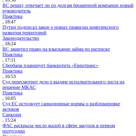
ВС решит, отвечает ли по долгам брошенной компании новый
руководитель
Практика
, 18:47
Путин подписал закон о новых правилах комплексного
развития территорий
Законодательство
, 18:24
ВС защитил право на взыскание займа по расписке
Практика
, 17:11
Сбербанк планирует банкротить «Евротранс»
Практика
, 16:53
Суд пересмотрит дело о выдаче исполнительного листа на
решение МКАС
Практика
, 16:05
Суд ЕС истолкует санкционные нормы о разблокировке
активов
Санкции
, 15:24
ФАС раскрыла число жалоб в сфере закупок в первом
полугодии