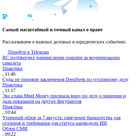
Cамый масштабный и точный канал о праве
Рассказываем о важных деловых и юридических событиях.
Перейти в Telegram
ВС подтвердил доначисление пошлин за модернизацию
самолета
Практика
, 11:46
Суды не приняли заключения DeepSeek по уголовному делу
Практика
, 11:17
Экс-глава Mind Money признала вину по делу о хищении и
дала показания на других фигурантов
Практика
, 10:44
Утренний обзор за 7 августа: смягчение банкротства для
селлеров и требования для статуса нацмодели ИИ
Обзор СМИ
, 09:22