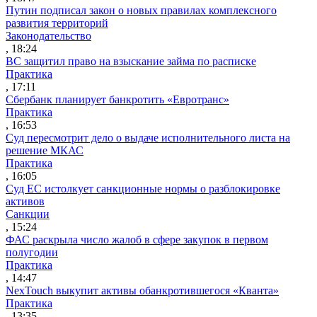
Путин подписал закон о новых правилах комплексного
развития территорий
Законодательство
, 18:24
ВС защитил право на взыскание займа по расписке
Практика
, 17:11
Сбербанк планирует банкротить «Евротранс»
Практика
, 16:53
Суд пересмотрит дело о выдаче исполнительного листа на
решение МКАС
Практика
, 16:05
Суд ЕС истолкует санкционные нормы о разблокировке
активов
Санкции
, 15:24
ФАС раскрыла число жалоб в сфере закупок в первом
полугодии
Практика
, 14:47
NexTouch выкупит активы обанкротившегося «Кванта»
Практика
, 13:35