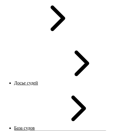
Досье судей
База судов