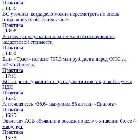
Практика
, 18:56
ВС уточнил, когда дело можно пересмотреть по вновь
открывшимся обстоятельствам
Практика
, 18:06
Росреестр предложил новый механизм оспаривания
кадастровой стоимости
Практика
, 18:00
Банк «Траст» погасит 797,3 млн руб. долга перед ФНС за
«Гема-Инвест»
Практика
, 17:51
ВС запретил уравнивать цены участников закупок без учета
НДС
Практика
, 16:26
Аптечная сеть «36,6» выкупила 83 аптеки «Диалога»
Практика
, 16:25
Экс-главу АСВ объявили в розыск по делу о хищении более 4
млрд руб.
Практика
, 15:55