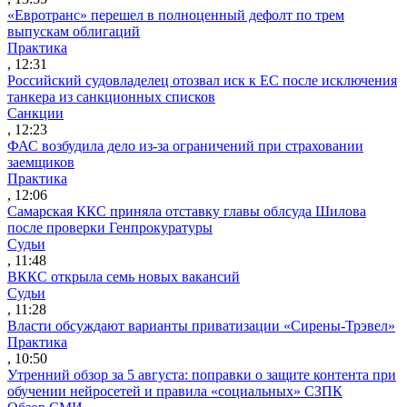
«Евротранс» перешел в полноценный дефолт по трем
выпускам облигаций
Практика
, 12:31
Российский судовладелец отозвал иск к ЕС после исключения
танкера из санкционных списков
Санкции
, 12:23
ФАС возбудила дело из-за ограничений при страховании
заемщиков
Практика
, 12:06
Самарская ККС приняла отставку главы облсуда Шилова
после проверки Генпрокуратуры
Судьи
, 11:48
ВККС открыла семь новых вакансий
Судьи
, 11:28
Власти обсуждают варианты приватизации «Сирены-Трэвел»
Практика
, 10:50
Утренний обзор за 5 августа: поправки о защите контента при
обучении нейросетей и правила «социальных» СЗПК