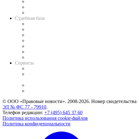
Советы для литигаторов
Сговоры на торгах
Авто
Судебная база
Картотека арбитражных дел
Решения арбитражных судов
Календарь рассмотрения арбитражных дел
Досье судей
Информация о судах
RSS лента новостей
Вакансии для юристов
Сервисы
Справочно-правовая система
Casebook: мониторинг дел
и компаний
Caselook: поиск и анализ практики
CASE.ONE: управление юридической службой
© ООО «Правовые новости». 2008-2026.
Номер свидетельства
ЭЛ № ФС 77 - 79910
.
Телефон редакции:
+7 (495) 645 37 60
Политика использования cookie-файлов
Политика конфиденциальности