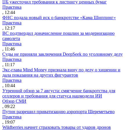
ЦБ ужесточил требования к листингу ценных бумаг
Практика
, 12:44
ФНС подала новый иск о банкротстве «Кама Шиппинг»
Практика
, 12:17
ВС подтвердил доначисление пошлин за модернизацию
самолета
Практика
, 11:46
Суды не приняли заключения DeepSeek по уголовному делу
Практика
, 11:17
Экс-глава Mind Money признала вину по делу о хищении и
дала показания на других фигурантов
Практика
, 10:44
Утренний обзор за 7 августа: смягчение банкротства для
селлеров и требования для статуса нацмодели ИИ
Обзор СМИ
, 09:22
Путин разрешил приватизацию аэропорта Шереметьево
Практика
, 19:07
Wildberries начнет страховать товары от ударов дронов