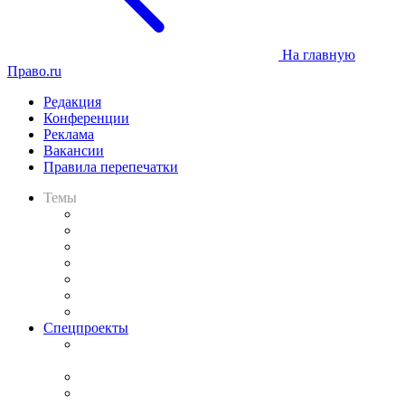
На главную
Право.ru
Редакция
Конференции
Реклама
Вакансии
Правила перепечатки
Темы
Практика
Законодательство
Процесс
Исследования
Рынок юридических услуг
Юридическое сообщество
Важнейшие правовые темы в прессе
Спецпроекты
Подкаст «В здравом уме
и твёрдой памяти»
Legal Design
Банкротная панорама