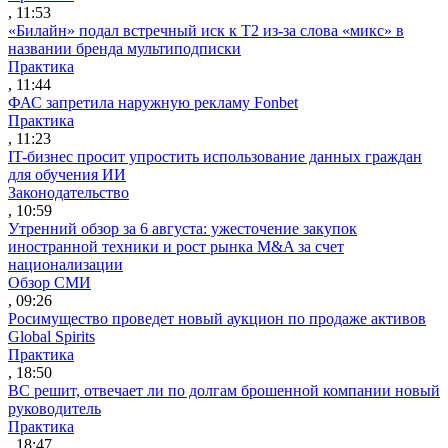
, 11:53
«Билайн» подал встречный иск к Т2 из-за слова «микс» в
названии бренда мультиподписки
Практика
, 11:44
ФАС запретила наружную рекламу Fonbet
Практика
, 11:23
IT-бизнес просит упростить использование данных граждан
для обучения ИИ
Законодательство
, 10:59
Утренний обзор за 6 августа: ужесточение закупок
иностранной техники и рост рынка M&A за счет
национализации
Обзор СМИ
, 09:26
Росимущество проведет новый аукцион по продаже активов
Global Spirits
Практика
, 18:50
ВС решит, отвечает ли по долгам брошенной компании новый
руководитель
Практика
, 18:47