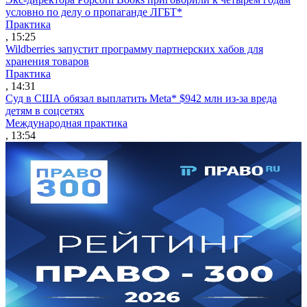
условно по делу о пропаганде ЛГБТ*
Практика
, 15:25
Wildberries запустит программу партнерских хабов для
хранения товаров
Практика
, 14:31
Суд в США обязал выплатить Meta* $942 млн из-за вреда
детям в соцсетях
Международная практика
, 13:54