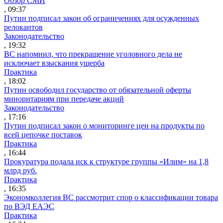
Обзор СМИ
, 09:37
Путин подписал закон об ограничениях для осужденных
релокантов
Законодательство
, 19:32
ВС напомнил, что прекращение уголовного дела не
исключает взыскания ущерба
Практика
, 18:02
Путин освободил государство от обязательной оферты
миноритариям при передаче акций
Законодательство
, 17:16
Путин подписал закон о мониторинге цен на продукты по
всей цепочке поставок
Практика
, 16:44
Прокуратура подала иск к структуре группы «Илим» на 1,8
млрд руб.
Практика
, 16:35
Экономколлегия ВС рассмотрит спор о классификации товара
по ВЭД ЕАЭС
Практика