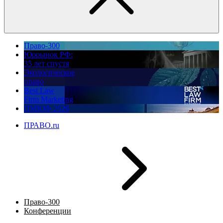
Право-300
Юррынок РФ:
35 лет спустя
Экологическое
право
Best Law
Firm Marketing
ПМЮФ 2026
ПРАВО.ru
Право-300
Конференции