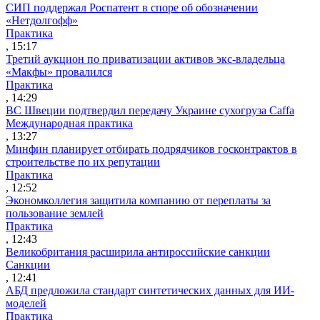
СИП поддержал Роспатент в споре об обозначении
«Нетдолгофф»
Практика
, 15:17
Третий аукцион по приватизации активов экс-владельца
«Макфы» провалился
Практика
, 14:29
ВС Швеции подтвердил передачу Украине сухогруза Caffa
Международная практика
, 13:27
Минфин планирует отбирать подрядчиков госконтрактов в
строительстве по их репутации
Практика
, 12:52
Экономколлегия защитила компанию от переплаты за
пользование землей
Практика
, 12:43
Великобритания расширила антироссийские санкции
Санкции
, 12:41
АБД предложила стандарт синтетических данных для ИИ-
моделей
Практика