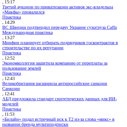
, 15:17
Третий аукцион по приватизации активов экс-владельца
«Макфы» провалился
Практика
, 14:29
ВС Швеции подтвердил передачу Украине сухогруза Caffa
Международная практика
, 13:27
Минфин планирует отбирать подрядчиков госконтрактов в
строительстве по их репутации
Практика
, 12:52
Экономколлегия защитила компанию от переплаты за
пользование землей
Практика
, 12:43
Великобритания расширила антироссийские санкции
Санкции
, 12:41
АБД предложила стандарт синтетических данных для ИИ-
моделей
Практика
, 11:53
«Билайн» подал встречный иск к Т2 из-за слова «микс» в
названии бренда мультиподписки