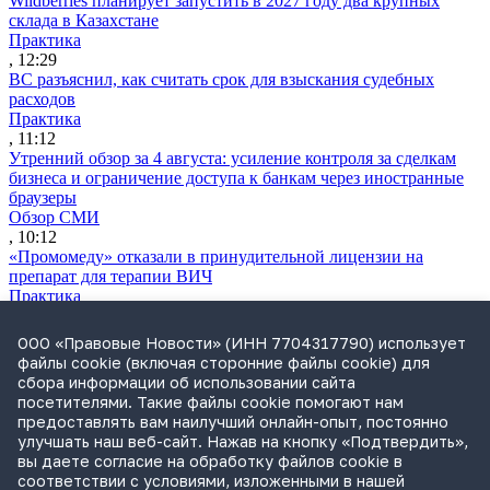
Wildberries планирует запустить в 2027 году два крупных
склада в Казахстане
Практика
, 12:29
ВС разъяснил, как считать срок для взыскания судебных
расходов
Практика
, 11:12
Утренний обзор за 4 августа: усиление контроля за сделкам
бизнеса и ограничение доступа к банкам через иностранные
браузеры
Обзор СМИ
, 10:12
«Промомеду» отказали в принудительной лицензии на
препарат для терапии ВИЧ
Практика
, 19:21
В ГД внесли законопроект, разрешающий туристам
ООО «Правовые Новости» (ИНН 7704317790) использует
направлять претензии к турагентам
файлы cookie (включая сторонние файлы cookie) для
Законодательство
сбора информации об использовании сайта
, 19:07
посетителями. Такие файлы cookie помогают нам
Бывшего гендиректора «Облкоммунэнерго» подозревают в
предоставлять вам наилучший онлайн-опыт, постоянно
хищении 1 млрд руб.
улучшать наш веб-сайт. Нажав на кнопку «Подтвердить»,
Практика
вы даете согласие на обработку файлов cookie в
, 17:59
соответствии с условиями, изложенными в нашей