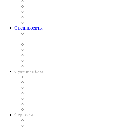
Процесс
Исследования
Рынок юридических услуг
Юридическое сообщество
Важнейшие правовые темы в прессе
Спецпроекты
Подкаст «В здравом уме
и твёрдой памяти»
Legal Design
Банкротная панорама
Советы для литигаторов
Сговоры на торгах
Авто
Судебная база
Картотека арбитражных дел
Решения арбитражных судов
Календарь рассмотрения арбитражных дел
Досье судей
Информация о судах
RSS лента новостей
Вакансии для юристов
Сервисы
Справочно-правовая система
Casebook: мониторинг дел
и компаний