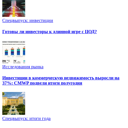
Спецвыпуск: инвестиции
Готовы ли инвесторы к длинной игре с ЦОД?
Исследования рынка
Инвестиции в коммерческую недвижимость выросли на
37%: CMWP подвели итоги полугодия
Спецвыпуск: итоги года