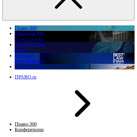
Право-300
Юррынок РФ:
35 лет спустя
Экологическое
право
Best Law
Firm Marketing
ПМЮФ 2026
ПРАВО.ru
Право-300
Конференции