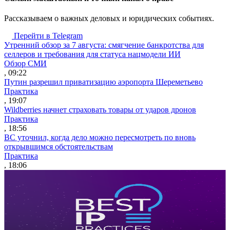
Рассказываем о важных деловых и юридических событиях.
Перейти в Telegram
Утренний обзор за 7 августа: смягчение банкротства для
селлеров и требования для статуса нацмодели ИИ
Обзор СМИ
, 09:22
Путин разрешил приватизацию аэропорта Шереметьево
Практика
, 19:07
Wildberries начнет страховать товары от ударов дронов
Практика
, 18:56
ВС уточнил, когда дело можно пересмотреть по вновь
открывшимся обстоятельствам
Практика
, 18:06