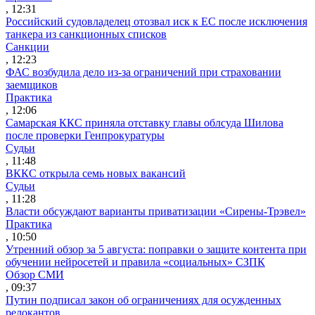
, 12:31
Российский судовладелец отозвал иск к ЕС после исключения
танкера из санкционных списков
Санкции
, 12:23
ФАС возбудила дело из-за ограничений при страховании
заемщиков
Практика
, 12:06
Самарская ККС приняла отставку главы облсуда Шилова
после проверки Генпрокуратуры
Судьи
, 11:48
ВККС открыла семь новых вакансий
Судьи
, 11:28
Власти обсуждают варианты приватизации «Сирены-Трэвел»
Практика
, 10:50
Утренний обзор за 5 августа: поправки о защите контента при
обучении нейросетей и правила «социальных» СЗПК
Обзор СМИ
, 09:37
Путин подписал закон об ограничениях для осужденных
релокантов