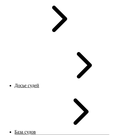
Досье судей
База судов