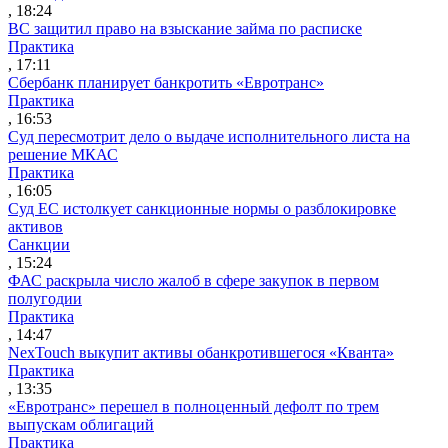
, 18:24
ВС защитил право на взыскание займа по расписке
Практика
, 17:11
Сбербанк планирует банкротить «Евротранс»
Практика
, 16:53
Суд пересмотрит дело о выдаче исполнительного листа на
решение МКАС
Практика
, 16:05
Суд ЕС истолкует санкционные нормы о разблокировке
активов
Санкции
, 15:24
ФАС раскрыла число жалоб в сфере закупок в первом
полугодии
Практика
, 14:47
NexTouch выкупит активы обанкротившегося «Кванта»
Практика
, 13:35
«Евротранс» перешел в полноценный дефолт по трем
выпускам облигаций
Практика