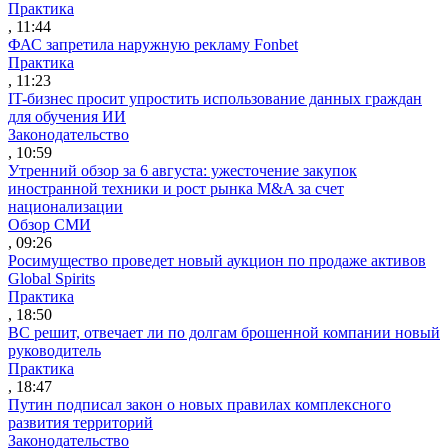
Практика
, 11:44
ФАС запретила наружную рекламу Fonbet
Практика
, 11:23
IT-бизнес просит упростить использование данных граждан
для обучения ИИ
Законодательство
, 10:59
Утренний обзор за 6 августа: ужесточение закупок
иностранной техники и рост рынка M&A за счет
национализации
Обзор СМИ
, 09:26
Росимущество проведет новый аукцион по продаже активов
Global Spirits
Практика
, 18:50
ВС решит, отвечает ли по долгам брошенной компании новый
руководитель
Практика
, 18:47
Путин подписал закон о новых правилах комплексного
развития территорий
Законодательство