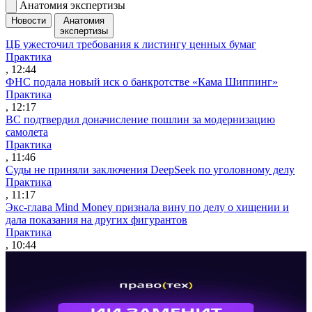
Анатомия экспертизы
Новости
Анатомия
экспертизы
ЦБ ужесточил требования к листингу ценных бумаг
Практика
, 12:44
ФНС подала новый иск о банкротстве «Кама Шиппинг»
Практика
, 12:17
ВС подтвердил доначисление пошлин за модернизацию
самолета
Практика
, 11:46
Суды не приняли заключения DeepSeek по уголовному делу
Практика
, 11:17
Экс-глава Mind Money признала вину по делу о хищении и
дала показания на других фигурантов
Практика
, 10:44