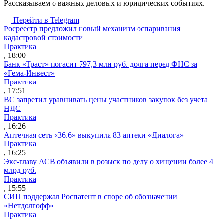
Рассказываем о важных деловых и юридических событиях.
Перейти в Telegram
Росреестр предложил новый механизм оспаривания
кадастровой стоимости
Практика
, 18:00
Банк «Траст» погасит 797,3 млн руб. долга перед ФНС за
«Гема-Инвест»
Практика
, 17:51
ВС запретил уравнивать цены участников закупок без учета
НДС
Практика
, 16:26
Аптечная сеть «36,6» выкупила 83 аптеки «Диалога»
Практика
, 16:25
Экс-главу АСВ объявили в розыск по делу о хищении более 4
млрд руб.
Практика
, 15:55
СИП поддержал Роспатент в споре об обозначении
«Нетдолгофф»
Практика