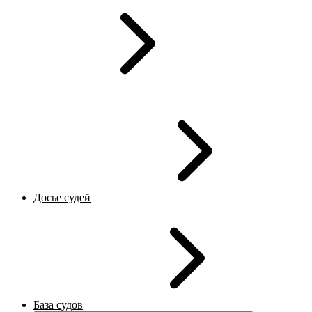
Досье судей
База судов