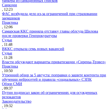
танкера из санкционных списков
Санкции
, 12:23
ФАС возбудила дело из-за ограничений при страховании
заемщиков
Практика
, 12:06
Самарская ККС приняла отставку главы облсуда Шилова
после проверки Генпрокуратуры
Судьи
, 11:48
ВККС открыла семь новых вакансий
Судьи
, 11:28
Власти обсуждают варианты приватизации «Сирены-Трэвел»
Практика
, 10:50
Утренний обзор за 5 августа: поправки о защите контента при
обучении нейросетей и правила «социальных» СЗПК
Обзор СМИ
, 09:37
Путин подписал закон об ограничениях для осужденных
релокантов
Законодательство
, 19:32