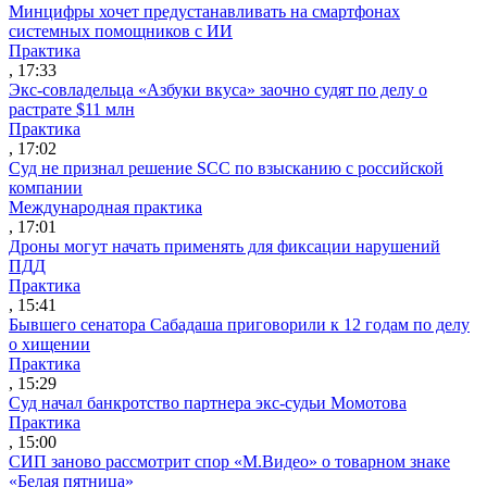
Минцифры хочет предустанавливать на смартфонах
системных помощников с ИИ
Практика
, 17:33
Экс-совладельца «Азбуки вкуса» заочно судят по делу о
растрате $11 млн
Практика
, 17:02
Суд не признал решение SCC по взысканию с российской
компании
Международная практика
, 17:01
Дроны могут начать применять для фиксации нарушений
ПДД
Практика
, 15:41
Бывшего сенатора Сабадаша приговорили к 12 годам по делу
о хищении
Практика
, 15:29
Суд начал банкротство партнера экс-судьи Момотова
Практика
, 15:00
СИП заново рассмотрит спор «М.Видео» о товарном знаке
«Белая пятница»