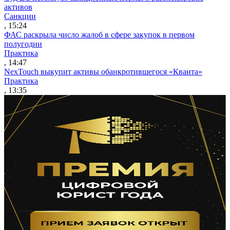
активов
Санкции
, 15:24
ФАС раскрыла число жалоб в сфере закупок в первом
полугодии
Практика
, 14:47
NexTouch выкупит активы обанкротившегося «Кванта»
Практика
, 13:35