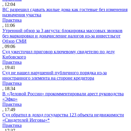
, 12:04
ВС разрешил сдавать жилые дома как гостевые без изменения
назначения участка
Практика
, 11:06
Утренний обзор за 3 августа: блокировка массовых звонков
без маркировки и доначисление налогов из-за инвестльгот
Обзор СМИ
, 09:06
Суд ужесточил приговор ключевому свидетелю по делу
Кибовского
Практика
, 19:41
Суд не нашел нарушений публичного порядка из-за
иностранного элемента на стороне кредитора
Практика
, 18:34
В «Деловой России» прокомментировали арест руководства
«Эфко»
Практика
, 17:49
Суд обратил в доход государства 123 объекта недвижимости
«Свидетелей Иеговы»*
Практика
, 17:37