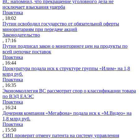
ВС напомнил, что прекращение уголовного дела не
исключает взыскания ущерба
Практика
, 18:02
Путин освободил государство от обязательной оферты
миноритариям при передаче акций
Законодательство
, 17:16
Путин подписал закон о мониторинге цен на продукты по
всей цепочке поставок
Практика
, 16:44
Прокуратура подала иск к структуре группы «Илим» на 1,8
млрд руб.
Практика
, 16:35
Экономколлегия ВС рассмотрит спор о классификации товара
по ВЭД ЕАЭС
Практика
, 16:24
Дочерняя компания «Мегафона» подала иск к «М.Видео» на
1,8 млрд руб.
Практика
, 15:50
СИП проверит отмену патента на систему управления