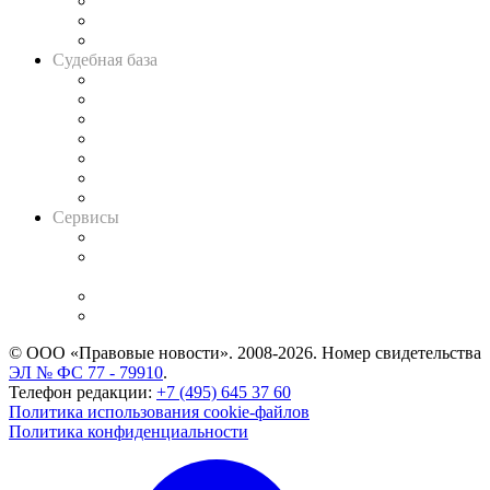
Советы для литигаторов
Сговоры на торгах
Авто
Судебная база
Картотека арбитражных дел
Решения арбитражных судов
Календарь рассмотрения арбитражных дел
Досье судей
Информация о судах
RSS лента новостей
Вакансии для юристов
Сервисы
Справочно-правовая система
Casebook: мониторинг дел
и компаний
Caselook: поиск и анализ практики
CASE.ONE: управление юридической службой
© ООО «Правовые новости». 2008-2026.
Номер свидетельства
ЭЛ № ФС 77 - 79910
.
Телефон редакции:
+7 (495) 645 37 60
Политика использования cookie-файлов
Политика конфиденциальности