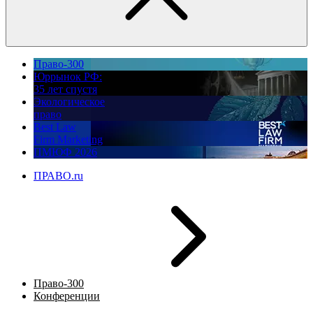
Право-300
Юррынок РФ:
35 лет спустя
Экологическое
право
Best Law
Firm Marketing
ПМЮФ 2026
ПРАВО.ru
Право-300
Конференции