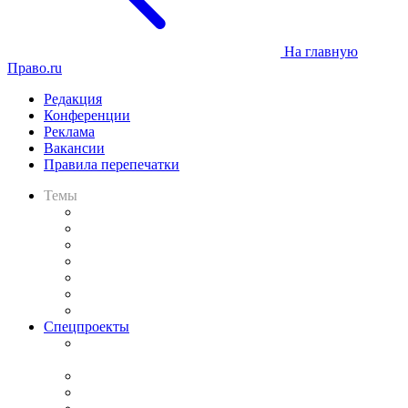
На главную
Право.ru
Редакция
Конференции
Реклама
Вакансии
Правила перепечатки
Темы
Практика
Законодательство
Процесс
Исследования
Рынок юридических услуг
Юридическое сообщество
Важнейшие правовые темы в прессе
Спецпроекты
Подкаст «В здравом уме
и твёрдой памяти»
Legal Design
Банкротная панорама