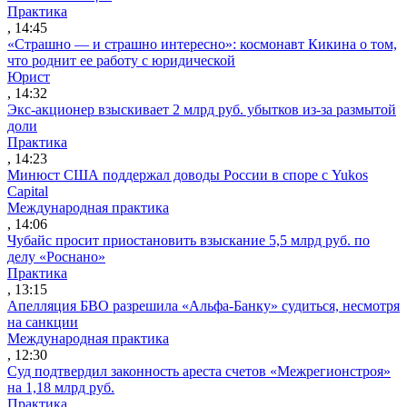
Практика
, 14:45
«Страшно — и страшно интересно»: космонавт Кикина о том,
что роднит ее работу с юридической
Юрист
, 14:32
Экс-акционер взыскивает 2 млрд руб. убытков из-за размытой
доли
Практика
, 14:23
Минюст США поддержал доводы России в споре с Yukos
Capital
Международная практика
, 14:06
Чубайс просит приостановить взыскание 5,5 млрд руб. по
делу «Роснано»
Практика
, 13:15
Апелляция БВО разрешила «Альфа-Банку» судиться, несмотря
на санкции
Международная практика
, 12:30
Суд подтвердил законность ареста счетов «Межрегионстроя»
на 1,18 млрд руб.
Практика