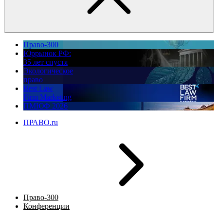
Право-300
Юррынок РФ:
35 лет спустя
Экологическое
право
Best Law
Firm Marketing
ПМЮФ 2026
ПРАВО.ru
Право-300
Конференции