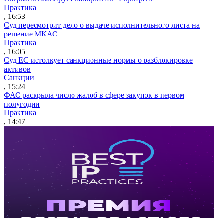
Практика
, 16:53
Суд пересмотрит дело о выдаче исполнительного листа на
решение МКАС
Практика
, 16:05
Суд ЕС истолкует санкционные нормы о разблокировке
активов
Санкции
, 15:24
ФАС раскрыла число жалоб в сфере закупок в первом
полугодии
Практика
, 14:47