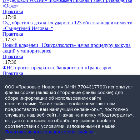
В «Деловой России» прокомментировали арест руководства
«Эфко»
Практика
, 17:49
Суд обратил в доход государства 123 объекта недвижимости
«Свидетелей Иеговы»*
Практика
, 17:37
Новый владелец «Южуралзолота» начал процедуру выкупа
акций у миноритариев
Практика
, 17:36
ФНС просит прекратить банкротство «Трансаэро»
Практика
, 16:55
Обвинение запросило для Лерчек условный срок и штраф в
ООО «Правовые Новости» (ИНН 7704317790) использует
1,2 млрд руб.
файлы cookie (включая сторонние файлы cookie) для
Практика
сбора информации об использовании сайта
, 15:36
посетителями. Такие файлы cookie помогают нам
Суд подтвердил право фермера на выкуп арендуемого
предоставлять вам наилучший онлайн-опыт, постоянно
сельхозучастка
улучшать наш веб-сайт. Нажав на кнопку «Подтвердить»,
Практика
вы даете согласие на обработку файлов cookie в
, 15:49
соответствии с условиями, изложенными в нашей
Политике использования cookie-файлов
.