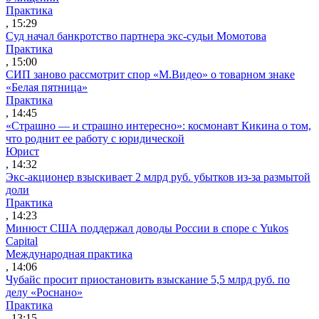
Практика
, 15:29
Суд начал банкротство партнера экс-судьи Момотова
Практика
, 15:00
СИП заново рассмотрит спор «М.Видео» о товарном знаке
«Белая пятница»
Практика
, 14:45
«Страшно — и страшно интересно»: космонавт Кикина о том,
что роднит ее работу с юридической
Юрист
, 14:32
Экс-акционер взыскивает 2 млрд руб. убытков из-за размытой
доли
Практика
, 14:23
Минюст США поддержал доводы России в споре с Yukos
Capital
Международная практика
, 14:06
Чубайс просит приостановить взыскание 5,5 млрд руб. по
делу «Роснано»
Практика
, 13:15