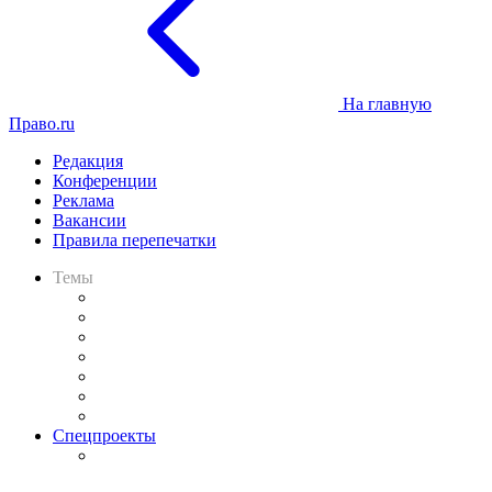
На главную
Право.ru
Редакция
Конференции
Реклама
Вакансии
Правила перепечатки
Темы
Практика
Законодательство
Процесс
Исследования
Рынок юридических услуг
Юридическое сообщество
Важнейшие правовые темы в прессе
Спецпроекты
Подкаст «В здравом уме
и твёрдой памяти»