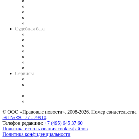
Legal Design
Банкротная панорама
Советы для литигаторов
Сговоры на торгах
Авто
Судебная база
Картотека арбитражных дел
Решения арбитражных судов
Календарь рассмотрения арбитражных дел
Досье судей
Информация о судах
RSS лента новостей
Вакансии для юристов
Сервисы
Справочно-правовая система
Casebook: мониторинг дел
и компаний
Caselook: поиск и анализ практики
CASE.ONE: управление юридической службой
© ООО «Правовые новости». 2008-2026.
Номер свидетельства
ЭЛ № ФС 77 - 79910
.
Телефон редакции:
+7 (495) 645 37 60
Политика использования cookie-файлов
Политика конфиденциальности