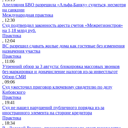
Апелляция БВО разрешила «Альфа-Банку» судиться, несмотря
на санкции
Международная практика
, 12:30
Суд подтвердил законность ареста счетов «Межрегионстроя»
на 1,18 млрд руб.
Практика
, 12:04
ВС разрешил сдавать жилые дома как гостевые без изменения
назначения участка
Практика
, 11:06
Утренний обзор за 3 августа: блокировка массовых звонков
без маркировки и доначисление налогов из-за инвестльгот
Обзор СМИ
, 09:06
Суд ужесточил приговор ключевому свидетелю по делу
Кибовского
Практика
, 19:41
Суд не нашел нарушений публичного порядка из-за
иностранного элемента на стороне кредитора
Практика
, 18:34