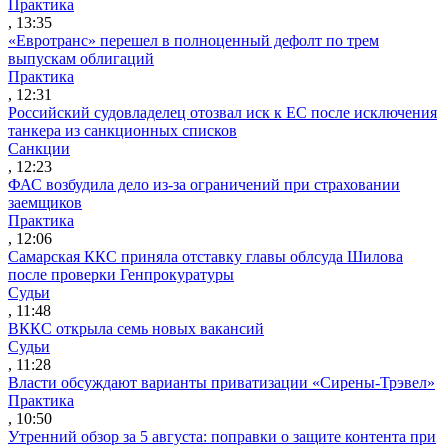
Практика
, 13:35
«Евротранс» перешел в полноценный дефолт по трем
выпускам облигаций
Практика
, 12:31
Российский судовладелец отозвал иск к ЕС после исключения
танкера из санкционных списков
Санкции
, 12:23
ФАС возбудила дело из-за ограничений при страховании
заемщиков
Практика
, 12:06
Самарская ККС приняла отставку главы облсуда Шилова
после проверки Генпрокуратуры
Судьи
, 11:48
ВККС открыла семь новых вакансий
Судьи
, 11:28
Власти обсуждают варианты приватизации «Сирены-Трэвел»
Практика
, 10:50
Утренний обзор за 5 августа: поправки о защите контента при