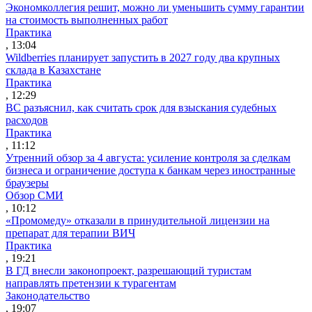
Экономколлегия решит, можно ли уменьшить сумму гарантии
на стоимость выполненных работ
Практика
, 13:04
Wildberries планирует запустить в 2027 году два крупных
склада в Казахстане
Практика
, 12:29
ВС разъяснил, как считать срок для взыскания судебных
расходов
Практика
, 11:12
Утренний обзор за 4 августа: усиление контроля за сделкам
бизнеса и ограничение доступа к банкам через иностранные
браузеры
Обзор СМИ
, 10:12
«Промомеду» отказали в принудительной лицензии на
препарат для терапии ВИЧ
Практика
, 19:21
В ГД внесли законопроект, разрешающий туристам
направлять претензии к турагентам
Законодательство
, 19:07