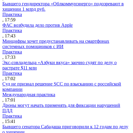
Бывшего гендиректора «Облкоммунэнерго» подозревают в
хищении 1 млрд руб.
Практика
, 17:59
ФАС возбудила дело против Apple
Практика
, 17:43
Минцифры хочет предустанавливать на смартфонах
системных помощников с ИИ
Практика
, 17:33
Экс-совладельца «Азбуки вкуса» заочно судят по делу о
растрате $11 млн
Практика
, 17:02
Суд не признал решение SCC по взысканию с российской
компании
Международная практика
, 17:01
Дроны могут начать применять для фиксации нарушений
ПДД
Практика
, 15:41
Бывшего сенатора Сабадаша приговорили к 12 годам по делу
о хищении