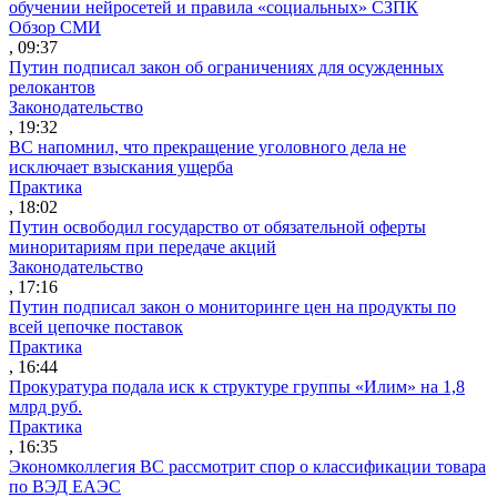
обучении нейросетей и правила «социальных» СЗПК
Обзор СМИ
, 09:37
Путин подписал закон об ограничениях для осужденных
релокантов
Законодательство
, 19:32
ВС напомнил, что прекращение уголовного дела не
исключает взыскания ущерба
Практика
, 18:02
Путин освободил государство от обязательной оферты
миноритариям при передаче акций
Законодательство
, 17:16
Путин подписал закон о мониторинге цен на продукты по
всей цепочке поставок
Практика
, 16:44
Прокуратура подала иск к структуре группы «Илим» на 1,8
млрд руб.
Практика
, 16:35
Экономколлегия ВС рассмотрит спор о классификации товара
по ВЭД ЕАЭС