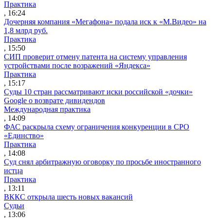
Практика
, 16:24
Дочерняя компания «Мегафона» подала иск к «М.Видео» на
1,8 млрд руб.
Практика
, 15:50
СИП проверит отмену патента на систему управления
устройствами после возражений «Яндекса»
Практика
, 15:17
Суды 10 стран рассматривают иски российской «дочки»
Google о возврате дивидендов
Международная практика
, 14:09
ФАС раскрыла схему ограничения конкуренции в СРО
«Единство»
Практика
, 14:08
Суд снял арбитражную оговорку по просьбе иностранного
истца
Практика
, 13:11
ВККС открыла шесть новых вакансий
Судьи
, 13:06