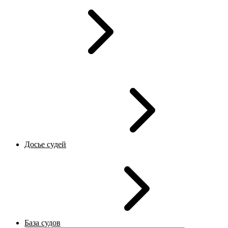
Досье судей
База судов