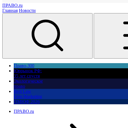
ПРАВО.ru
Главная
Новости
Право-300
Юррынок РФ:
35 лет спустя
Экологическое
право
Best Law
Firm Marketing
ПМЮФ 2026
ПРАВО.ru