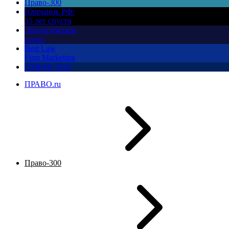
Право-300
Юррынок РФ:
35 лет спустя
Экологическое
право
Best Law
Firm Marketing
ПМЮФ 2026
ПРАВО.ru
Право-300