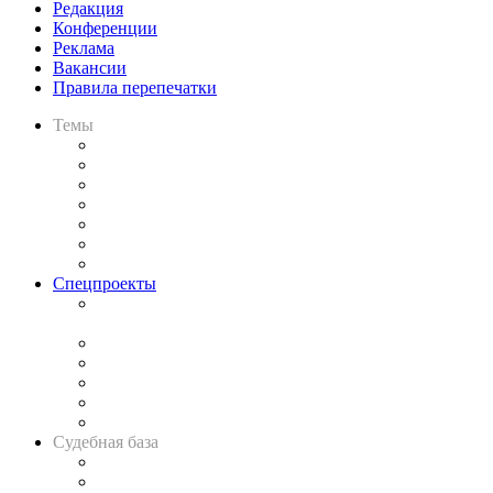
Редакция
Конференции
Реклама
Вакансии
Правила перепечатки
Темы
Практика
Законодательство
Процесс
Исследования
Рынок юридических услуг
Юридическое сообщество
Важнейшие правовые темы в прессе
Спецпроекты
Подкаст «В здравом уме
и твёрдой памяти»
Legal Design
Банкротная панорама
Советы для литигаторов
Сговоры на торгах
Авто
Судебная база
Картотека арбитражных дел
Решения арбитражных судов