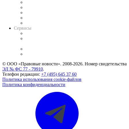
Календарь рассмотрения арбитражных дел
Досье судей
Информация о судах
RSS лента новостей
Вакансии для юристов
Сервисы
Справочно-правовая система
Casebook: мониторинг дел
и компаний
Caselook: поиск и анализ практики
CASE.ONE: управление юридической службой
© ООО «Правовые новости». 2008-2026.
Номер свидетельства
ЭЛ № ФС 77 - 79910
.
Телефон редакции:
+7 (495) 645 37 60
Политика использования cookie-файлов
Политика конфиденциальности