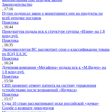
Законодательство
, 17:16
Путин подписал закон о мониторинге цен на продукты по
всей цепочке поставок
Практика
, 16:44
Прокуратура подала иск к структуре группы «Илим» на 1,8
млрд руб.
Практика
, 16:35
Экономколлегия ВС рассмотрит спор о классификации товара
по ВЭД ЕАЭС
Практика
, 16:24
Дочерняя компания «Мегафона» подала иск к «М.Видео» на
1,8 млрд руб.
Практика
, 15:50
СИП проверит отмену патента на систему управления
устройствами после возражений «Яндекса»
Практика
, 15:17
Суды 10 стран рассматривают иски российской «дочки»
Google о возврате дивидендов