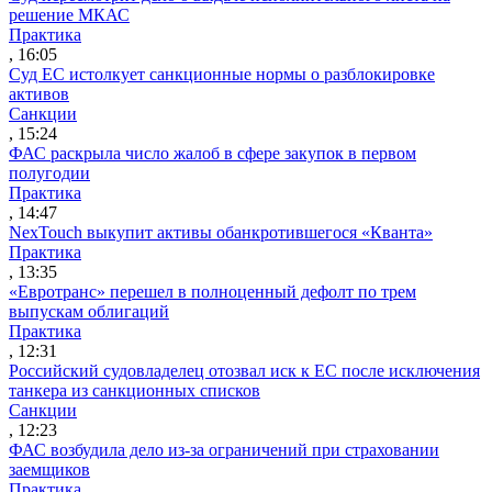
решение МКАС
Практика
, 16:05
Суд ЕС истолкует санкционные нормы о разблокировке
активов
Санкции
, 15:24
ФАС раскрыла число жалоб в сфере закупок в первом
полугодии
Практика
, 14:47
NexTouch выкупит активы обанкротившегося «Кванта»
Практика
, 13:35
«Евротранс» перешел в полноценный дефолт по трем
выпускам облигаций
Практика
, 12:31
Российский судовладелец отозвал иск к ЕС после исключения
танкера из санкционных списков
Санкции
, 12:23
ФАС возбудила дело из-за ограничений при страховании
заемщиков
Практика