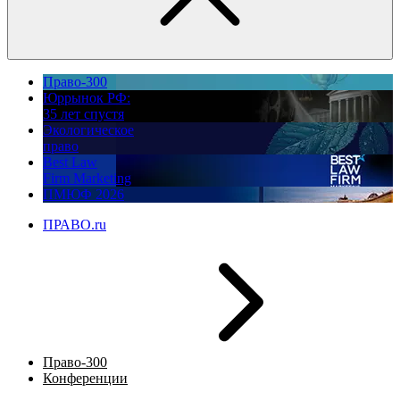
Право-300
Юррынок РФ:
35 лет спустя
Экологическое
право
Best Law
Firm Marketing
ПМЮФ 2026
ПРАВО.ru
Право-300
Конференции