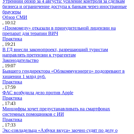
Утренний обзор за 4 августа: усиление контроля за сделкам
бизнеса и ограничение доступа к банкам через иностранные
браузеры
Обзор СМИ
, 10:12
«Промомеду» отказали в принудительной лицензии на
препарат для терапии ВИЧ
Практика
, 19:21
В ГД внесли законопроект, разрешающий туристам
направлять претензии к турагентам
Законодательство
, 19:07
Бывшего гендиректора «Облкоммунэнерго» подозревают в
хищении 1 млрд руб.
Практика
, 17:59
ФАС возбудила дело против Apple
Практика
, 17:43
Минцифры хочет предустанавливать на смартфонах
системных помощников с ИИ
Практика
, 17:33
Экс-совладельца «Азбуки вкуса» заочно судят по делу о