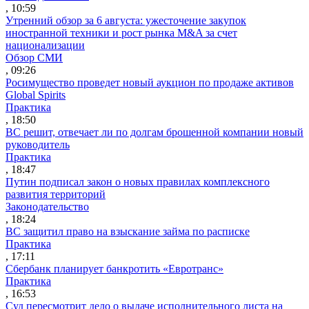
, 10:59
Утренний обзор за 6 августа: ужесточение закупок
иностранной техники и рост рынка M&A за счет
национализации
Обзор СМИ
, 09:26
Росимущество проведет новый аукцион по продаже активов
Global Spirits
Практика
, 18:50
ВС решит, отвечает ли по долгам брошенной компании новый
руководитель
Практика
, 18:47
Путин подписал закон о новых правилах комплексного
развития территорий
Законодательство
, 18:24
ВС защитил право на взыскание займа по расписке
Практика
, 17:11
Сбербанк планирует банкротить «Евротранс»
Практика
, 16:53
Суд пересмотрит дело о выдаче исполнительного листа на