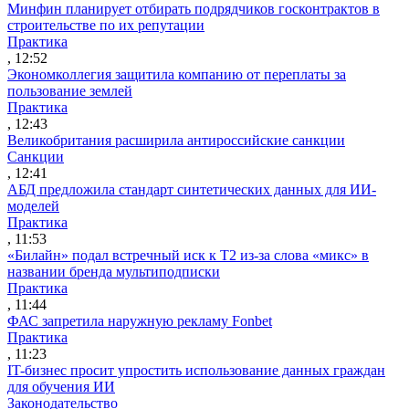
Минфин планирует отбирать подрядчиков госконтрактов в
строительстве по их репутации
Практика
, 12:52
Экономколлегия защитила компанию от переплаты за
пользование землей
Практика
, 12:43
Великобритания расширила антироссийские санкции
Санкции
, 12:41
АБД предложила стандарт синтетических данных для ИИ-
моделей
Практика
, 11:53
«Билайн» подал встречный иск к Т2 из-за слова «микс» в
названии бренда мультиподписки
Практика
, 11:44
ФАС запретила наружную рекламу Fonbet
Практика
, 11:23
IT-бизнес просит упростить использование данных граждан
для обучения ИИ
Законодательство