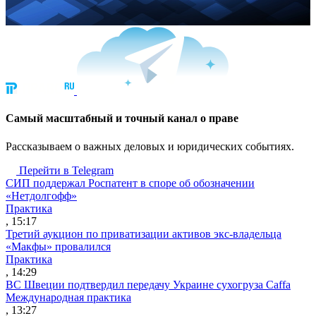
Cамый масштабный и точный канал о праве
Рассказываем о важных деловых и юридических событиях.
Перейти в Telegram
СИП поддержал Роспатент в споре об обозначении
«Нетдолгофф»
Практика
, 15:17
Третий аукцион по приватизации активов экс-владельца
«Макфы» провалился
Практика
, 14:29
ВС Швеции подтвердил передачу Украине сухогруза Caffa
Международная практика
, 13:27