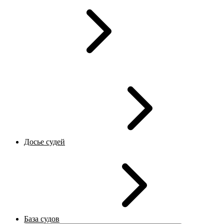
Досье судей
База судов