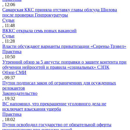
, 12:06
Самарская ККС приняла отставку главы облсуда Шилова
после проверки Генпрокуратуры
Судьи
, 11:48
ВККС открыла семь новых вакансий
Судьи
, 11:28
Власти обсуждают варианты приватизации «Сирены-Трэвел»
Практика
, 10:50
Утренний обзор за 5 августа: поправки о защите контента при
обучении нейросетей и правила «социальных» СЗПК
Обзор СМИ
, 09:37
Путин подписал закон об ограничениях для осужденных
релокантов
Законодательство
, 19:32
ВС напомнил, что прекращение уголовного дела не
исключает взыскания ущерба
Практика
, 18:02
Путин освободил государство от обязательной оферты
миноритариям при передаче акций