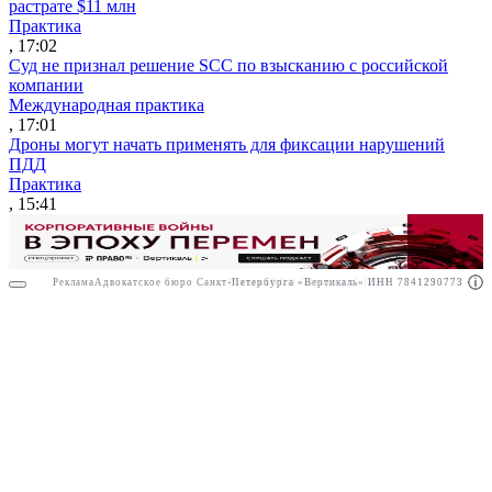
растрате $11 млн
Практика
, 17:02
Суд не признал решение SCC по взысканию с российской
компании
Международная практика
, 17:01
Дроны могут начать применять для фиксации нарушений
ПДД
Практика
, 15:41
Реклама
Адвокатское бюро Санкт-Петербурга «Вертикаль» ИНН 7841290773
Реклама
ООО "Право.ру" ИНН: 7704835288