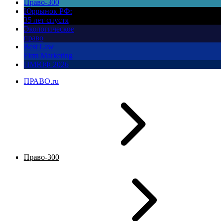
Право-300
Юррынок РФ:
35 лет спустя
Экологическое
право
Best Law
Firm Marketing
ПМЮФ 2026
ПРАВО.ru
Право-300