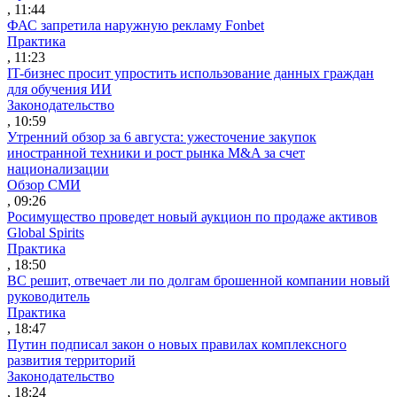
, 11:44
ФАС запретила наружную рекламу Fonbet
Практика
, 11:23
IT-бизнес просит упростить использование данных граждан
для обучения ИИ
Законодательство
, 10:59
Утренний обзор за 6 августа: ужесточение закупок
иностранной техники и рост рынка M&A за счет
национализации
Обзор СМИ
, 09:26
Росимущество проведет новый аукцион по продаже активов
Global Spirits
Практика
, 18:50
ВС решит, отвечает ли по долгам брошенной компании новый
руководитель
Практика
, 18:47
Путин подписал закон о новых правилах комплексного
развития территорий
Законодательство
, 18:24