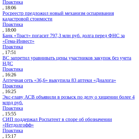
Практика
, 18:06
Росреестр предложил новый механизм оспаривания
кадастровой стоимости
Практика
, 18:00
Банк «Траст» погасит 797,3 млн руб. долга перед ФНС за
«Гема-Инвест»
Практика
, 17:51
ВС запретил уравнивать цены участников закупок без учета
НДС
Практика
, 16:26
Аптечная сеть «36,6» выкупила 83 аптеки «Диалога»
Практика
, 16:25
Экс-главу АСВ объявили в розыск по делу о хищении более 4
млрд руб.
Практика
, 15:55
СИП поддержал Роспатент в споре об обозначении
«Нетдолгофф»
Практика
, 15:17