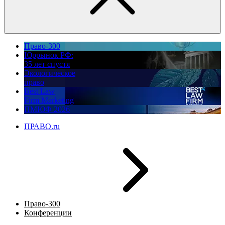
Право-300
Юррынок РФ:
35 лет спустя
Экологическое
право
Best Law
Firm Marketing
ПМЮФ 2026
ПРАВО.ru
Право-300
Конференции