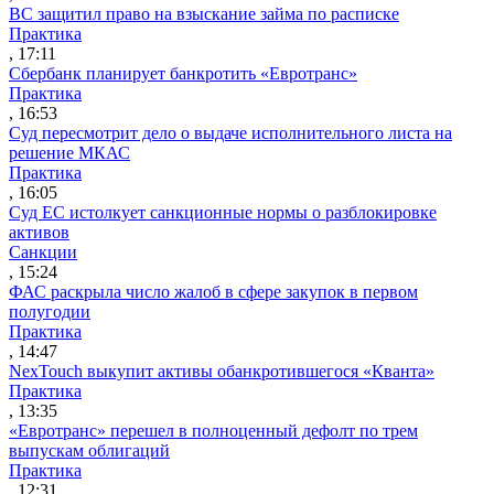
ВС защитил право на взыскание займа по расписке
Практика
, 17:11
Сбербанк планирует банкротить «Евротранс»
Практика
, 16:53
Суд пересмотрит дело о выдаче исполнительного листа на
решение МКАС
Практика
, 16:05
Суд ЕС истолкует санкционные нормы о разблокировке
активов
Санкции
, 15:24
ФАС раскрыла число жалоб в сфере закупок в первом
полугодии
Практика
, 14:47
NexTouch выкупит активы обанкротившегося «Кванта»
Практика
, 13:35
«Евротранс» перешел в полноценный дефолт по трем
выпускам облигаций
Практика
, 12:31