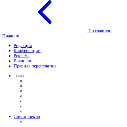
На главную
Право.ru
Редакция
Конференции
Реклама
Вакансии
Правила перепечатки
Темы
Практика
Законодательство
Процесс
Исследования
Рынок юридических услуг
Юридическое сообщество
Важнейшие правовые темы в прессе
Спецпроекты
Подкаст «В здравом уме
и твёрдой памяти»