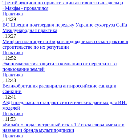
Третий аукцион по приватизации активов экс-владельца
«Макфы» провалился
Практика
, 14:29
ВС Швеции подтвердил передачу Украине сухогруза Caffa
Международная практика
, 13:27
Минфин планирует отбирать подрядчиков госконтрактов в
строительстве по их репутации
Практика
, 12:52
Экономколлегия защитила компанию от переплаты за
пользование землей
Практика
, 12:43
Великобритания расширила антироссийские санкции
Санкции
, 12:41
АБД предложила стандарт синтетических данных для ИИ-
моделей
Практика
, 11:53
«Билайн» подал встречный иск к Т2 из-за слова «микс» в
названии бренда мультиподписки
Практика