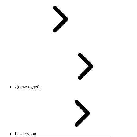
Досье судей
База судов