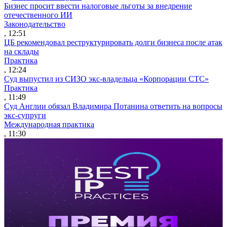
Бизнес просит ввести налоговые льготы за внедрение
отечественного ИИ
Законодательство
, 12:51
ЦБ рекомендовал реструктурировать долги бизнеса после атак
на склады
Практика
, 12:24
Суд выпустил из СИЗО экс-владельца «Корпорации СТС»
Практика
, 11:49
Суд Англии обязал Владимира Потанина ответить на вопросы
экс-супруги
Международная практика
, 11:30