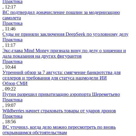
Практика
, 12:17
ВС подтвердил доначисление пошлин за модернизацию
самолета
Практика
, 11:46
Суды не приняли заключения DeepSeek по уголовному делу
Практика
, 11:17
Экс-глава Mind Money признала вину по делу о хищении и
дала показания на других фигурантов
Практика
, 10:44
Утренний обзор за 7 августа: смягчение банкротства для
селлеров и требования для статуса нацмодели ИИ
Обзор СМИ
, 09:22
Путин разрешил приватизацию аэропорта Шереметьево
Практика
, 19:07
Wildberries начнет страховать товары от ударов дронов
Практика
, 18:56
ВС уточнил, когда дело можно пересмотреть по вновь
открывшимся обстоятельствам