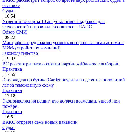
ВККС рассмотрит вопрос об аресте двух ростовских судей в
отставке
Судьи
, 10:54
Утренний обзор за 10 августа: инвестнадбавка для
электросетей и правила e-commerce в ЕАЭС
Обзор СМИ
, 09:22
Минцифры предложило усилить контроль за сим-картами в
M2M-устройствах компаний
Законодательство
, 19:02
ВС рассмотрит иск о снятии партии «Яблоко» с выборов
Практика
, 17:55
Экс-владельца бутика Cartier осудили на девять с половиной
лет за таможенную схему
Практика
, 17:18
Экономколлегия решит, кто должен возмещать ущерб при
пожаре
Практика
, 16:51
ВККС открыла семь новых вакансий
Судьи