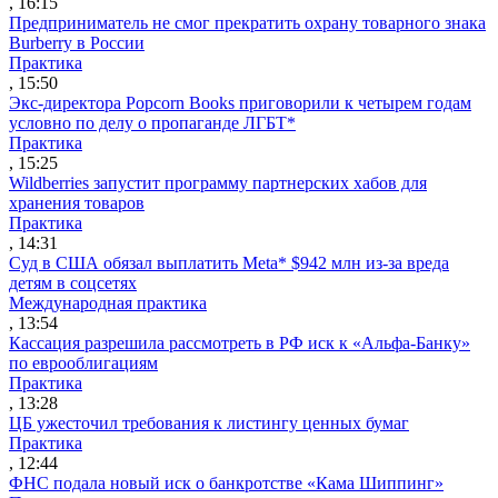
, 16:15
Предприниматель не смог прекратить охрану товарного знака
Burberry в России
Практика
, 15:50
Экс-директора Popcorn Books приговорили к четырем годам
условно по делу о пропаганде ЛГБТ*
Практика
, 15:25
Wildberries запустит программу партнерских хабов для
хранения товаров
Практика
, 14:31
Суд в США обязал выплатить Meta* $942 млн из-за вреда
детям в соцсетях
Международная практика
, 13:54
Кассация разрешила рассмотреть в РФ иск к «Альфа-Банку»
по еврооблигациям
Практика
, 13:28
ЦБ ужесточил требования к листингу ценных бумаг
Практика
, 12:44
ФНС подала новый иск о банкротстве «Кама Шиппинг»