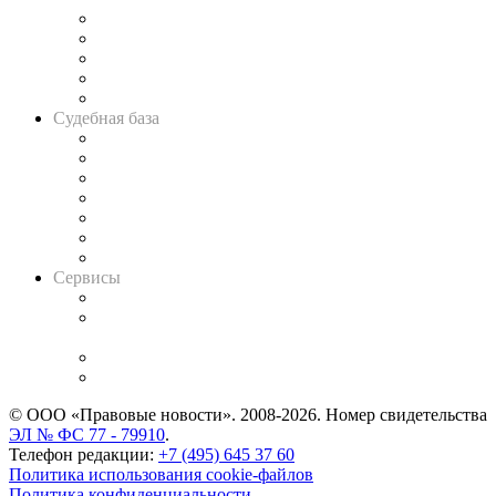
Legal Design
Банкротная панорама
Советы для литигаторов
Сговоры на торгах
Авто
Судебная база
Картотека арбитражных дел
Решения арбитражных судов
Календарь рассмотрения арбитражных дел
Досье судей
Информация о судах
RSS лента новостей
Вакансии для юристов
Сервисы
Справочно-правовая система
Casebook: мониторинг дел
и компаний
Caselook: поиск и анализ практики
CASE.ONE: управление юридической службой
© ООО «Правовые новости». 2008-2026.
Номер свидетельства
ЭЛ № ФС 77 - 79910
.
Телефон редакции:
+7 (495) 645 37 60
Политика использования cookie-файлов
Политика конфиденциальности