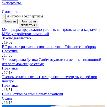
экспертизы
Смотреть
Анатомия экспертизы
Новости
Анатомия
экспертизы
Минцифры предложило усилить контроль за сим-картами в
M2M-устройствах компаний
Законодательство
, 19:02
ВС рассмотрит иск о снятии партии «Яблоко» с выборов
Практика
, 17:55
Экс-владельца бутика Cartier осудили на девять с половиной
лет за таможенную схему
Практика
, 17:18
Экономколлегия решит, кто должен возмещать ущерб при
пожаре
Практика
, 16:51
ВККС открыла семь новых вакансий
Судьи
, 16:15