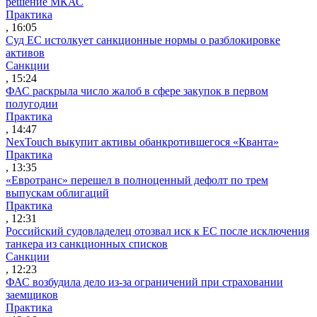
решение МКАС
Практика
, 16:05
Суд ЕС истолкует санкционные нормы о разблокировке
активов
Санкции
, 15:24
ФАС раскрыла число жалоб в сфере закупок в первом
полугодии
Практика
, 14:47
NexTouch выкупит активы обанкротившегося «Кванта»
Практика
, 13:35
«Евротранс» перешел в полноценный дефолт по трем
выпускам облигаций
Практика
, 12:31
Российский судовладелец отозвал иск к ЕС после исключения
танкера из санкционных списков
Санкции
, 12:23
ФАС возбудила дело из-за ограничений при страховании
заемщиков
Практика