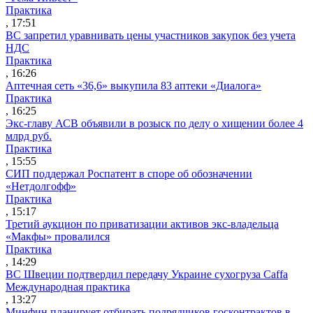
Практика
, 17:51
ВС запретил уравнивать цены участников закупок без учета
НДС
Практика
, 16:26
Аптечная сеть «36,6» выкупила 83 аптеки «Диалога»
Практика
, 16:25
Экс-главу АСВ объявили в розыск по делу о хищении более 4
млрд руб.
Практика
, 15:55
СИП поддержал Роспатент в споре об обозначении
«Нетдолгофф»
Практика
, 15:17
Третий аукцион по приватизации активов экс-владельца
«Макфы» провалился
Практика
, 14:29
ВС Швеции подтвердил передачу Украине сухогруза Caffa
Международная практика
, 13:27
Минфин планирует отбирать подрядчиков госконтрактов в