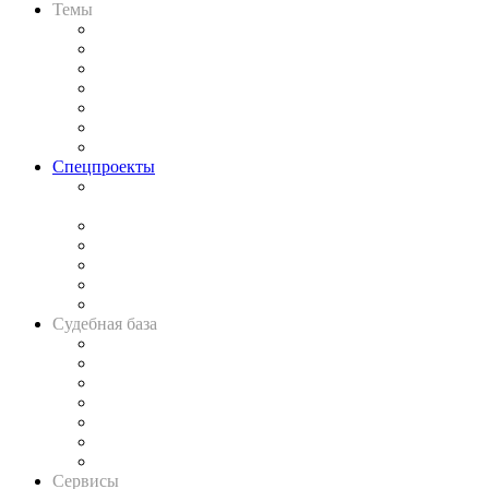
Темы
Практика
Законодательство
Процесс
Исследования
Рынок юридических услуг
Юридическое сообщество
Важнейшие правовые темы в прессе
Спецпроекты
Подкаст «В здравом уме
и твёрдой памяти»
Legal Design
Банкротная панорама
Советы для литигаторов
Сговоры на торгах
Авто
Судебная база
Картотека арбитражных дел
Решения арбитражных судов
Календарь рассмотрения арбитражных дел
Досье судей
Информация о судах
RSS лента новостей
Вакансии для юристов
Сервисы