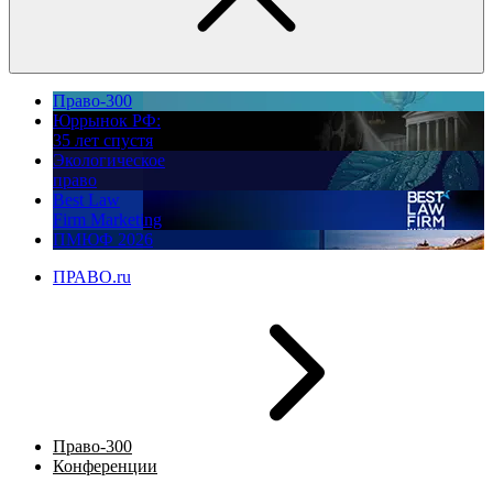
Право-300
Юррынок РФ:
35 лет спустя
Экологическое
право
Best Law
Firm Marketing
ПМЮФ 2026
ПРАВО.ru
Право-300
Конференции