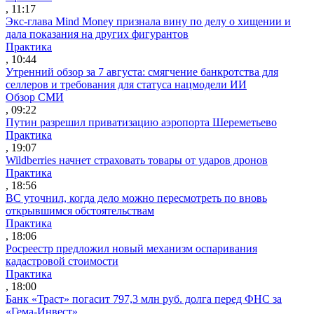
, 11:17
Экс-глава Mind Money признала вину по делу о хищении и
дала показания на других фигурантов
Практика
, 10:44
Утренний обзор за 7 августа: смягчение банкротства для
селлеров и требования для статуса нацмодели ИИ
Обзор СМИ
, 09:22
Путин разрешил приватизацию аэропорта Шереметьево
Практика
, 19:07
Wildberries начнет страховать товары от ударов дронов
Практика
, 18:56
ВС уточнил, когда дело можно пересмотреть по вновь
открывшимся обстоятельствам
Практика
, 18:06
Росреестр предложил новый механизм оспаривания
кадастровой стоимости
Практика
, 18:00
Банк «Траст» погасит 797,3 млн руб. долга перед ФНС за
«Гема-Инвест»