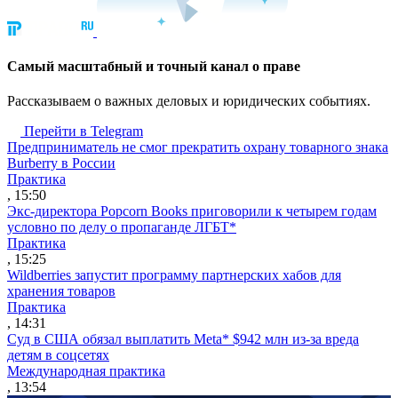
Cамый масштабный и точный канал о праве
Рассказываем о важных деловых и юридических событиях.
Перейти в Telegram
Предприниматель не смог прекратить охрану товарного знака
Burberry в России
Практика
, 15:50
Экс-директора Popcorn Books приговорили к четырем годам
условно по делу о пропаганде ЛГБТ*
Практика
, 15:25
Wildberries запустит программу партнерских хабов для
хранения товаров
Практика
, 14:31
Суд в США обязал выплатить Meta* $942 млн из-за вреда
детям в соцсетях
Международная практика
, 13:54