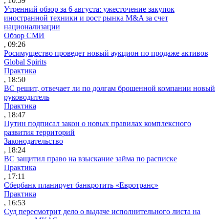
, 10:59
Утренний обзор за 6 августа: ужесточение закупок
иностранной техники и рост рынка M&A за счет
национализации
Обзор СМИ
, 09:26
Росимущество проведет новый аукцион по продаже активов
Global Spirits
Практика
, 18:50
ВС решит, отвечает ли по долгам брошенной компании новый
руководитель
Практика
, 18:47
Путин подписал закон о новых правилах комплексного
развития территорий
Законодательство
, 18:24
ВС защитил право на взыскание займа по расписке
Практика
, 17:11
Сбербанк планирует банкротить «Евротранс»
Практика
, 16:53
Суд пересмотрит дело о выдаче исполнительного листа на