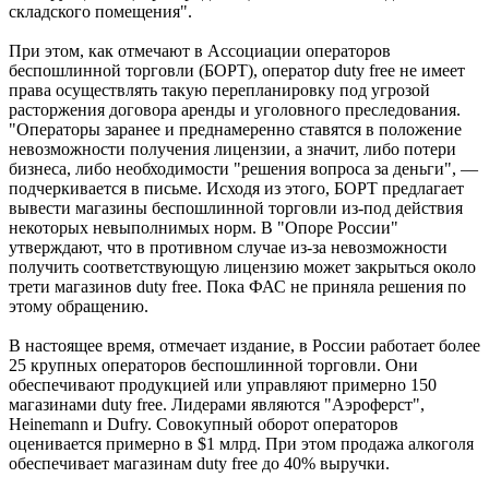
складского помещения".
При этом, как отмечают в Ассоциации операторов
беспошлинной торговли (БОРТ), оператор duty free не имеет
права осуществлять такую перепланировку под угрозой
расторжения договора аренды и уголовного преследования.
"Операторы заранее и преднамеренно ставятся в положение
невозможности получения лицензии, а значит, либо потери
бизнеса, либо необходимости "решения вопроса за деньги", —
подчеркивается в письме. Исходя из этого, БОРТ предлагает
вывести магазины беспошлинной торговли из-под действия
некоторых невыполнимых норм. В "Опоре России"
утверждают, что в противном случае из-за невозможности
получить соответствующую лицензию может закрыться около
трети магазинов duty free. Пока ФАС не приняла решения по
этому обращению.
В настоящее время, отмечает издание, в России работает более
25 крупных операторов беспошлинной торговли. Они
обеспечивают продукцией или управляют примерно 150
магазинами duty free. Лидерами являются "Аэроферст",
Heinemann и Dufry. Совокупный оборот операторов
оценивается примерно в $1 млрд. При этом продажа алкоголя
обеспечивает магазинам duty free до 40% выручки.