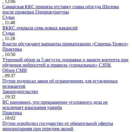
, 12:06
Самарская ККС приняла отставку главы облсуда Шилова
после проверки Генпрокуратуры
Судьи
, 11:48
ВККС открыла семь новых вакансий
Судьи
, 11:28
Власти обсуждают варианты приватизации «Сирены-Трэвел»
Практика
, 10:50
Утренний обзор за 5 августа: поправки о защите контента при
обучении нейросетей и правила «социальных» СЗПК
Обзор СМИ
, 09:37
Путин подписал закон об ограничениях для осужденных
релокантов
Законодательство
, 19:32
ВС напомнил, что прекращение уголовного дела не
исключает взыскания ущерба
Практика
, 18:02
Путин освободил государство от обязательной оферты
миноритариям при передаче акций