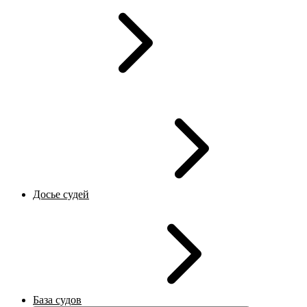
Досье судей
База судов