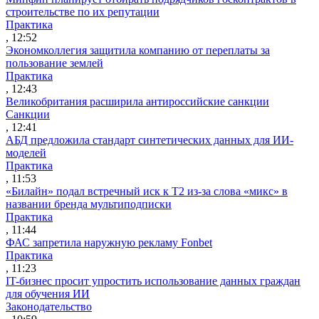
строительстве по их репутации
Практика
, 12:52
Экономколлегия защитила компанию от переплаты за
пользование землей
Практика
, 12:43
Великобритания расширила антироссийские санкции
Санкции
, 12:41
АБД предложила стандарт синтетических данных для ИИ-
моделей
Практика
, 11:53
«Билайн» подал встречный иск к Т2 из-за слова «микс» в
названии бренда мультиподписки
Практика
, 11:44
ФАС запретила наружную рекламу Fonbet
Практика
, 11:23
IT-бизнес просит упростить использование данных граждан
для обучения ИИ
Законодательство