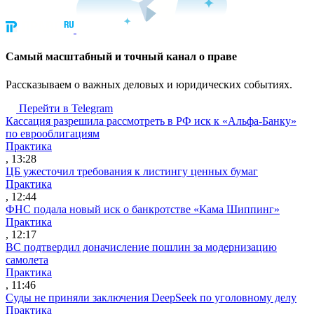
Cамый масштабный и точный канал о праве
Рассказываем о важных деловых и юридических событиях.
Перейти в Telegram
Кассация разрешила рассмотреть в РФ иск к «Альфа-Банку»
по еврооблигациям
Практика
, 13:28
ЦБ ужесточил требования к листингу ценных бумаг
Практика
, 12:44
ФНС подала новый иск о банкротстве «Кама Шиппинг»
Практика
, 12:17
ВС подтвердил доначисление пошлин за модернизацию
самолета
Практика
, 11:46
Суды не приняли заключения DeepSeek по уголовному делу
Практика