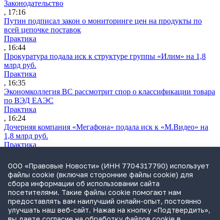
Законодательство
, 17:16
Путин подписал закон о мониторинге цен на продукты по
всей цепочке поставок
Практика
, 16:44
Прокуратура подала иск к структуре группы «Илим» на 1,8
млрд руб.
Практика
, 16:35
Экономколлегия ВС рассмотрит спор о классификации товара
по ВЭД ЕАЭС
Практика
, 16:24
Дочерняя компания «Мегафона» подала иск к «М.Видео» на
1,8 млрд руб.
Практика
, 15:50
СИП проверит отмену патента на систему управления
ООО «Правовые Новости» (ИНН 7704317790) использует
устройствами после возражений «Яндекса»
файлы cookie (включая сторонние файлы cookie) для
Практика
сбора информации об использовании сайта
, 15:17
посетителями. Такие файлы cookie помогают нам
Суды 10 стран рассматривают иски российской «дочки»
предоставлять вам наилучший онлайн-опыт, постоянно
Google о возврате дивидендов
улучшать наш веб-сайт. Нажав на кнопку «Подтвердить»,
Международная практика
вы даете согласие на обработку файлов cookie в