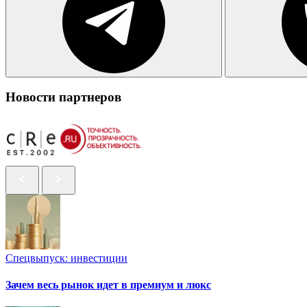
Новости партнеров
Спецвыпуск: инвестиции
Зачем весь рынок идет в премиум и люкс