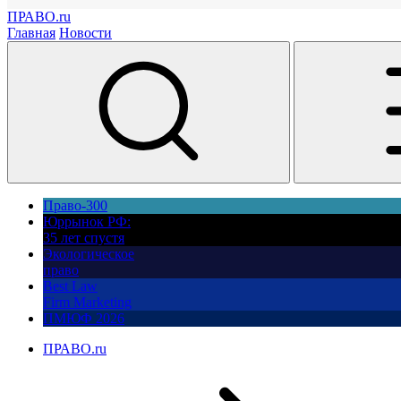
ПРАВО.ru
Главная
Новости
Право-300
Юррынок РФ:
35 лет спустя
Экологическое
право
Best Law
Firm Marketing
ПМЮФ 2026
ПРАВО.ru