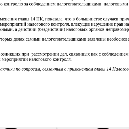
о контролю за соблюдением налогоплательщиками, налоговыми а
именения главы 14 НК, показала, что в большинстве случаев пр
ероприятий налогового контроля, влекущее нарушение прав нал
ьными, а действий (бездействий) налоговых органов неправоме
некоторых делах самими налогоплательщиками заявлены необосно
озникших при рассмотрении дел, связанных как с соблюдением п
х мероприятий налогового контроля.
ктики по вопросам, связанным с применением главы 14 Налогов