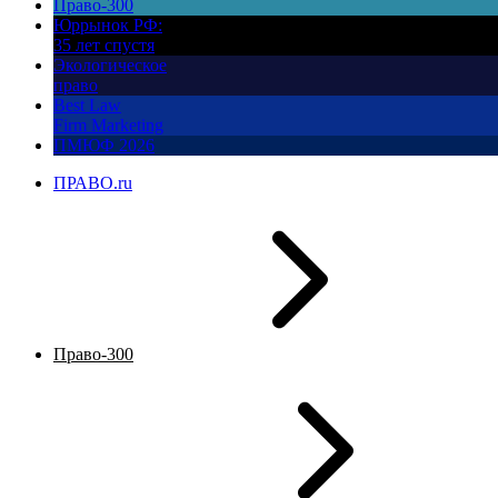
Право-300
Юррынок РФ:
35 лет спустя
Экологическое
право
Best Law
Firm Marketing
ПМЮФ 2026
ПРАВО.ru
Право-300