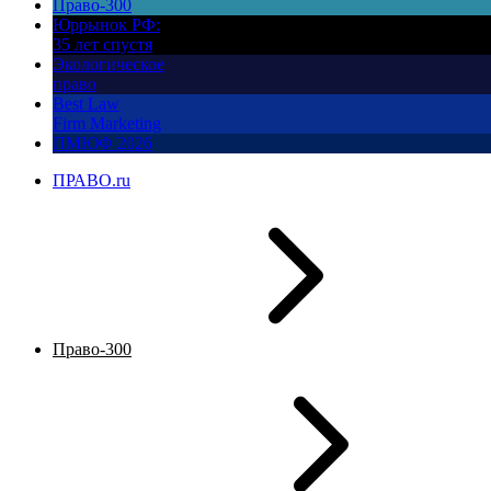
Право-300
Юррынок РФ:
35 лет спустя
Экологическое
право
Best Law
Firm Marketing
ПМЮФ 2026
ПРАВО.ru
Право-300