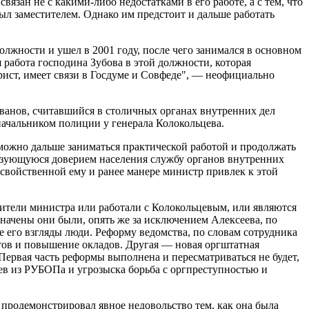
зан не с какими-либо недостатками в его работе, а с тем, что
ыл заместителем. Однако им предстоит и дальше работать
лжности и ушел в 2001 году, после чего занимался в основном
работа господина Зубова в этой должности, которая
ист, имеет связи в Госдуме и Совфеде", — неофициально
ванов, считавшийся в столичных органах внутренних дел
начальником полиции у генерала Колокольцева.
можно дальше заниматься практической работой и продолжать
зующуюся доверием населения службу органов внутренних
 свойственной ему и ранее манере министр привлек к этой
тители министра или работали с Колокольцевым, или являются
начены они были, опять же за исключением Алексеева, по
его взгляды люди. Реформу ведомства, по словам сотрудника
тов и повышение окладов. Другая — новая оргштатная
ервая часть реформы выполнена и пересматриваться не будет,
ев из РУБОПа и угрозыска борьба с оргпреступностью и
, продемонстрировал явное недовольство тем, как она была