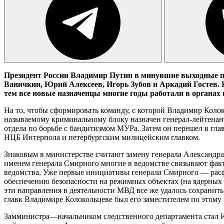
Президент России Владимир Путин в минувшие выходные п
Ваничкин, Юрий Алексеев, Игорь Зубов и Аркадий Гостев. 
тем все новые назначенцы многие годы работали в органах 
На то, чтобы сформировать команду, с которой Владимир Коло
называемому криминальному блоку назначен генерал-лейтенан
отдела по борьбе с бандитизмом МУРа. Затем он перешел в гла
НЦБ Интерпола и петербургским милицейским главком.
Знаковым в министерстве считают замену генерала Александра
именем генерала Смирного многие в ведомстве связывают фак
ведомства. Уже первые инициативы генерала Смирного — рас
обеспечению безопасности на режимных объектах (на ядерных э
эти направления в деятельности МВД все же удалось сохранит
главк Владимире Колокольцеве был его заместителем по этом
Замминистра—начальником следственного департамента стал Ю