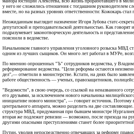
майора юстиции Алексеева, всю жизнь проработавшего в милице
у него не сложились отношения с тогдашним руководителем сл
вместе, но на разных уровнях ответственности: Кожокарь ста
Неожиданным выглядит назначение Игоря Зубова статс-секрета
депутатской и преподавательской деятельностью. Как говорят 
подразумевает законотворческую деятельность и представлени
пояснили в ведомстве.
Начальником главного управления уголовного розыска МВД ст
одним из лучших сыщиков. Он много лет работал в МУРе, возг
По мнению опрошенных "Ъ" сотрудников ведомства, у Владимир
реформирование ведомства. "Цели реформы остаются неизмен
дел",— отметили в министерстве. Кстати, на днях было заявл
работе общественность — ученых, правозащитников, полицейс
"Ведомости", в свою очередь, со ссылкой на неназванного сот
его друзьями, за исключением нового начальника милицейского
инициативе нового министра", — говорит источник. Поэтому п
центрального аппарата, можно разделить на две составляющи
структура МВД, придуманная при бывшем министре Нургалиеве
вторая же подлежит ревизии — возможно, после прихода на ру
другими опасными преступлениями станет более приоритетной
Путин, уволив непосредственно отвечавших за реформу правоо