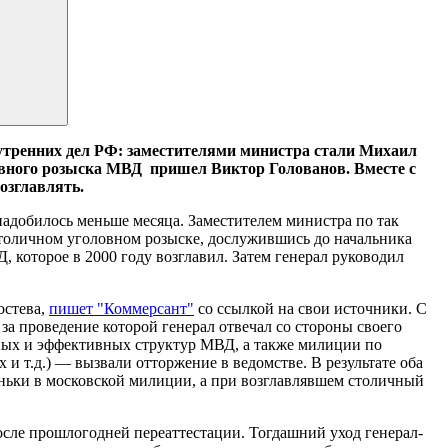
тренних дел РФ: заместителями министра стали Михаил
ловного розыска МВД пришел Виктор Голованов. Вместе с
озглавлять.
надобилось меньше месяца. Заместителем министра по так
толичном уголовном розыске, дослужившись до начальника
 которое в 2000 году возглавил. Затем генерал руководил
остева,
пишет "Коммерсант"
со ссылкой на свои источники. С
 проведение которой генерал отвечал со стороны своего
ных и эффективных структур МВД, а также милиции по
и т.д.) — вызвали отторжение в ведомстве. В результате оба
еньки в московской милиции, а при возглавлявшем столичный
сле прошлогодней переаттестации. Тогдашний уход генерал-