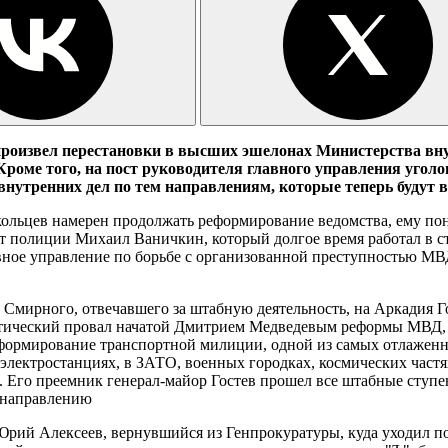
роизвел перестановки в высших эшелонах Министерства вну
Кроме того, на пост руководителя главного управления уго
внутренних дел по тем направлениям, которые теперь будут в
кольцев намерен продолжать реформирование ведомства, ему по
т полиции Михаил Ваничкин, который долгое время работал в с
вное управление по борьбе с организованной преступностью МВД,
 Смирного, отвечавшего за штабную деятельность, на Аркадия Г
тический провал начатой Дмитрием Медведевым реформы МВД, за
формирование транспортной милиции, одной из самых отлажен
лектростанциях, в ЗАТО, военных городках, космических частях 
ь. Его преемник генерал-майор Гостев прошел все штабные ступ
у направлению
рий Алексеев, вернувшийся из Генпрокуратуры, куда уходил по