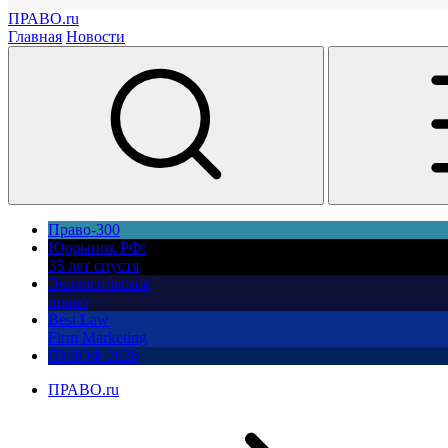
ПРАВО.ru
Главная
Новости
Право-300
Юррынок РФ:
35 лет спустя
Экологическое
право
Best Law
Firm Marketing
ПМЮФ 2026
ПРАВО.ru