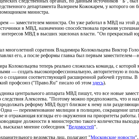
йских следственных органах, по данным источников "Ъ", был свя
едственного департамента Валерием Кожокарем, у которого он б
л помощником министра.
рем — заместителем министра. Он уже работал в МВД на этой до
источники в МВД, назначению способствовала прежняя успешная 
е интересов МВД в высших эшелонах власти. "Он прекрасный юр
ал многолетний соратник Владимира Колокольцева Виктор Голо
лавлял его, а после реформы главка был первым заместителем—
а Колокольцева теперь реально сложилась команда, с которой 
ными — создать высокопрофессиональную, авторитетную и поль
ено о создании соответствующей расширенной рабочей группы. В
кий профсоюз ("Право.Ru" писало об этом
здесь
).
рудника центрального аппарата МВД пишут, что все новые замес
 следствия Алексеева. "Поэтому можно предположить, что и наз
родолжать реформу МВД будут близкие к нему или разделяющие 
е. Одна — переименование милиции в полицию, сокращение шта
 и отражающая взгляды его окружения на приоритеты работы. П
ководящие должности в министерство такого количества выходц
, высказал мнение собеседник "
Ведомостей
".
хранительного ведомства лиц, полагают "
Московские новости
"