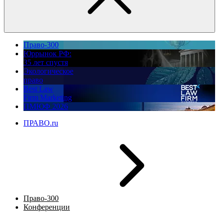
Право-300
Юррынок РФ:
35 лет спустя
Экологическое
право
Best Law
Firm Marketing
ПМЮФ 2026
ПРАВО.ru
Право-300
Конференции