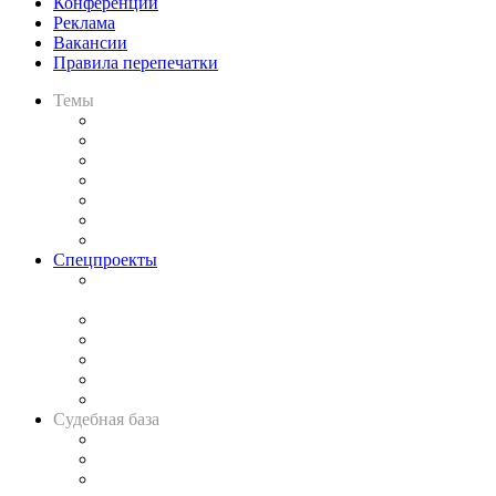
Конференции
Реклама
Вакансии
Правила перепечатки
Темы
Практика
Законодательство
Процесс
Исследования
Рынок юридических услуг
Юридическое сообщество
Важнейшие правовые темы в прессе
Спецпроекты
Подкаст «В здравом уме
и твёрдой памяти»
Legal Design
Банкротная панорама
Советы для литигаторов
Сговоры на торгах
Авто
Судебная база
Картотека арбитражных дел
Решения арбитражных судов
Календарь рассмотрения арбитражных дел