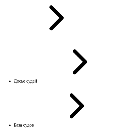
Досье судей
База судов