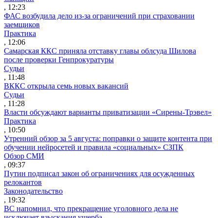
, 12:23
ФАС возбудила дело из-за ограничений при страховании
заемщиков
Практика
, 12:06
Самарская ККС приняла отставку главы облсуда Шилова
после проверки Генпрокуратуры
Судьи
, 11:48
ВККС открыла семь новых вакансий
Судьи
, 11:28
Власти обсуждают варианты приватизации «Сирены-Трэвел»
Практика
, 10:50
Утренний обзор за 5 августа: поправки о защите контента при
обучении нейросетей и правила «социальных» СЗПК
Обзор СМИ
, 09:37
Путин подписал закон об ограничениях для осужденных
релокантов
Законодательство
, 19:32
ВС напомнил, что прекращение уголовного дела не
исключает взыскания ущерба