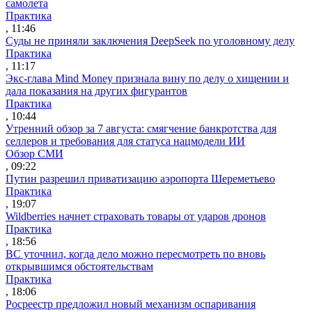
самолета
Практика
, 11:46
Суды не приняли заключения DeepSeek по уголовному делу
Практика
, 11:17
Экс-глава Mind Money признала вину по делу о хищении и
дала показания на других фигурантов
Практика
, 10:44
Утренний обзор за 7 августа: смягчение банкротства для
селлеров и требования для статуса нацмодели ИИ
Обзор СМИ
, 09:22
Путин разрешил приватизацию аэропорта Шереметьево
Практика
, 19:07
Wildberries начнет страховать товары от ударов дронов
Практика
, 18:56
ВС уточнил, когда дело можно пересмотреть по вновь
открывшимся обстоятельствам
Практика
, 18:06
Росреестр предложил новый механизм оспаривания