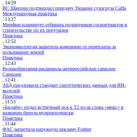
, 14:29
ВС Швеции подтвердил передачу Украине сухогруза Caffa
Международная практика
, 13:27
Минфин планирует отбирать подрядчиков госконтрактов в
строительстве по их репутации
Практика
, 12:52
Экономколлегия защитила компанию от переплаты за
пользование землей
Практика
, 12:43
Великобритания расширила антироссийские санкции
Санкции
, 12:41
АБД предложила стандарт синтетических данных для ИИ-
моделей
Практика
, 11:53
«Билайн» подал встречный иск к Т2 из-за слова «микс» в
названии бренда мультиподписки
Практика
, 11:44
ФАС запретила наружную рекламу Fonbet
Практика