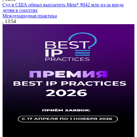
Суд в США обязал выплатить Meta* $942 млн из-за вреда
детям в соцсетях
Международная практика
, 13:54