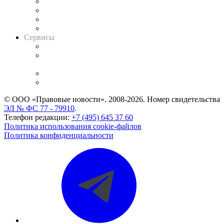
Досье судей
Информация о судах
RSS лента новостей
Вакансии для юристов
Сервисы
Справочно-правовая система
Casebook: мониторинг дел
и компаний
Caselook: поиск и анализ практики
CASE.ONE: управление юридической службой
© ООО «Правовые новости». 2008-2026.
Номер свидетельства
ЭЛ № ФС 77 - 79910
.
Телефон редакции:
+7 (495) 645 37 60
Политика использования cookie-файлов
Политика конфиденциальности