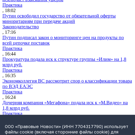
Практика
, 18:02
Путин освободил государство от обязательной оферты
миноритариям при передаче акций
Законодательство
, 17:16
Путин подписал закон о мониторинге цен на продукты по
всей цепочке поставок
Практика
, 16:44
Прокуратура подала иск к структуре группы «Илим» на 1,8
млрд руб.
Практика
, 16:35
Экономколлегия ВС рассмотрит спор о классификации товара
по ВЭД ЕАЭС
Практика
, 16:24
Дочерняя компания «Мегафона» подала иск к «М.Видео» на
1,8 млрд руб.
Практика
, 15:50
СИП проверит отмену патента на систему управления
ООО «Правовые Новости» (ИНН 7704317790) использует
устройствами после возражений «Яндекса»
файлы cookie (включая сторонние файлы cookie) для