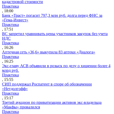
кадастровой стоимости
Практика
, 18:00
Банк «Траст» погасит 797,3 млн руб. долга перед ФНС за
«Гема-Инвест»
Практика
, 17:51
ВС запретил уравнивать цены участников закупок без учета
НДС
Практика
, 16:26
Аптечная сеть «36,6» выкупила 83 аптеки «Диалога»
Практика
, 16:25
Экс-главу АСВ объявили в розыск по делу о хищении более 4
млрд руб.
Практика
, 15:55
СИП поддержал Роспатент в споре об обозначении
«Нетдолгофф»
Практика
, 15:17
Третий аукцион по приватизации активов экс-владельца
«Макфы» провалился
Практика