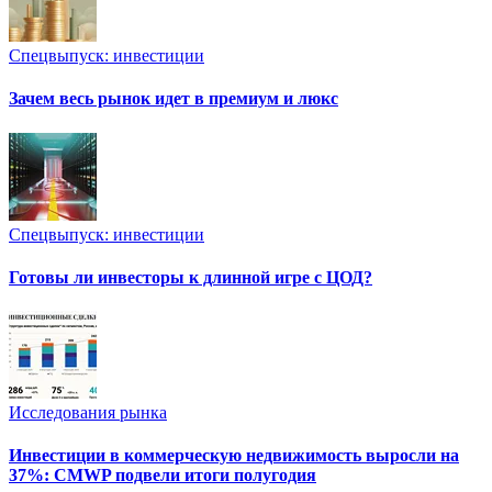
Спецвыпуск: инвестиции
Зачем весь рынок идет в премиум и люкс
Спецвыпуск: инвестиции
Готовы ли инвесторы к длинной игре с ЦОД?
Исследования рынка
Инвестиции в коммерческую недвижимость выросли на
37%: CMWP подвели итоги полугодия