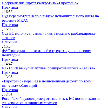
Сбербанк планирует банкротить «Евротранс»
Практика
, 16:53
Суд пересмотрит дело о выдаче исполнительного листа на
решение МКАС
Практика
, 16:05
Суд ЕС истолкует санкционные нормы о разблокировке
активов
Санкции
, 15:24
ФАС раскрыла число жалоб в сфере закупок в первом
полугодии
Практика
, 14:47
NexTouch выкупит активы обанкротившегося «Кванта»
Практика
, 13:35
«Евротранс» перешел в полноценный дефолт по трем
выпускам облигаций
Практика
, 12:31
Российский судовладелец отозвал иск к ЕС после исключения
танкера из санкционных списков
Санкции