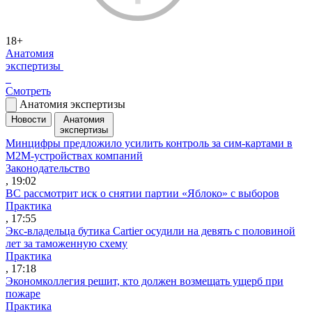
18+
Анатомия
экспертизы
Смотреть
Анатомия экспертизы
Новости
Анатомия
экспертизы
Минцифры предложило усилить контроль за сим-картами в
M2M-устройствах компаний
Законодательство
, 19:02
ВС рассмотрит иск о снятии партии «Яблоко» с выборов
Практика
, 17:55
Экс-владельца бутика Cartier осудили на девять с половиной
лет за таможенную схему
Практика
, 17:18
Экономколлегия решит, кто должен возмещать ущерб при
пожаре
Практика