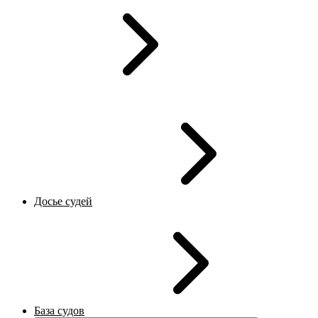
Досье судей
База судов