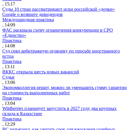
, 15:17
Суды 10 стран рассматривают иски российской «дочки»
Google о возврате дивидендов
Международная практика
, 14:09
ФАС раскрыла схему ограничения конкуренции в СРО
«Единство»
Практика
, 14:08
Суд снял арбитражную оговорку по просьбе иностранного
истца
Практика
, 13:11
ВККС открыла шесть новых вакансий
Судьи
, 13:06
Экономколлегия решит, можно ли уменьшить сумму гарантии
на стоимость выполненных работ
Практика
, 13:04
Wildberries планирует запустить в 2027 году два крупных
склада в Казахстане
Практика
, 12:29
ВС разъяснил, как считать срок для взыскания судебных