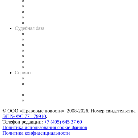
Legal Design
Банкротная панорама
Советы для литигаторов
Сговоры на торгах
Авто
Судебная база
Картотека арбитражных дел
Решения арбитражных судов
Календарь рассмотрения арбитражных дел
Досье судей
Информация о судах
RSS лента новостей
Вакансии для юристов
Сервисы
Справочно-правовая система
Casebook: мониторинг дел
и компаний
Caselook: поиск и анализ практики
CASE.ONE: управление юридической службой
© ООО «Правовые новости». 2008-2026.
Номер свидетельства
ЭЛ № ФС 77 - 79910
.
Телефон редакции:
+7 (495) 645 37 60
Политика использования cookie-файлов
Политика конфиденциальности