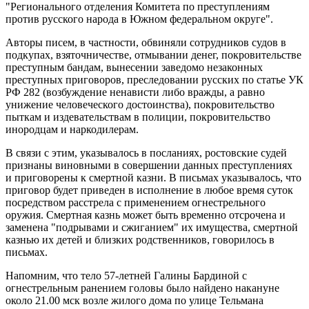
"Регионального отделения Комитета по преступлениям
против русского народа в Южном федеральном округе".
Авторы писем, в частности, обвиняли сотрудников судов в
подкупах, взяточничестве, отмывании денег, покровительстве
преступным бандам, вынесении заведомо незаконных
преступных приговоров, преследовании русских по статье УК
РФ 282 (возбуждение ненависти либо вражды, а равно
унижение человеческого достоинства), покровительство
пыткам и издевательствам в полиции, покровительство
инородцам и наркодилерам.
В связи с этим, указывалось в посланиях, ростовские судей
признаны виновными в совершении данных преступлениях
и приговорены к смертной казни. В письмах указывалось, что
приговор будет приведен в исполнение в любое время суток
посредством расстрела с применением огнестрельного
оружия. Смертная казнь может быть временно отсрочена и
заменена "подрывами и сжиганием" их имущества, смертной
казнью их детей и близких родственников, говорилось в
письмах.
Напомним, что тело 57-летней Галины Бардиной с
огнестрельным ранением головы было найдено накануне
около 21.00 мск возле жилого дома по улице Тельмана