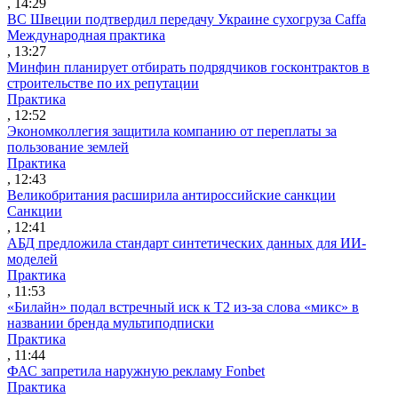
, 14:29
ВС Швеции подтвердил передачу Украине сухогруза Caffa
Международная практика
, 13:27
Минфин планирует отбирать подрядчиков госконтрактов в
строительстве по их репутации
Практика
, 12:52
Экономколлегия защитила компанию от переплаты за
пользование землей
Практика
, 12:43
Великобритания расширила антироссийские санкции
Санкции
, 12:41
АБД предложила стандарт синтетических данных для ИИ-
моделей
Практика
, 11:53
«Билайн» подал встречный иск к Т2 из-за слова «микс» в
названии бренда мультиподписки
Практика
, 11:44
ФАС запретила наружную рекламу Fonbet
Практика