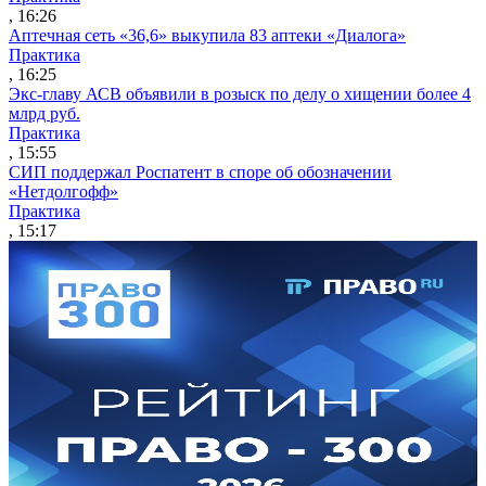
, 16:26
Аптечная сеть «36,6» выкупила 83 аптеки «Диалога»
Практика
, 16:25
Экс-главу АСВ объявили в розыск по делу о хищении более 4
млрд руб.
Практика
, 15:55
СИП поддержал Роспатент в споре об обозначении
«Нетдолгофф»
Практика
, 15:17