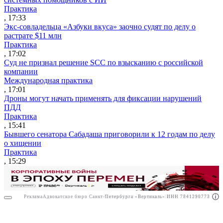
Практика
, 17:33
Экс-совладельца «Азбуки вкуса» заочно судят по делу о
растрате $11 млн
Практика
, 17:02
Суд не признал решение SCC по взысканию с российской
компании
Международная практика
, 17:01
Дроны могут начать применять для фиксации нарушений
ПДД
Практика
, 15:41
Бывшего сенатора Сабадаша приговорили к 12 годам по делу
о хищении
Практика
, 15:29
Реклама
Адвокатское бюро Санкт-Петербурга «Вертикаль» ИНН 7841290773
Реклама
ООО "Право.ру" ИНН: 7704835288