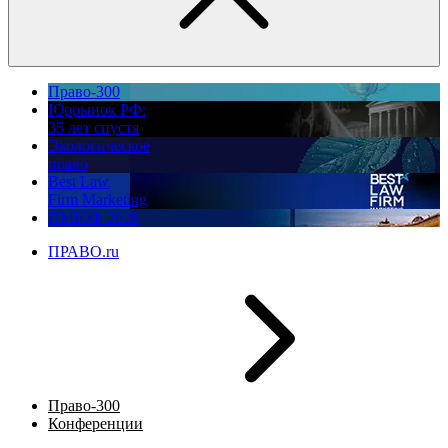
Право-300
Юррынок РФ:
35 лет спустя
Экологическое
право
Best Law
Firm Marketing
ПМЮФ 2026
ПРАВО.ru
Право-300
Конференции