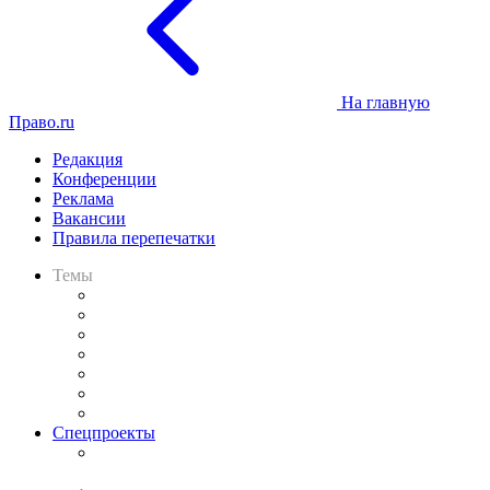
На главную
Право.ru
Редакция
Конференции
Реклама
Вакансии
Правила перепечатки
Темы
Практика
Законодательство
Процесс
Исследования
Рынок юридических услуг
Юридическое сообщество
Важнейшие правовые темы в прессе
Спецпроекты
Подкаст «В здравом уме
и твёрдой памяти»