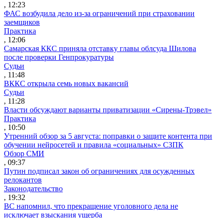
, 12:23
ФАС возбудила дело из-за ограничений при страховании
заемщиков
Практика
, 12:06
Самарская ККС приняла отставку главы облсуда Шилова
после проверки Генпрокуратуры
Судьи
, 11:48
ВККС открыла семь новых вакансий
Судьи
, 11:28
Власти обсуждают варианты приватизации «Сирены-Трэвел»
Практика
, 10:50
Утренний обзор за 5 августа: поправки о защите контента при
обучении нейросетей и правила «социальных» СЗПК
Обзор СМИ
, 09:37
Путин подписал закон об ограничениях для осужденных
релокантов
Законодательство
, 19:32
ВС напомнил, что прекращение уголовного дела не
исключает взыскания ущерба