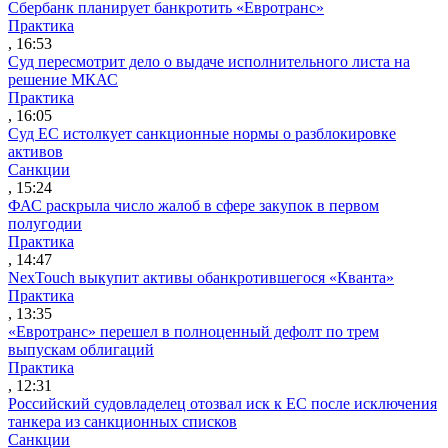
Сбербанк планирует банкротить «Евротранс»
Практика
, 16:53
Суд пересмотрит дело о выдаче исполнительного листа на
решение МКАС
Практика
, 16:05
Суд ЕС истолкует санкционные нормы о разблокировке
активов
Санкции
, 15:24
ФАС раскрыла число жалоб в сфере закупок в первом
полугодии
Практика
, 14:47
NexTouch выкупит активы обанкротившегося «Кванта»
Практика
, 13:35
«Евротранс» перешел в полноценный дефолт по трем
выпускам облигаций
Практика
, 12:31
Российский судовладелец отозвал иск к ЕС после исключения
танкера из санкционных списков
Санкции