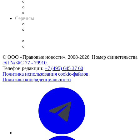
Информация о судах
RSS лента новостей
Вакансии для юристов
Сервисы
Справочно-правовая система
Casebook: мониторинг дел
и компаний
Caselook: поиск и анализ практики
CASE.ONE: управление юридической службой
© ООО «Правовые новости». 2008-2026.
Номер свидетельства
ЭЛ № ФС 77 - 79910
.
Телефон редакции:
+7 (495) 645 37 60
Политика использования cookie-файлов
Политика конфиденциальности