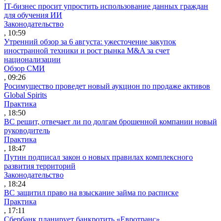
IT-бизнес просит упростить использование данных граждан
для обучения ИИ
Законодательство
, 10:59
Утренний обзор за 6 августа: ужесточение закупок
иностранной техники и рост рынка M&A за счет
национализации
Обзор СМИ
, 09:26
Росимущество проведет новый аукцион по продаже активов
Global Spirits
Практика
, 18:50
ВС решит, отвечает ли по долгам брошенной компании новый
руководитель
Практика
, 18:47
Путин подписал закон о новых правилах комплексного
развития территорий
Законодательство
, 18:24
ВС защитил право на взыскание займа по расписке
Практика
, 17:11
Сбербанк планирует банкротить «Евротранс»