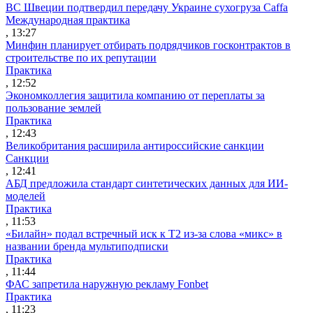
ВС Швеции подтвердил передачу Украине сухогруза Caffa
Международная практика
, 13:27
Минфин планирует отбирать подрядчиков госконтрактов в
строительстве по их репутации
Практика
, 12:52
Экономколлегия защитила компанию от переплаты за
пользование землей
Практика
, 12:43
Великобритания расширила антироссийские санкции
Санкции
, 12:41
АБД предложила стандарт синтетических данных для ИИ-
моделей
Практика
, 11:53
«Билайн» подал встречный иск к Т2 из-за слова «микс» в
названии бренда мультиподписки
Практика
, 11:44
ФАС запретила наружную рекламу Fonbet
Практика
, 11:23