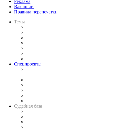
Реклама
Вакансии
Правила перепечатки
Темы
Практика
Законодательство
Процесс
Исследования
Рынок юридических услуг
Юридическое сообщество
Важнейшие правовые темы в прессе
Спецпроекты
Подкаст «В здравом уме
и твёрдой памяти»
Legal Design
Банкротная панорама
Советы для литигаторов
Сговоры на торгах
Авто
Судебная база
Картотека арбитражных дел
Решения арбитражных судов
Календарь рассмотрения арбитражных дел
Досье судей