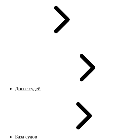
Досье судей
База судов