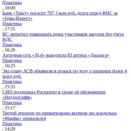
Практика
, 18:00
Банк «Траст» погасит 797,3 млн руб. долга перед ФНС за
«Гема-Инвест»
Практика
, 17:51
ВС запретил уравнивать цены участников закупок без учета
НДС
Практика
, 16:26
Аптечная сеть «36,6» выкупила 83 аптеки «Диалога»
Практика
, 16:25
Экс-главу АСВ объявили в розыск по делу о хищении более 4
млрд руб.
Практика
, 15:55
СИП поддержал Роспатент в споре об обозначении
«Нетдолгофф»
Практика
, 15:17
Третий аукцион по приватизации активов экс-владельца
«Макфы» провалился
Практика
, 14:29