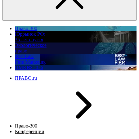
Право-300
Юррынок РФ:
35 лет спустя
Экологическое
право
Best Law
Firm Marketing
ПМЮФ 2026
ПРАВО.ru
Право-300
Конференции