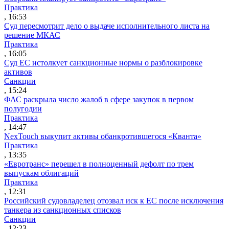
Практика
, 16:53
Суд пересмотрит дело о выдаче исполнительного листа на
решение МКАС
Практика
, 16:05
Суд ЕС истолкует санкционные нормы о разблокировке
активов
Санкции
, 15:24
ФАС раскрыла число жалоб в сфере закупок в первом
полугодии
Практика
, 14:47
NexTouch выкупит активы обанкротившегося «Кванта»
Практика
, 13:35
«Евротранс» перешел в полноценный дефолт по трем
выпускам облигаций
Практика
, 12:31
Российский судовладелец отозвал иск к ЕС после исключения
танкера из санкционных списков
Санкции
, 12:23