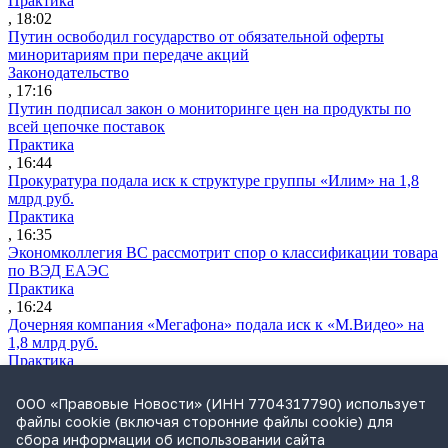
Практика
, 18:02
Путин освободил государство от обязательной оферты
миноритариям при передаче акций
Законодательство
, 17:16
Путин подписал закон о мониторинге цен на продукты по
всей цепочке поставок
Практика
, 16:44
Прокуратура подала иск к структуре группы «Илим» на 1,8
млрд руб.
Практика
, 16:35
Экономколлегия ВС рассмотрит спор о классификации товара
по ВЭД ЕАЭС
Практика
, 16:24
Дочерняя компания «Мегафона» подала иск к «М.Видео» на
1,8 млрд руб.
Практика
, 15:50
СИП проверит отмену патента на систему управления
ООО «Правовые Новости» (ИНН 7704317790) использует
устройствами после возражений «Яндекса»
файлы cookie (включая сторонние файлы cookie) для
Практика
сбора информации об использовании сайта