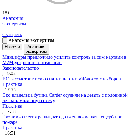
18+
Анатомия
экспертизы
Смотреть
Анатомия экспертизы
Новости
Анатомия
экспертизы
Минцифры предложило усилить контроль за сим-картами в
M2M-устройствах компаний
Законодательство
, 19:02
ВС рассмотрит иск о снятии партии «Яблоко» с выборов
Практика
, 17:55
Экс-владельца бутика Cartier осудили на девять с половиной
лет за таможенную схему
Практика
, 17:18
Экономколлегия решит, кто должен возмещать ущерб при
пожаре
Практика
, 16:51