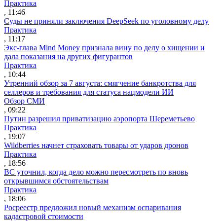
Практика
, 11:46
Суды не приняли заключения DeepSeek по уголовному делу
Практика
, 11:17
Экс-глава Mind Money признала вину по делу о хищении и
дала показания на других фигурантов
Практика
, 10:44
Утренний обзор за 7 августа: смягчение банкротства для
селлеров и требования для статуса нацмодели ИИ
Обзор СМИ
, 09:22
Путин разрешил приватизацию аэропорта Шереметьево
Практика
, 19:07
Wildberries начнет страховать товары от ударов дронов
Практика
, 18:56
ВС уточнил, когда дело можно пересмотреть по вновь
открывшимся обстоятельствам
Практика
, 18:06
Росреестр предложил новый механизм оспаривания
кадастровой стоимости