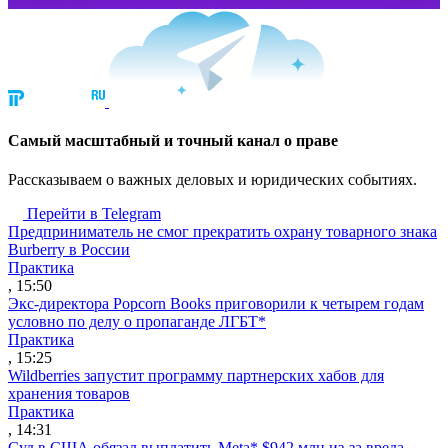
Cамый масштабный и точный канал о праве
Рассказываем о важных деловых и юридических событиях.
Перейти в Telegram
Предприниматель не смог прекратить охрану товарного знака
Burberry в России
Практика
, 15:50
Экс-директора Popcorn Books приговорили к четырем годам
условно по делу о пропаганде ЛГБТ*
Практика
, 15:25
Wildberries запустит программу партнерских хабов для
хранения товаров
Практика
, 14:31
Суд в США обязал выплатить Meta* $942 млн из-за вреда