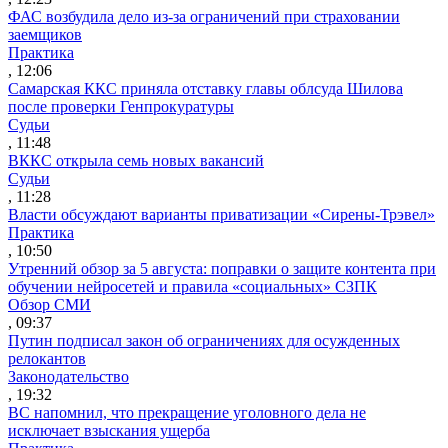
ФАС возбудила дело из-за ограничений при страховании
заемщиков
Практика
, 12:06
Самарская ККС приняла отставку главы облсуда Шилова
после проверки Генпрокуратуры
Судьи
, 11:48
ВККС открыла семь новых вакансий
Судьи
, 11:28
Власти обсуждают варианты приватизации «Сирены-Трэвел»
Практика
, 10:50
Утренний обзор за 5 августа: поправки о защите контента при
обучении нейросетей и правила «социальных» СЗПК
Обзор СМИ
, 09:37
Путин подписал закон об ограничениях для осужденных
релокантов
Законодательство
, 19:32
ВС напомнил, что прекращение уголовного дела не
исключает взыскания ущерба