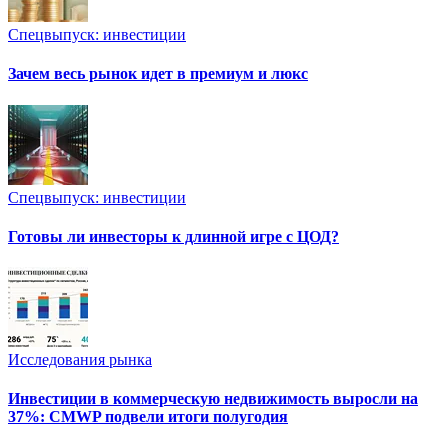
Спецвыпуск: инвестиции
Зачем весь рынок идет в премиум и люкс
Спецвыпуск: инвестиции
Готовы ли инвесторы к длинной игре с ЦОД?
Исследования рынка
Инвестиции в коммерческую недвижимость выросли на
37%: CMWP подвели итоги полугодия