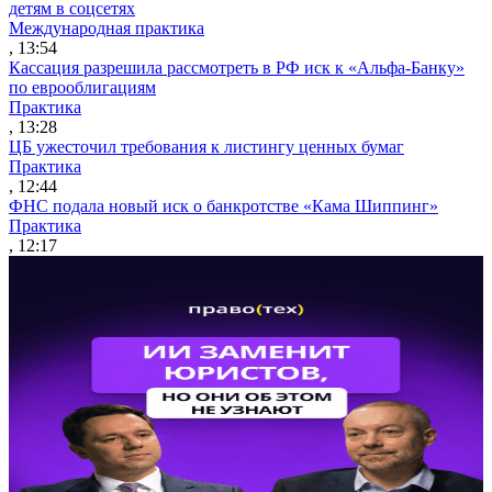
детям в соцсетях
Международная практика
, 13:54
Кассация разрешила рассмотреть в РФ иск к «Альфа-Банку»
по еврооблигациям
Практика
, 13:28
ЦБ ужесточил требования к листингу ценных бумаг
Практика
, 12:44
ФНС подала новый иск о банкротстве «Кама Шиппинг»
Практика
, 12:17