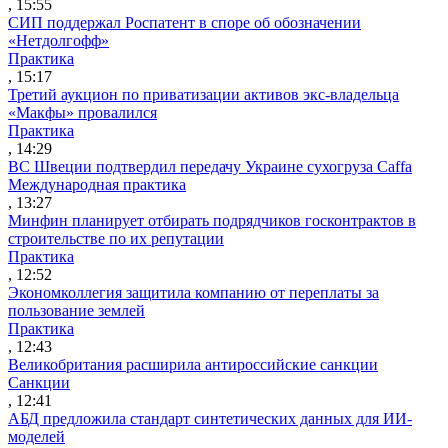
, 15:55
СИП поддержал Роспатент в споре об обозначении
«Нетдолгофф»
Практика
, 15:17
Третий аукцион по приватизации активов экс-владельца
«Макфы» провалился
Практика
, 14:29
ВС Швеции подтвердил передачу Украине сухогруза Caffa
Международная практика
, 13:27
Минфин планирует отбирать подрядчиков госконтрактов в
строительстве по их репутации
Практика
, 12:52
Экономколлегия защитила компанию от переплаты за
пользование землей
Практика
, 12:43
Великобритания расширила антироссийские санкции
Санкции
, 12:41
АБД предложила стандарт синтетических данных для ИИ-
моделей