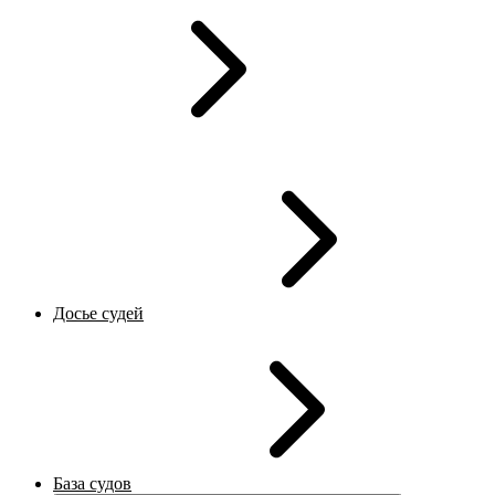
Досье судей
База судов