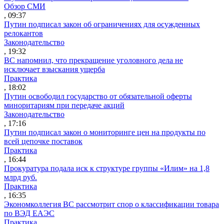
Обзор СМИ
, 09:37
Путин подписал закон об ограничениях для осужденных
релокантов
Законодательство
, 19:32
ВС напомнил, что прекращение уголовного дела не
исключает взыскания ущерба
Практика
, 18:02
Путин освободил государство от обязательной оферты
миноритариям при передаче акций
Законодательство
, 17:16
Путин подписал закон о мониторинге цен на продукты по
всей цепочке поставок
Практика
, 16:44
Прокуратура подала иск к структуре группы «Илим» на 1,8
млрд руб.
Практика
, 16:35
Экономколлегия ВС рассмотрит спор о классификации товара
по ВЭД ЕАЭС
Практика