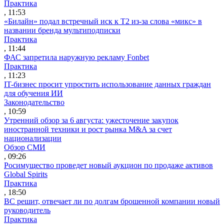
Практика
, 11:53
«Билайн» подал встречный иск к Т2 из-за слова «микс» в
названии бренда мультиподписки
Практика
, 11:44
ФАС запретила наружную рекламу Fonbet
Практика
, 11:23
IT-бизнес просит упростить использование данных граждан
для обучения ИИ
Законодательство
, 10:59
Утренний обзор за 6 августа: ужесточение закупок
иностранной техники и рост рынка M&A за счет
национализации
Обзор СМИ
, 09:26
Росимущество проведет новый аукцион по продаже активов
Global Spirits
Практика
, 18:50
ВС решит, отвечает ли по долгам брошенной компании новый
руководитель
Практика