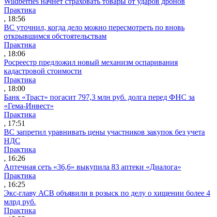
Wildberries начнет страховать товары от ударов дронов
Практика
, 18:56
ВС уточнил, когда дело можно пересмотреть по вновь
открывшимся обстоятельствам
Практика
, 18:06
Росреестр предложил новый механизм оспаривания
кадастровой стоимости
Практика
, 18:00
Банк «Траст» погасит 797,3 млн руб. долга перед ФНС за
«Гема-Инвест»
Практика
, 17:51
ВС запретил уравнивать цены участников закупок без учета
НДС
Практика
, 16:26
Аптечная сеть «36,6» выкупила 83 аптеки «Диалога»
Практика
, 16:25
Экс-главу АСВ объявили в розыск по делу о хищении более 4
млрд руб.
Практика