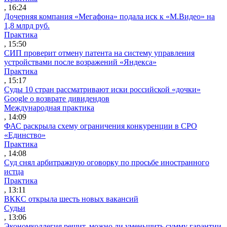
, 16:24
Дочерняя компания «Мегафона» подала иск к «М.Видео» на
1,8 млрд руб.
Практика
, 15:50
СИП проверит отмену патента на систему управления
устройствами после возражений «Яндекса»
Практика
, 15:17
Суды 10 стран рассматривают иски российской «дочки»
Google о возврате дивидендов
Международная практика
, 14:09
ФАС раскрыла схему ограничения конкуренции в СРО
«Единство»
Практика
, 14:08
Суд снял арбитражную оговорку по просьбе иностранного
истца
Практика
, 13:11
ВККС открыла шесть новых вакансий
Судьи
, 13:06
Экономколлегия решит, можно ли уменьшить сумму гарантии