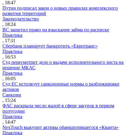
, 18:47
Путин подписал закон о новых правилах комплексного
развития территорий
Законодательство
, 18:24
ВС защитил право на взыскание займа по расписке
Практика
, 17:11
Сбербанк планирует банкротить «Евротранс»
Практика
, 16:53
Суд пересмотрит дело о выдаче исполнительного листа на
решение МКАС
Практика
, 16:05
Суд ЕС истолкует санкционные нормы о разблокировке
активов
Санкции
, 15:24
ФАС раскрыла число жалоб в сфере закупок в первом
полугодии
Практика
, 14:47
NexTouch выкупит активы обанкротившегося «Кванта»
Практика