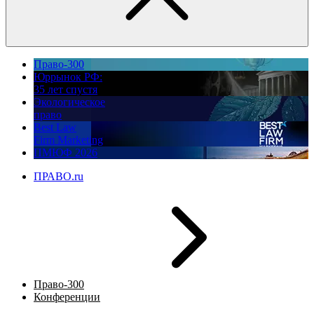
Право-300
Юррынок РФ:
35 лет спустя
Экологическое
право
Best Law
Firm Marketing
ПМЮФ 2026
ПРАВО.ru
Право-300
Конференции