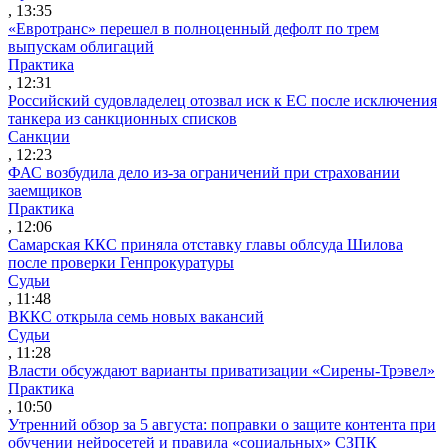
, 13:35
«Евротранс» перешел в полноценный дефолт по трем
выпускам облигаций
Практика
, 12:31
Российский судовладелец отозвал иск к ЕС после исключения
танкера из санкционных списков
Санкции
, 12:23
ФАС возбудила дело из-за ограничений при страховании
заемщиков
Практика
, 12:06
Самарская ККС приняла отставку главы облсуда Шилова
после проверки Генпрокуратуры
Судьи
, 11:48
ВККС открыла семь новых вакансий
Судьи
, 11:28
Власти обсуждают варианты приватизации «Сирены-Трэвел»
Практика
, 10:50
Утренний обзор за 5 августа: поправки о защите контента при
обучении нейросетей и правила «социальных» СЗПК