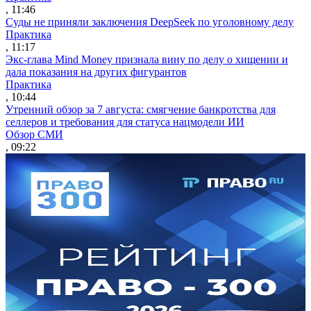
, 11:46
Суды не приняли заключения DeepSeek по уголовному делу
Практика
, 11:17
Экс-глава Mind Money признала вину по делу о хищении и
дала показания на других фигурантов
Практика
, 10:44
Утренний обзор за 7 августа: смягчение банкротства для
селлеров и требования для статуса нацмодели ИИ
Обзор СМИ
, 09:22