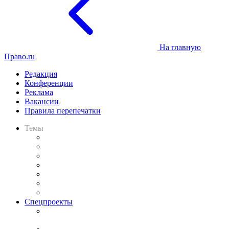
На главную
Право.ru
Редакция
Конференции
Реклама
Вакансии
Правила перепечатки
Темы
Практика
Законодательство
Процесс
Исследования
Рынок юридических услуг
Юридическое сообщество
Важнейшие правовые темы в прессе
Спецпроекты
Подкаст «В здравом уме
и твёрдой памяти»