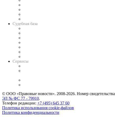
Legal Design
Банкротная панорама
Советы для литигаторов
Сговоры на торгах
Авто
Судебная база
Картотека арбитражных дел
Решения арбитражных судов
Календарь рассмотрения арбитражных дел
Досье судей
Информация о судах
RSS лента новостей
Вакансии для юристов
Сервисы
Справочно-правовая система
Casebook: мониторинг дел
и компаний
Caselook: поиск и анализ практики
CASE.ONE: управление юридической службой
© ООО «Правовые новости». 2008-2026.
Номер свидетельства
ЭЛ № ФС 77 - 79910
.
Телефон редакции:
+7 (495) 645 37 60
Политика использования cookie-файлов
Политика конфиденциальности