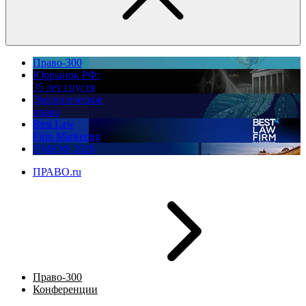
Право-300
Юррынок РФ:
35 лет спустя
Экологическое
право
Best Law
Firm Marketing
ПМЮФ 2026
ПРАВО.ru
Право-300
Конференции