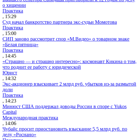
о хищении
Практика
, 15:29
Суд начал банкротство партнера экс-судьи Момотова
Практика
, 15:00
СИП заново рассмотрит спор «М.Видео» о товарном знаке
«Белая пятница»
Практика
, 14:45
«Страшно — и страшно интересно»: космонавт Кикина о том,
что роднит ее работу с юридической
Юрист
, 14:32
Экс-акционер взыскивает 2 млрд руб. убытков из-за размытой
доли
Практика
, 14:23
Минюст США поддержал доводы России в споре с Yukos
Capital
Международная практика
, 14:06
Чубайс просит приостановить взыскание 5,5 млрд руб. по
делу «Роснано»