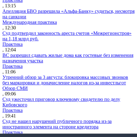
Практика
, 13:15
Апелляция БВО разрешила «Альфа-Банку» судиться, несмотря
на санкции
Международная практика
, 12:30
Суд подтвердил законность ареста счетов «Межрегионстроя»
на 1,18 млрд руб.
Практика
, 12:04
ВС разрешил сдавать жилые дома как гостевые без изменения
назначения участка
Практика
, 11:06
Утренний обзор за 3 августа: блокировка массовых звонков
без маркировки и доначисление налогов из-за инвестльгот
Обзор СМИ
, 09:06
Суд ужесточил приговор ключевому свидетелю по делу
Кибовского
Практика
, 19:41
Суд не нашел нарушений публичного порядка из-за
иностранного элемента на стороне кредитора
Практика