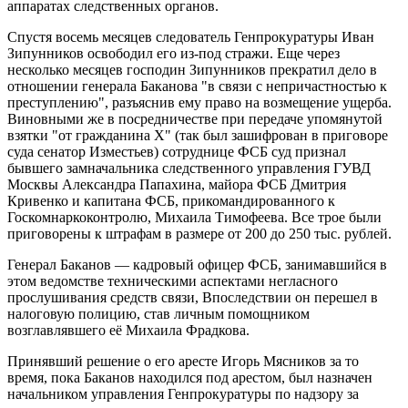
аппаратах следственных органов.
Спустя восемь месяцев следователь Генпрокуратуры Иван
Зипунников освободил его из-под стражи. Еще через
несколько месяцев господин Зипунников прекратил дело в
отношении генерала Баканова "в связи с непричастностью к
преступлению", разъяснив ему право на возмещение ущерба.
Виновными же в посредничестве при передаче упомянутой
взятки "от гражданина Х" (так был зашифрован в приговоре
суда сенатор Изместьев) сотруднице ФСБ суд признал
бывшего замначальника следственного управления ГУВД
Москвы Александра Папахина, майора ФСБ Дмитрия
Кривенко и капитана ФСБ, прикомандированного к
Госкомнаркоконтролю, Михаила Тимофеева. Все трое были
приговорены к штрафам в размере от 200 до 250 тыс. рублей.
Генерал Баканов — кадровый офицер ФСБ, занимавшийся в
этом ведомстве техническими аспектами негласного
прослушивания средств связи, Впоследствии он перешел в
налоговую полицию, став личным помощником
возглавлявшего её Михаила Фрадкова.
Принявший решение о его аресте Игорь Мясников за то
время, пока Баканов находился под арестом, был назначен
начальником управления Генпрокуратуры по надзору за