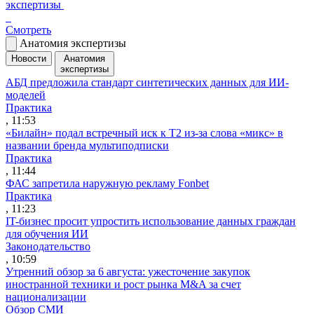
экспертизы
Смотреть
Анатомия экспертизы
Новости
Анатомия
экспертизы
АБД предложила стандарт синтетических данных для ИИ-
моделей
Практика
, 11:53
«Билайн» подал встречный иск к Т2 из-за слова «микс» в
названии бренда мультиподписки
Практика
, 11:44
ФАС запретила наружную рекламу Fonbet
Практика
, 11:23
IT-бизнес просит упростить использование данных граждан
для обучения ИИ
Законодательство
, 10:59
Утренний обзор за 6 августа: ужесточение закупок
иностранной техники и рост рынка M&A за счет
национализации
Обзор СМИ