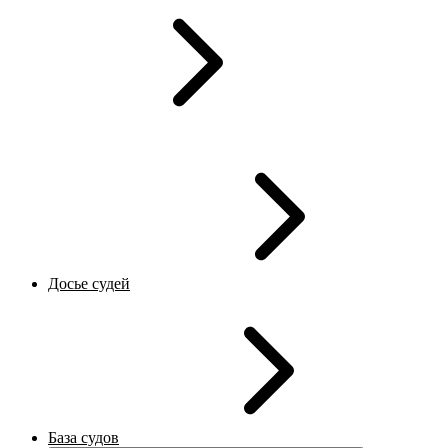
Досье судей
База судов