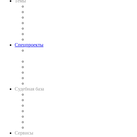
Темы
Практика
Законодательство
Процесс
Исследования
Рынок юридических услуг
Юридическое сообщество
Важнейшие правовые темы в прессе
Спецпроекты
Подкаст «В здравом уме
и твёрдой памяти»
Legal Design
Банкротная панорама
Советы для литигаторов
Сговоры на торгах
Авто
Судебная база
Картотека арбитражных дел
Решения арбитражных судов
Календарь рассмотрения арбитражных дел
Досье судей
Информация о судах
RSS лента новостей
Вакансии для юристов
Сервисы