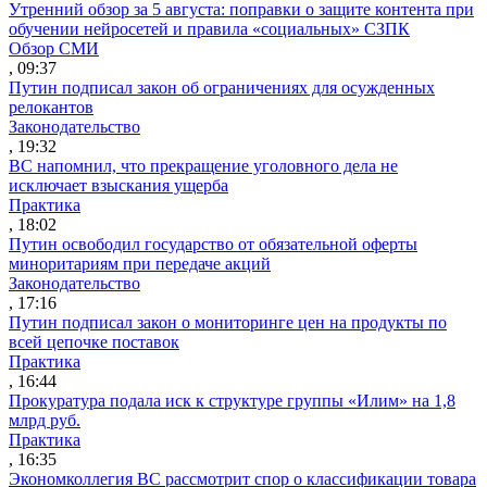
Утренний обзор за 5 августа: поправки о защите контента при
обучении нейросетей и правила «социальных» СЗПК
Обзор СМИ
, 09:37
Путин подписал закон об ограничениях для осужденных
релокантов
Законодательство
, 19:32
ВС напомнил, что прекращение уголовного дела не
исключает взыскания ущерба
Практика
, 18:02
Путин освободил государство от обязательной оферты
миноритариям при передаче акций
Законодательство
, 17:16
Путин подписал закон о мониторинге цен на продукты по
всей цепочке поставок
Практика
, 16:44
Прокуратура подала иск к структуре группы «Илим» на 1,8
млрд руб.
Практика
, 16:35
Экономколлегия ВС рассмотрит спор о классификации товара