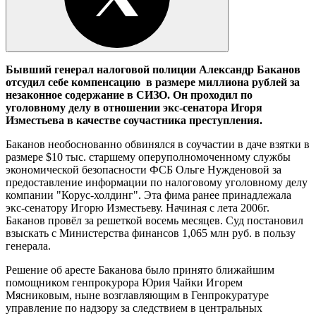
Бывший генерал налоговой полиции Александр Баканов
отсудил себе компенсацию в размере миллиона рублей за
незаконное содержание в СИЗО. Он проходил по
уголовному делу в отношении экс-сенатора Игоря
Изместьева в качестве соучастника преступления.
Баканов необоснованно обвинялся в соучастии в даче взятки в
размере $10 тыс. старшему оперуполномоченному службы
экономической безопасности ФСБ Ольге Нужденовой за
предоставление информации по налоговому уголовному делу
компании "Корус-холдинг". Эта фима ранее принадлежала
экс-сенатору Игорю Изместьеву. Начиная с лета 2006г.
Баканов провёл за решеткой восемь месяцев. Суд постановил
взыскать с Министерства финансов 1,065 млн руб. в пользу
генерала.
Решение об аресте Баканова было принято ближайшим
помощником генпрокурора Юрия Чайки Игорем
Мясниковым, ныне возглавляющим в Генпрокуратуре
управление по надзору за следствием в центральных