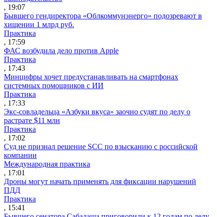
, 19:07
Бывшего гендиректора «Облкоммунэнерго» подозревают в
хищении 1 млрд руб.
Практика
, 17:59
ФАС возбудила дело против Apple
Практика
, 17:43
Минцифры хочет предустанавливать на смартфонах
системных помощников с ИИ
Практика
, 17:33
Экс-совладельца «Азбуки вкуса» заочно судят по делу о
растрате $11 млн
Практика
, 17:02
Суд не признал решение SCC по взысканию с российской
компании
Международная практика
, 17:01
Дроны могут начать применять для фиксации нарушений
ПДД
Практика
, 15:41
Бывшего сенатора Сабадаша приговорили к 12 годам по делу