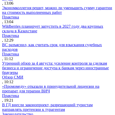
, 13:06
Экономколлегия решит, можно ли уменьшить сумму гарантии
на стоимость выполненных работ
Практика
, 13:04
Wildberries планирует запустить в 2027 году два крупных
склада в Казахстане
Практика
, 12:29
ВС разъяснил, как считать срок для взыскания судебных
расходов
Практика
, 11:12
Утренний обзор за 4 августа: усиление контроля за сделкам
бизнеса и ограничение доступа к банкам через иностранные
браузеры
Обзор СМИ
, 10:12
«Промомеду» отказали в принудительной лицензии на
препарат для терапии ВИЧ
Практика
, 19:21
В ГД внесли законопроект, разрешающий туристам
направлять претензии к турагентам
Законодательство