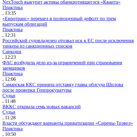
NexTouch выкупит активы обанкротившегося «Кванта»
Практика
, 13:35
«Евротранс» перешел в полноценный дефолт по трем
выпускам облигаций
Практика
, 12:31
Российский судовладелец отозвал иск к ЕС после исключения
танкера из санкционных списков
Санкции
, 12:23
ФАС возбудила дело из-за ограничений при страховании
заемщиков
Практика
, 12:06
Самарская ККС приняла отставку главы облсуда Шилова
после проверки Генпрокуратуры
Судьи
, 11:48
ВККС открыла семь новых вакансий
Судьи
, 11:28
Власти обсуждают варианты приватизации «Сирены-Трэвел»
Практика
, 10:50