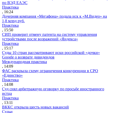
по ВЭД ЕАЭС
Практика
, 16:24
Дочерняя компания «Мегафона» подала иск к «М.Видео» на
1,8 млрд руб.
Практика
, 15:50
СИП проверит отмену патента на систему управления
устройствами после возражений «Яндекса»
Практика
, 15:17
Суды 10 стран рассматривают иски российской «дочки»
Google о возврате дивидендов
Международная практика
, 14:09
ФАС раскрыла схему ограничения конкуренции в СРО
«Единство»
Практика
, 14:08
Суд снял арбитражную оговорку по просьбе иностранного
истца
Практика
, 13:11
ВККС открыла шесть новых вакансий
Судьи