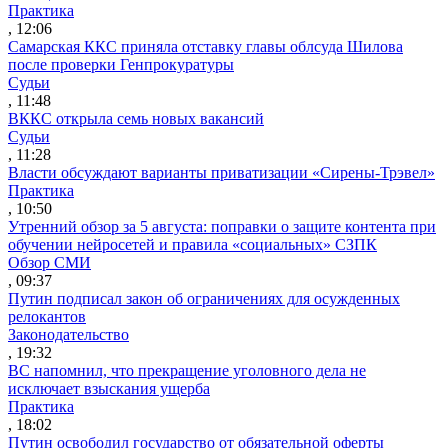
Практика
, 12:06
Самарская ККС приняла отставку главы облсуда Шилова
после проверки Генпрокуратуры
Судьи
, 11:48
ВККС открыла семь новых вакансий
Судьи
, 11:28
Власти обсуждают варианты приватизации «Сирены-Трэвел»
Практика
, 10:50
Утренний обзор за 5 августа: поправки о защите контента при
обучении нейросетей и правила «социальных» СЗПК
Обзор СМИ
, 09:37
Путин подписал закон об ограничениях для осужденных
релокантов
Законодательство
, 19:32
ВС напомнил, что прекращение уголовного дела не
исключает взыскания ущерба
Практика
, 18:02
Путин освободил государство от обязательной оферты