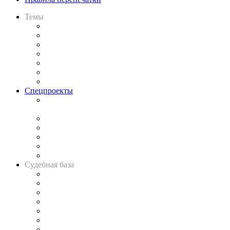
Темы
Практика
Законодательство
Процесс
Исследования
Рынок юридических услуг
Юридическое сообщество
Важнейшие правовые темы в прессе
Спецпроекты
Подкаст «В здравом уме
и твёрдой памяти»
Legal Design
Банкротная панорама
Советы для литигаторов
Сговоры на торгах
Авто
Судебная база
Картотека арбитражных дел
Решения арбитражных судов
Календарь рассмотрения арбитражных дел
Досье судей
Информация о судах
RSS лента новостей
Вакансии для юристов