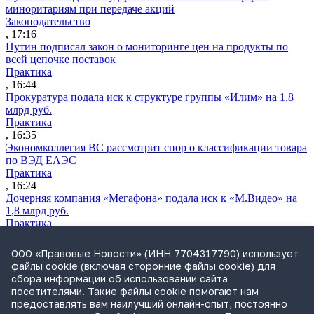
миноритариям при передаче акций
Законодательство
, 17:16
Путин подписал закон о мониторинге цен на продукты по
всей цепочке поставок
Практика
, 16:44
Прокуратура подала иск к структуре группы «Илим» на 1,8
млрд руб.
Практика
, 16:35
Экономколлегия ВС рассмотрит спор о классификации товара
по ВЭД ЕАЭС
Практика
, 16:24
Дочерняя компания «Мегафона» подала иск к «М.Видео» на
1,8 млрд руб.
Практика
, 15:50
СИП проверит отмену патента на систему управления
ООО «Правовые Новости» (ИНН 7704317790) использует
устройствами после возражений «Яндекса»
файлы cookie (включая сторонние файлы cookie) для
Практика
сбора информации об использовании сайта
, 15:17
посетителями. Такие файлы cookie помогают нам
Суды 10 стран рассматривают иски российской «дочки»
предоставлять вам наилучший онлайн-опыт, постоянно
Google о возврате дивидендов