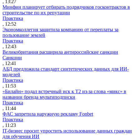
, 13:27
Минфин планирует отбирать подрядчиков госконтрактов в
строительстве по их репутации
Практика
, 12:52
Экономколлегия защитила компанию от переплаты за
пользование землей
Практика
, 12:43
Великобритания расширила антироссийские санкции
Санкции
, 12:41
АБД предложила стандарт синтетических данных для ИИ-
моделей
Практика
, 11:53
«Билайн» подал встречный иск к Т2 из-за слова «микс» в
названии бренда мультиподписки
Практика
, 11:44
ФАС запретила наружную рекламу Fonbet
Практика
, 11:23
IT-бизнес просит упростить использование данных граждан
для обучения ИИ