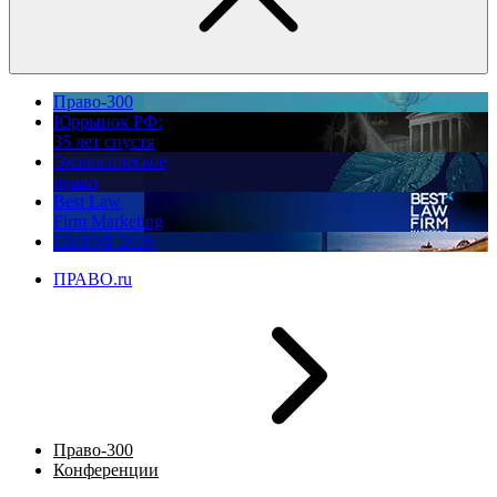
Право-300
Юррынок РФ:
35 лет спустя
Экологическое
право
Best Law
Firm Marketing
ПМЮФ 2026
ПРАВО.ru
Право-300
Конференции