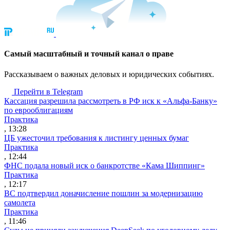
Cамый масштабный и точный канал о праве
Рассказываем о важных деловых и юридических событиях.
Перейти в Telegram
Кассация разрешила рассмотреть в РФ иск к «Альфа-Банку»
по еврооблигациям
Практика
, 13:28
ЦБ ужесточил требования к листингу ценных бумаг
Практика
, 12:44
ФНС подала новый иск о банкротстве «Кама Шиппинг»
Практика
, 12:17
ВС подтвердил доначисление пошлин за модернизацию
самолета
Практика
, 11:46