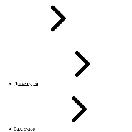
Досье судей
База судов