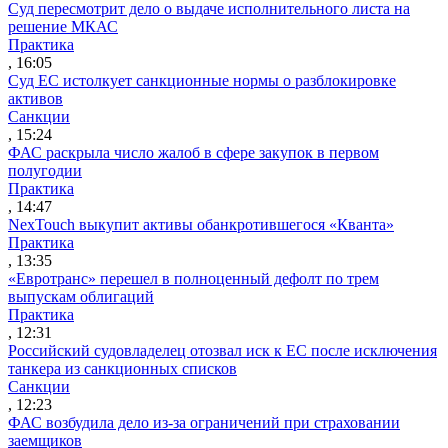
Суд пересмотрит дело о выдаче исполнительного листа на
решение МКАС
Практика
, 16:05
Суд ЕС истолкует санкционные нормы о разблокировке
активов
Санкции
, 15:24
ФАС раскрыла число жалоб в сфере закупок в первом
полугодии
Практика
, 14:47
NexTouch выкупит активы обанкротившегося «Кванта»
Практика
, 13:35
«Евротранс» перешел в полноценный дефолт по трем
выпускам облигаций
Практика
, 12:31
Российский судовладелец отозвал иск к ЕС после исключения
танкера из санкционных списков
Санкции
, 12:23
ФАС возбудила дело из-за ограничений при страховании
заемщиков