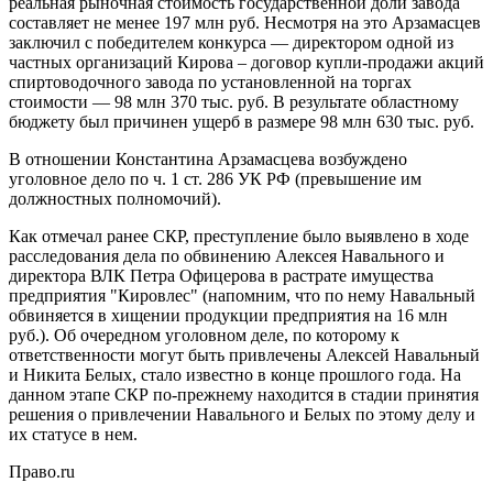
реальная рыночная стоимость государственной доли завода
составляет не менее 197 млн руб. Несмотря на это Арзамасцев
заключил с победителем конкурса — директором одной из
частных организаций Кирова – договор купли-продажи акций
спиртоводочного завода по установленной на торгах
стоимости — 98 млн 370 тыс. руб. В результате областному
бюджету был причинен ущерб в размере 98 млн 630 тыс. руб.
В отношении Константина Арзамасцева возбуждено
уголовное дело по ч. 1 ст. 286 УК РФ (превышение им
должностных полномочий).
Как отмечал ранее СКР, преступление было выявлено в ходе
расследования дела по обвинению Алексея Навального и
директора ВЛК Петра Офицерова в растрате имущества
предприятия "Кировлес" (напомним, что по нему Навальный
обвиняется в хищении продукции предприятия на 16 млн
руб.). Об очередном уголовном деле, по которому к
ответственности могут быть привлечены Алексей Навальный
и Никита Белых, стало известно в конце прошлого года. На
данном этапе СКР по-прежнему находится в стадии принятия
решения о привлечении Навального и Белых по этому делу и
их статусе в нем.
Право.ru