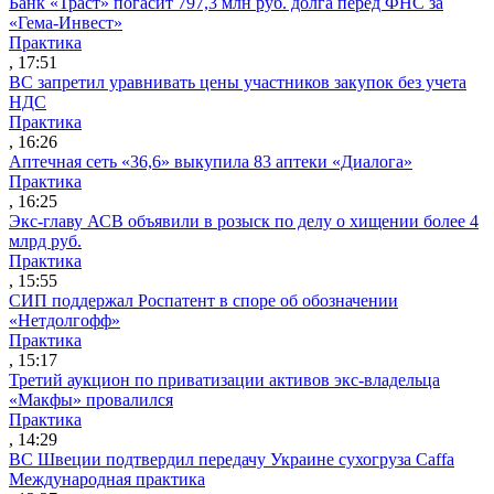
Банк «Траст» погасит 797,3 млн руб. долга перед ФНС за
«Гема-Инвест»
Практика
, 17:51
ВС запретил уравнивать цены участников закупок без учета
НДС
Практика
, 16:26
Аптечная сеть «36,6» выкупила 83 аптеки «Диалога»
Практика
, 16:25
Экс-главу АСВ объявили в розыск по делу о хищении более 4
млрд руб.
Практика
, 15:55
СИП поддержал Роспатент в споре об обозначении
«Нетдолгофф»
Практика
, 15:17
Третий аукцион по приватизации активов экс-владельца
«Макфы» провалился
Практика
, 14:29
ВС Швеции подтвердил передачу Украине сухогруза Caffa
Международная практика