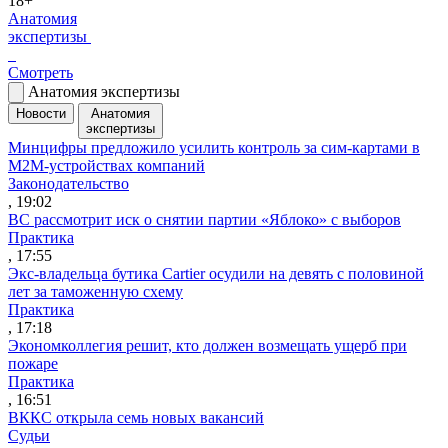
18+
Анатомия
экспертизы
Смотреть
Анатомия экспертизы
Новости
Анатомия
экспертизы
Минцифры предложило усилить контроль за сим-картами в
M2M-устройствах компаний
Законодательство
, 19:02
ВС рассмотрит иск о снятии партии «Яблоко» с выборов
Практика
, 17:55
Экс-владельца бутика Cartier осудили на девять с половиной
лет за таможенную схему
Практика
, 17:18
Экономколлегия решит, кто должен возмещать ущерб при
пожаре
Практика
, 16:51
ВККС открыла семь новых вакансий
Судьи