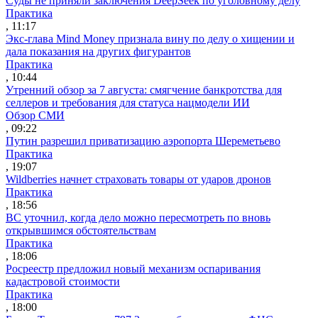
Суды не приняли заключения DeepSeek по уголовному делу
Практика
, 11:17
Экс-глава Mind Money признала вину по делу о хищении и
дала показания на других фигурантов
Практика
, 10:44
Утренний обзор за 7 августа: смягчение банкротства для
селлеров и требования для статуса нацмодели ИИ
Обзор СМИ
, 09:22
Путин разрешил приватизацию аэропорта Шереметьево
Практика
, 19:07
Wildberries начнет страховать товары от ударов дронов
Практика
, 18:56
ВС уточнил, когда дело можно пересмотреть по вновь
открывшимся обстоятельствам
Практика
, 18:06
Росреестр предложил новый механизм оспаривания
кадастровой стоимости
Практика
, 18:00