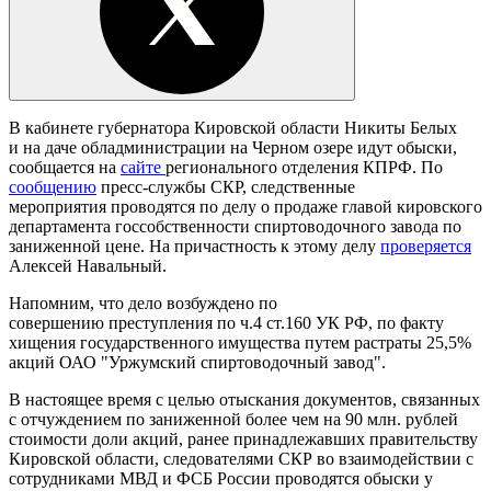
В кабинете губернатора Кировской области Никиты Белых
и на даче обладминистрации на Черном озере идут обыски,
сообщается на
сайте
регионального отделения КПРФ. По
сообщению
пресс-службы СКР, следственные
мероприятия проводятся по делу о продаже главой кировского
департамента госсобственности спиртоводочного завода по
заниженной цене. На причастность к этому делу
проверяется
Алексей Навальный.
Напомним, что дело возбуждено по
совершению преступления по ч.4 ст.160 УК РФ, по факту
хищения государственного имущества путем растраты 25,5%
акций ОАО "Уржумский спиртоводочный завод".
В настоящее время с целью отыскания документов, связанных
с отчуждением по заниженной более чем на 90 млн. рублей
стоимости доли акций, ранее принадлежавших правительству
Кировской области, следователями СКР во взаимодействии с
сотрудниками МВД и ФСБ России проводятся обыски у