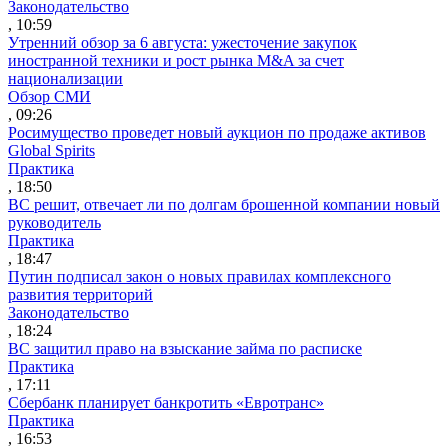
Законодательство
, 10:59
Утренний обзор за 6 августа: ужесточение закупок
иностранной техники и рост рынка M&A за счет
национализации
Обзор СМИ
, 09:26
Росимущество проведет новый аукцион по продаже активов
Global Spirits
Практика
, 18:50
ВС решит, отвечает ли по долгам брошенной компании новый
руководитель
Практика
, 18:47
Путин подписал закон о новых правилах комплексного
развития территорий
Законодательство
, 18:24
ВС защитил право на взыскание займа по расписке
Практика
, 17:11
Сбербанк планирует банкротить «Евротранс»
Практика
, 16:53