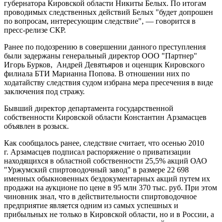
губернатора Кировской области Никиты Белых. По итогам
проводимых следственных действий Белых "будет допрошен
по вопросам, интересующим следствие", — говорится в
пресс-релизе СКР.
Ранее по подозрению в совершении данного преступления
были задержаны генеральный директор ООО "Партнер"
Игорь Бурков, Андрей Девятьяров и оценщик Кировского
филиала БТИ Марианна Попова. В отношении них по
ходатайству следствия судом избрана мера пресечения в виде
заключения под стражу.
Бывший директор департамента государственной
собственности Кировской области Константин Арзамасцев
объявлен в розыск.
Как сообщалось ранее, следствие считает, что осенью 2010
г. Арзамасцев подписал распоряжение о приватизации
находящихся в областной собственности 25,5% акций ОАО
"Уржумский спиртоводочный завод" в размере 22 698
именных обыкновенных бездокументарных акций путем их
продажи на аукционе по цене в 95 млн 370 тыс. руб. При этом
чиновник знал, что в действительности спиртоводочное
предприятие является одним из самых успешных и
прибыльных не только в Кировской области, но и в России, а