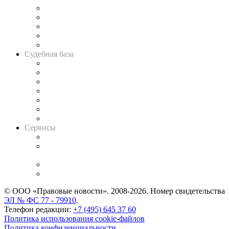
Legal Design
Банкротная панорама
Советы для литигаторов
Сговоры на торгах
Авто
Судебная база
Картотека арбитражных дел
Решения арбитражных судов
Календарь рассмотрения арбитражных дел
Досье судей
Информация о судах
RSS лента новостей
Вакансии для юристов
Сервисы
Справочно-правовая система
Casebook: мониторинг дел
и компаний
Caselook: поиск и анализ практики
CASE.ONE: управление юридической службой
© ООО «Правовые новости». 2008-2026.
Номер свидетельства
ЭЛ № ФС 77 - 79910
.
Телефон редакции:
+7 (495) 645 37 60
Политика использования cookie-файлов
Политика конфиденциальности