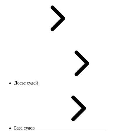
Досье судей
База судов