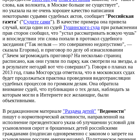
слова, как волокита, в Москве больше не существует",
но указала на не очень хорошее качество написания
некоторыми судьями судебных актов, сообщает "
Российская
газета
" ("
Судите сами
"). В качестве примера она привела
случай, когда один из судей
Тушинского суда
при разъяснении
прав сторон сообщил, что "устал рассматривать всякую чушь"
и впоследствии эти слова попали в протокол судебного
заседания ("Так нельзя — это совершенно недопустимо", —
сказала Егорова), и приговор по делу об изнасиловании
("Зачем загромождать приговор? На несколько страниц
расписано, как они гуляли по парку, как смотрели на звезды, а
в результате негодяй вот что совершил"). Говоря о планах на
2013 год, глава Мосгорсуда отметила, что в московских судах
будет продолжаться практика проведения видеотрансляции
судебных процессов по громким делам. Она обратила
внимание судей, что публикации о тех делах, наблюдать за
которым могли в Интернете все желающие, были
объективными.
В редакционном материале
"Раздача детей"
"
Ведомости
"
пишут о нормотворческой активности, направленной на
исполнение президентского указа об улучшении условий для
усыновления сирот и брошенных детей российскими
гражданами (подписан одновременно с законом о запрете на
усыновление россиян американцами). Политическое решение