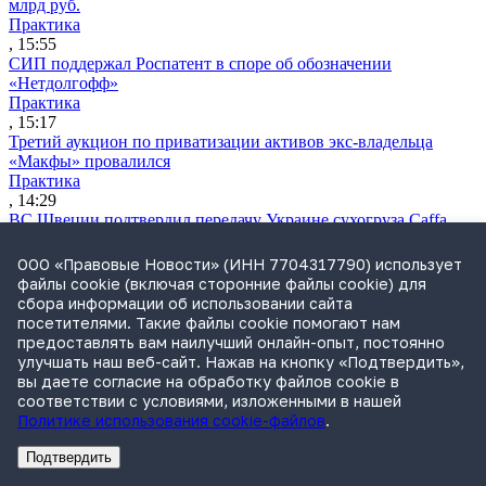
млрд руб.
Практика
, 15:55
СИП поддержал Роспатент в споре об обозначении
«Нетдолгофф»
Практика
, 15:17
Третий аукцион по приватизации активов экс-владельца
«Макфы» провалился
Практика
, 14:29
ВС Швеции подтвердил передачу Украине сухогруза Caffa
Международная практика
, 13:27
ООО «Правовые Новости» (ИНН 7704317790) использует
Минфин планирует отбирать подрядчиков госконтрактов в
файлы cookie (включая сторонние файлы cookie) для
строительстве по их репутации
сбора информации об использовании сайта
Практика
посетителями. Такие файлы cookie помогают нам
, 12:52
предоставлять вам наилучший онлайн-опыт, постоянно
Экономколлегия защитила компанию от переплаты за
улучшать наш веб-сайт. Нажав на кнопку «Подтвердить»,
пользование землей
вы даете согласие на обработку файлов cookie в
Практика
соответствии с условиями, изложенными в нашей
, 12:43
Политике использования cookie-файлов
.
Великобритания расширила антироссийские санкции
Санкции
Подтвердить
, 12:41
Реклама
Адвокатское бюро Санкт-Петербурга «Вертикаль» ИНН 7841290773
Реклама
ООО "Право.ру" ИНН: 7704835288