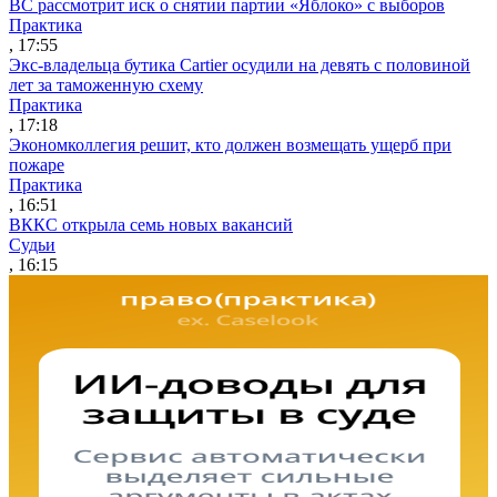
ВС рассмотрит иск о снятии партии «Яблоко» с выборов
Практика
, 17:55
Экс-владельца бутика Cartier осудили на девять с половиной
лет за таможенную схему
Практика
, 17:18
Экономколлегия решит, кто должен возмещать ущерб при
пожаре
Практика
, 16:51
ВККС открыла семь новых вакансий
Судьи
, 16:15