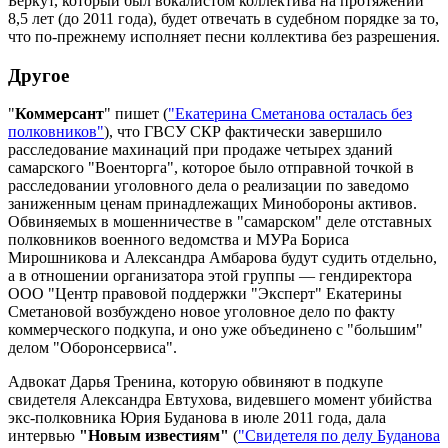
Беркут, который был вокалистом коллектива на протяжении
8,5 лет (до 2011 года), будет отвечать в судебном порядке за то,
что по-прежнему исполняет песни коллектива без разрешения.
Другое
"
Коммерсант
" пишет (
"
Екатерина Сметанова осталась без
полковников"
), что ГВСУ СКР фактически завершило
расследование махинаций при продаже четырех зданий
самарского "Военторга", которое было отправной точкой в
расследовании уголовного дела о реализации по заведомо
заниженным ценам принадлежащих Минобороны активов.
Обвиняемых в мошенничестве в "самарском" деле отставных
полковников военного ведомства и МУРа Бориса
Мирошникова и Александра Амбарова будут судить отдельно,
а в отношении организатора этой группы — гендиректора
ООО "Центр правовой поддержки "Эксперт" Екатерины
Сметановой возбуждено новое уголовное дело по факту
коммерческого подкупа, и оно уже объединено с "большим"
делом "Оборонсервиса".
Адвокат Дарья Тренина, которую обвиняют в подкупе
свидетеля Александра Евтухова, видевшего момент убийства
экс-полковника Юрия Буданова в июле 2011 года, дала
интервью
"Новым известиям"
(
"Свидетеля по делу Буданова