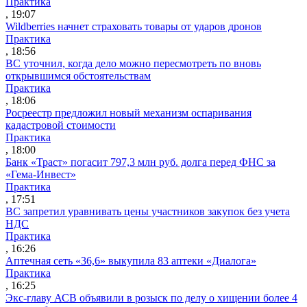
Практика
, 19:07
Wildberries начнет страховать товары от ударов дронов
Практика
, 18:56
ВС уточнил, когда дело можно пересмотреть по вновь
открывшимся обстоятельствам
Практика
, 18:06
Росреестр предложил новый механизм оспаривания
кадастровой стоимости
Практика
, 18:00
Банк «Траст» погасит 797,3 млн руб. долга перед ФНС за
«Гема-Инвест»
Практика
, 17:51
ВС запретил уравнивать цены участников закупок без учета
НДС
Практика
, 16:26
Аптечная сеть «36,6» выкупила 83 аптеки «Диалога»
Практика
, 16:25
Экс-главу АСВ объявили в розыск по делу о хищении более 4