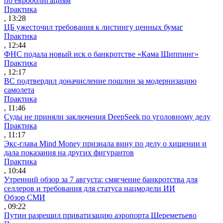
по еврооблигациям
Практика
, 13:28
ЦБ ужесточил требования к листингу ценных бумаг
Практика
, 12:44
ФНС подала новый иск о банкротстве «Кама Шиппинг»
Практика
, 12:17
ВС подтвердил доначисление пошлин за модернизацию
самолета
Практика
, 11:46
Суды не приняли заключения DeepSeek по уголовному делу
Практика
, 11:17
Экс-глава Mind Money признала вину по делу о хищении и
дала показания на других фигурантов
Практика
, 10:44
Утренний обзор за 7 августа: смягчение банкротства для
селлеров и требования для статуса нацмодели ИИ
Обзор СМИ
, 09:22
Путин разрешил приватизацию аэропорта Шереметьево