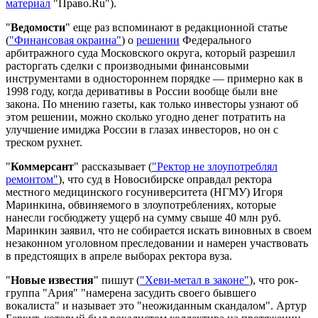
материал
"Право.Ru").
"
Ведомости
" еще раз вспоминают в редакционной статье
(
"Финансовая окраина"
) о
решении
Федерального
арбитражного суда Московского округа, который разрешил
расторгать сделки с производными финансовыми
инструментами в одностороннем порядке — примерно как в
1998 году, когда деривативы в России вообще были вне
закона. По мнению газеты, как только инвесторы узнают об
этом решении, можно сколько угодно денег потратить на
улучшение имиджа России в глазах инвесторов, но он с
треском рухнет.
"
Коммерсант
" рассказывает (
"Ректор не злоупотреблял
ремонтом"
), что суд в Новосибирске оправдал ректора
местного медицинского госуниверситета (НГМУ) Игоря
Маринкина, обвиняемого в злоупотреблениях, которые
нанесли госбюджету ущерб на сумму свыше 40 млн руб.
Маринкин заявил, что не собирается искать виновных в своем
незаконном уголовном преследовании и намерен участвовать
в предстоящих в апреле выборах ректора вуза.
"
Новые известия
" пишут (
"Хеви-метал в законе"
), что рок-
группа "Ария" "намерена засудить своего бывшего
вокалиста" и называет это "неожиданным скандалом". Артур