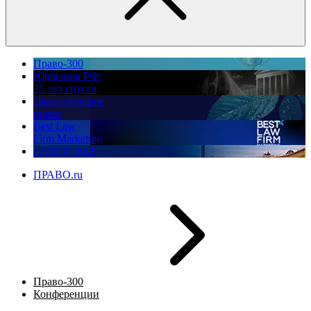
Право-300
Юррынок РФ:
35 лет спустя
Экологическое
право
Best Law
Firm Marketing
ПМЮФ 2026
ПРАВО.ru
Право-300
Конференции