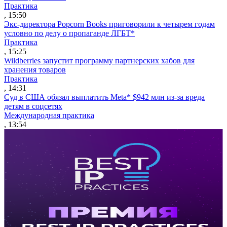
Практика
, 15:50
Экс-директора Popcorn Books приговорили к четырем годам
условно по делу о пропаганде ЛГБТ*
Практика
, 15:25
Wildberries запустит программу партнерских хабов для
хранения товаров
Практика
, 14:31
Суд в США обязал выплатить Meta* $942 млн из-за вреда
детям в соцсетях
Международная практика
, 13:54