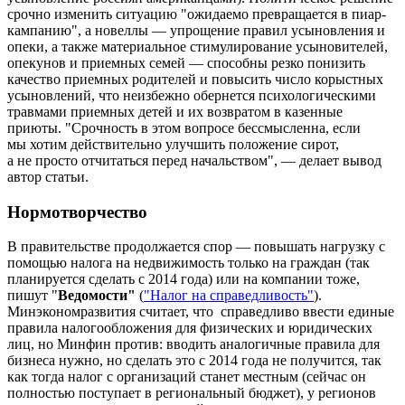
срочно изменить ситуацию "ожидаемо превращается в пиар-
кампанию", а новеллы — упрощение правил усыновления и
опеки, а также материальное стимулирование усыновителей,
опекунов и приемных семей — способны резко понизить
качество приемных родителей и повысить число корыстных
усыновлений, что неизбежно обернется психологическими
травмами приемных детей и их возвратом в казенные
приюты. "Срочность в этом вопросе бессмысленна, если
мы хотим действительно улучшить положение сирот,
а не просто отчитаться перед начальством", — делает вывод
автор статьи.
Нормотворчество
В правительстве продолжается спор — повышать нагрузку с
помощью налога на недвижимость только на граждан (так
планируется сделать с 2014 года) или на компании тоже,
пишут "
Ведомости"
(
"Налог на справедливость"
).
Минэкономразвития считает, что справедливо ввести единые
правила налогообложения для физических и юридических
лиц, но Минфин против: вводить аналогичные правила для
бизнеса нужно, но сделать это с 2014 года не получится, так
как тогда налог с организаций станет местным (сейчас он
полностью поступает в региональный бюджет), у регионов