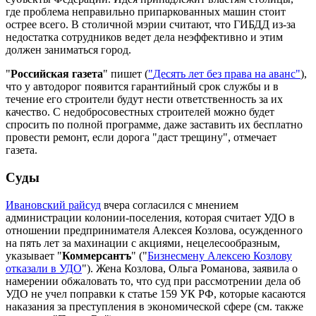
где проблема неправильно припаркованных машин стоит
острее всего. В столичной мэрии считают, что ГИБДД из-за
недостатка сотрудников ведет дела неэффективно и этим
должен заниматься город.
"
Российская газета
" пишет (
"
Десять лет без права на аванс"
),
что у автодорог появится гарантийный срок службы и в
течение его строители будут нести ответственность за их
качество. С недобросовестных строителей можно будет
спросить по полной программе, даже заставить их бесплатно
провести ремонт, если дорога "даст трещину", отмечает
газета.
Суды
Ивановский райсуд
вчера согласился с мнением
администрации колонии-поселения, которая считает УДО в
отношении предпринимателя Алексея Козлова, осужденного
на пять лет за махинации с акциями, нецелесообразным,
указывает "
Коммерсантъ
" ("
Бизнесмену Алексею Козлову
отказали в УДО
"). Жена Козлова, Ольга Романова, заявила о
намерении обжаловать то, что суд при рассмотрении дела об
УДО не учел поправки к статье 159 УК РФ, которые касаются
наказания за преступления в экономической сфере (см. также