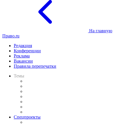
На главную
Право.ru
Редакция
Конференции
Реклама
Вакансии
Правила перепечатки
Темы
Практика
Законодательство
Процесс
Исследования
Рынок юридических услуг
Юридическое сообщество
Важнейшие правовые темы в прессе
Спецпроекты
Подкаст «В здравом уме
и твёрдой памяти»