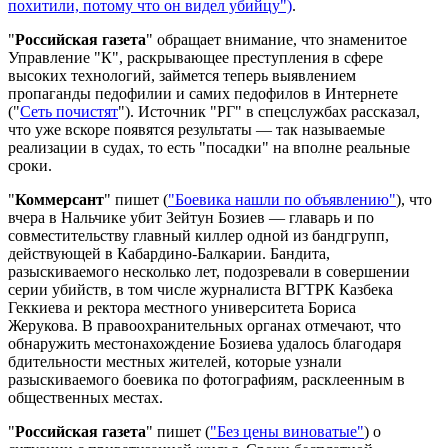
похитили, потому что он видел убийцу")
.
"
Российская газета
" обращает внимание, что знаменитое
Управление "К", раскрывающее преступления в сфере
высоких технологий, займется теперь выявлением
пропаганды педофилии и самих педофилов в Интернете
("
Сеть почистят
"). Источник "РГ" в спецслужбах рассказал,
что уже вскоре появятся результаты — так называемые
реализации в судах, то есть "посадки" на вполне реальные
сроки.
"
Коммерсант
" пишет (
"Боевика нашли по объявлению"
), что
вчера в Нальчике убит Зейтун Бозиев — главарь и по
совместительству главный киллер одной из бандгрупп,
действующей в Кабардино-Балкарии. Бандита,
разыскиваемого несколько лет, подозревали в совершении
серии убийств, в том числе журналиста ВГТРК Казбека
Геккиева и ректора местного университета Бориса
Жерукова. В правоохранительных органах отмечают, что
обнаружить местонахождение Бозиева удалось благодаря
бдительности местных жителей, которые узнали
разыскиваемого боевика по фотографиям, расклеенным в
общественных местах.
"
Российская газета
" пишет (
"Без цены виноватые"
) о