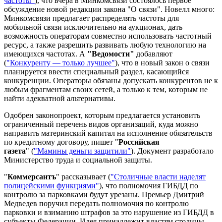
частоты"
), что вчера в Минкомсвязи состоялось первое
обсуждение новой редакции закона "О связи". Новелл много:
Минкомсвязи предлагает распределять частоты для
мобильной связи исключительно на аукционах, дать
возможность операторам совместно использовать частотный
ресурс, а также разрешить развивать любую технологию на
имеющихся частотах. А
"Ведомости"
добавляют
(
"Конкуренту — только лучшее"
), что в новый закон о связи
планируется ввести специальный раздел, касающийся
конкуренции. Операторы обязаны допускать конкурентов не к
любым фрагментам своих сетей, а только к тем, которым не
найти адекватной альтернативы.
Одобрен законопроект, которым предлагается установить
ограниченный перечень видов организаций, куда можно
направить материнский капитал на исполнение обязательств
по кредитному договору, пишет "
Российская
газета
" (
"Мамины деньги защитили"
). Документ разработало
Министерство труда и социальной защиты.
"
Коммерсантъ
" рассказывает (
"Столичные власти наделят
полицейскими функциями"
), что полномочия ГИБДД по
контролю за парковками будут урезаны. Премьер Дмитрий
Медведев поручил передать полномочия по контролю
парковки и взиманию штрафов за это нарушение из ГИБДД в
субъекты Федерации. Идея принадлежит властям столицы,