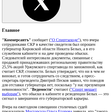
Главное
"Коммерсантъ"
сообщает (
"О Спиртзаходе"
), что вчера
сотрудниками СКР в качестве свидетеля был опрошен
губернатор Кировской области Никита Белых, а в его
служебном кабинете и на даче проведены обыски.
Следователей интересовали документы, связанные с
продажей принадлежавших региональному правительству
25,5% акций Уржумского спиртзавода по заниженной, как
считает СКР, стоимости. Белых утверждает, что ни в чем не
виноват, и готов сотрудничать со следствием, а пресс-
секретарь президента Дмитрий Песков заявил, что поводов
для отставки губернатора нет, поскольку "у нас презумпция
невиновности". "
Ведомости
" считают (
"Спирт мешает
выборам"
), что обыски в кабинете и резиденции Белых — это
сигнал о завершении его губернаторской карьеры.
Вчера на ежегодном совещании столичных судей
председатель
Мосгорсуда
Ольга Егорова
заявила, что "такого