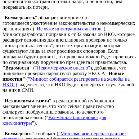
останется только транспортный налог, и непонятно, чем
покрывать их потери.
"
Коммерсантъ
" обращает внимание на
готовящееся ужесточение законодательства о некоммерческих
организациях ("
Не хуже иностранных агентов
").
Минюст разработал поправки к ст.32 закона об НКО, которые
расширят основания для внеплановых проверок не только
"иностранных агентов", но и тех организаций, которые
существуют лишь за счет российских спонсоров. Если
поправки будут приняты, то проверки можно будет проводить
по специальному поручению президента и правительства.
"Ведомости"
(
"Некоммерческое опасно"
), добавляют, что
подобные проверки парализуют работу НКО. А "
Новые
известия"
("Минюст собирается реагировать на жалобы на
НКО")
выделяет то, что НКО будут проверять в случае жалоб
на них в СМИ.
"
Независимая газета
" в редакционной публикации
высказывает мнение, что хотя сейчас правительство
фильтрует необдуманные законы, но делает это
непоследовательно ("
Временная блокировка для
конъюнктуры
").
"
Коммерсант
" сообщает (
"Минкомсвязи перенастраивает