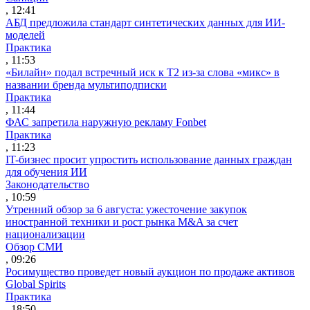
, 12:41
АБД предложила стандарт синтетических данных для ИИ-
моделей
Практика
, 11:53
«Билайн» подал встречный иск к Т2 из-за слова «микс» в
названии бренда мультиподписки
Практика
, 11:44
ФАС запретила наружную рекламу Fonbet
Практика
, 11:23
IT-бизнес просит упростить использование данных граждан
для обучения ИИ
Законодательство
, 10:59
Утренний обзор за 6 августа: ужесточение закупок
иностранной техники и рост рынка M&A за счет
национализации
Обзор СМИ
, 09:26
Росимущество проведет новый аукцион по продаже активов
Global Spirits
Практика
, 18:50