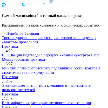
Cамый масштабный и точный канал о праве
Рассказываем о важных деловых и юридических событиях.
Перейти в Telegram
Третий аукцион по приватизации активов экс-владельца
«Макфы» провалился
Практика
, 14:29
ВС Швеции подтвердил передачу Украине сухогруза Caffa
Международная практика
, 13:27
Минфин планирует отбирать подрядчиков госконтрактов в
строительстве по их репутации
Практика
, 12:52
Экономколлегия защитила компанию от переплаты за
пользование землей
Практика
, 12:43
Великобритания расширила антироссийские санкции
Санкции