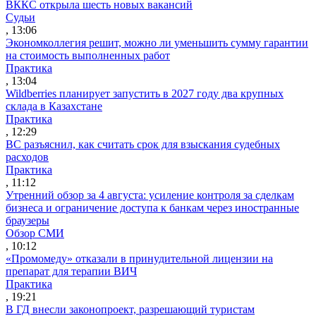
ВККС открыла шесть новых вакансий
Судьи
, 13:06
Экономколлегия решит, можно ли уменьшить сумму гарантии
на стоимость выполненных работ
Практика
, 13:04
Wildberries планирует запустить в 2027 году два крупных
склада в Казахстане
Практика
, 12:29
ВС разъяснил, как считать срок для взыскания судебных
расходов
Практика
, 11:12
Утренний обзор за 4 августа: усиление контроля за сделкам
бизнеса и ограничение доступа к банкам через иностранные
браузеры
Обзор СМИ
, 10:12
«Промомеду» отказали в принудительной лицензии на
препарат для терапии ВИЧ
Практика
, 19:21
В ГД внесли законопроект, разрешающий туристам