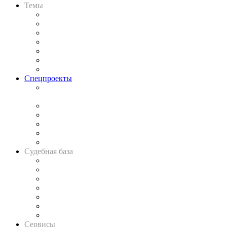
Темы
Практика
Законодательство
Процесс
Исследования
Рынок юридических услуг
Юридическое сообщество
Важнейшие правовые темы в прессе
Спецпроекты
Подкаст «В здравом уме
и твёрдой памяти»
Legal Design
Банкротная панорама
Советы для литигаторов
Сговоры на торгах
Авто
Судебная база
Картотека арбитражных дел
Решения арбитражных судов
Календарь рассмотрения арбитражных дел
Досье судей
Информация о судах
RSS лента новостей
Вакансии для юристов
Сервисы