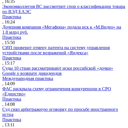
, 16:35
Экономколлегия ВС рассмотрит спор о классификации товара
по ВЭД ЕАЭС
Практика
, 16:24
Дочерняя компания «Мегафона» подала иск к «М.Видео» на
1,8 млрд руб.
Практика
, 15:50
СИП проверит отмену патента на систему управления
устройствами после возражений «Яндекса»
Практика
, 15:17
Суды 10 стран рассматривают иски российской «дочки»
Google о возврате дивидендов
Международная практика
, 14:09
ФАС раскрыла схему ограничения конкуренции в СРО
«Единство»
Практика
, 14:08
Суд снял арбитражную оговорку по просьбе иностранного
истца
Практика
, 13:11