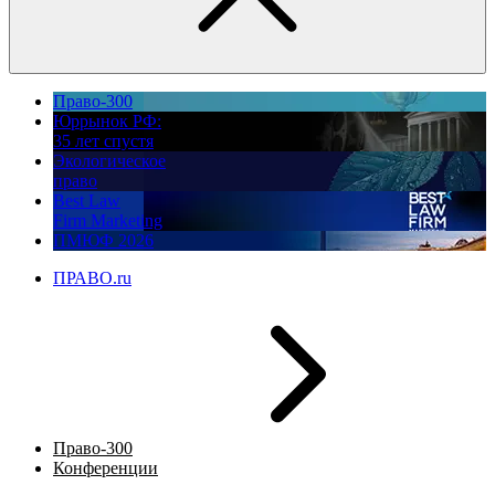
Право-300
Юррынок РФ:
35 лет спустя
Экологическое
право
Best Law
Firm Marketing
ПМЮФ 2026
ПРАВО.ru
Право-300
Конференции