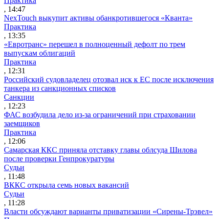
Практика
, 14:47
NexTouch выкупит активы обанкротившегося «Кванта»
Практика
, 13:35
«Евротранс» перешел в полноценный дефолт по трем
выпускам облигаций
Практика
, 12:31
Российский судовладелец отозвал иск к ЕС после исключения
танкера из санкционных списков
Санкции
, 12:23
ФАС возбудила дело из-за ограничений при страховании
заемщиков
Практика
, 12:06
Самарская ККС приняла отставку главы облсуда Шилова
после проверки Генпрокуратуры
Судьи
, 11:48
ВККС открыла семь новых вакансий
Судьи
, 11:28
Власти обсуждают варианты приватизации «Сирены-Трэвел»