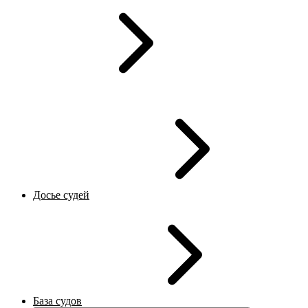
Досье судей
База судов