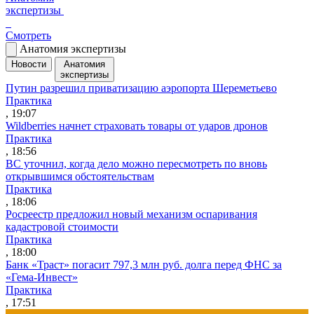
экспертизы
Смотреть
Анатомия экспертизы
Новости
Анатомия
экспертизы
Путин разрешил приватизацию аэропорта Шереметьево
Практика
, 19:07
Wildberries начнет страховать товары от ударов дронов
Практика
, 18:56
ВС уточнил, когда дело можно пересмотреть по вновь
открывшимся обстоятельствам
Практика
, 18:06
Росреестр предложил новый механизм оспаривания
кадастровой стоимости
Практика
, 18:00
Банк «Траст» погасит 797,3 млн руб. долга перед ФНС за
«Гема-Инвест»
Практика
, 17:51