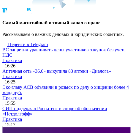
Cамый масштабный и точный канал о праве
Рассказываем о важных деловых и юридических событиях.
Перейти в Telegram
ВС запретил уравнивать цены участников закупок без учета
НДС
Практика
, 16:26
Аптечная сеть «36,6» выкупила 83 аптеки «Диалога»
Практика
, 16:25
Экс-главу АСВ объявили в розыск по делу о хищении более 4
млрд руб.
Практика
, 15:55
СИП поддержал Роспатент в споре об обозначении
«Нетдолгофф»
Практика
, 15:17