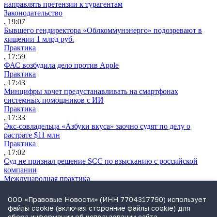
направлять претензии к турагентам
Законодательство
, 19:07
Бывшего гендиректора «Облкоммунэнерго» подозревают в
хищении 1 млрд руб.
Практика
, 17:59
ФАС возбудила дело против Apple
Практика
, 17:43
Минцифры хочет предустанавливать на смартфонах
системных помощников с ИИ
Практика
, 17:33
Экс-совладельца «Азбуки вкуса» заочно судят по делу о
растрате $11 млн
Практика
, 17:02
Суд не признал решение SCC по взысканию с российской
компании
Международная практика
, 17:01
Дроны могут начать применять для фиксации нарушений
ООО «Правовые Новости» (ИНН 7704317790) использует
ПДД
файлы cookie (включая сторонние файлы cookie) для
Практика
сбора информации об использовании сайта