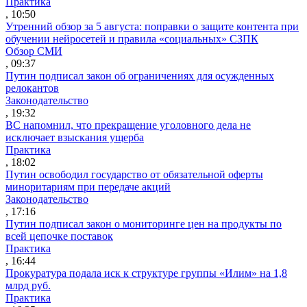
Практика
, 10:50
Утренний обзор за 5 августа: поправки о защите контента при
обучении нейросетей и правила «социальных» СЗПК
Обзор СМИ
, 09:37
Путин подписал закон об ограничениях для осужденных
релокантов
Законодательство
, 19:32
ВС напомнил, что прекращение уголовного дела не
исключает взыскания ущерба
Практика
, 18:02
Путин освободил государство от обязательной оферты
миноритариям при передаче акций
Законодательство
, 17:16
Путин подписал закон о мониторинге цен на продукты по
всей цепочке поставок
Практика
, 16:44
Прокуратура подала иск к структуре группы «Илим» на 1,8
млрд руб.
Практика