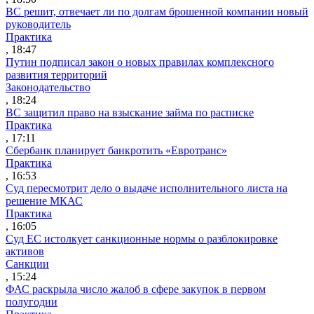
ВС решит, отвечает ли по долгам брошенной компании новый
руководитель
Практика
, 18:47
Путин подписал закон о новых правилах комплексного
развития территорий
Законодательство
, 18:24
ВС защитил право на взыскание займа по расписке
Практика
, 17:11
Сбербанк планирует банкротить «Евротранс»
Практика
, 16:53
Суд пересмотрит дело о выдаче исполнительного листа на
решение МКАС
Практика
, 16:05
Суд ЕС истолкует санкционные нормы о разблокировке
активов
Санкции
, 15:24
ФАС раскрыла число жалоб в сфере закупок в первом
полугодии