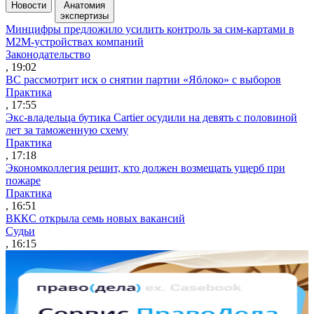
Новости
Анатомия
экспертизы
Минцифры предложило усилить контроль за сим-картами в
M2M-устройствах компаний
Законодательство
, 19:02
ВС рассмотрит иск о снятии партии «Яблоко» с выборов
Практика
, 17:55
Экс-владельца бутика Cartier осудили на девять с половиной
лет за таможенную схему
Практика
, 17:18
Экономколлегия решит, кто должен возмещать ущерб при
пожаре
Практика
, 16:51
ВККС открыла семь новых вакансий
Судьи
, 16:15