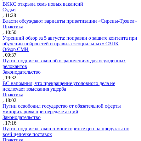
ВККС открыла семь новых вакансий
Судьи
, 11:28
Власти обсуждают варианты приватизации «Сирены-Трэвел»
Практика
, 10:50
Утренний обзор за 5 августа: поправки о защите контента при
обучении нейросетей и правила «социальных» СЗПК
Обзор СМИ
, 09:37
Путин подписал закон об ограничениях для осужденных
релокантов
Законодательство
, 19:32
ВС напомнил, что прекращение уголовного дела не
исключает взыскания ущерба
Практика
, 18:02
Путин освободил государство от обязательной оферты
миноритариям при передаче акций
Законодательство
, 17:16
Путин подписал закон о мониторинге цен на продукты по
всей цепочке поставок
Практика