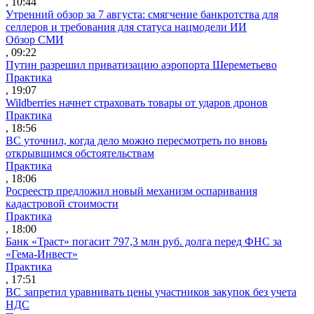
, 10:44
Утренний обзор за 7 августа: смягчение банкротства для
селлеров и требования для статуса нацмодели ИИ
Обзор СМИ
, 09:22
Путин разрешил приватизацию аэропорта Шереметьево
Практика
, 19:07
Wildberries начнет страховать товары от ударов дронов
Практика
, 18:56
ВС уточнил, когда дело можно пересмотреть по вновь
открывшимся обстоятельствам
Практика
, 18:06
Росреестр предложил новый механизм оспаривания
кадастровой стоимости
Практика
, 18:00
Банк «Траст» погасит 797,3 млн руб. долга перед ФНС за
«Гема-Инвест»
Практика
, 17:51
ВС запретил уравнивать цены участников закупок без учета
НДС