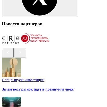
Новости партнеров
Спецвыпуск: инвестиции
Зачем весь рынок идет в премиум и люкс