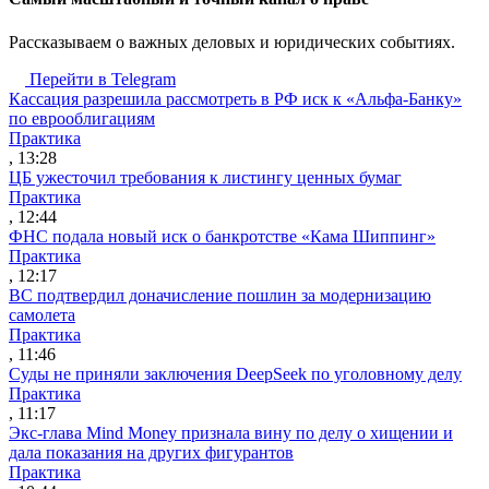
Рассказываем о важных деловых и юридических событиях.
Перейти в Telegram
Кассация разрешила рассмотреть в РФ иск к «Альфа-Банку»
по еврооблигациям
Практика
, 13:28
ЦБ ужесточил требования к листингу ценных бумаг
Практика
, 12:44
ФНС подала новый иск о банкротстве «Кама Шиппинг»
Практика
, 12:17
ВС подтвердил доначисление пошлин за модернизацию
самолета
Практика
, 11:46
Суды не приняли заключения DeepSeek по уголовному делу
Практика
, 11:17
Экс-глава Mind Money признала вину по делу о хищении и
дала показания на других фигурантов
Практика