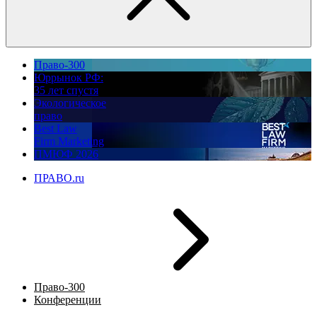
Право-300
Юррынок РФ:
35 лет спустя
Экологическое
право
Best Law
Firm Marketing
ПМЮФ 2026
ПРАВО.ru
Право-300
Конференции