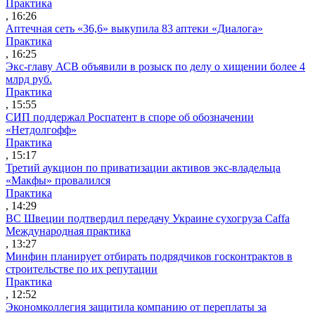
Практика
, 16:26
Аптечная сеть «36,6» выкупила 83 аптеки «Диалога»
Практика
, 16:25
Экс-главу АСВ объявили в розыск по делу о хищении более 4
млрд руб.
Практика
, 15:55
СИП поддержал Роспатент в споре об обозначении
«Нетдолгофф»
Практика
, 15:17
Третий аукцион по приватизации активов экс-владельца
«Макфы» провалился
Практика
, 14:29
ВС Швеции подтвердил передачу Украине сухогруза Caffa
Международная практика
, 13:27
Минфин планирует отбирать подрядчиков госконтрактов в
строительстве по их репутации
Практика
, 12:52
Экономколлегия защитила компанию от переплаты за