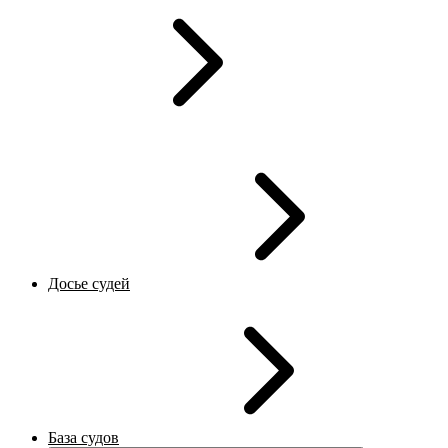
Досье судей
База судов