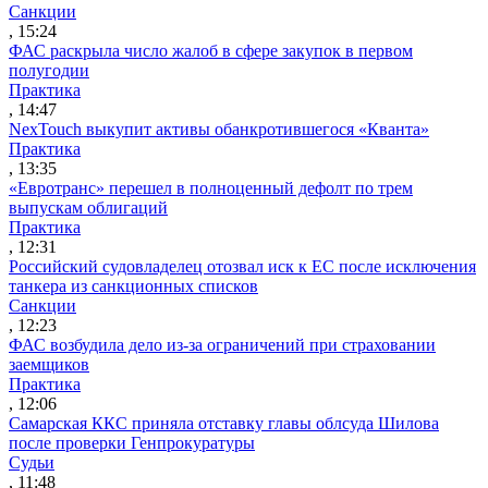
Санкции
, 15:24
ФАС раскрыла число жалоб в сфере закупок в первом
полугодии
Практика
, 14:47
NexTouch выкупит активы обанкротившегося «Кванта»
Практика
, 13:35
«Евротранс» перешел в полноценный дефолт по трем
выпускам облигаций
Практика
, 12:31
Российский судовладелец отозвал иск к ЕС после исключения
танкера из санкционных списков
Санкции
, 12:23
ФАС возбудила дело из-за ограничений при страховании
заемщиков
Практика
, 12:06
Самарская ККС приняла отставку главы облсуда Шилова
после проверки Генпрокуратуры
Судьи
, 11:48