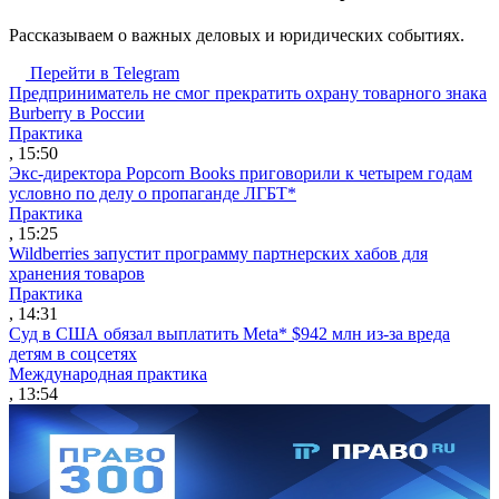
Рассказываем о важных деловых и юридических событиях.
Перейти в Telegram
Предприниматель не смог прекратить охрану товарного знака
Burberry в России
Практика
, 15:50
Экс-директора Popcorn Books приговорили к четырем годам
условно по делу о пропаганде ЛГБТ*
Практика
, 15:25
Wildberries запустит программу партнерских хабов для
хранения товаров
Практика
, 14:31
Суд в США обязал выплатить Meta* $942 млн из-за вреда
детям в соцсетях
Международная практика
, 13:54