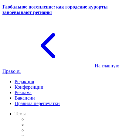
Глобальное потепление: как городские курорты
завоёвывают регионы
На главную
Право.ru
Редакция
Конференции
Реклама
Вакансии
Правила перепечатки
Темы
Практика
Законодательство
Процесс
Исследования