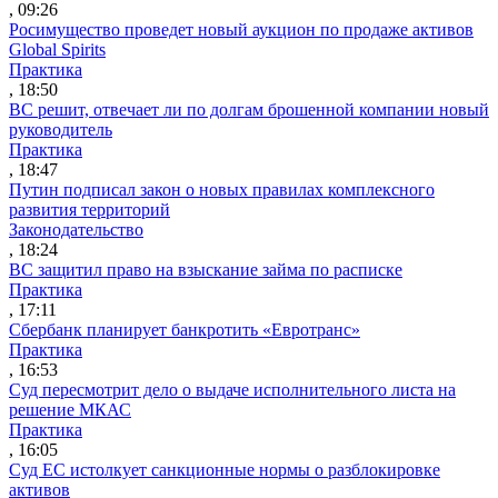
, 09:26
Росимущество проведет новый аукцион по продаже активов
Global Spirits
Практика
, 18:50
ВС решит, отвечает ли по долгам брошенной компании новый
руководитель
Практика
, 18:47
Путин подписал закон о новых правилах комплексного
развития территорий
Законодательство
, 18:24
ВС защитил право на взыскание займа по расписке
Практика
, 17:11
Сбербанк планирует банкротить «Евротранс»
Практика
, 16:53
Суд пересмотрит дело о выдаче исполнительного листа на
решение МКАС
Практика
, 16:05
Суд ЕС истолкует санкционные нормы о разблокировке
активов