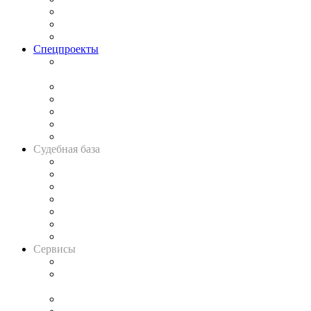
Рынок юридических услуг
Юридическое сообщество
Важнейшие правовые темы в прессе
Спецпроекты
Подкаст «В здравом уме
и твёрдой памяти»
Legal Design
Банкротная панорама
Советы для литигаторов
Сговоры на торгах
Авто
Судебная база
Картотека арбитражных дел
Решения арбитражных судов
Календарь рассмотрения арбитражных дел
Досье судей
Информация о судах
RSS лента новостей
Вакансии для юристов
Сервисы
Справочно-правовая система
Casebook: мониторинг дел
и компаний
Caselook: поиск и анализ практики