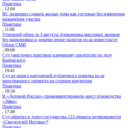
Практика
, 12:04
ВС разрешил сдавать жилые дома как гостевые без изменения
назначения участка
Практика
, 11:06
Утренний обзор за 3 августа: блокировка массовых звонков
без маркировки и доначисление налогов из-за инвестльгот
Обзор СМИ
, 09:06
Суд ужесточил приговор ключевому свидетелю по делу
Кибовского
Практика
, 19:41
Суд не нашел нарушений публичного порядка из-за
иностранного элемента на стороне кредитора
Практика
, 18:34
В «Деловой России» прокомментировали арест руководства
«Эфко»
Практика
, 17:49
Суд обратил в доход государства 123 объекта недвижимости
«Свидетелей Иеговы»*
Практика