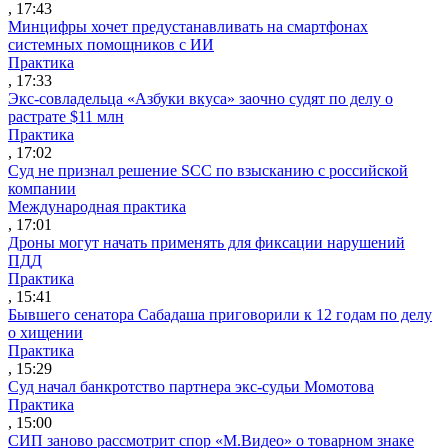
, 17:43
Минцифры хочет предустанавливать на смартфонах
системных помощников с ИИ
Практика
, 17:33
Экс-совладельца «Азбуки вкуса» заочно судят по делу о
растрате $11 млн
Практика
, 17:02
Суд не признал решение SCC по взысканию с российской
компании
Международная практика
, 17:01
Дроны могут начать применять для фиксации нарушений
ПДД
Практика
, 15:41
Бывшего сенатора Сабадаша приговорили к 12 годам по делу
о хищении
Практика
, 15:29
Суд начал банкротство партнера экс-судьи Момотова
Практика
, 15:00
СИП заново рассмотрит спор «М.Видео» о товарном знаке