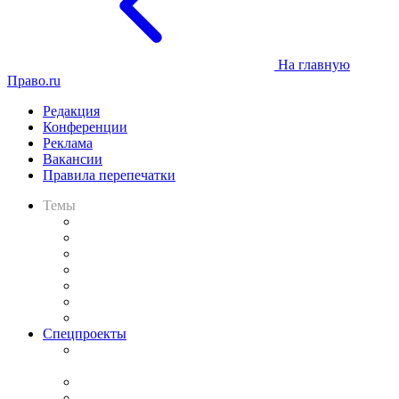
На главную
Право.ru
Редакция
Конференции
Реклама
Вакансии
Правила перепечатки
Темы
Практика
Законодательство
Процесс
Исследования
Рынок юридических услуг
Юридическое сообщество
Важнейшие правовые темы в прессе
Спецпроекты
Подкаст «В здравом уме
и твёрдой памяти»
Legal Design
Банкротная панорама