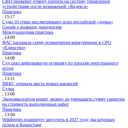
СИП проверит отмену патента на систему управления
устройствами после возражений «Яндекса»
Практика
, 15:17
Суды 10 стран рассматривают иски российской «дочки»
Google о возврате дивидендов
Международная практика
, 14:09
ФАС раскрыла схему ограничения конкуренции в СРО
«Единство»
Практика
, 14:08
Суд снял арбитражную оговорку по просьбе иностранного
истца
Практика
, 13:11
ВККС открыла шесть новых вакансий
Судьи
, 13:06
Экономколлегия решит, можно ли уменьшить сумму гарантии
на стоимость выполненных работ
Практика
, 13:04
Wildberries планирует запустить в 2027 году два крупных
склада в Казахстане