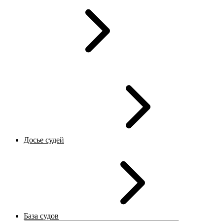
Досье судей
База судов