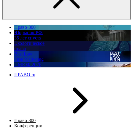
Право-300
Юррынок РФ:
35 лет спустя
Экологическое
право
Best Law
Firm Marketing
ПМЮФ 2026
ПРАВО.ru
Право-300
Конференции