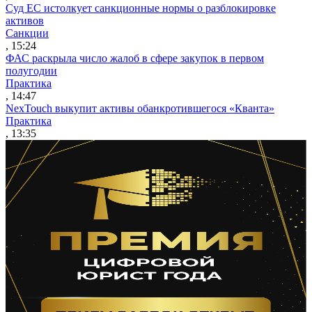
Суд ЕС истолкует санкционные нормы о разблокировке
активов
Санкции
, 15:24
ФАС раскрыла число жалоб в сфере закупок в первом
полугодии
Практика
, 14:47
NexTouch выкупит активы обанкротившегося «Кванта»
Практика
, 13:35