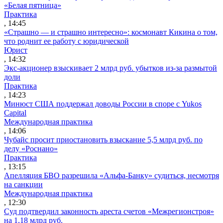
«Белая пятница»
Практика
, 14:45
«Страшно — и страшно интересно»: космонавт Кикина о том,
что роднит ее работу с юридической
Юрист
, 14:32
Экс-акционер взыскивает 2 млрд руб. убытков из-за размытой
доли
Практика
, 14:23
Минюст США поддержал доводы России в споре с Yukos
Capital
Международная практика
, 14:06
Чубайс просит приостановить взыскание 5,5 млрд руб. по
делу «Роснано»
Практика
, 13:15
Апелляция БВО разрешила «Альфа-Банку» судиться, несмотря
на санкции
Международная практика
, 12:30
Суд подтвердил законность ареста счетов «Межрегионстроя»
на 1,18 млрд руб.