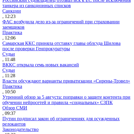
Российский судовладелец отозвал иск к ЕС после исключения
танкера из санкционных списков
Санкции
, 12:23
ФАС возбудила дело из-за ограничений при страховании
заемщиков
Практика
, 12:06
Самарская ККС приняла отставку главы облсуда Шилова
после проверки Генпрокуратуры
Судьи
, 11:48
ВККС открыла семь новых вакансий
Судьи
, 11:28
Власти обсуждают варианты приватизации «Сирены-Трэвел»
Практика
, 10:50
Утренний обзор за 5 августа: поправки о защите контента при
обучении нейросетей и правила «социальных» СЗПК
Обзор СМИ
, 09:37
Путин подписал закон об ограничениях для осужденных
релокантов
Законодательство