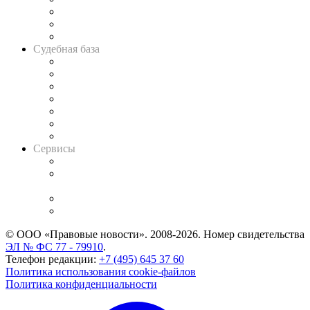
Советы для литигаторов
Сговоры на торгах
Авто
Судебная база
Картотека арбитражных дел
Решения арбитражных судов
Календарь рассмотрения арбитражных дел
Досье судей
Информация о судах
RSS лента новостей
Вакансии для юристов
Сервисы
Справочно-правовая система
Casebook: мониторинг дел
и компаний
Caselook: поиск и анализ практики
CASE.ONE: управление юридической службой
© ООО «Правовые новости». 2008-2026.
Номер свидетельства
ЭЛ № ФС 77 - 79910
.
Телефон редакции:
+7 (495) 645 37 60
Политика использования cookie-файлов
Политика конфиденциальности