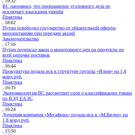
, 19:32
ВС напомнил, что прекращение уголовного дела не
исключает взыскания ущерба
Практика
, 18:02
Путин освободил государство от обязательной оферты
миноритариям при передаче акций
Законодательство
, 17:16
Путин подписал закон о мониторинге цен на продукты по
всей цепочке поставок
Практика
, 16:44
Прокуратура подала иск к структуре группы «Илим» на 1,8
млрд руб.
Практика
, 16:35
Экономколлегия ВС рассмотрит спор о классификации товара
по ВЭД ЕАЭС
Практика
, 16:24
Дочерняя компания «Мегафона» подала иск к «М.Видео» на
1,8 млрд руб.
Практика
, 15:50