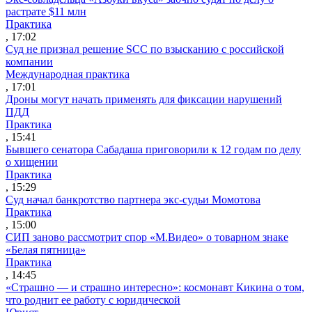
растрате $11 млн
Практика
, 17:02
Суд не признал решение SCC по взысканию с российской
компании
Международная практика
, 17:01
Дроны могут начать применять для фиксации нарушений
ПДД
Практика
, 15:41
Бывшего сенатора Сабадаша приговорили к 12 годам по делу
о хищении
Практика
, 15:29
Суд начал банкротство партнера экс-судьи Момотова
Практика
, 15:00
СИП заново рассмотрит спор «М.Видео» о товарном знаке
«Белая пятница»
Практика
, 14:45
«Страшно — и страшно интересно»: космонавт Кикина о том,
что роднит ее работу с юридической