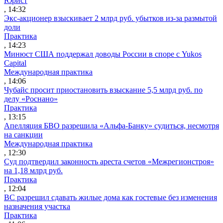
Юрист
, 14:32
Экс-акционер взыскивает 2 млрд руб. убытков из-за размытой
доли
Практика
, 14:23
Минюст США поддержал доводы России в споре с Yukos
Capital
Международная практика
, 14:06
Чубайс просит приостановить взыскание 5,5 млрд руб. по
делу «Роснано»
Практика
, 13:15
Апелляция БВО разрешила «Альфа-Банку» судиться, несмотря
на санкции
Международная практика
, 12:30
Суд подтвердил законность ареста счетов «Межрегионстроя»
на 1,18 млрд руб.
Практика
, 12:04
ВС разрешил сдавать жилые дома как гостевые без изменения
назначения участка
Практика