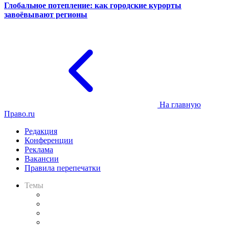
Глобальное потепление: как городские курорты
завоёвывают регионы
На главную
Право.ru
Редакция
Конференции
Реклама
Вакансии
Правила перепечатки
Темы
Практика
Законодательство
Процесс
Исследования