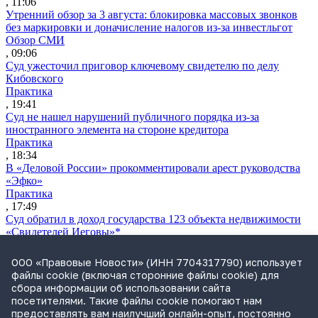
, 11:06
Утренний обзор за 3 августа: блокировка массовых звонков
без маркировки и доначисление налогов из-за инвестльгот
Обзор СМИ
, 09:06
Суд ужесточил приговор ключевому свидетелю по делу
Кибовского
Практика
, 19:41
Суд не нашел нарушений публичного порядка из-за
иностранного элемента на стороне кредитора
Практика
, 18:34
В «Деловой России» прокомментировали арест руководства
«Эфко»
Практика
, 17:49
Суд обратил в доход государства 123 объекта недвижимости
«Свидетелей Иеговы»*
Практика
, 17:37
ООО «Правовые Новости» (ИНН 7704317790) использует
Новый владелец «Южуралзолота» начал процедуру выкупа
файлы cookie (включая сторонние файлы cookie) для
акций у миноритариев
сбора информации об использовании сайта
Практика
посетителями. Такие файлы cookie помогают нам
, 17:36
предоставлять вам наилучший онлайн-опыт, постоянно