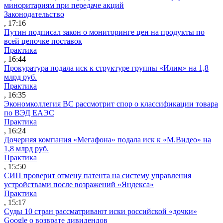
миноритариям при передаче акций
Законодательство
, 17:16
Путин подписал закон о мониторинге цен на продукты по
всей цепочке поставок
Практика
, 16:44
Прокуратура подала иск к структуре группы «Илим» на 1,8
млрд руб.
Практика
, 16:35
Экономколлегия ВС рассмотрит спор о классификации товара
по ВЭД ЕАЭС
Практика
, 16:24
Дочерняя компания «Мегафона» подала иск к «М.Видео» на
1,8 млрд руб.
Практика
, 15:50
СИП проверит отмену патента на систему управления
устройствами после возражений «Яндекса»
Практика
, 15:17
Суды 10 стран рассматривают иски российской «дочки»
Google о возврате дивидендов