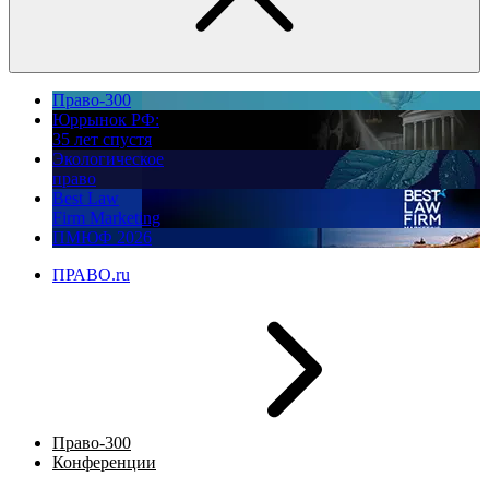
Право-300
Юррынок РФ:
35 лет спустя
Экологическое
право
Best Law
Firm Marketing
ПМЮФ 2026
ПРАВО.ru
Право-300
Конференции