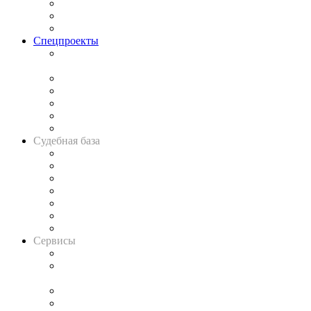
Рынок юридических услуг
Юридическое сообщество
Важнейшие правовые темы в прессе
Спецпроекты
Подкаст «В здравом уме
и твёрдой памяти»
Legal Design
Банкротная панорама
Советы для литигаторов
Сговоры на торгах
Авто
Судебная база
Картотека арбитражных дел
Решения арбитражных судов
Календарь рассмотрения арбитражных дел
Досье судей
Информация о судах
RSS лента новостей
Вакансии для юристов
Сервисы
Справочно-правовая система
Casebook: мониторинг дел
и компаний
Caselook: поиск и анализ практики
CASE.ONE: управление юридической службой