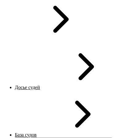
Досье судей
База судов