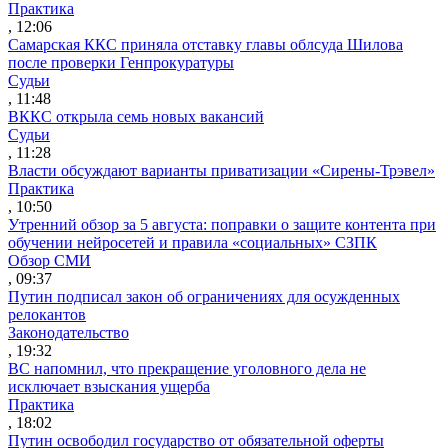
Практика
, 12:06
Самарская ККС приняла отставку главы облсуда Шилова
после проверки Генпрокуратуры
Судьи
, 11:48
ВККС открыла семь новых вакансий
Судьи
, 11:28
Власти обсуждают варианты приватизации «Сирены-Трэвел»
Практика
, 10:50
Утренний обзор за 5 августа: поправки о защите контента при
обучении нейросетей и правила «социальных» СЗПК
Обзор СМИ
, 09:37
Путин подписал закон об ограничениях для осужденных
релокантов
Законодательство
, 19:32
ВС напомнил, что прекращение уголовного дела не
исключает взыскания ущерба
Практика
, 18:02
Путин освободил государство от обязательной оферты