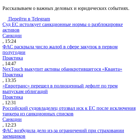
Рассказываем о важных деловых и юридических событиях.
Перейти в Telegram
Суд ЕС истолкует санкционные нормы о разблокировке
активов
Санкции
, 15:24
ФАС раскрыла число жалоб в сфере закупок в первом
полугодии
Практика
, 14:47
NexTouch выкупит активы обанкротившегося «Кванта»
Практика
, 13:35
«Евротранс» перешел в полноценный дефолт по трем
выпускам облигаций
Практика
, 12:31
Российский судовладелец отозвал иск к ЕС после исключения
танкера из санкционных списков
Санкции
, 12:23
ФАС возбудила дело из-за ограничений при страховании
заемщиков