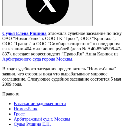
Судья Елена Рящина
отложила судебное заседание по иску
ОАО "Номос-банк" к ООО ГК "Гросс", ООО "Кристалл",
ООО "Грандъ" и ООО "Симбирскспиртторг" о солидарном
взыскании 404 миллионов рублей (дело № А40-85945/08-47-
837), передает корреспондент "Право.Ru" Анна Карпюк из
Арбитражного суда города Москвы
.
В ходе судебного заседания представитель "Номос-банка"
заявил, что стороны пока что вырабатывают мировое
соглашение. Следующее судебное заседание состоится 5 мая
2009 года.
Право.ru
Взыскание задолженности
Номос-Банк
Гросс
Арбитражный суд г. Москвы
Cудья Рящина Е.Н.