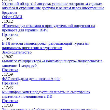
Утренний обзор за 4 августа: усиление контроля за сделкам
бизнеса и ограничение доступа к банкам через иностранные
браузеры
Обзор СМИ
, 10:12
«Промомеду» отказали в принудительной лицензии на
препарат для терапии ВИЧ
Практика
, 19:21
В ГД внесли законопроект, разрешающий туристам
направлять претензии к турагентам
Законодательство
, 19:07
Бывшего гендиректора «Облкоммунэнерго» подозревают в
хищении 1 млрд руб.
Практика
, 17:59
ФАС возбудила дело против Apple
Практика
, 17:43
Минцифры хочет предустанавливать на смартфонах
системных помощников с ИИ
Практика
, 17:33
Экс-совладельца «Азбуки вкуса» заочно судят по делу о