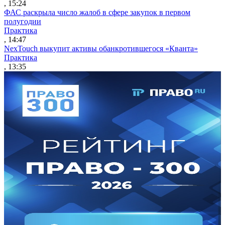
, 15:24
ФАС раскрыла число жалоб в сфере закупок в первом
полугодии
Практика
, 14:47
NexTouch выкупит активы обанкротившегося «Кванта»
Практика
, 13:35