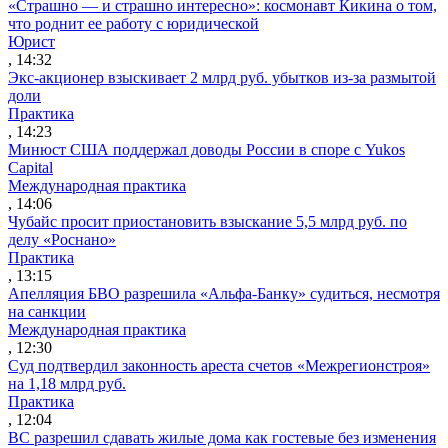
«Страшно — и страшно интересно»: космонавт Кикина о том,
что роднит ее работу с юридической
Юрист
, 14:32
Экс-акционер взыскивает 2 млрд руб. убытков из-за размытой
доли
Практика
, 14:23
Минюст США поддержал доводы России в споре с Yukos
Capital
Международная практика
, 14:06
Чубайс просит приостановить взыскание 5,5 млрд руб. по
делу «Роснано»
Практика
, 13:15
Апелляция БВО разрешила «Альфа-Банку» судиться, несмотря
на санкции
Международная практика
, 12:30
Суд подтвердил законность ареста счетов «Межрегионстроя»
на 1,18 млрд руб.
Практика
, 12:04
ВС разрешил сдавать жилые дома как гостевые без изменения