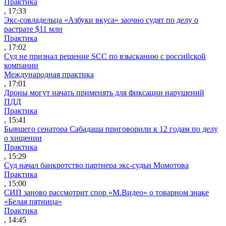
Практика
, 17:33
Экс-совладельца «Азбуки вкуса» заочно судят по делу о
растрате $11 млн
Практика
, 17:02
Суд не признал решение SCC по взысканию с российской
компании
Международная практика
, 17:01
Дроны могут начать применять для фиксации нарушений
ПДД
Практика
, 15:41
Бывшего сенатора Сабадаша приговорили к 12 годам по делу
о хищении
Практика
, 15:29
Суд начал банкротство партнера экс-судьи Момотова
Практика
, 15:00
СИП заново рассмотрит спор «М.Видео» о товарном знаке
«Белая пятница»
Практика
, 14:45