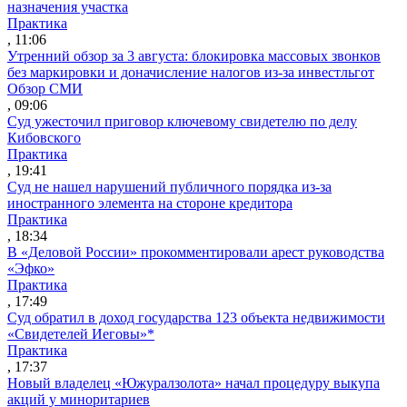
назначения участка
Практика
, 11:06
Утренний обзор за 3 августа: блокировка массовых звонков
без маркировки и доначисление налогов из-за инвестльгот
Обзор СМИ
, 09:06
Суд ужесточил приговор ключевому свидетелю по делу
Кибовского
Практика
, 19:41
Суд не нашел нарушений публичного порядка из-за
иностранного элемента на стороне кредитора
Практика
, 18:34
В «Деловой России» прокомментировали арест руководства
«Эфко»
Практика
, 17:49
Суд обратил в доход государства 123 объекта недвижимости
«Свидетелей Иеговы»*
Практика
, 17:37
Новый владелец «Южуралзолота» начал процедуру выкупа
акций у миноритариев