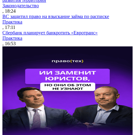
развития территорий
Законодательство
, 18:24
ВС защитил право на взыскание займа по расписке
Практика
, 17:11
Сбербанк планирует банкротить «Евротранс»
Практика
, 16:53