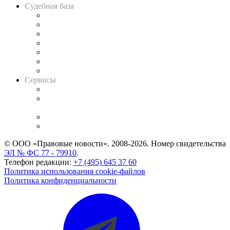
Судебная база
Картотека арбитражных дел
Решения арбитражных судов
Календарь рассмотрения арбитражных дел
Досье судей
Информация о судах
RSS лента новостей
Вакансии для юристов
Сервисы
Справочно-правовая система
Casebook: мониторинг дел
и компаний
Caselook: поиск и анализ практики
CASE.ONE: управление юридической службой
© ООО «Правовые новости». 2008-2026.
Номер свидетельства
ЭЛ № ФС 77 - 79910
.
Телефон редакции:
+7 (495) 645 37 60
Политика использования cookie-файлов
Политика конфиденциальности