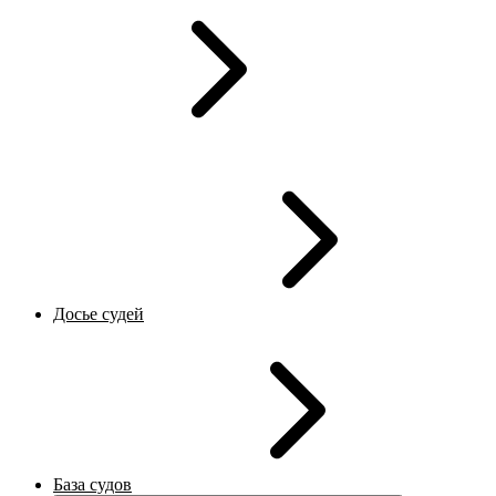
Досье судей
База судов