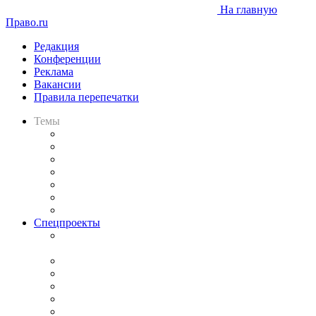
На главную
Право.ru
Редакция
Конференции
Реклама
Вакансии
Правила перепечатки
Темы
Практика
Законодательство
Процесс
Исследования
Рынок юридических услуг
Юридическое сообщество
Важнейшие правовые темы в прессе
Спецпроекты
Подкаст «В здравом уме
и твёрдой памяти»
Legal Design
Банкротная панорама
Советы для литигаторов
Сговоры на торгах
Авто