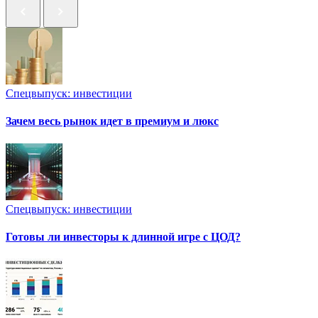
Спецвыпуск: инвестиции
Зачем весь рынок идет в премиум и люкс
Спецвыпуск: инвестиции
Готовы ли инвесторы к длинной игре с ЦОД?