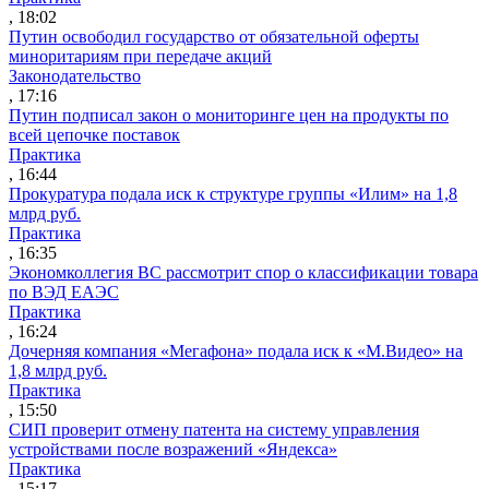
, 18:02
Путин освободил государство от обязательной оферты
миноритариям при передаче акций
Законодательство
, 17:16
Путин подписал закон о мониторинге цен на продукты по
всей цепочке поставок
Практика
, 16:44
Прокуратура подала иск к структуре группы «Илим» на 1,8
млрд руб.
Практика
, 16:35
Экономколлегия ВС рассмотрит спор о классификации товара
по ВЭД ЕАЭС
Практика
, 16:24
Дочерняя компания «Мегафона» подала иск к «М.Видео» на
1,8 млрд руб.
Практика
, 15:50
СИП проверит отмену патента на систему управления
устройствами после возражений «Яндекса»
Практика
, 15:17