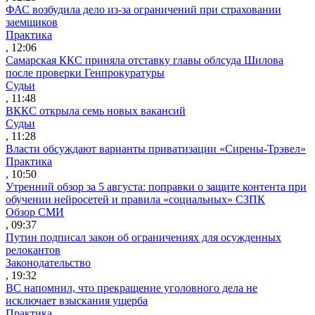
ФАС возбудила дело из-за ограничений при страховании
заемщиков
Практика
, 12:06
Самарская ККС приняла отставку главы облсуда Шилова
после проверки Генпрокуратуры
Судьи
, 11:48
ВККС открыла семь новых вакансий
Судьи
, 11:28
Власти обсуждают варианты приватизации «Сирены-Трэвел»
Практика
, 10:50
Утренний обзор за 5 августа: поправки о защите контента при
обучении нейросетей и правила «социальных» СЗПК
Обзор СМИ
, 09:37
Путин подписал закон об ограничениях для осужденных
релокантов
Законодательство
, 19:32
ВС напомнил, что прекращение уголовного дела не
исключает взыскания ущерба
Практика