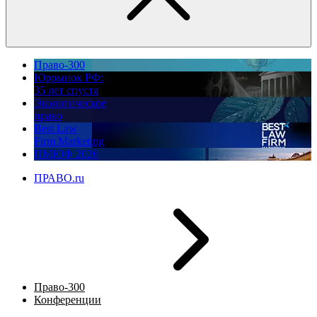
Право-300
Юррынок РФ:
35 лет спустя
Экологическое
право
Best Law
Firm Marketing
ПМЮФ 2026
ПРАВО.ru
Право-300
Конференции