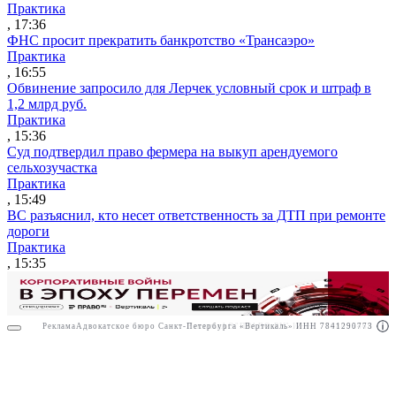
Практика
, 17:36
ФНС просит прекратить банкротство «Трансаэро»
Практика
, 16:55
Обвинение запросило для Лерчек условный срок и штраф в
1,2 млрд руб.
Практика
, 15:36
Суд подтвердил право фермера на выкуп арендуемого
сельхозучастка
Практика
, 15:49
ВС разъяснил, кто несет ответственность за ДТП при ремонте
дороги
Практика
, 15:35
Реклама
Адвокатское бюро Санкт-Петербурга «Вертикаль» ИНН 7841290773
Реклама
АО"ПРАВО.РУ" ИНН: 7708095468