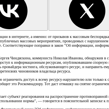
ции в интернете, а именно: от призывов к массовым беспорядка
 публичных массовых мероприятиях, проводимых с нарушением у
дке. Соответствующие поправки в закон "Об информации, инфор
ергея Чиндяскина, коммуниста Николая Иванова, обнаружив в с
ь доступ к информационным ресурсам, опубликовавшим спорную
ть провайдера хостинга, обслуживающего ресурс, и направить е
претензиях чиновников владельца ресурса.
зан ограничить доступ к всему ресурсу-нарушителю или только к
ообщит это Роскомнадзору. Тот даст отмашку на снятие ограниче
пает субъект реагирования на распространение противоправной
спользовании нормы", — говорится в пояснительной записке к п