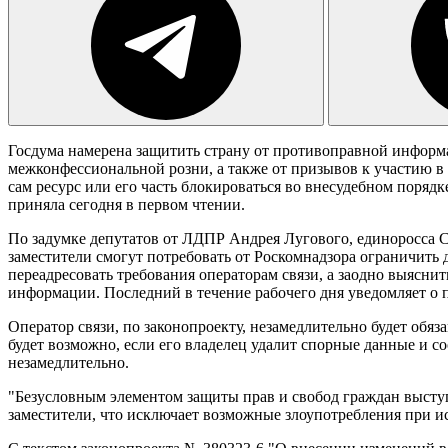
Госдума намерена защитить страну от противоправной информа
межконфессиональной розни, а также от призывов к участию в
сам ресурс или его часть блокироваться во внесудебном поря
приняла сегодня в первом чтении.
По задумке депутатов от ЛДПР Андрея Лугового, единоросса С
заместители смогут потребовать от Роскомнадзора ограничит
переадресовать требования операторам связи, а заодно выясни
информации. Последний в течение рабочего дня уведомляет о 
Оператор связи, по законопроекту, незамедлительно будет обя
будет возможно, если его владелец удалит спорные данные и с
незамедлительно.
"Безусловным элементом защиты прав и свобод граждан высту
заместители, что исключает возможные злоупотребления при и