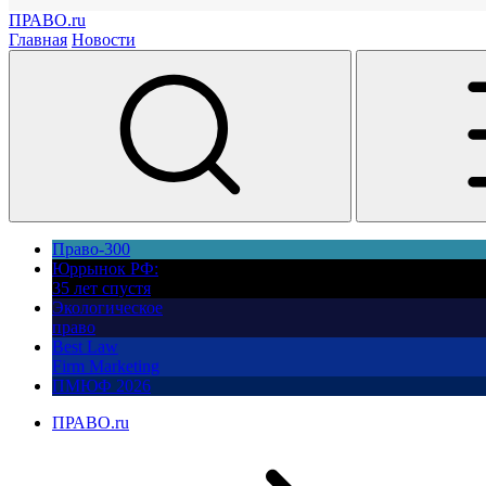
ПРАВО.ru
Главная
Новости
Право-300
Юррынок РФ:
35 лет спустя
Экологическое
право
Best Law
Firm Marketing
ПМЮФ 2026
ПРАВО.ru