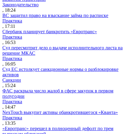
Законодательство
, 18:24
ВС защитил право на взыскание займа по расписке
Практика
, 17:11
Сбербанк планирует банкротить «Евротранс»
Практика
, 16:53
Суд пересмотрит дело о выдаче исполнительного листа на
решение МКАС
Практика
, 16:05
Суд ЕС истолкует санкционные нормы о разблокировке
активов
Санкции
, 15:24
ФАС раскрыла число жалоб в сфере закупок в первом
полугодии
Практика
, 14:47
NexTouch выкупит активы обанкротившегося «Кванта»
Практика
, 13:35
«Евротранс» перешел в полноценный дефолт по трем
выпускам облигаций