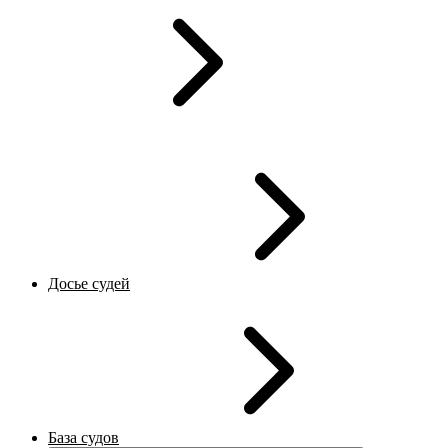
Досье судей
База судов