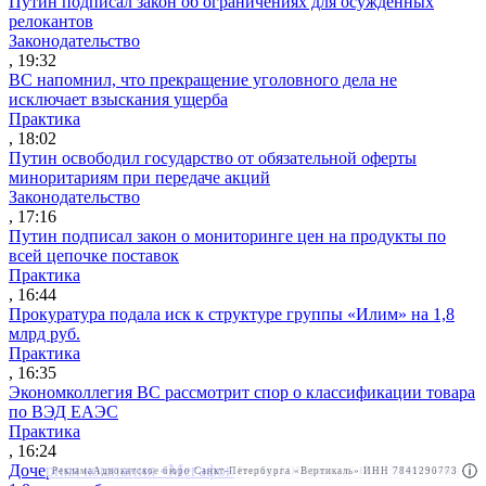
Путин подписал закон об ограничениях для осужденных
релокантов
Законодательство
, 19:32
ВС напомнил, что прекращение уголовного дела не
исключает взыскания ущерба
Практика
, 18:02
Путин освободил государство от обязательной оферты
миноритариям при передаче акций
Законодательство
, 17:16
Путин подписал закон о мониторинге цен на продукты по
всей цепочке поставок
Практика
, 16:44
Прокуратура подала иск к структуре группы «Илим» на 1,8
млрд руб.
Практика
, 16:35
Экономколлегия ВС рассмотрит спор о классификации товара
по ВЭД ЕАЭС
Практика
, 16:24
Дочерняя компания «Мегафона» подала иск к «М.Видео» на
Реклама
Адвокатское бюро Санкт-Петербурга «Вертикаль» ИНН 7841290773
Реклама
АО"Право.ру" ИНН: 7708095468