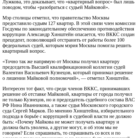
Лужкова, это доказывает, что «квартирный вопрос» был лишь
поводом, чтобы «разобраться с судьей Майковой».
Мэр столицы отметил, что правительство Москвы
предоставило судьям 127 квартир. В этой связи член комиссии
Госдумы по законодательному обеспечению противодействия
коррупции Александр Хинштейн опасается, что ВККС создан
прецедент, позволяющий отстранить от работы более 100
федеральных судей, которым мэрия Москвы помогла решить
квартирный вопрос.
«Точно так же напрямую от Москвы получил квартиру
председатель Высшей квалификационной коллегии судей
Валентин Васильевич Кузнецов, который принимал решение
о лишении Майковой полномочий», — отметил Хинштейн.
Интересен тот факт, что среди членов ВККС, принимавших
решение об отставке Майковой, квартиры от города получил
не только Кузнецов, но и председатель судебного состава ВАС
РФ Нина Иванникова, а также судья Московского городского
суда Сергей Марков. По мнению Хинштейна, избирательного
подхода в борьбе с коррупцией в судебной власти не должно
быть: «Почему Майкова не может получать квартиру и
должна быть уволена, а другие могут, и об этом мы не
говорим? Если спрашивать, то спрашивать со всех и по