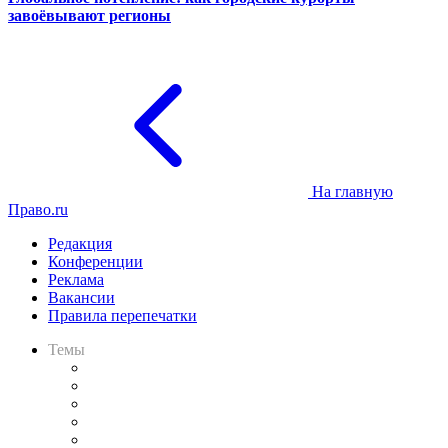
завоёвывают регионы
На главную
Право.ru
Редакция
Конференции
Реклама
Вакансии
Правила перепечатки
Темы
Практика
Законодательство
Процесс
Исследования
Рынок юридических услуг