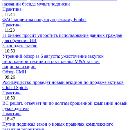
названии бренда мультиподписки
Практика
, 11:44
ФАС запретила наружную рекламу Fonbet
Практика
, 11:23
IT-бизнес просит упростить использование данных граждан
для обучения ИИ
Законодательство
, 10:59
Утренний обзор за 6 августа: ужесточение закупок
иностранной техники и рост рынка M&A за счет
национализации
Обзор СМИ
, 09:26
Росимущество проведет новый аукцион по продаже активов
Global Spirits
Практика
, 18:50
ВС решит, отвечает ли по долгам брошенной компании новый
руководитель
Практика
, 18:47
Путин подписал закон о новых правилах комплексного
развития территорий