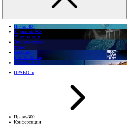
Право-300
Юррынок РФ:
35 лет спустя
Экологическое
право
Best Law
Firm Marketing
ПМЮФ 2026
ПРАВО.ru
Право-300
Конференции