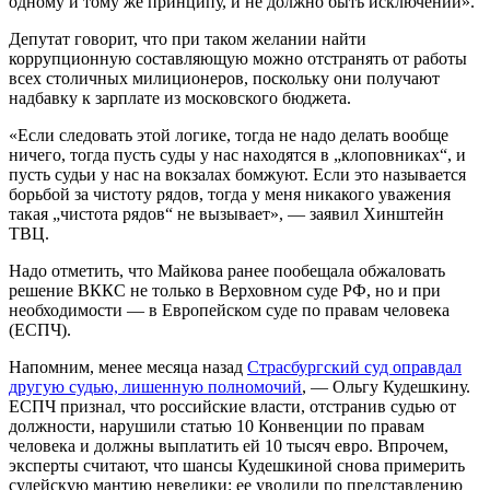
одному и тому же принципу, и не должно быть исключений».
Депутат говорит, что при таком желании найти
коррупционную составляющую можно отстранять от работы
всех столичных милиционеров, поскольку они получают
надбавку к зарплате из московского бюджета.
«Если следовать этой логике, тогда не надо делать вообще
ничего, тогда пусть суды у нас находятся в „клоповниках“, и
пусть судьи у нас на вокзалах бомжуют. Если это называется
борьбой за чистоту рядов, тогда у меня никакого уважения
такая „чистота рядов“ не вызывает», — заявил Хинштейн
ТВЦ.
Надо отметить, что Майкова ранее пообещала обжаловать
решение ВККС не только в Верховном суде РФ, но и при
необходимости — в Европейском суде по правам человека
(ЕСПЧ).
Напомним, менее месяца назад
Страсбургский суд оправдал
другую судью, лишенную полномочий
, — Ольгу Кудешкину.
ЕСПЧ признал, что российские власти, отстранив судью от
должности, нарушили статью 10 Конвенции по правам
человека и должны выплатить ей 10 тысяч евро. Впрочем,
эксперты считают, что шансы Кудешкиной снова примерить
судейскую мантию невелики: ее уволили по представлению