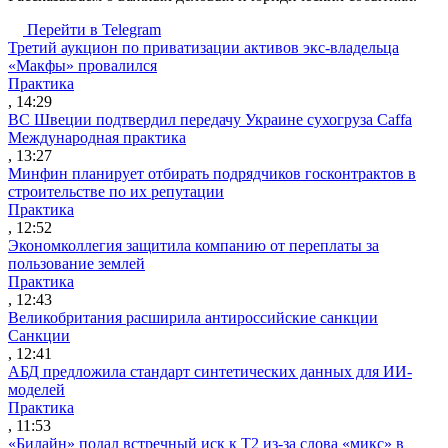
Перейти в Telegram
Третий аукцион по приватизации активов экс-владельца
«Макфы» провалился
Практика
, 14:29
ВС Швеции подтвердил передачу Украине сухогруза Caffa
Международная практика
, 13:27
Минфин планирует отбирать подрядчиков госконтрактов в
строительстве по их репутации
Практика
, 12:52
Экономколлегия защитила компанию от переплаты за
пользование землей
Практика
, 12:43
Великобритания расширила антироссийские санкции
Санкции
, 12:41
АБД предложила стандарт синтетических данных для ИИ-
моделей
Практика
, 11:53
«Билайн» подал встречный иск к Т2 из-за слова «микс» в