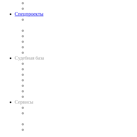
Юридическое сообщество
Важнейшие правовые темы в прессе
Спецпроекты
Подкаст «В здравом уме
и твёрдой памяти»
Legal Design
Банкротная панорама
Советы для литигаторов
Сговоры на торгах
Авто
Судебная база
Картотека арбитражных дел
Решения арбитражных судов
Календарь рассмотрения арбитражных дел
Досье судей
Информация о судах
RSS лента новостей
Вакансии для юристов
Сервисы
Справочно-правовая система
Casebook: мониторинг дел
и компаний
Caselook: поиск и анализ практики
CASE.ONE: управление юридической службой