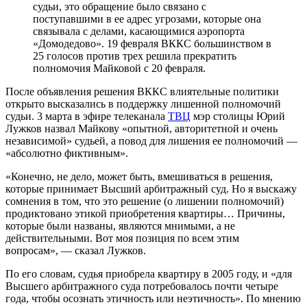
судьи, это обращение было связано с
поступавшими в ее адрес угрозами, которые она
связывала с делами, касающимися аэропорта
«Домодедово». 19 февраля ВККС большинством в
25 голосов против трех решила прекратить
полномочия Майковой с 20 февраля.
После объявления решения ВККС влиятельные политики
открыто высказались в поддержку лишенной полномочий
судьи. 3 марта в эфире телеканала
ТВЦ
мэр столицы Юрий
Лужков назвал Майкову «опытной, авторитетной и очень
независимой» судьей, а повод для лишения ее полномочий —
«абсолютно фиктивным».
«Конечно, не дело, может быть, вмешиваться в решения,
которые принимает Высший арбитражный суд. Но я выскажу
сомнения в том, что это решение (о лишении полномочий)
продиктовано этикой приобретения квартиры… Причины,
которые были названы, являются мнимыми, а не
действительными. Вот моя позиция по всем этим
вопросам», — сказал Лужков.
По его словам, судья приобрела квартиру в 2005 году, и «для
Высшего арбитражного суда потребовалось почти четыре
года, чтобы осознать этичность или неэтичность». По мнению