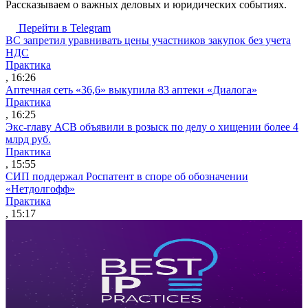
Рассказываем о важных деловых и юридических событиях.
Перейти в Telegram
ВС запретил уравнивать цены участников закупок без учета
НДС
Практика
, 16:26
Аптечная сеть «36,6» выкупила 83 аптеки «Диалога»
Практика
, 16:25
Экс-главу АСВ объявили в розыск по делу о хищении более 4
млрд руб.
Практика
, 15:55
СИП поддержал Роспатент в споре об обозначении
«Нетдолгофф»
Практика
, 15:17