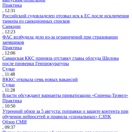
Практика
, 12:31
Российский судовладелец отозвал иск к ЕС после исключения
танкера из санкционных списков
Санкции
, 12:23
ФАС возбудила дело из-за ограничений при страховании
заемщиков
Практика
, 12:06
Самарская ККС приняла отставку главы облсуда Шилова
после проверки Генпрокуратуры
Судьи
, 11:48
ВККС открыла семь новых вакансий
Судьи
, 11:28
Власти обсуждают варианты приватизации «Сирены-Трэвел»
Практика
, 10:50
Утренний обзор за 5 августа: поправки о защите контента при
обучении нейросетей и правила «социальных» СЗПК
Обзор СМИ
, 09:37