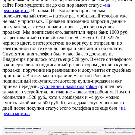
сайте Росимущества он до сих пор имеет статус
«на
реализации»
. И только ИП Богданов прислал нам
положительный ответ – на этот раз мобильный телефон уже
не был у приставов. Продавец письменно запросил данные
покупателя, а затем направил проект договора купли-
продажи. Мы подписали его, заплатили через банк 1000 руб.
за арестованный сотовый телефон «Самсунг GT-C3222»
черного цвета с потертостями по корпусу и отправили по
электронной почте скан договора и квитанции об оплате.
Спустя три дня телефон был у нас. За его доставку из
Владимира пришлось отдать еще 528 руб. Вместе с телефоном
в конверте лежал подписанный реализатором договор купли-
продажи, поручение на реализацию и документы от судебных
приставов. В ответ мы отправили «Почтой России»
подписанный покупателем договор купли-продажи и акт
приема-передачи.
Купленный нами смартфон
пришел без
зарядного устройства, но главное – оказался рабочим. Нам он
обошелся в 1528 руб., хотя в ломбардах и «с рук» можно
купить такой же за 500 руб. Кстати, даже спустя несколько
дней после покупки статус этого телефона все еще был
«на
реализации».