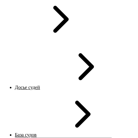
Досье судей
База судов