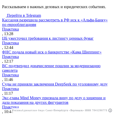
Рассказываем о важных деловых и юридических событиях.
Перейти в Telegram
Кассация разрешила рассмотреть в РФ иск к «Альфа-Банку»
по еврооблигациям
Практика
, 13:28
ЦБ ужесточил требования к листингу ценных бумаг
Практика
, 12:44
ФНС подала новый иск о банкротстве «Кама Шиппинг»
Практика
, 12:17
ВС подтвердил доначисление пошлин за модернизацию
самолета
Практика
, 11:46
Суды не приняли заключения DeepSeek по уголовному делу
Практика
, 11:17
Экс-глава Mind Money признала вину по делу о хищении и
дала показания на других фигурантов
Практика
Реклама
Адвокатское бюро Санкт-Петербурга «Вертикаль» ИНН 7841290773
Реклама
ООО "Право.ру" ИНН: 7704835288
, 10:44