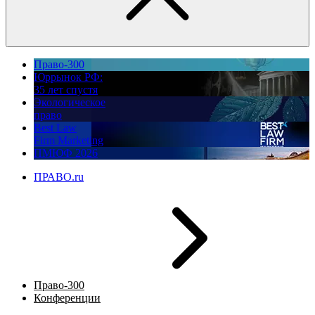
Право-300
Юррынок РФ:
35 лет спустя
Экологическое
право
Best Law
Firm Marketing
ПМЮФ 2026
ПРАВО.ru
Право-300
Конференции