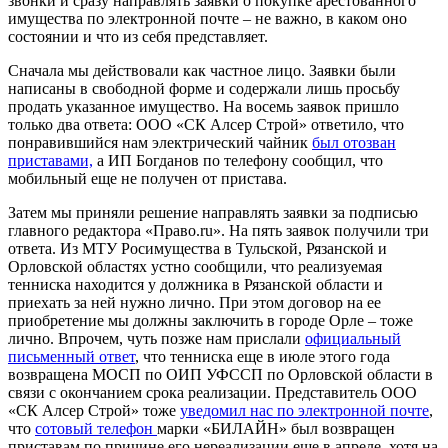
звонки и сразу направлять заявки о покупке арестованного
имущества по электронной почте – не важно, в каком оно
состоянии и что из себя представляет.
Сначала мы действовали как частное лицо. Заявки были
написаны в свободной форме и содержали лишь просьбу
продать указанное имущество. На восемь заявок пришло
только два ответа: ООО «СК Алсер Строй» ответило, что
понравившийся нам электрический чайник
был отозван
приставами,
а ИП Богданов по телефону сообщил, что
мобильный еще не получен от пристава.
Затем мы приняли решение направлять заявки за подписью
главного редактора «Право.ru». На пять заявок получили три
ответа. Из МТУ Росимущества в Тульской, Рязанской и
Орловской областях устно сообщили, что реализуемая
тенниска находится у должника в Рязанской области и
приехать за ней нужно лично. При этом договор на ее
приобретение мы должны заключить в городе Орле – тоже
лично. Впрочем, чуть позже нам прислали
официальный
письменный ответ
, что тенниска еще в июле этого года
возвращена МОСП по ОИП УФССП по Орловской области в
связи с окончанием срока реализации. Представитель ООО
«СК Алсер Строй» тоже
уведомил нас по электронной почте
,
что
сотовый телефон
марки «БИЛАЙН» был возвращен
приставам по причине его нереализации еще в апреле, хотя на