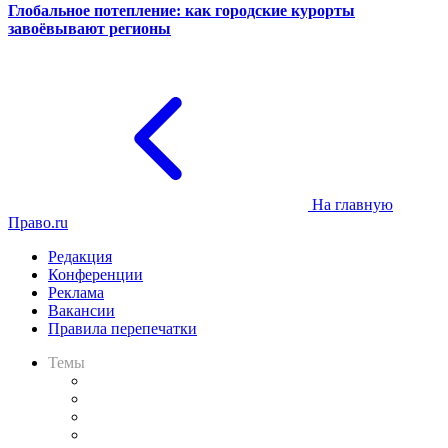
Глобальное потепление: как городские курорты
завоёвывают регионы
На главную
Право.ru
Редакция
Конференции
Реклама
Вакансии
Правила перепечатки
Темы
Практика
Законодательство
Процесс
Исследования