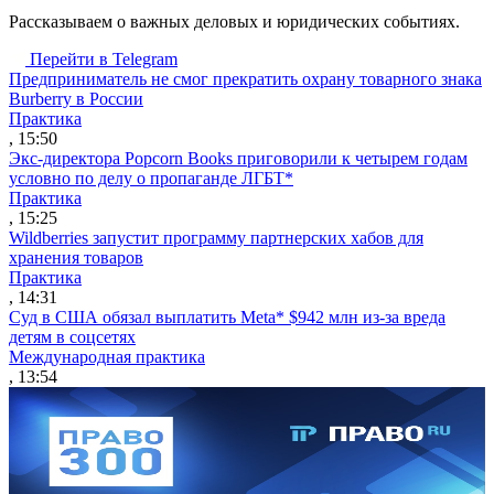
Рассказываем о важных деловых и юридических событиях.
Перейти в Telegram
Предприниматель не смог прекратить охрану товарного знака
Burberry в России
Практика
, 15:50
Экс-директора Popcorn Books приговорили к четырем годам
условно по делу о пропаганде ЛГБТ*
Практика
, 15:25
Wildberries запустит программу партнерских хабов для
хранения товаров
Практика
, 14:31
Суд в США обязал выплатить Meta* $942 млн из-за вреда
детям в соцсетях
Международная практика
, 13:54