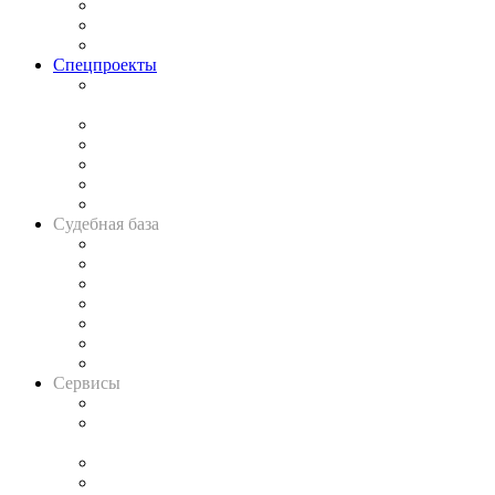
Рынок юридических услуг
Юридическое сообщество
Важнейшие правовые темы в прессе
Спецпроекты
Подкаст «В здравом уме
и твёрдой памяти»
Legal Design
Банкротная панорама
Советы для литигаторов
Сговоры на торгах
Авто
Судебная база
Картотека арбитражных дел
Решения арбитражных судов
Календарь рассмотрения арбитражных дел
Досье судей
Информация о судах
RSS лента новостей
Вакансии для юристов
Сервисы
Справочно-правовая система
Casebook: мониторинг дел
и компаний
Caselook: поиск и анализ практики
CASE.ONE: управление юридической службой