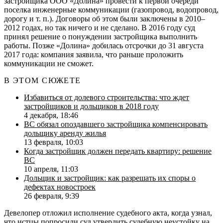
застройщика ООО «Долина» провести к первой очереди
поселка инженерные коммуникации (газопровод, водопровод,
дорогу и т. п.). Договоры об этом были заключены в 2010–
2012 годах, но так ничего и не сделано. В 2016 году суд
принял решение о понуждении застройщика выполнить
работы. Позже «Долина» добилась отсрочки до 31 августа
2017 года: компания заявила, что раньше проложить
коммуникации не сможет.
В ЭТОМ СЮЖЕТЕ
Избавиться от долевого строительства: что ждет
застройщиков и дольщиков в 2018 году
4 декабря, 18:46
ВС обязал опоздавшего застройщика компенсировать
дольщику аренду жилья
13 февраля, 10:03
Когда застройщик должен передать квартиру: решение
ВС
10 апреля, 11:03
Дольщик и застройщик: как разрешать их споры о
дефектах новостроек
26 февраля, 9:39
Девелопер отложил исполнение судебного акта, когда узнал,
что истцы попросили суд утвердить судебную неустойку на