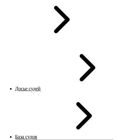
Досье судей
База судов