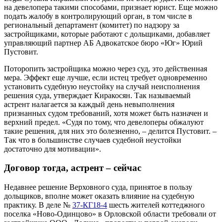
на девелопера такими способами, признает юрист. Еще можно
подать жалобу в контролирующий орган, в том числе в
региональный департамент (комитет) по надзору за
застройщиками, которые работают с дольщиками, добавляет
управляющий партнер АБ
Адвокатское бюро «Юг»
Юрий
Пустовит.
Поторопить застройщика можно через суд, это действенная
мера. Эффект еще лучше, если истец требует одновременно
установить судебную неустойку на случай неисполнения
решения суда, утверждает Киракосян. Так называемый
астрент налагается за каждый день невыполнения
признанных судом требований, хотя может быть назначен и
верхний предел. «Судя по тому, что девелоперы обжалуют
такие решения, для них это болезненно, – делится Пустовит. –
Так что в большинстве случаев судебной неустойки
достаточно для мотивации».
Договор тогда, астрент – сейчас
Недавнее решение Верховного суда, принятое в пользу
дольщиков, вполне может оказать влияние на судебную
практику. В деле №
37-КГ18-4
шесть жителей коттеджного
поселка «Ново-Одинцово» в Орловской области требовали от