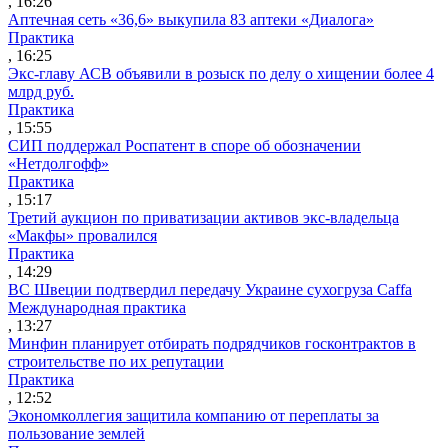
, 16:26
Аптечная сеть «36,6» выкупила 83 аптеки «Диалога»
Практика
, 16:25
Экс-главу АСВ объявили в розыск по делу о хищении более 4
млрд руб.
Практика
, 15:55
СИП поддержал Роспатент в споре об обозначении
«Нетдолгофф»
Практика
, 15:17
Третий аукцион по приватизации активов экс-владельца
«Макфы» провалился
Практика
, 14:29
ВС Швеции подтвердил передачу Украине сухогруза Caffa
Международная практика
, 13:27
Минфин планирует отбирать подрядчиков госконтрактов в
строительстве по их репутации
Практика
, 12:52
Экономколлегия защитила компанию от переплаты за
пользование землей