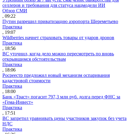
селлеров и требования для статуса нацмодели ИИ
Обзор СМИ
, 09:22
Путин разрешил приватизацию аэропорта Шереметьево
Практика
, 19:07
Wildberries начнет страховать товары от ударов дронов
Практика
, 18:56
ВС уточнил, когда дело можно пересмотреть по вновь
открывшимся обстоятельствам
Практика
, 18:06
Росреестр предложил новый механизм оспаривания
кадастровой стоимости
Практика
, 18:00
Банк «Траст» погасит 797,3 млн руб. долга перед ФНС за
«Гема-Инвест»
Практика
, 17:51
ВС запретил уравнивать цены участников закупок без учета
НДС
Практика