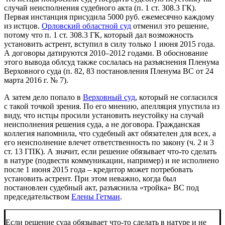
случай неисполнения судебного акта (п. 1 ст. 308.3 ГК).
Первая инстанция присудила 5000 руб. ежемесячно каждому
из истцов.
Орловский областной суд
отменил это решение,
потому что п. 1 ст. 308.3 ГК, который дал возможность
установить астрент, вступил в силу только 1 июня 2015 года.
А договоры датируются 2010–2012 годами. В обоснование
этого вывода облсуд также сослалась на разъяснения Пленума
Верховного суда (п. 82, 83 постановления Пленума ВС от 24
марта 2016 г. № 7).
А затем дело попало в
Верховный суд
, который не согласился
с такой точкой зрения. По его мнению, апелляция упустила из
виду, что истцы просили установить неустойку на случай
неисполнения решения суда, а не договора. Гражданская
коллегия напомнила, что судебный акт обязателен для всех, а
его неисполнение влечет ответственность по закону (ч. 2 и 3
ст. 13 ГПК). А значит, если решение обязывает что-то сделать
в натуре (подвести коммуникации, например) и не исполнено
после 1 июня 2015 года – кредитор может потребовать
установить астрент. При этом неважно, когда был
постановлен судебный акт, разъяснила «тройка» ВС под
председательством
Елены Гетман
.
Если решение суда обязывает что-то сделать в натуре и не