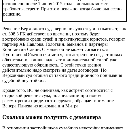
исполнено после 1 июня 2015 года – дольщик может
требовать астрент. При этом неважно, когда было вынесено
решение.
Решение Верховного суда верно по существу и разъясняет, как
ст. 308.3 ГК действует во времени, поэтому будет
востребовано среди судей и практикующих юристов, говорит
партнёр АБ
Павлова, Голотвин, Быканов и партнеры
Константин Савин. С коллегой не может согласиться
Пустовит: «Обычно считается, что астрент не создает новых
обязательств, а лишь наделяет принудительной силой уже
существующую обязанность. С этой точки зрения
действительно надо смотреть на даты договоров. Но
Верховный суд отошел от такого традиционного понимания
судебной неустойки».
Кроме того, ВС не оценивал, как астрент соотносится с
отсрочкой решения суда, но апелляции при новом
рассмотрении придется это сделать, обращает внимание
Венера Плиева из юркомпании
Митра
.
Сколько можно получить с девелопера
В отношении застройщиков судебную неустойку применяют