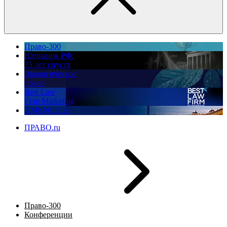
Право-300
Юррынок РФ:
35 лет спустя
Экологическое
право
Best Law
Firm Marketing
ПМЮФ 2026
ПРАВО.ru
Право-300
Конференции