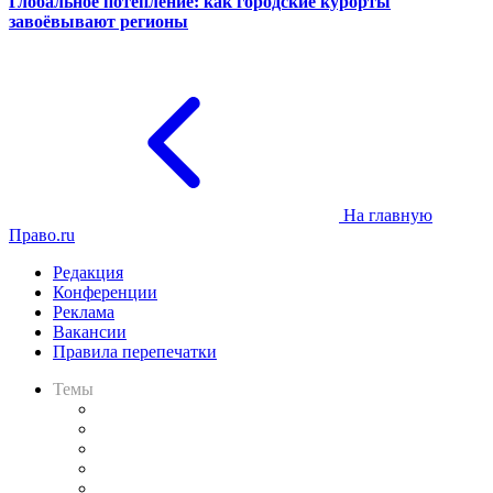
Глобальное потепление: как городские курорты
завоёвывают регионы
На главную
Право.ru
Редакция
Конференции
Реклама
Вакансии
Правила перепечатки
Темы
Практика
Законодательство
Процесс
Исследования
Рынок юридических услуг