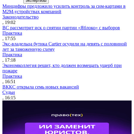
экспертизы
Минцифры предложило усилить контроль за сим-картами в
M2M-устройствах компаний
Законодательство
, 19:02
ВС рассмотрит иск о снятии партии «Яблоко» с выборов
Практика
, 17:55
Экс-владельца бутика Cartier осудили на девять с половиной
лет за таможенную схему
Практика
, 17:18
Экономколлегия решит, кто должен возмещать ущерб при
пожаре
Практика
, 16:51
ВККС открыла семь новых вакансий
Судьи
, 16:15