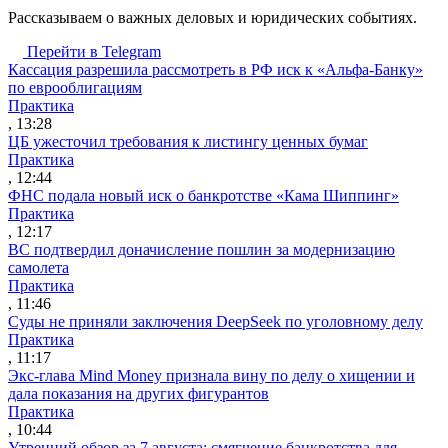
Рассказываем о важных деловых и юридических событиях.
Перейти в Telegram
Кассация разрешила рассмотреть в РФ иск к «Альфа-Банку»
по еврооблигациям
Практика
, 13:28
ЦБ ужесточил требования к листингу ценных бумаг
Практика
, 12:44
ФНС подала новый иск о банкротстве «Кама Шиппинг»
Практика
, 12:17
ВС подтвердил доначисление пошлин за модернизацию
самолета
Практика
, 11:46
Суды не приняли заключения DeepSeek по уголовному делу
Практика
, 11:17
Экс-глава Mind Money признала вину по делу о хищении и
дала показания на других фигурантов
Практика
, 10:44
Утренний обзор за 7 августа: смягчение банкротства для