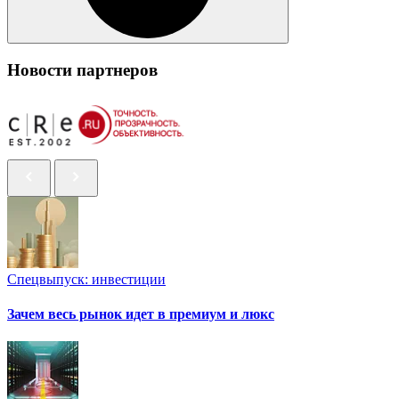
Новости партнеров
Спецвыпуск: инвестиции
Зачем весь рынок идет в премиум и люкс