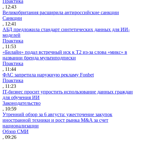
Практика
, 12:43
Великобритания расширила антироссийские санкции
Санкции
, 12:41
АБД предложила стандарт синтетических данных для ИИ-
моделей
Практика
, 11:53
«Билайн» подал встречный иск к Т2 из-за слова «микс» в
названии бренда мультиподписки
Практика
, 11:44
ФАС запретила наружную рекламу Fonbet
Практика
, 11:23
IT-бизнес просит упростить использование данных граждан
для обучения ИИ
Законодательство
, 10:59
Утренний обзор за 6 августа: ужесточение закупок
иностранной техники и рост рынка M&A за счет
национализации
Обзор СМИ
, 09:26