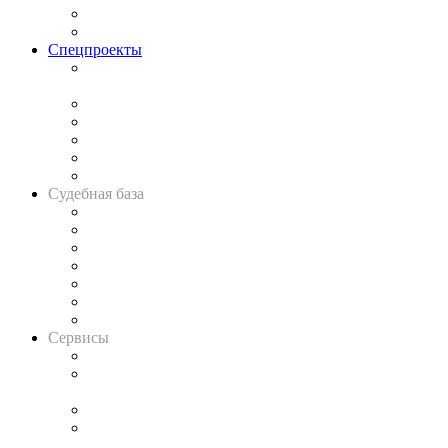
Юридическое сообщество
Важнейшие правовые темы в прессе
Спецпроекты
Подкаст «В здравом уме
и твёрдой памяти»
Legal Design
Банкротная панорама
Советы для литигаторов
Сговоры на торгах
Авто
Судебная база
Картотека арбитражных дел
Решения арбитражных судов
Календарь рассмотрения арбитражных дел
Досье судей
Информация о судах
RSS лента новостей
Вакансии для юристов
Сервисы
Справочно-правовая система
Casebook: мониторинг дел
и компаний
Caselook: поиск и анализ практики
CASE.ONE: управление юридической службой