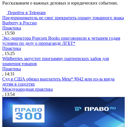
Рассказываем о важных деловых и юридических событиях.
Перейти в Telegram
Предприниматель не смог прекратить охрану товарного знака
Burberry в России
Практика
, 15:50
Экс-директора Popcorn Books приговорили к четырем годам
условно по делу о пропаганде ЛГБТ*
Практика
, 15:25
Wildberries запустит программу партнерских хабов для
хранения товаров
Практика
, 14:31
Суд в США обязал выплатить Meta* $942 млн из-за вреда
детям в соцсетях
Международная практика
, 13:54