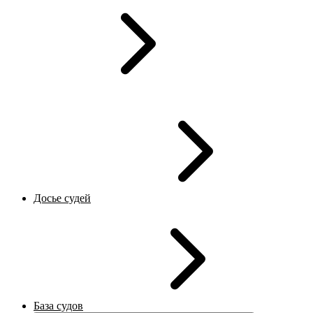
Досье судей
База судов