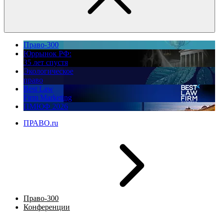
Право-300
Юррынок РФ:
35 лет спустя
Экологическое
право
Best Law
Firm Marketing
ПМЮФ 2026
ПРАВО.ru
Право-300
Конференции