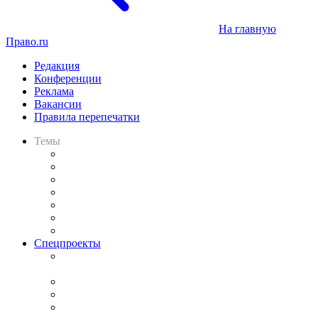
На главную
Право.ru
Редакция
Конференции
Реклама
Вакансии
Правила перепечатки
Темы
Практика
Законодательство
Процесс
Исследования
Рынок юридических услуг
Юридическое сообщество
Важнейшие правовые темы в прессе
Спецпроекты
Подкаст «В здравом уме
и твёрдой памяти»
Legal Design
Банкротная панорама
Советы для литигаторов