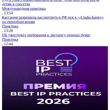
детям в соцсетях
Международная практика
, 13:54
Кассация разрешила рассмотреть в РФ иск к «Альфа-Банку»
по еврооблигациям
Практика
, 13:28
ЦБ ужесточил требования к листингу ценных бумаг
Практика
, 12:44