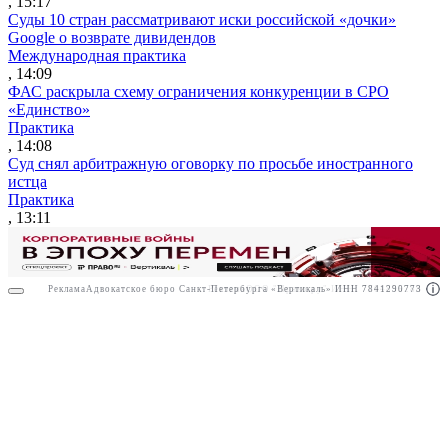
, 15:17
Суды 10 стран рассматривают иски российской «дочки»
Google о возврате дивидендов
Международная практика
, 14:09
ФАС раскрыла схему ограничения конкуренции в СРО
«Единство»
Практика
, 14:08
Суд снял арбитражную оговорку по просьбе иностранного
истца
Практика
, 13:11
Реклама
Адвокатское бюро Санкт-Петербурга «Вертикаль» ИНН 7841290773
Реклама
ООО "Право.ру" ИНН: 7704835288