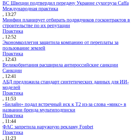
ВС Швеции подтвердил передачу Украине сухогруза Caffa
Международная практика
, 13:27
Минфин планирует отбирать подрядчиков госконтрактов в
строительстве по их репутации
Практика
, 12:52
Экономколлегия защитила компанию от переплаты за
пользование землей
Практика
, 12:43
Великобритания расширила антироссийские санкции
Санкции
, 12:41
АБД предложила стандарт синтетических данных для ИИ-
моделей
Практика
, 11:53
«Билайн» подал встречный иск к Т2 из-за слова «микс» в
названии бренда мультиподписки
Практика
, 11:44
ФАС запретила наружную рекламу Fonbet
Практика
, 11:23