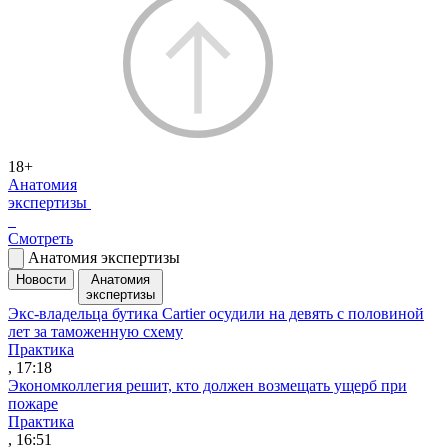
18+
Анатомия
экспертизы
Смотреть
Анатомия экспертизы
Новости
Анатомия
экспертизы
Экс-владельца бутика Cartier осудили на девять с половиной
лет за таможенную схему
Практика
, 17:18
Экономколлегия решит, кто должен возмещать ущерб при
пожаре
Практика
, 16:51