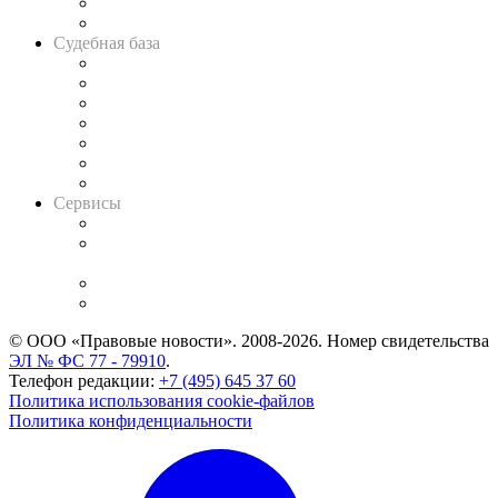
Сговоры на торгах
Авто
Судебная база
Картотека арбитражных дел
Решения арбитражных судов
Календарь рассмотрения арбитражных дел
Досье судей
Информация о судах
RSS лента новостей
Вакансии для юристов
Сервисы
Справочно-правовая система
Casebook: мониторинг дел
и компаний
Caselook: поиск и анализ практики
CASE.ONE: управление юридической службой
© ООО «Правовые новости». 2008-2026.
Номер свидетельства
ЭЛ № ФС 77 - 79910
.
Телефон редакции:
+7 (495) 645 37 60
Политика использования cookie-файлов
Политика конфиденциальности