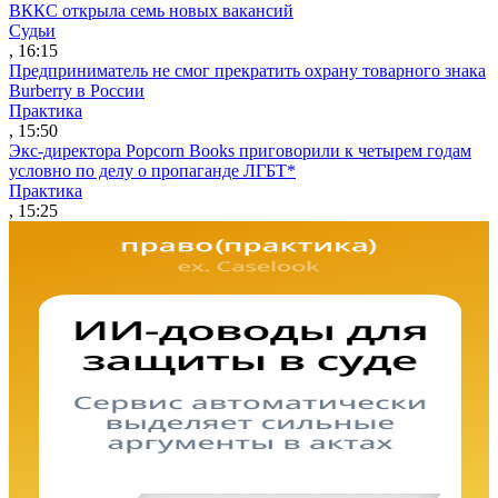
ВККС открыла семь новых вакансий
Судьи
, 16:15
Предприниматель не смог прекратить охрану товарного знака
Burberry в России
Практика
, 15:50
Экс-директора Popcorn Books приговорили к четырем годам
условно по делу о пропаганде ЛГБТ*
Практика
, 15:25