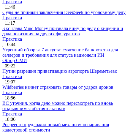
Практика
, 11:46
Суды не приняли заключения DeepSeek по уголовному делу
Практика
, 11:17
Экс-глава Mind Money признала вину по делу о хищении и
дала показания на других фигурантов
Практика
, 10:44
Утренний обзор за 7 августа: смягчение банкротства для
селлеров и требования для статуса нацмодели ИИ
Обзор СМИ
, 09:22
Путин разрешил приватизацию аэропорта Шереметьево
Практика
, 19:07
Wildberries начнет страховать товары от ударов дронов
Практика
, 18:56
ВС уточнил, когда дело можно пересмотреть по вновь
открывшимся обстоятельствам
Практика
, 18:06
Росреестр предложил новый механизм оспаривания
кадастровой стоимости