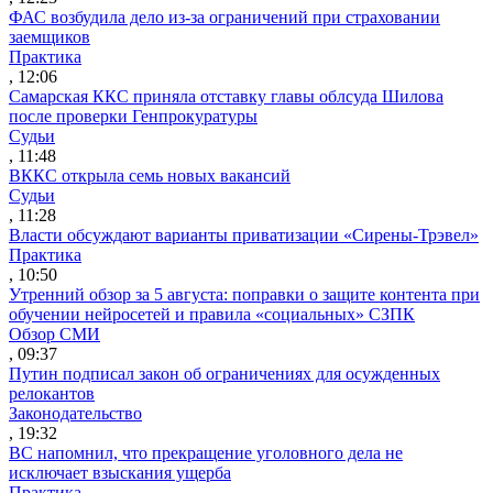
ФАС возбудила дело из-за ограничений при страховании
заемщиков
Практика
, 12:06
Самарская ККС приняла отставку главы облсуда Шилова
после проверки Генпрокуратуры
Судьи
, 11:48
ВККС открыла семь новых вакансий
Судьи
, 11:28
Власти обсуждают варианты приватизации «Сирены-Трэвел»
Практика
, 10:50
Утренний обзор за 5 августа: поправки о защите контента при
обучении нейросетей и правила «социальных» СЗПК
Обзор СМИ
, 09:37
Путин подписал закон об ограничениях для осужденных
релокантов
Законодательство
, 19:32
ВС напомнил, что прекращение уголовного дела не
исключает взыскания ущерба
Практика