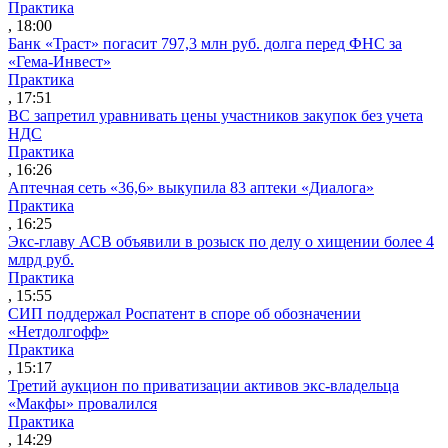
Практика
, 18:00
Банк «Траст» погасит 797,3 млн руб. долга перед ФНС за
«Гема-Инвест»
Практика
, 17:51
ВС запретил уравнивать цены участников закупок без учета
НДС
Практика
, 16:26
Аптечная сеть «36,6» выкупила 83 аптеки «Диалога»
Практика
, 16:25
Экс-главу АСВ объявили в розыск по делу о хищении более 4
млрд руб.
Практика
, 15:55
СИП поддержал Роспатент в споре об обозначении
«Нетдолгофф»
Практика
, 15:17
Третий аукцион по приватизации активов экс-владельца
«Макфы» провалился
Практика
, 14:29