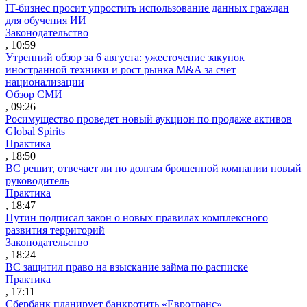
IT-бизнес просит упростить использование данных граждан
для обучения ИИ
Законодательство
, 10:59
Утренний обзор за 6 августа: ужесточение закупок
иностранной техники и рост рынка M&A за счет
национализации
Обзор СМИ
, 09:26
Росимущество проведет новый аукцион по продаже активов
Global Spirits
Практика
, 18:50
ВС решит, отвечает ли по долгам брошенной компании новый
руководитель
Практика
, 18:47
Путин подписал закон о новых правилах комплексного
развития территорий
Законодательство
, 18:24
ВС защитил право на взыскание займа по расписке
Практика
, 17:11
Сбербанк планирует банкротить «Евротранс»