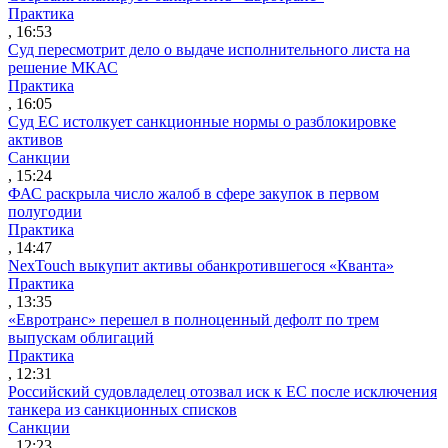
Практика
, 16:53
Суд пересмотрит дело о выдаче исполнительного листа на
решение МКАС
Практика
, 16:05
Суд ЕС истолкует санкционные нормы о разблокировке
активов
Санкции
, 15:24
ФАС раскрыла число жалоб в сфере закупок в первом
полугодии
Практика
, 14:47
NexTouch выкупит активы обанкротившегося «Кванта»
Практика
, 13:35
«Евротранс» перешел в полноценный дефолт по трем
выпускам облигаций
Практика
, 12:31
Российский судовладелец отозвал иск к ЕС после исключения
танкера из санкционных списков
Санкции
, 12:23