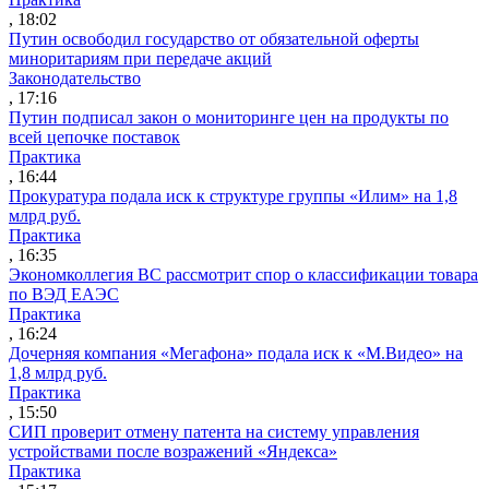
, 18:02
Путин освободил государство от обязательной оферты
миноритариям при передаче акций
Законодательство
, 17:16
Путин подписал закон о мониторинге цен на продукты по
всей цепочке поставок
Практика
, 16:44
Прокуратура подала иск к структуре группы «Илим» на 1,8
млрд руб.
Практика
, 16:35
Экономколлегия ВС рассмотрит спор о классификации товара
по ВЭД ЕАЭС
Практика
, 16:24
Дочерняя компания «Мегафона» подала иск к «М.Видео» на
1,8 млрд руб.
Практика
, 15:50
СИП проверит отмену патента на систему управления
устройствами после возражений «Яндекса»
Практика