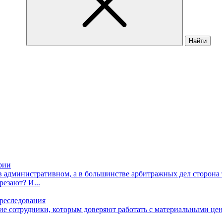
Найти
рии
м в административном, а в большинстве арбитражных дел сторона
резают? И...
преследования
гие сотрудники, которым доверяют работать с материальными це