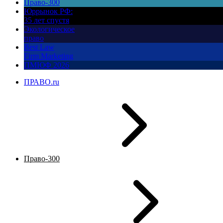
Право-300
Юррынок РФ:
35 лет спустя
Экологическое
право
Best Law
Firm Marketing
ПМЮФ 2026
ПРАВО.ru
Право-300