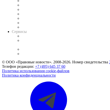
Картотека арбитражных дел
Решения арбитражных судов
Календарь рассмотрения арбитражных дел
Досье судей
Информация о судах
RSS лента новостей
Вакансии для юристов
Сервисы
Справочно-правовая система
Casebook: мониторинг дел
и компаний
Caselook: поиск и анализ практики
CASE.ONE: управление юридической службой
© ООО «Правовые новости». 2008-2026.
Номер свидетельства
Телефон редакции:
+7 (495) 645 37 60
Политика использования cookie-файлов
Политика конфиденциальности