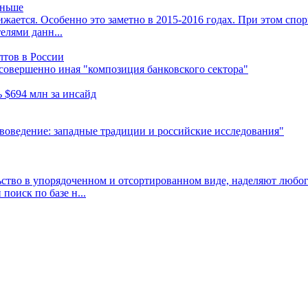
еньше
ается. Особенно это заметно в 2015-2016 годах. При этом спо
елями данн...
лтов в России
т совершенно иная "композиция банковского сектора"
 $694 млн за инсайд
оведение: западные традиции и российские исследования"
ство в упорядоченном и отсортированном виде, наделяют любого
оиск по базе н...