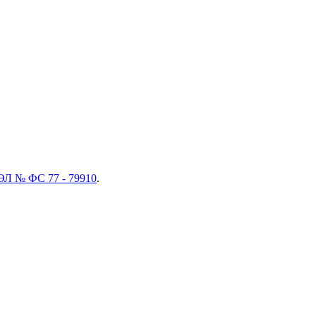
ЭЛ № ФС 77 - 79910
.