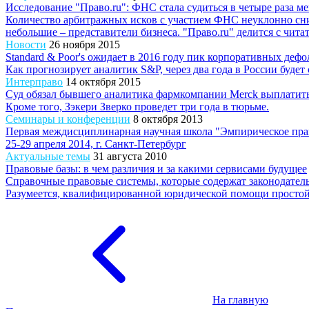
Исследование "Право.ru": ФНС стала судиться в четыре раза м
Количество арбитражных исков с участием ФНС неуклонно сниж
небольшие – представители бизнеса. "Право.ru" делится с читат
Новости
26 ноября 2015
Standard & Poor's ожидает в 2016 году пик корпоративных дефо
Как прогнозирует аналитик S&P, через два года в России буде
Интерправо
14 октября 2015
Суд обязал бывшего аналитика фармкомпании Merck выплатить
Кроме того, Зэкери Зверко проведет три года в тюрьме.
Семинары и конференции
8 октября 2013
Первая междисциплинарная научная школа "Эмпирическое прав
25-29 апреля 2014, г. Санкт-Петербург
Актуальные темы
31 августа 2010
Правовые базы: в чем различия и за какими сервисами будущее
Справочные правовые системы, которые содержат законодатель
Разумеется, квалифицированной юридической помощи простой п
На главную