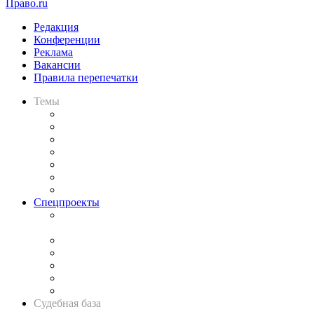
Право.ru
Редакция
Конференции
Реклама
Вакансии
Правила перепечатки
Темы
Практика
Законодательство
Процесс
Исследования
Рынок юридических услуг
Юридическое сообщество
Важнейшие правовые темы в прессе
Спецпроекты
Подкаст «В здравом уме
и твёрдой памяти»
Legal Design
Банкротная панорама
Советы для литигаторов
Сговоры на торгах
Авто
Судебная база