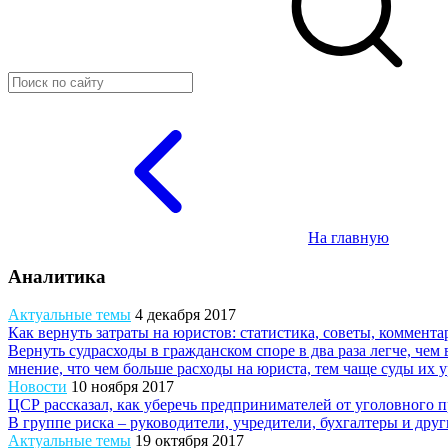
На главную
Аналитика
Актуальные темы
4 декабря 2017
Как вернуть затраты на юристов: статистика, советы, коммента
Вернуть судрасходы в гражданском споре в два раза легче, че
мнение, что чем больше расходы на юриста, тем чаще суды их у
Новости
10 ноября 2017
ЦСР рассказал, как уберечь предпринимателей от уголовного 
В группе риска – руководители, учредители, бухгалтеры и дру
Актуальные темы
19 октября 2017