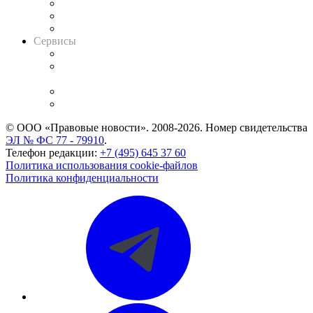
Информация о судах
RSS лента новостей
Вакансии для юристов
Сервисы
Справочно-правовая система
Casebook: мониторинг дел
и компаний
Caselook: поиск и анализ практики
CASE.ONE: управление юридической службой
© ООО «Правовые новости». 2008-2026.
Номер свидетельства
ЭЛ № ФС 77 - 79910
.
Телефон редакции:
+7 (495) 645 37 60
Политика использования cookie-файлов
Политика конфиденциальности