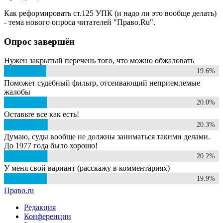
Как реформировать ст.125 УПК (и надо ли это вообще делать)
- тема нового опроса читателей "Право.Ru".
Опрос завершён
Нужен закрытый перечень того, что можно обжаловать
19.6%
19.6%
Поможет судебный фильтр, отсеивающий неприемлемые
жалобы
20.0%
20.0%
Оставьте все как есть!
20.3%
20.3%
Думаю, суды вообще не должны заниматься такими делами.
До 1977 года было хорошо!
20.2%
20.2%
У меня свой вариант (расскажу в комментариях)
19.9%
19.9%
Право.ru
Редакция
Конференции