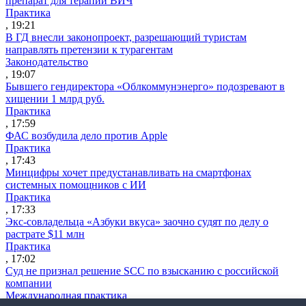
препарат для терапии ВИЧ
Практика
, 19:21
В ГД внесли законопроект, разрешающий туристам
направлять претензии к турагентам
Законодательство
, 19:07
Бывшего гендиректора «Облкоммунэнерго» подозревают в
хищении 1 млрд руб.
Практика
, 17:59
ФАС возбудила дело против Apple
Практика
, 17:43
Минцифры хочет предустанавливать на смартфонах
системных помощников с ИИ
Практика
, 17:33
Экс-совладельца «Азбуки вкуса» заочно судят по делу о
растрате $11 млн
Практика
, 17:02
Суд не признал решение SCC по взысканию с российской
компании
Международная практика