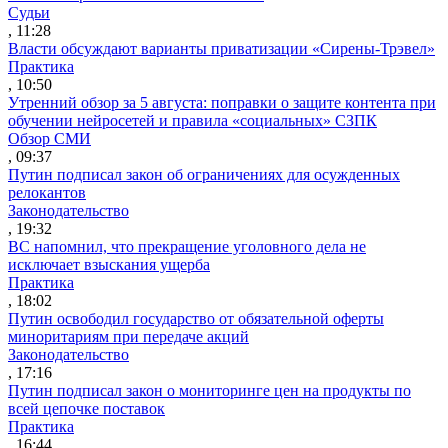
Судьи
, 11:28
Власти обсуждают варианты приватизации «Сирены-Трэвел»
Практика
, 10:50
Утренний обзор за 5 августа: поправки о защите контента при
обучении нейросетей и правила «социальных» СЗПК
Обзор СМИ
, 09:37
Путин подписал закон об ограничениях для осужденных
релокантов
Законодательство
, 19:32
ВС напомнил, что прекращение уголовного дела не
исключает взыскания ущерба
Практика
, 18:02
Путин освободил государство от обязательной оферты
миноритариям при передаче акций
Законодательство
, 17:16
Путин подписал закон о мониторинге цен на продукты по
всей цепочке поставок
Практика
, 16:44