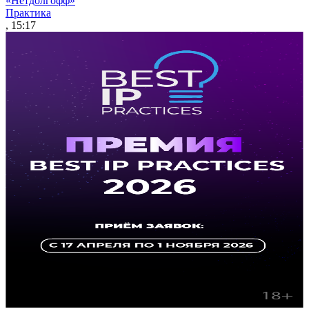
«Нетдолгофф»
Практика
, 15:17