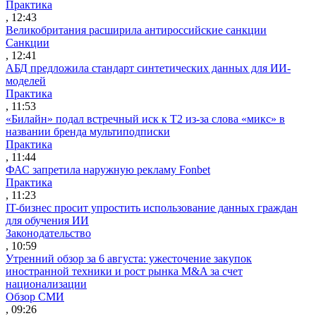
Практика
, 12:43
Великобритания расширила антироссийские санкции
Санкции
, 12:41
АБД предложила стандарт синтетических данных для ИИ-
моделей
Практика
, 11:53
«Билайн» подал встречный иск к Т2 из-за слова «микс» в
названии бренда мультиподписки
Практика
, 11:44
ФАС запретила наружную рекламу Fonbet
Практика
, 11:23
IT-бизнес просит упростить использование данных граждан
для обучения ИИ
Законодательство
, 10:59
Утренний обзор за 6 августа: ужесточение закупок
иностранной техники и рост рынка M&A за счет
национализации
Обзор СМИ
, 09:26