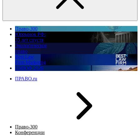
Право-300
Юррынок РФ:
35 лет спустя
Экологическое
право
Best Law
Firm Marketing
ПМЮФ 2026
ПРАВО.ru
Право-300
Конференции