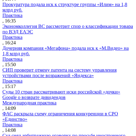
Прокуратура подала иск к структуре группы «Илим» на 1,8
млрд руб.
Практика
, 16:35
Экономколлегия ВС рассмотрит спор о классификации товара
по ВЭД ЕАЭС
Практика
, 16:24
Дочерняя компания «Мегафона» подала иск к «М.Видео» на
1,8 млрд руб.
Практика
, 15:50
СИП проверит отмену патента на систему управления
устройствами после возражений «Яндекса»
Практика
, 15:17
Суды 10 стран рассматривают иски российской «дочки»
Google о возврате дивидендов
Международная практика
, 14:09
ФАС раскрыла схему ограничения конкуренции в СРО
«Единство»
Практика
, 14:08
Суд снял арбитражную оговорку по просьбе иностранного