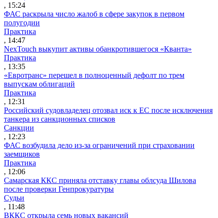
, 15:24
ФАС раскрыла число жалоб в сфере закупок в первом
полугодии
Практика
, 14:47
NexTouch выкупит активы обанкротившегося «Кванта»
Практика
, 13:35
«Евротранс» перешел в полноценный дефолт по трем
выпускам облигаций
Практика
, 12:31
Российский судовладелец отозвал иск к ЕС после исключения
танкера из санкционных списков
Санкции
, 12:23
ФАС возбудила дело из-за ограничений при страховании
заемщиков
Практика
, 12:06
Самарская ККС приняла отставку главы облсуда Шилова
после проверки Генпрокуратуры
Судьи
, 11:48
ВККС открыла семь новых вакансий