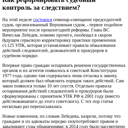
контроль за следствием?
На этой неделе
состоялся
семинар-совещание председателей
судов, организованный Верховным судом, - первое подобное
мероприятие после прошлогодней реформы. Глава ВС
Вячеслав Лебедев, помимо прочего, пообещал в скором
будущем серьезную корректировку практики применения
ст.125 УПК, которая устанавливает правила обжалования
действий следователей, дознавателей и прокуроров в
судебном порядке.
Впервые право граждан оспаривать решения государственных
органов и их агентов появилось в советской Конституции
1977·года, однако там содержалась лишь отсылка к закону,
который должен был объяснить порядок таких действий. Сам
закон появился только 10 лет спустя. Отдельно правила
оспаривания действий следователей и прокуроров были
сформулированы с принятием УПК РФ в 2001 году (вместо
действовавшешго до этого советского). С тех пор статья
несколько раз переписывалась
Новые изменения, по словам Лебедева, назрели, потому что
граждане и их адвокаты нередко злоупотребляют правом и
заваливают суды обращениями: в 2014 году было рассмотрено