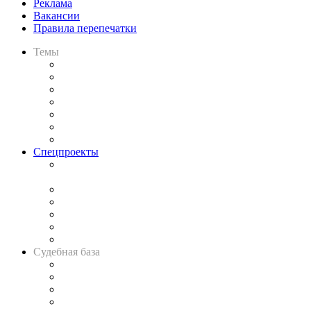
Реклама
Вакансии
Правила перепечатки
Темы
Практика
Законодательство
Процесс
Исследования
Рынок юридических услуг
Юридическое сообщество
Важнейшие правовые темы в прессе
Спецпроекты
Подкаст «В здравом уме
и твёрдой памяти»
Legal Design
Банкротная панорама
Советы для литигаторов
Сговоры на торгах
Авто
Судебная база
Картотека арбитражных дел
Решения арбитражных судов
Календарь рассмотрения арбитражных дел
Досье судей