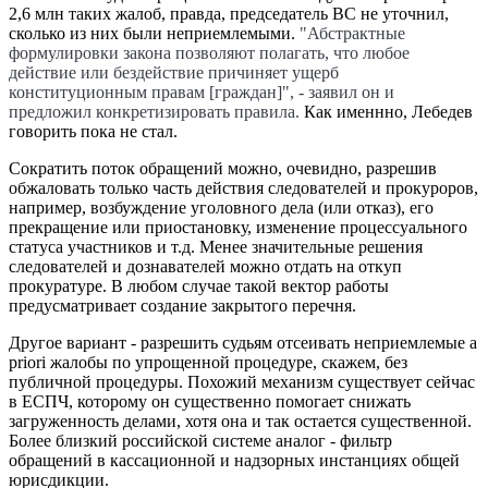
2,6 млн таких жалоб, правда, председатель ВС не уточнил,
сколько из них были неприемлемыми.
"Абстрактные
формулировки закона позволяют полагать, что любое
действие или бездействие причиняет ущерб
конституционным правам [граждан]", - заявил он и
предложил конкретизировать правила.
Как именнно, Лебедев
говорить пока не стал.
Сократить поток обращений можно, очевидно, разрешив
обжаловать только часть действия следователей и прокуроров,
например, возбуждение уголовного дела (или отказ), его
прекращение или приостановку, изменение процессуального
статуса участников и т.д. Менее значительные решения
следователей и дознавателей можно отдать на откуп
прокуратуре. В любом случае такой вектор работы
предусматривает создание закрытого перечня.
Другое вариант - разрешить судьям отсеивать неприемлемые a
priori жалобы по упрощенной процедуре, скажем, без
публичной процедуры. Похожий механизм существует сейчас
в ЕСПЧ, которому он существенно помогает снижать
загруженность делами, хотя она и так остается существенной.
Более близкий российской системе аналог - фильтр
обращений в кассационной и надзорных инстанциях общей
юрисдикции.