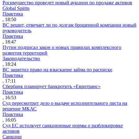
Росимущество проведет новый аукцион по продаже активов
Global Spirits
Практика
, 18:50
ВС решит, отвечает ли по долгам брошенной компании новый
руководитель
Практика
, 18:47
Путин подписал закон о новых правилах комплексного
развития территорий
Законодательство
, 18:24
ВС защитил право на взыскание займа по расписке
Практика
, 17:11
Сбербанк планирует банкротить «Евротранс»
Практика
, 16:53
Суд пересмотрит дело о выдаче исполнительного листа на
решение МКАС
Практика
, 16:05
Суд ЕС истолкует санкционные нормы о разблокировке
активов
Санкции