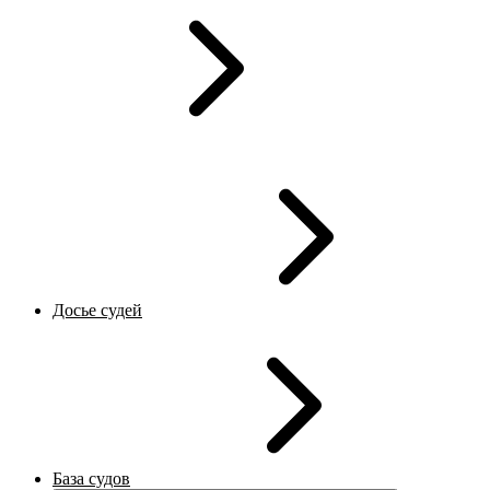
Досье судей
База судов