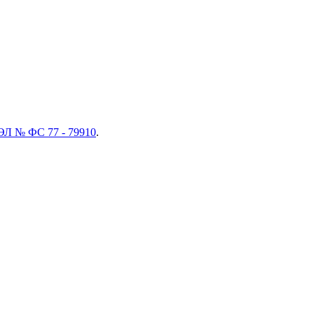
ЭЛ № ФС 77 - 79910
.