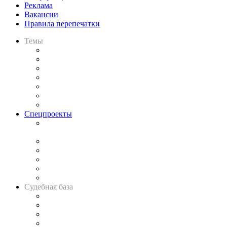
Реклама
Вакансии
Правила перепечатки
Темы
Практика
Законодательство
Процесс
Исследования
Рынок юридических услуг
Юридическое сообщество
Важнейшие правовые темы в прессе
Спецпроекты
Подкаст «В здравом уме
и твёрдой памяти»
Legal Design
Банкротная панорама
Советы для литигаторов
Сговоры на торгах
Авто
Судебная база
Картотека арбитражных дел
Решения арбитражных судов
Календарь рассмотрения арбитражных дел
Досье судей