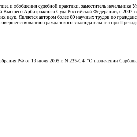
нализа и обобщения судебной практики, заместитель начальника
ей Высшего Арбитражного Суда Российской Федерации, с 2007 год
 наук. Является автором более 80 научных трудов по гражданск
и совершенствованию гражданского законодательства при Презид
брания РФ от 13 июля 2005 г. N 235-СФ "О назначении Сарбаша