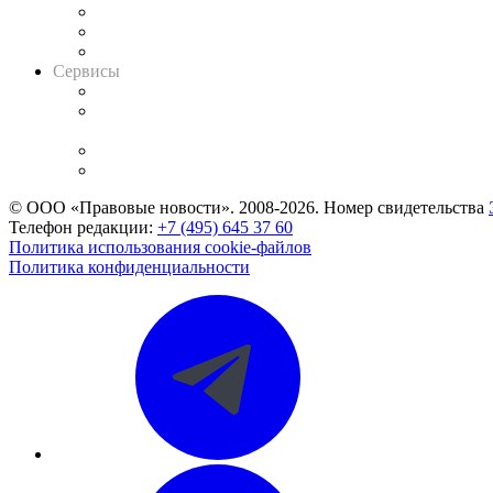
Информация о судах
RSS лента новостей
Вакансии для юристов
Сервисы
Справочно-правовая система
Casebook: мониторинг дел
и компаний
Caselook: поиск и анализ практики
CASE.ONE: управление юридической службой
© ООО «Правовые новости». 2008-2026.
Номер свидетельства
Телефон редакции:
+7 (495) 645 37 60
Политика использования cookie-файлов
Политика конфиденциальности