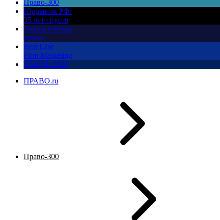
Право-300
Юррынок РФ:
35 лет спустя
Экологическое
право
Best Law
Firm Marketing
ПМЮФ 2026
ПРАВО.ru
Право-300