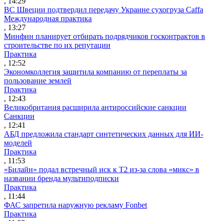
, 14:29
ВС Швеции подтвердил передачу Украине сухогруза Caffa
Международная практика
, 13:27
Минфин планирует отбирать подрядчиков госконтрактов в
строительстве по их репутации
Практика
, 12:52
Экономколлегия защитила компанию от переплаты за
пользование землей
Практика
, 12:43
Великобритания расширила антироссийские санкции
Санкции
, 12:41
АБД предложила стандарт синтетических данных для ИИ-
моделей
Практика
, 11:53
«Билайн» подал встречный иск к Т2 из-за слова «микс» в
названии бренда мультиподписки
Практика
, 11:44
ФАС запретила наружную рекламу Fonbet
Практика