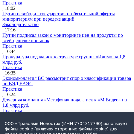
Практика
, 18:02
Путин освободил государство от обязательной оферты
миноритариям при передаче акций
Законодательство
, 17:16
Путин подписал закон о мониторинге цен на продукты по
всей цепочке поставок
Практика
, 16:44
Прокуратура подала иск к структуре группы «Илим» на 1,8
млрд руб.
Практика
, 16:35
Экономколлегия ВС рассмотрит спор о классификации товара
по ВЭД ЕАЭС
Практика
, 16:24
Дочерняя компания «Мегафона» подала иск к «М.Видео» на
1,8 млрд руб.
Практика
, 15:50
СИП проверит отмену патента на систему управления
ООО «Правовые Новости» (ИНН 7704317790) использует
устройствами после возражений «Яндекса»
файлы cookie (включая сторонние файлы cookie) для
Практика