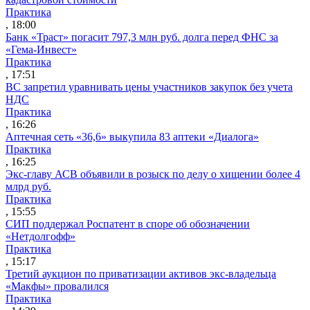
Практика
, 18:00
Банк «Траст» погасит 797,3 млн руб. долга перед ФНС за
«Гема-Инвест»
Практика
, 17:51
ВС запретил уравнивать цены участников закупок без учета
НДС
Практика
, 16:26
Аптечная сеть «36,6» выкупила 83 аптеки «Диалога»
Практика
, 16:25
Экс-главу АСВ объявили в розыск по делу о хищении более 4
млрд руб.
Практика
, 15:55
СИП поддержал Роспатент в споре об обозначении
«Нетдолгофф»
Практика
, 15:17
Третий аукцион по приватизации активов экс-владельца
«Макфы» провалился
Практика