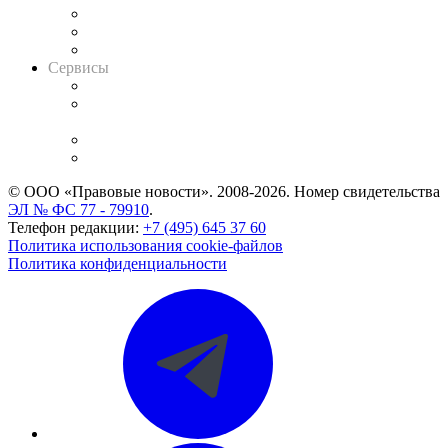
Информация о судах
RSS лента новостей
Вакансии для юристов
Сервисы
Справочно-правовая система
Casebook: мониторинг дел
и компаний
Caselook: поиск и анализ практики
CASE.ONE: управление юридической службой
© ООО «Правовые новости». 2008-2026.
Номер свидетельства
ЭЛ № ФС 77 - 79910
.
Телефон редакции:
+7 (495) 645 37 60
Политика использования cookie-файлов
Политика конфиденциальности