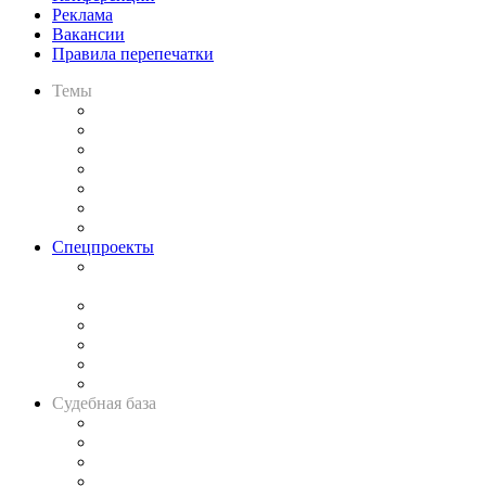
Реклама
Вакансии
Правила перепечатки
Темы
Практика
Законодательство
Процесс
Исследования
Рынок юридических услуг
Юридическое сообщество
Важнейшие правовые темы в прессе
Спецпроекты
Подкаст «В здравом уме
и твёрдой памяти»
Legal Design
Банкротная панорама
Советы для литигаторов
Сговоры на торгах
Авто
Судебная база
Картотека арбитражных дел
Решения арбитражных судов
Календарь рассмотрения арбитражных дел
Досье судей