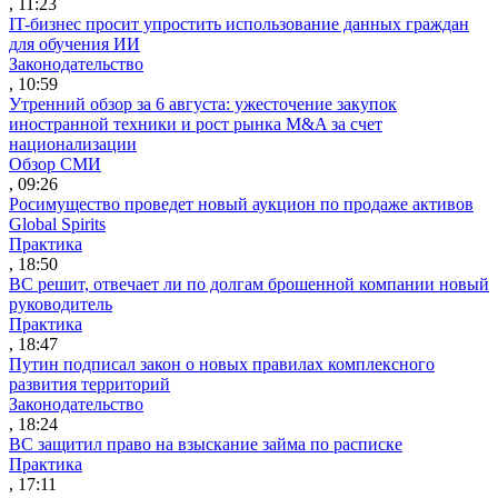
, 11:23
IT-бизнес просит упростить использование данных граждан
для обучения ИИ
Законодательство
, 10:59
Утренний обзор за 6 августа: ужесточение закупок
иностранной техники и рост рынка M&A за счет
национализации
Обзор СМИ
, 09:26
Росимущество проведет новый аукцион по продаже активов
Global Spirits
Практика
, 18:50
ВС решит, отвечает ли по долгам брошенной компании новый
руководитель
Практика
, 18:47
Путин подписал закон о новых правилах комплексного
развития территорий
Законодательство
, 18:24
ВС защитил право на взыскание займа по расписке
Практика
, 17:11