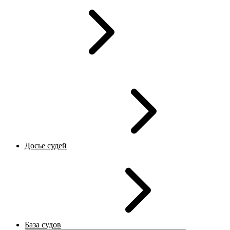
Досье судей
База судов