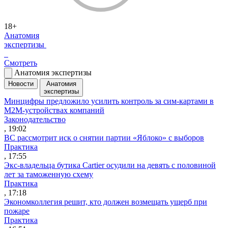
18+
Анатомия
экспертизы
Смотреть
Анатомия экспертизы
Новости
Анатомия
экспертизы
Минцифры предложило усилить контроль за сим-картами в
M2M-устройствах компаний
Законодательство
, 19:02
ВС рассмотрит иск о снятии партии «Яблоко» с выборов
Практика
, 17:55
Экс-владельца бутика Cartier осудили на девять с половиной
лет за таможенную схему
Практика
, 17:18
Экономколлегия решит, кто должен возмещать ущерб при
пожаре
Практика