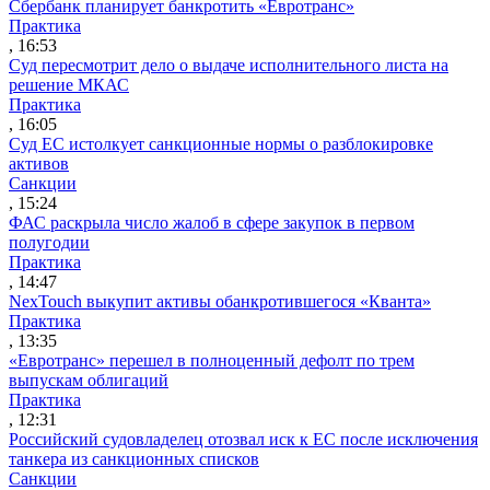
Сбербанк планирует банкротить «Евротранс»
Практика
, 16:53
Суд пересмотрит дело о выдаче исполнительного листа на
решение МКАС
Практика
, 16:05
Суд ЕС истолкует санкционные нормы о разблокировке
активов
Санкции
, 15:24
ФАС раскрыла число жалоб в сфере закупок в первом
полугодии
Практика
, 14:47
NexTouch выкупит активы обанкротившегося «Кванта»
Практика
, 13:35
«Евротранс» перешел в полноценный дефолт по трем
выпускам облигаций
Практика
, 12:31
Российский судовладелец отозвал иск к ЕС после исключения
танкера из санкционных списков
Санкции