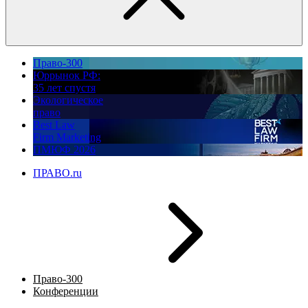
Право-300
Юррынок РФ:
35 лет спустя
Экологическое
право
Best Law
Firm Marketing
ПМЮФ 2026
ПРАВО.ru
Право-300
Конференции