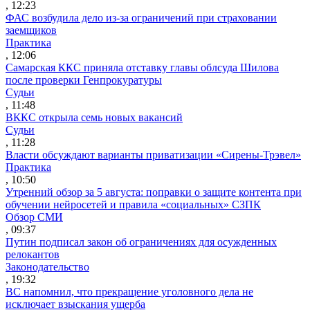
, 12:23
ФАС возбудила дело из-за ограничений при страховании
заемщиков
Практика
, 12:06
Самарская ККС приняла отставку главы облсуда Шилова
после проверки Генпрокуратуры
Судьи
, 11:48
ВККС открыла семь новых вакансий
Судьи
, 11:28
Власти обсуждают варианты приватизации «Сирены-Трэвел»
Практика
, 10:50
Утренний обзор за 5 августа: поправки о защите контента при
обучении нейросетей и правила «социальных» СЗПК
Обзор СМИ
, 09:37
Путин подписал закон об ограничениях для осужденных
релокантов
Законодательство
, 19:32
ВС напомнил, что прекращение уголовного дела не
исключает взыскания ущерба