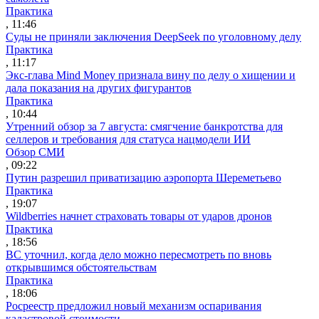
Практика
, 11:46
Суды не приняли заключения DeepSeek по уголовному делу
Практика
, 11:17
Экс-глава Mind Money признала вину по делу о хищении и
дала показания на других фигурантов
Практика
, 10:44
Утренний обзор за 7 августа: смягчение банкротства для
селлеров и требования для статуса нацмодели ИИ
Обзор СМИ
, 09:22
Путин разрешил приватизацию аэропорта Шереметьево
Практика
, 19:07
Wildberries начнет страховать товары от ударов дронов
Практика
, 18:56
ВС уточнил, когда дело можно пересмотреть по вновь
открывшимся обстоятельствам
Практика
, 18:06
Росреестр предложил новый механизм оспаривания
кадастровой стоимости