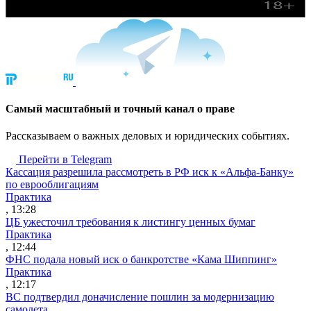
Cамый масштабный и точный канал о праве
Рассказываем о важных деловых и юридических событиях.
Перейти в Telegram
Кассация разрешила рассмотреть в РФ иск к «Альфа-Банку»
по еврооблигациям
Практика
, 13:28
ЦБ ужесточил требования к листингу ценных бумаг
Практика
, 12:44
ФНС подала новый иск о банкротстве «Кама Шиппинг»
Практика
, 12:17
ВС подтвердил доначисление пошлин за модернизацию
самолета