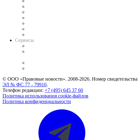
Картотека арбитражных дел
Решения арбитражных судов
Календарь рассмотрения арбитражных дел
Досье судей
Информация о судах
RSS лента новостей
Вакансии для юристов
Сервисы
Справочно-правовая система
Casebook: мониторинг дел
и компаний
Caselook: поиск и анализ практики
CASE.ONE: управление юридической службой
© ООО «Правовые новости». 2008-2026.
Номер свидетельства
ЭЛ № ФС 77 - 79910
.
Телефон редакции:
+7 (495) 645 37 60
Политика использования cookie-файлов
Политика конфиденциальности