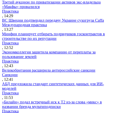
Третий аукцион по приватизации активов экс-владельца
«Макфы» провалился
Практика
, 14:29
ВС Швеции подтвердил передачу Украине сухогруза Caffa
Международная практика
, 13:27
Минфин планирует отбирать подрядчиков госконтрактов в
строительстве по их репутации
Практика
, 12:52
Экономколлегия защитила компанию от переплаты за
пользование землей
Практика
, 12:43
Великобритания расширила антироссийские санкции
Санкции
, 12:41
АБД предложила стандарт синтетических данных для ИИ-
моделей
Практика
, 11:53
«Билайн» подал встречный иск к Т2 из-за слова «микс» в
названии бренда мультиподписки
Практика