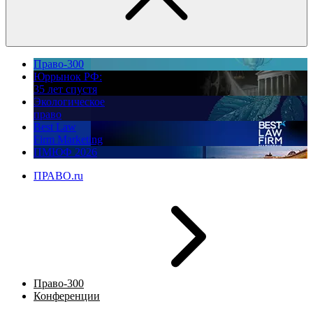
Право-300
Юррынок РФ:
35 лет спустя
Экологическое
право
Best Law
Firm Marketing
ПМЮФ 2026
ПРАВО.ru
Право-300
Конференции