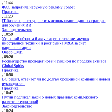
, 11:44
ФАС запретила наружную рекламу Fonbet
Практика
, 11:23
IT-бизнес просит упростить использование данных граждан
для обучения ИИ
Законодательство
, 10:59
Утренний обзор за 6 августа: ужесточение закупок
иностранной техники и рост рынка M&A за счет
национализации
Обзор СМИ
, 09:26
Росимущество проведет новый аукцион по продаже активов
Global Spirits
Практика
, 18:50
ВС решит, отвечает ли по долгам брошенной компании новый
руководитель
Практика
, 18:47
Путин подписал закон о новых правилах комплексного
развития территорий
Законодательство
, 18:24