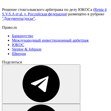
Решение стокгольмского арбитража по делу ЮКОСа (
Renta 4
S.V.S.A et al. v. Российская федерация
) размещено в рубрике
"Документы/досье"
.
Право.ru
Банкротство
Международный инвестиционный арбитраж
ЮКОС
Steptoe & Johnson
Швеция
Поделиться