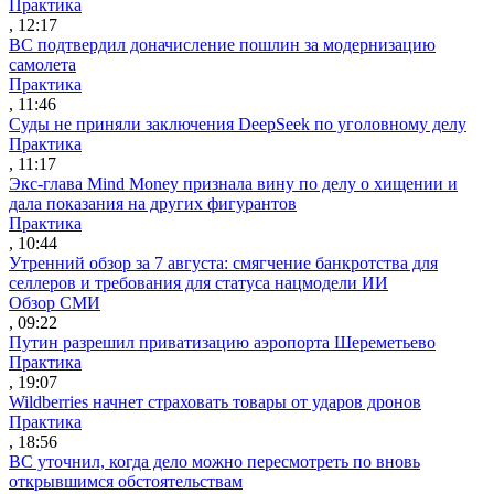
Практика
, 12:17
ВС подтвердил доначисление пошлин за модернизацию
самолета
Практика
, 11:46
Суды не приняли заключения DeepSeek по уголовному делу
Практика
, 11:17
Экс-глава Mind Money признала вину по делу о хищении и
дала показания на других фигурантов
Практика
, 10:44
Утренний обзор за 7 августа: смягчение банкротства для
селлеров и требования для статуса нацмодели ИИ
Обзор СМИ
, 09:22
Путин разрешил приватизацию аэропорта Шереметьево
Практика
, 19:07
Wildberries начнет страховать товары от ударов дронов
Практика
, 18:56
ВС уточнил, когда дело можно пересмотреть по вновь
открывшимся обстоятельствам