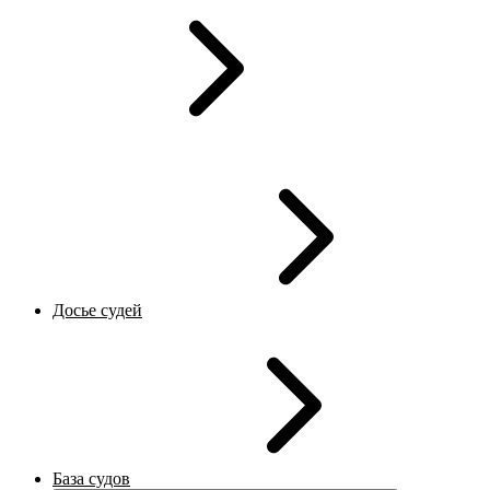
Досье судей
База судов