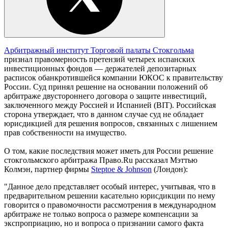
Арбитражный институт Торговой палаты Стокгольма
признал правомерность претензий четырех испанских
инвестиционных фондов — держателей депозитарных
расписок обанкротившейся компании ЮКОС к правительству
России. Суд принял решение на основании положений об
арбитраже двустороннего договора о защите инвестиций,
заключенного между Россией и Испанией (BIT). Российская
сторона утверждает, что в данном случае суд не обладает
юрисдикцией для решения вопросов, связанных с лишением
прав собственности на имущество.
О том, какие последствия может иметь для России решение
стокгольмского арбитража Право.Ru рассказал Мэттью
Колмэн, партнер фирмы
Steptoe & Johnson
(Лондон):
"Данное дело представляет особый интерес, учитывая, что в
предварительном решении касательно юрисдикции по нему
говорится о правомочности рассмотрения в международном
арбитраже не только вопроса о размере компенсации за
экспроприацию, но и вопроса о признании самого факта