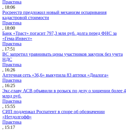
Практика
, 18:06
Росреестр предложил новый механизм оспаривания
кадастровой стоимости
Практика
, 18:00
Банк «Траст» погасит 797,3 млн руб. долга перед ФНС за
«Гема-Инвест»
Практика
, 17:51
ВС запретил уравнивать цены участников закупок без учета
НДС
Практика
, 16:26
Аптечная сеть «36,6» выкупила 83 аптеки «Диалога»
Практика
, 16:25
Экс-главу АСВ объявили в розыск по делу о хищении более 4
млрд руб.
Практика
, 15:55
СИП поддержал Роспатент в споре об обозначении
«Нетдолгофф»
Практика
, 15:17