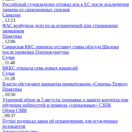
Российский судовладелец отозвал иск к ЕС после исключения
танкера из санкционных списков
Санкции
, 12:23
ФАС возбудила дело из-за ограничений при страховании
заемщиков
Практика
, 12:06
Самарская ККС приняла отставку главы облсуда Шилова
после проверки Генпрокуратуры
Судьи
, 11:48
ВККС открыла семь новых вакансий
Судьи
, 11:28
Власти обсуждают варианты приватизации «Сирены-Трэвел»
Практика
, 10:50
Утренний обзор за 5 августа: поправки о защите контента при
обучении нейросетей и правила «социальных» СЗПК
Обзор СМИ
, 09:37
Путин подписал закон об ограничениях для осужденных
релокантов
Законодательство