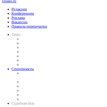
Право.ru
Редакция
Конференции
Реклама
Вакансии
Правила перепечатки
Темы
Практика
Законодательство
Процесс
Исследования
Рынок юридических услуг
Юридическое сообщество
Важнейшие правовые темы в прессе
Спецпроекты
Подкаст «В здравом уме
и твёрдой памяти»
Legal Design
Банкротная панорама
Советы для литигаторов
Сговоры на торгах
Авто
Судебная база