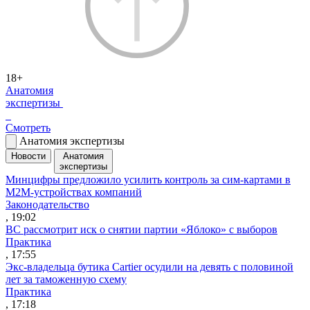
18+
Анатомия
экспертизы
Смотреть
Анатомия экспертизы
Новости
Анатомия
экспертизы
Минцифры предложило усилить контроль за сим-картами в
M2M-устройствах компаний
Законодательство
, 19:02
ВС рассмотрит иск о снятии партии «Яблоко» с выборов
Практика
, 17:55
Экс-владельца бутика Cartier осудили на девять с половиной
лет за таможенную схему
Практика
, 17:18