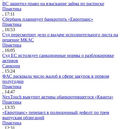
ВС защитил право на взыскание займа по расписке
Практика
, 17:11
Сбербанк планирует банкротить «Евротранс»
Практика
, 16:53
Суд пересмотрит дело о выдаче исполнительного листа на
решение МКАС
Практика
, 16:05
Суд ЕС истолкует санкционные нормы о разблокировке
активов
Санкции
, 15:24
ФАС раскрыла число жалоб в сфере закупок в первом
полугодии
Практика
, 14:47
NexTouch выкупит активы обанкротившегося «Кванта»
Практика
, 13:35
«Евротранс» перешел в полноценный дефолт по трем
выпускам облигаций
Практика
, 12:31