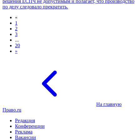
решения ЕСПЧ не допустимым и полагает, что производство
по делу следовало прекратить.
«
1
2
3
...
20
»
На главную
Право.ru
Редакция
Конференции
Реклама
Вакансии