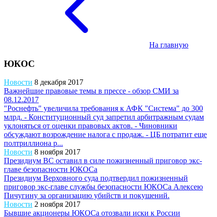
На главную
ЮКОС
Новости
8 декабря 2017
Важнейшие правовые темы в прессе - обзор СМИ за
08.12.2017
"Роснефть" увеличила требования к АФК "Система" до 300
млрд. - Конституционный суд запретил арбитражным судам
уклоняться от оценки правовых актов. - Чиновники
обсуждают возрождение налога с продаж. - ЦБ потратит еще
полтриллиона р...
Новости
8 ноября 2017
Президиум ВС оставил в силе пожизненный приговор экс-
главе безопасности ЮКОСа
Президиум Верховного суда подтвердил пожизненный
приговор экс-главе службы безопасности ЮКОСа Алексею
Пичугину за организацию убийств и покушений.
Новости
2 ноября 2017
Бывшие акционеры ЮКОСа отозвали иски к России