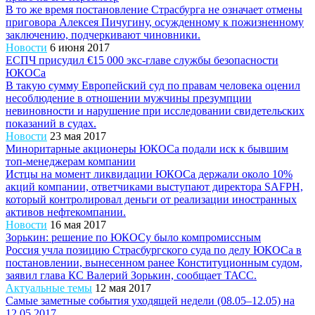
В то же время постановление Страсбурга не означает отмены
приговора Алексея Пичугину, осужденному к пожизненному
заключению, подчеркивают чиновники.
Новости
6 июня 2017
ЕСПЧ присудил €15 000 экс-главе службы безопасности
ЮКОСа
В такую сумму Европейский суд по правам человека оценил
несоблюдение в отношении мужчины презумпции
невиновности и нарушение при исследовании свидетельских
показаний в судах.
Новости
23 мая 2017
Миноритарные акционеры ЮКОСа подали иск к бывшим
топ-менеджерам компании
Истцы на момент ликвидации ЮКОСа держали около 10%
акций компании, ответчиками выступают директора SAFPH,
который контролировал деньги от реализации иностранных
активов нефтекомпании.
Новости
16 мая 2017
Зорькин: решение по ЮКОСу было компромиссным
Россия учла позицию Страсбургского суда по делу ЮКОСа в
постановлении, вынесенном ранее Конституционным судом,
заявил глава КС Валерий Зорькин, сообщает ТАСС.
Актуальные темы
12 мая 2017
Самые заметные события уходящей недели (08.05–12.05) на
12.05.2017