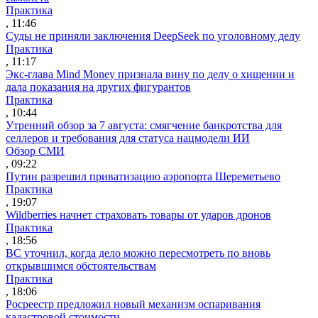
Практика
, 11:46
Суды не приняли заключения DeepSeek по уголовному делу
Практика
, 11:17
Экс-глава Mind Money признала вину по делу о хищении и
дала показания на других фигурантов
Практика
, 10:44
Утренний обзор за 7 августа: смягчение банкротства для
селлеров и требования для статуса нацмодели ИИ
Обзор СМИ
, 09:22
Путин разрешил приватизацию аэропорта Шереметьево
Практика
, 19:07
Wildberries начнет страховать товары от ударов дронов
Практика
, 18:56
ВС уточнил, когда дело можно пересмотреть по вновь
открывшимся обстоятельствам
Практика
, 18:06
Росреестр предложил новый механизм оспаривания
кадастровой стоимости