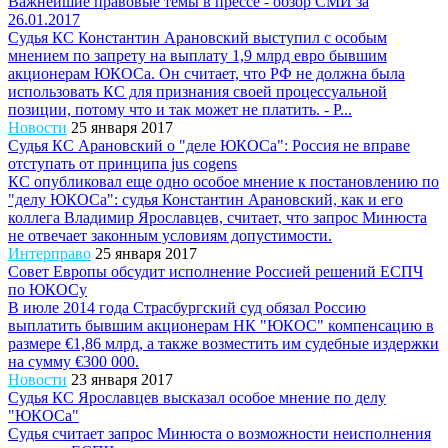
Важнейшие правовые темы в прессе - обзор СМИ за
26.01.2017
Судья КС Константин Арановский выступил с особым
мнением по запрету на выплату 1,9 млрд евро бывшим
акционерам ЮКОСа. Он считает, что РФ не должна была
использовать КС для признания своей процессуальной
позиции, потому что и так может не платить. - Р...
Новости
25 января 2017
Судья КС Арановский о "деле ЮКОСа": Россия не вправе
отступать от принципа jus cogens
КС опубликовал еще одно особое мнение к постановлению по
"делу ЮКОСа": судья Константин Арановский, как и его
коллега Владимир Ярославцев, считает, что запрос Минюста
не отвечает законным условиям допустимости.
Интерправо
25 января 2017
Совет Европы обсудит исполнение Россией решений ЕСПЧ
по ЮКОСу
В июле 2014 года Страсбургский суд обязал Россию
выплатить бывшим акционерам НК "ЮКОС" компенсацию в
размере €1,86 млрд, а также возместить им судебные издержки
на сумму €300 000.
Новости
23 января 2017
Судья КС Ярославцев высказал особое мнение по делу
"ЮКОСа"
Судья считает запрос Минюста о возможности неисполнения