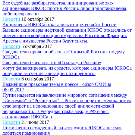
Все судебные разбирательства, инициированные экс-
акционерами ЮКОС против России, либо приостановлены,
либо прекращены.
Новости
10 октября 2017
Акционеры ЮКОСа отказались от претензий к России
Бывшие акционеры нефтяной компании ЮКОС отказались от
претензий на конфискацию имущества России во Франции.
Аресты с имущества России будут сняты.
Новости
5 октября 2017
Следователи провели обыск в «Открытой России» по делу
ЮКОСа
Следователи считают, что «Открытую Россию»
могут финансировать из средств, которые акционеры ЮКОСа
получили за счет легализации похищенного.
Новости
6 сентября 2017
Важнейшие правовые темы в прессе - обзор СМИ за
06.09.2017
Путин надеется на заключение мирового соглашения между
"Системой" и "Роснефтью". - Россия оспорит в американском
суде запрет на использование своей дипломатической
недвижимости. - Очередная тяжба между РФ и экс-
акционерами ЮКОСа п...
Новости
21 июля 2017
Пожизненно осужденный экс-сотрудник ЮКОСа не смог
добиться помилования