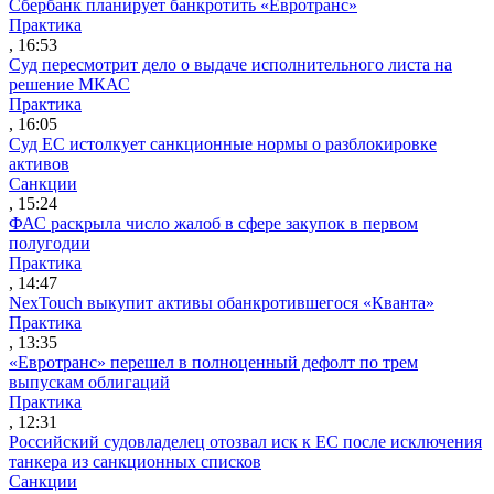
Сбербанк планирует банкротить «Евротранс»
Практика
, 16:53
Суд пересмотрит дело о выдаче исполнительного листа на
решение МКАС
Практика
, 16:05
Суд ЕС истолкует санкционные нормы о разблокировке
активов
Санкции
, 15:24
ФАС раскрыла число жалоб в сфере закупок в первом
полугодии
Практика
, 14:47
NexTouch выкупит активы обанкротившегося «Кванта»
Практика
, 13:35
«Евротранс» перешел в полноценный дефолт по трем
выпускам облигаций
Практика
, 12:31
Российский судовладелец отозвал иск к ЕС после исключения
танкера из санкционных списков
Санкции