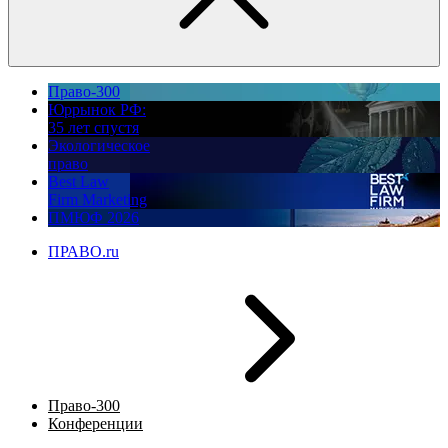
Право-300
Юррынок РФ:
35 лет спустя
Экологическое
право
Best Law
Firm Marketing
ПМЮФ 2026
ПРАВО.ru
Право-300
Конференции