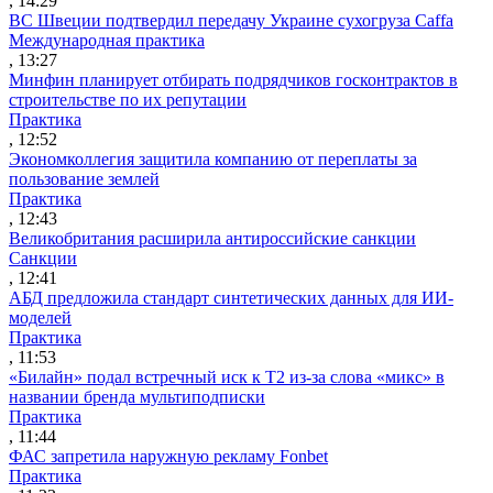
, 14:29
ВС Швеции подтвердил передачу Украине сухогруза Caffa
Международная практика
, 13:27
Минфин планирует отбирать подрядчиков госконтрактов в
строительстве по их репутации
Практика
, 12:52
Экономколлегия защитила компанию от переплаты за
пользование землей
Практика
, 12:43
Великобритания расширила антироссийские санкции
Санкции
, 12:41
АБД предложила стандарт синтетических данных для ИИ-
моделей
Практика
, 11:53
«Билайн» подал встречный иск к Т2 из-за слова «микс» в
названии бренда мультиподписки
Практика
, 11:44
ФАС запретила наружную рекламу Fonbet
Практика