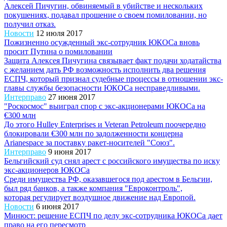
Алексей Пичугин, обвиняемый в убийстве и нескольких
покушениях, подавал прошение о своем помиловании, но
получил отказ.
Новости
12 июля 2017
Пожизненно осужденный экс-сотрудник ЮКОСа вновь
просит Путина о помиловании
Защита Алексея Пичугина связывает факт подачи ходатайства
с желанием дать РФ возможность исполнить два решения
ЕСПЧ, который признал судебные процессы в отношении экс-
главы службы безопасности ЮКОСа несправедливыми.
Интерправо
27 июня 2017
"Роскосмос" выиграл спор с экс-акционерами ЮКОСа на
€300 млн
До этого Hulley Enterprises и Veteran Petroleum поочередно
блокировали €300 млн по задолженности концерна
Arianespace за поставку ракет-носителей "Союз".
Интерправо
9 июня 2017
Бельгийский суд снял арест с российского имущества по иску
экс-акционеров ЮКОСа
Среди имущества РФ, оказавшегося под арестом в Бельгии,
был ряд банков, а также компания "Евроконтроль",
которая регулирует воздушное движение над Европой.
Новости
6 июня 2017
Минюст: решение ЕСПЧ по делу экс-сотрудника ЮКОСа дает
право на его пересмотр