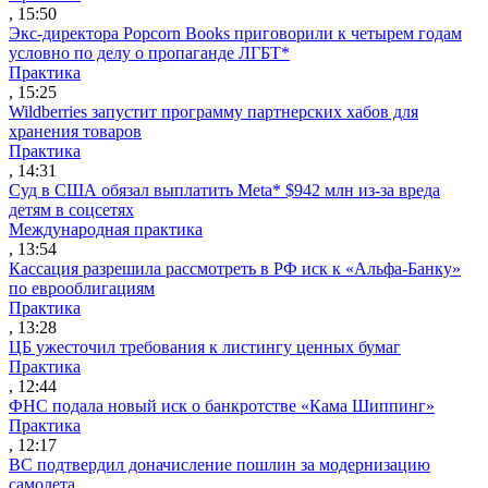
, 15:50
Экс-директора Popcorn Books приговорили к четырем годам
условно по делу о пропаганде ЛГБТ*
Практика
, 15:25
Wildberries запустит программу партнерских хабов для
хранения товаров
Практика
, 14:31
Суд в США обязал выплатить Meta* $942 млн из-за вреда
детям в соцсетях
Международная практика
, 13:54
Кассация разрешила рассмотреть в РФ иск к «Альфа-Банку»
по еврооблигациям
Практика
, 13:28
ЦБ ужесточил требования к листингу ценных бумаг
Практика
, 12:44
ФНС подала новый иск о банкротстве «Кама Шиппинг»
Практика
, 12:17
ВС подтвердил доначисление пошлин за модернизацию
самолета