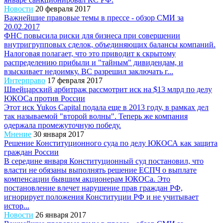
Новости
20 февраля 2017
Важнейшие правовые темы в прессе - обзор СМИ за
20.02.2017
ФНС повысила риски для бизнеса при совершении
внутригрупповых сделок, объединяющих балансы компаний.
Налоговая полагает, что это приводит к скрытому
распределению прибыли и "тайным" дивидендам, и
взыскивает недоимку. ВС разрешил заключать г...
Интерправо
17 февраля 2017
Швейцарский арбитраж рассмотрит иск на $13 млрд по делу
ЮКОСа против России
Этот иск Yukos Capital подала еще в 2013 году, в рамках дел
так называемой "второй волны". Теперь же компания
одержала промежуточную победу.
Мнение
30 января 2017
Решение Конституционного суда по делу ЮКОСА как защита
граждан России
В середине января Конституционный суд постановил, что
власти не обязаны выполнять решение ЕСПЧ о выплате
компенсации бывшим акционерам ЮКОСа. Это
постановление влечет нарушение прав граждан РФ,
игнорирует положения Конституции РФ и не учитывает
истор...
Новости
26 января 2017