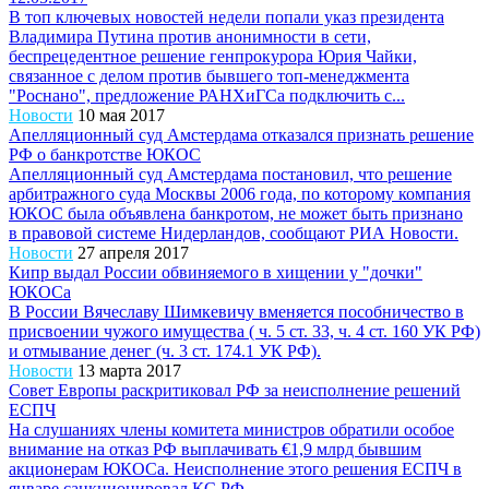
В топ ключевых новостей недели попали указ президента
Владимира Путина против анонимности в сети,
беспрецедентное решение генпрокурора Юрия Чайки,
связанное с делом против бывшего топ-менеджмента
"Роснано", предложение РАНХиГСа подключить с...
Новости
10 мая 2017
Апелляционный суд Амстердама отказался признать решение
РФ о банкротстве ЮКОС
Апелляционный суд Амстердама постановил, что решение
арбитражного суда Москвы 2006 года, по которому компания
ЮКОС была объявлена банкротом, не может быть признано
в правовой системе Нидерландов, сообщают РИА Новости.
Новости
27 апреля 2017
Кипр выдал России обвиняемого в хищении у "дочки"
ЮКОСа
В России Вячеславу Шимкевичу вменяется пособничество в
присвоении чужого имущества ( ч. 5 ст. 33, ч. 4 ст. 160 УК РФ)
и отмывание денег (ч. 3 ст. 174.1 УК РФ).
Новости
13 марта 2017
Совет Европы раскритиковал РФ за неисполнение решений
ЕСПЧ
На слушаниях члены комитета министров обратили особое
внимание на отказ РФ выплачивать €1,9 млрд бывшим
акционерам ЮКОСа. Неисполнение этого решения ЕСПЧ в
январе санкционировал КС РФ.