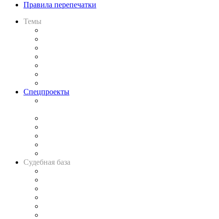
Правила перепечатки
Темы
Практика
Законодательство
Процесс
Исследования
Рынок юридических услуг
Юридическое сообщество
Важнейшие правовые темы в прессе
Спецпроекты
Подкаст «В здравом уме
и твёрдой памяти»
Legal Design
Банкротная панорама
Советы для литигаторов
Сговоры на торгах
Авто
Судебная база
Картотека арбитражных дел
Решения арбитражных судов
Календарь рассмотрения арбитражных дел
Досье судей
Информация о судах
RSS лента новостей