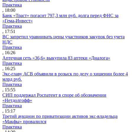
Практика
, 18:00
Банк «Траст» погасит 797,3 млн руб. долга перед ФНС за
«Гема-Инвест»
Практика
, 17:51
ВС запретил уравнивать цены участников закупок без учета
НДС
Практика
, 16:26
Аптечная сеть «36,6» выкупила 83 аптеки «Диалога»
Практика
, 16:25
Экс-главу АСВ объявили в розыск по делу о хищении более 4
млрд руб.
Практика
, 15:55
СИП поддержал Роспатент в споре об обозначении
«Нетдолгофф»
Практика
, 15:17
Третий аукцион по приватизации активов экс-владельца
«Макфы» провалился
Практика