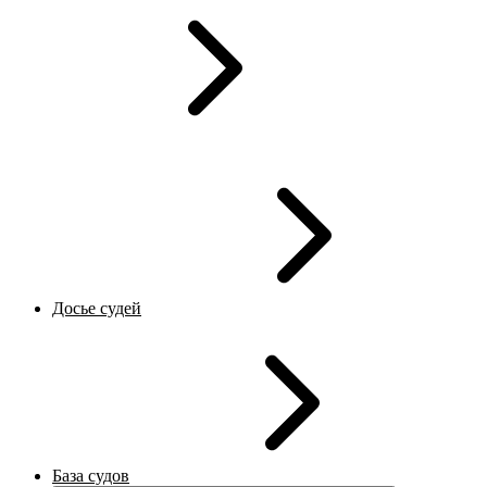
Досье судей
База судов