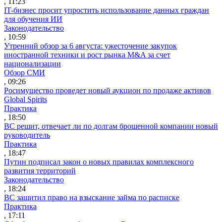
, 11:23
IT-бизнес просит упростить использование данных граждан
для обучения ИИ
Законодательство
, 10:59
Утренний обзор за 6 августа: ужесточение закупок
иностранной техники и рост рынка M&A за счет
национализации
Обзор СМИ
, 09:26
Росимущество проведет новый аукцион по продаже активов
Global Spirits
Практика
, 18:50
ВС решит, отвечает ли по долгам брошенной компании новый
руководитель
Практика
, 18:47
Путин подписал закон о новых правилах комплексного
развития территорий
Законодательство
, 18:24
ВС защитил право на взыскание займа по расписке
Практика
, 17:11