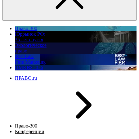
Право-300
Юррынок РФ:
35 лет спустя
Экологическое
право
Best Law
Firm Marketing
ПМЮФ 2026
ПРАВО.ru
Право-300
Конференции