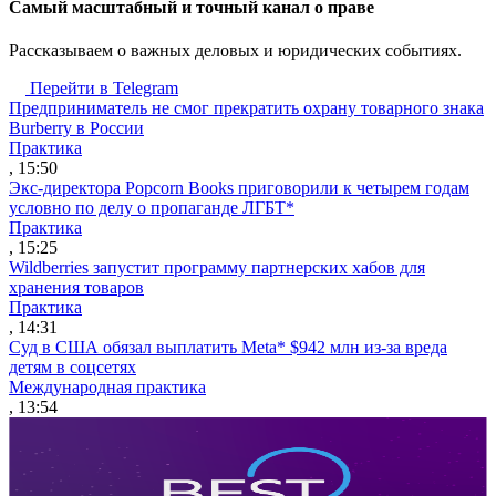
Cамый масштабный и точный канал о праве
Рассказываем о важных деловых и юридических событиях.
Перейти в Telegram
Предприниматель не смог прекратить охрану товарного знака
Burberry в России
Практика
, 15:50
Экс-директора Popcorn Books приговорили к четырем годам
условно по делу о пропаганде ЛГБТ*
Практика
, 15:25
Wildberries запустит программу партнерских хабов для
хранения товаров
Практика
, 14:31
Суд в США обязал выплатить Meta* $942 млн из-за вреда
детям в соцсетях
Международная практика
, 13:54