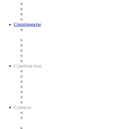
Исследования
Рынок юридических услуг
Юридическое сообщество
Важнейшие правовые темы в прессе
Спецпроекты
Подкаст «В здравом уме
и твёрдой памяти»
Legal Design
Банкротная панорама
Советы для литигаторов
Сговоры на торгах
Авто
Судебная база
Картотека арбитражных дел
Решения арбитражных судов
Календарь рассмотрения арбитражных дел
Досье судей
Информация о судах
RSS лента новостей
Вакансии для юристов
Сервисы
Справочно-правовая система
Casebook: мониторинг дел
и компаний
Caselook: поиск и анализ практики