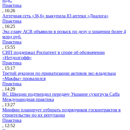
НДС
Практика
, 16:26
Аптечная сеть «36,6» выкупила 83 аптеки «Диалога»
Практика
, 16:25
Экс-главу АСВ объявили в розыск по делу о хищении более 4
млрд руб.
Практика
, 15:55
СИП поддержал Роспатент в споре об обозначении
«Нетдолгофф»
Практика
, 15:17
Третий аукцион по приватизации активов экс-владельца
«Макфы» провалился
Практика
, 14:29
ВС Швеции подтвердил передачу Украине сухогруза Caffa
Международная практика
, 13:27
Минфин планирует отбирать подрядчиков госконтрактов в
строительстве по их репутации
Практика
, 12:52