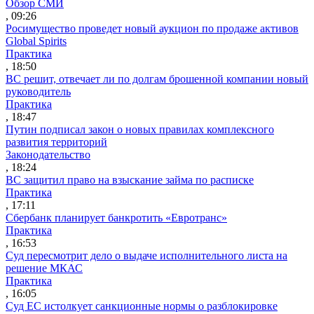
Обзор СМИ
, 09:26
Росимущество проведет новый аукцион по продаже активов
Global Spirits
Практика
, 18:50
ВС решит, отвечает ли по долгам брошенной компании новый
руководитель
Практика
, 18:47
Путин подписал закон о новых правилах комплексного
развития территорий
Законодательство
, 18:24
ВС защитил право на взыскание займа по расписке
Практика
, 17:11
Сбербанк планирует банкротить «Евротранс»
Практика
, 16:53
Суд пересмотрит дело о выдаче исполнительного листа на
решение МКАС
Практика
, 16:05
Суд ЕС истолкует санкционные нормы о разблокировке