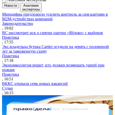
Новости
Анатомия
экспертизы
Минцифры предложило усилить контроль за сим-картами в
M2M-устройствах компаний
Законодательство
, 19:02
ВС рассмотрит иск о снятии партии «Яблоко» с выборов
Практика
, 17:55
Экс-владельца бутика Cartier осудили на девять с половиной
лет за таможенную схему
Практика
, 17:18
Экономколлегия решит, кто должен возмещать ущерб при
пожаре
Практика
, 16:51
ВККС открыла семь новых вакансий
Судьи
, 16:15