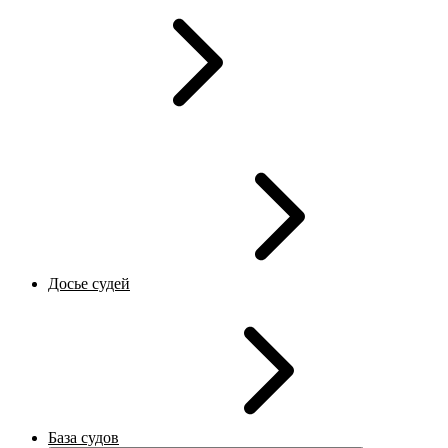
Досье судей
База судов