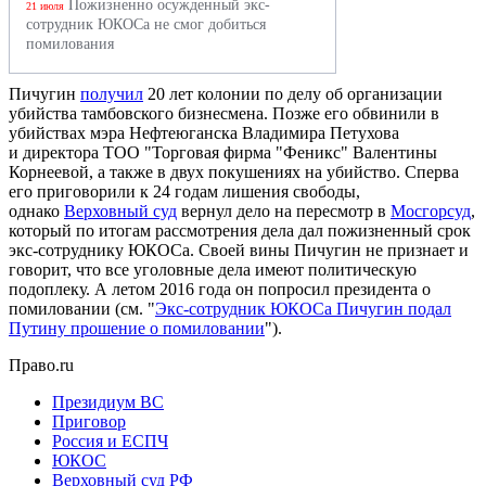
Пожизненно осужденный экс-
21 июля
сотрудник ЮКОСа не смог добиться
помилования
Пичугин
получил
20 лет колонии по делу об организации
убийства тамбовского бизнесмена. Позже его обвинили в
убийствах мэра Нефтеюганска Владимира Петухова
и директора ТОО "Торговая фирма "Феникс" Валентины
Корнеевой, а также в двух покушениях на убийство. Сперва
его приговорили к 24 годам лишения свободы,
однако
Верховный суд
вернул дело на пересмотр в
Мосгорсуд
,
который по итогам рассмотрения дела дал пожизненный срок
экс-сотруднику ЮКОСа. Своей вины Пичугин не признает и
говорит, что все уголовные дела имеют политическую
подоплеку. А летом 2016 года он попросил президента о
помиловании (см. "
Экс-сотрудник ЮКОСа Пичугин подал
Путину прошение о помиловании
").
Право.ru
Президиум ВС
Приговор
Россия и ЕСПЧ
ЮКОС
Верховный суд РФ