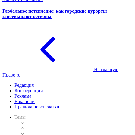
Глобальное потепление: как городские курорты
завоёвывают регионы
На главную
Право.ru
Редакция
Конференции
Реклама
Вакансии
Правила перепечатки
Темы
Практика
Законодательство
Процесс