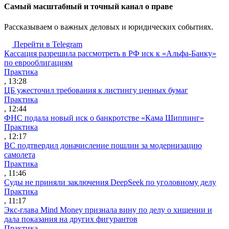
Cамый масштабный и точный канал о праве
Рассказываем о важных деловых и юридических событиях.
Перейти в Telegram
Кассация разрешила рассмотреть в РФ иск к «Альфа-Банку»
по еврооблигациям
Практика
, 13:28
ЦБ ужесточил требования к листингу ценных бумаг
Практика
, 12:44
ФНС подала новый иск о банкротстве «Кама Шиппинг»
Практика
, 12:17
ВС подтвердил доначисление пошлин за модернизацию
самолета
Практика
, 11:46
Суды не приняли заключения DeepSeek по уголовному делу
Практика
, 11:17
Экс-глава Mind Money признала вину по делу о хищении и
дала показания на других фигурантов
Практика