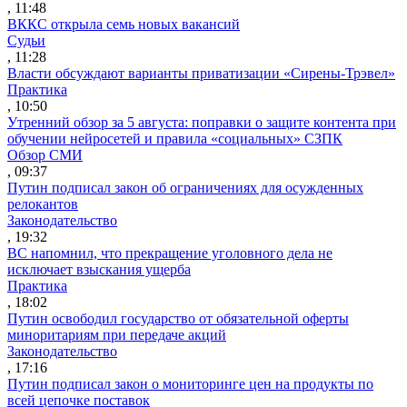
, 11:48
ВККС открыла семь новых вакансий
Судьи
, 11:28
Власти обсуждают варианты приватизации «Сирены-Трэвел»
Практика
, 10:50
Утренний обзор за 5 августа: поправки о защите контента при
обучении нейросетей и правила «социальных» СЗПК
Обзор СМИ
, 09:37
Путин подписал закон об ограничениях для осужденных
релокантов
Законодательство
, 19:32
ВС напомнил, что прекращение уголовного дела не
исключает взыскания ущерба
Практика
, 18:02
Путин освободил государство от обязательной оферты
миноритариям при передаче акций
Законодательство
, 17:16
Путин подписал закон о мониторинге цен на продукты по
всей цепочке поставок