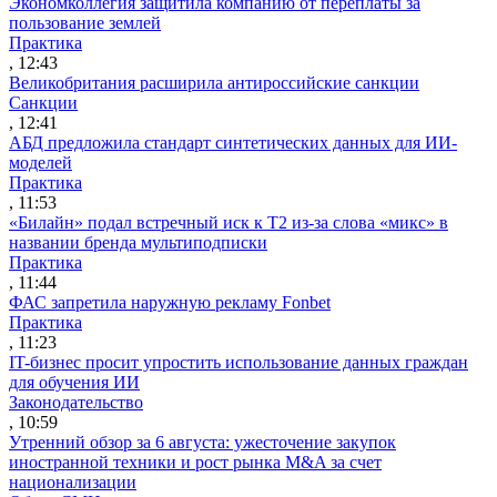
Экономколлегия защитила компанию от переплаты за
пользование землей
Практика
, 12:43
Великобритания расширила антироссийские санкции
Санкции
, 12:41
АБД предложила стандарт синтетических данных для ИИ-
моделей
Практика
, 11:53
«Билайн» подал встречный иск к Т2 из-за слова «микс» в
названии бренда мультиподписки
Практика
, 11:44
ФАС запретила наружную рекламу Fonbet
Практика
, 11:23
IT-бизнес просит упростить использование данных граждан
для обучения ИИ
Законодательство
, 10:59
Утренний обзор за 6 августа: ужесточение закупок
иностранной техники и рост рынка M&A за счет
национализации