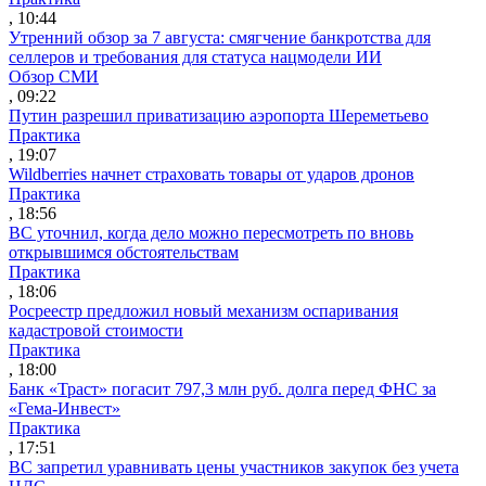
, 10:44
Утренний обзор за 7 августа: смягчение банкротства для
селлеров и требования для статуса нацмодели ИИ
Обзор СМИ
, 09:22
Путин разрешил приватизацию аэропорта Шереметьево
Практика
, 19:07
Wildberries начнет страховать товары от ударов дронов
Практика
, 18:56
ВС уточнил, когда дело можно пересмотреть по вновь
открывшимся обстоятельствам
Практика
, 18:06
Росреестр предложил новый механизм оспаривания
кадастровой стоимости
Практика
, 18:00
Банк «Траст» погасит 797,3 млн руб. долга перед ФНС за
«Гема-Инвест»
Практика
, 17:51
ВС запретил уравнивать цены участников закупок без учета