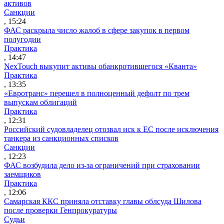
активов
Санкции
, 15:24
ФАС раскрыла число жалоб в сфере закупок в первом
полугодии
Практика
, 14:47
NexTouch выкупит активы обанкротившегося «Кванта»
Практика
, 13:35
«Евротранс» перешел в полноценный дефолт по трем
выпускам облигаций
Практика
, 12:31
Российский судовладелец отозвал иск к ЕС после исключения
танкера из санкционных списков
Санкции
, 12:23
ФАС возбудила дело из-за ограничений при страховании
заемщиков
Практика
, 12:06
Самарская ККС приняла отставку главы облсуда Шилова
после проверки Генпрокуратуры
Судьи