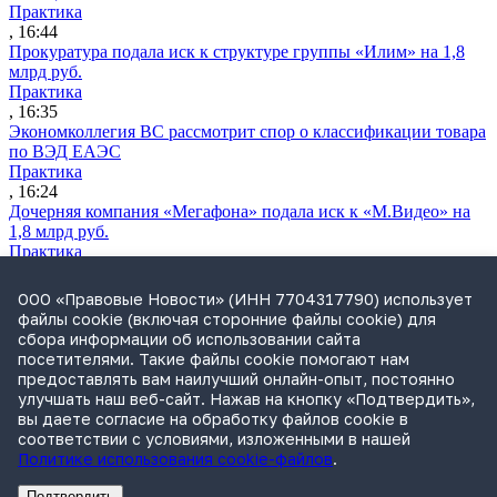
Практика
, 16:44
Прокуратура подала иск к структуре группы «Илим» на 1,8
млрд руб.
Практика
, 16:35
Экономколлегия ВС рассмотрит спор о классификации товара
по ВЭД ЕАЭС
Практика
, 16:24
Дочерняя компания «Мегафона» подала иск к «М.Видео» на
1,8 млрд руб.
Практика
, 15:50
СИП проверит отмену патента на систему управления
ООО «Правовые Новости» (ИНН 7704317790) использует
устройствами после возражений «Яндекса»
файлы cookie (включая сторонние файлы cookie) для
Практика
сбора информации об использовании сайта
, 15:17
посетителями. Такие файлы cookie помогают нам
Суды 10 стран рассматривают иски российской «дочки»
предоставлять вам наилучший онлайн-опыт, постоянно
Google о возврате дивидендов
улучшать наш веб-сайт. Нажав на кнопку «Подтвердить»,
Международная практика
вы даете согласие на обработку файлов cookie в
, 14:09
соответствии с условиями, изложенными в нашей
Политике использования cookie-файлов
.
Подтвердить