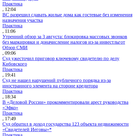
Практика
, 12:04
ВС разрешил сдавать жилые дома как гостевые без изменения
назначения участка
Практика
, 11:06
Утренний обзор за 3 августа: блокировка массовых звонков
без маркировки и доначисление налогов из-за инвестльгот
Обзор СМИ
, 09:06
Суд ужесточил приговор ключевому свидетелю по делу
Кибовского
Практика
, 19:41
Суд не нашел нарушений публичного порядка из-за
иностранного элемента на стороне кредитора
Практика
, 18:34
В «Деловой России» прокомментировали арест руководства
«Эфко»
Практика
, 17:49
Суд обратил в доход государства 123 объекта недвижимости
«Свидетелей Иеговы»*
Практика