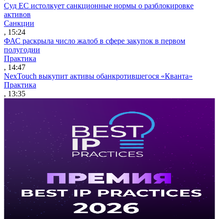
Суд ЕС истолкует санкционные нормы о разблокировке
активов
Санкции
, 15:24
ФАС раскрыла число жалоб в сфере закупок в первом
полугодии
Практика
, 14:47
NexTouch выкупит активы обанкротившегося «Кванта»
Практика
, 13:35