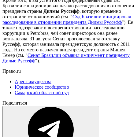
Кроме того, в августе этого года федеральный судья ВС
Бразилии санкционировал начало расследования в отношении
президента страны
Дилмы Руссефф
, которую временно
отстранили от полномочий (см. "
Суд Бразилии инициировал
расследование в отношении президента Дилмы Руссефф
"). Ее
также подозревают в воспрепятствовании расследованию
коррупции в Petrobras, чей совет директоров она ранее
возглавляла. 31 августа Сенат проголосовал за отставку
Руссефф, которая занимала президентскую должность с 2011
года. На ее место назначен вице-президент страны Мишел
Темер (см. "
Сенат Бразилии объявил импичмент президенту
Дилме Руссефф
").
Право.ru
Арест имущества
Юридическое сообщество
Самарский областной суд
Поделиться