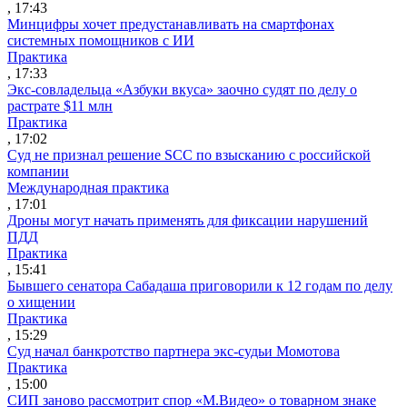
, 17:43
Минцифры хочет предустанавливать на смартфонах
системных помощников с ИИ
Практика
, 17:33
Экс-совладельца «Азбуки вкуса» заочно судят по делу о
растрате $11 млн
Практика
, 17:02
Суд не признал решение SCC по взысканию с российской
компании
Международная практика
, 17:01
Дроны могут начать применять для фиксации нарушений
ПДД
Практика
, 15:41
Бывшего сенатора Сабадаша приговорили к 12 годам по делу
о хищении
Практика
, 15:29
Суд начал банкротство партнера экс-судьи Момотова
Практика
, 15:00
СИП заново рассмотрит спор «М.Видео» о товарном знаке