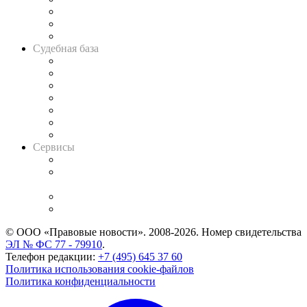
Советы для литигаторов
Сговоры на торгах
Авто
Судебная база
Картотека арбитражных дел
Решения арбитражных судов
Календарь рассмотрения арбитражных дел
Досье судей
Информация о судах
RSS лента новостей
Вакансии для юристов
Сервисы
Справочно-правовая система
Casebook: мониторинг дел
и компаний
Caselook: поиск и анализ практики
CASE.ONE: управление юридической службой
© ООО «Правовые новости». 2008-2026.
Номер свидетельства
ЭЛ № ФС 77 - 79910
.
Телефон редакции:
+7 (495) 645 37 60
Политика использования cookie-файлов
Политика конфиденциальности