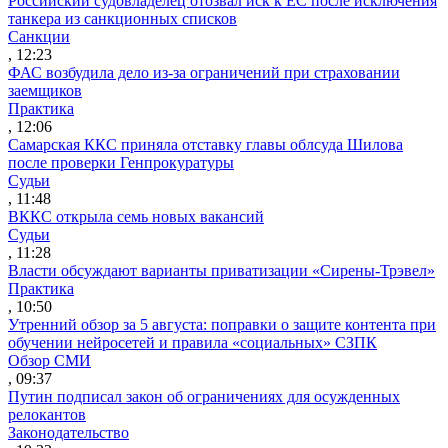
Российский судовладелец отозвал иск к ЕС после исключения
танкера из санкционных списков
Санкции
, 12:23
ФАС возбудила дело из-за ограничений при страховании
заемщиков
Практика
, 12:06
Самарская ККС приняла отставку главы облсуда Шилова
после проверки Генпрокуратуры
Судьи
, 11:48
ВККС открыла семь новых вакансий
Судьи
, 11:28
Власти обсуждают варианты приватизации «Сирены-Трэвел»
Практика
, 10:50
Утренний обзор за 5 августа: поправки о защите контента при
обучении нейросетей и правила «социальных» СЗПК
Обзор СМИ
, 09:37
Путин подписал закон об ограничениях для осужденных
релокантов
Законодательство