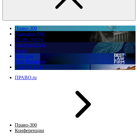
Право-300
Юррынок РФ:
35 лет спустя
Экологическое
право
Best Law
Firm Marketing
ПМЮФ 2026
ПРАВО.ru
Право-300
Конференции