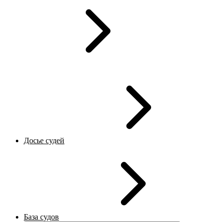
Досье судей
База судов