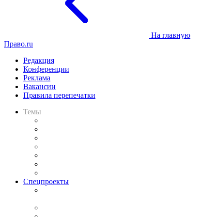
На главную
Право.ru
Редакция
Конференции
Реклама
Вакансии
Правила перепечатки
Темы
Практика
Законодательство
Процесс
Исследования
Рынок юридических услуг
Юридическое сообщество
Важнейшие правовые темы в прессе
Спецпроекты
Подкаст «В здравом уме
и твёрдой памяти»
Legal Design
Банкротная панорама