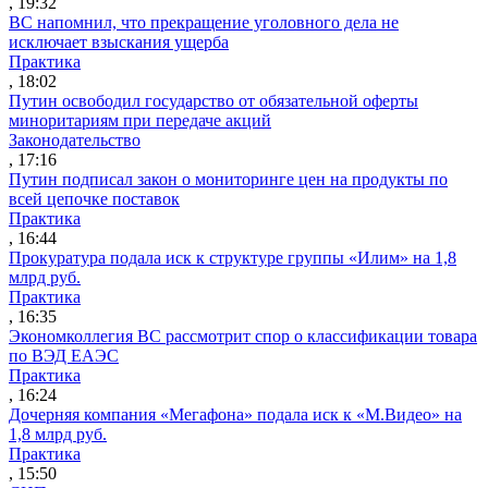
, 19:32
ВС напомнил, что прекращение уголовного дела не
исключает взыскания ущерба
Практика
, 18:02
Путин освободил государство от обязательной оферты
миноритариям при передаче акций
Законодательство
, 17:16
Путин подписал закон о мониторинге цен на продукты по
всей цепочке поставок
Практика
, 16:44
Прокуратура подала иск к структуре группы «Илим» на 1,8
млрд руб.
Практика
, 16:35
Экономколлегия ВС рассмотрит спор о классификации товара
по ВЭД ЕАЭС
Практика
, 16:24
Дочерняя компания «Мегафона» подала иск к «М.Видео» на
1,8 млрд руб.
Практика
, 15:50