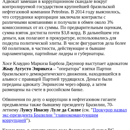
Адвокат замешан в коррупционном скандале вокруг
контролируемой государством крупнейшей бразильской
нефтегазовой компании Petrobras. В 2014 году выяснилось,
что сотрудники корпорации заключали контракты с
различными компаниями и получали в обмен около 3%
комиссионных от их суммы. По предварительным оценкам,
сумма взяток достигла почти $3,8 млрд. В дальнейшем эти
деньги, как полагают в прокуратуре, использовались для
подкупа политической элиты. В числе фигурантов дела более
60 политиков, в частности, действующие и бывшие
парламентарии, партийные лидеры и губернаторы.
Хосе Клаудио Маркиза Барбоза Джуниор выступает адвокатом
Жоау Аугусто Энрикеса
– "оператора" взятки Партии
бразильского демократического движения, находившейся в
альянсе с правящей Партией трудящихся. Деньги были
переданы адвокату Энрикесом через офшор, а затем
размещены на счете в российском банке.
Обвинения по делу о коррупции в нефтегазовом гиганте
предъявлены также бывшему президенту Бразилии, 70-
летнему
Луису Инасиу Луле да Силве
(см. "
Прокурор назвал
экс-президента Бразилии "главнокомандующим
коррупцией
").