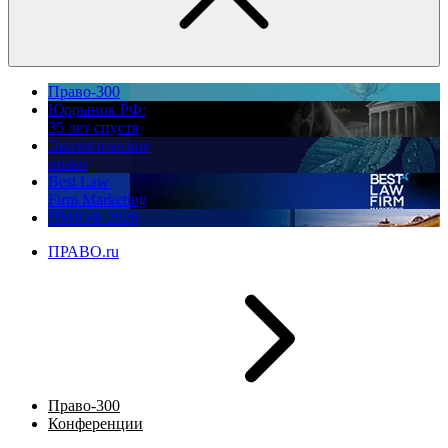
Право-300
Юррынок РФ:
35 лет спустя
Экологическое
право
Best Law
Firm Marketing
ПМЮФ 2026
ПРАВО.ru
Право-300
Конференции