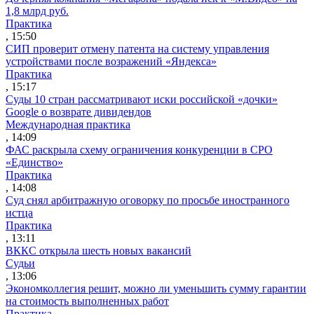
1,8 млрд руб.
Практика
, 15:50
СИП проверит отмену патента на систему управления
устройствами после возражений «Яндекса»
Практика
, 15:17
Суды 10 стран рассматривают иски российской «дочки»
Google о возврате дивидендов
Международная практика
, 14:09
ФАС раскрыла схему ограничения конкуренции в СРО
«Единство»
Практика
, 14:08
Суд снял арбитражную оговорку по просьбе иностранного
истца
Практика
, 13:11
ВККС открыла шесть новых вакансий
Судьи
, 13:06
Экономколлегия решит, можно ли уменьшить сумму гарантии
на стоимость выполненных работ
Практика