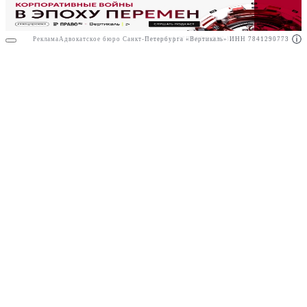
Реклама
Адвокатское бюро Санкт-Петербурга «Вертикаль» ИНН 7841290773
Реклама
АО"ПРАВО.РУ" ИНН: 7708095468