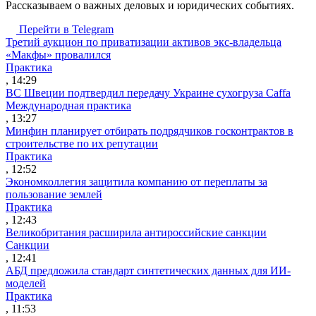
Рассказываем о важных деловых и юридических событиях.
Перейти в Telegram
Третий аукцион по приватизации активов экс-владельца
«Макфы» провалился
Практика
, 14:29
ВС Швеции подтвердил передачу Украине сухогруза Caffa
Международная практика
, 13:27
Минфин планирует отбирать подрядчиков госконтрактов в
строительстве по их репутации
Практика
, 12:52
Экономколлегия защитила компанию от переплаты за
пользование землей
Практика
, 12:43
Великобритания расширила антироссийские санкции
Санкции
, 12:41
АБД предложила стандарт синтетических данных для ИИ-
моделей
Практика
, 11:53