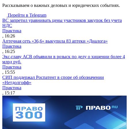
Рассказываем о важных деловых и юридических событиях.
Перейти в Telegram
ВС запретил уравнивать цены участников закупок без учета
НДС
Практика
, 16:26
Аптечная сеть «36,6» выкупила 83 аптеки «Диалога»
Практика
, 16:25
Экс-главу АСВ объявили в розыск по делу о хищении более 4
млрд руб.
Практика
, 15:55
СИП поддержал Роспатент в споре об обозначении
«Нетдолгофф»
Практика
, 15:17