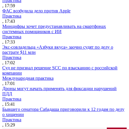
Практика
, 17:59
ФАС возбудила дело против Apple
Практика
, 17:43
Минцифры хочет предустанавливать на смартфонах
системных помощников с ИИ
Практика
, 17:33
Экс-совладельца «Азбуки вкуса» заочно судят по делу о
растрате $11 млн
Практика
, 17:02
Суд не признал решение SCC по взысканию с российской
компании
Международная практика
, 17:01
Дроны могут начать применять для фиксации нарушений
ПДД
Практика
, 15:41
Бывшего сенатора Сабадаша приговорили к 12 годам по делу
о хищении
Практика
, 15:29