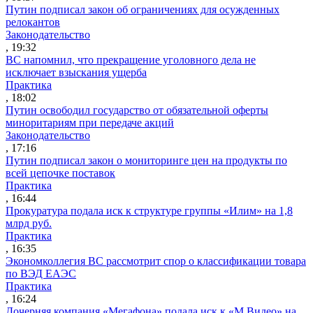
Путин подписал закон об ограничениях для осужденных
релокантов
Законодательство
, 19:32
ВС напомнил, что прекращение уголовного дела не
исключает взыскания ущерба
Практика
, 18:02
Путин освободил государство от обязательной оферты
миноритариям при передаче акций
Законодательство
, 17:16
Путин подписал закон о мониторинге цен на продукты по
всей цепочке поставок
Практика
, 16:44
Прокуратура подала иск к структуре группы «Илим» на 1,8
млрд руб.
Практика
, 16:35
Экономколлегия ВС рассмотрит спор о классификации товара
по ВЭД ЕАЭС
Практика
, 16:24
Дочерняя компания «Мегафона» подала иск к «М.Видео» на