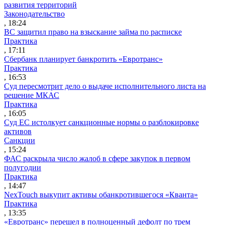
развития территорий
Законодательство
, 18:24
ВС защитил право на взыскание займа по расписке
Практика
, 17:11
Сбербанк планирует банкротить «Евротранс»
Практика
, 16:53
Суд пересмотрит дело о выдаче исполнительного листа на
решение МКАС
Практика
, 16:05
Суд ЕС истолкует санкционные нормы о разблокировке
активов
Санкции
, 15:24
ФАС раскрыла число жалоб в сфере закупок в первом
полугодии
Практика
, 14:47
NexTouch выкупит активы обанкротившегося «Кванта»
Практика
, 13:35
«Евротранс» перешел в полноценный дефолт по трем