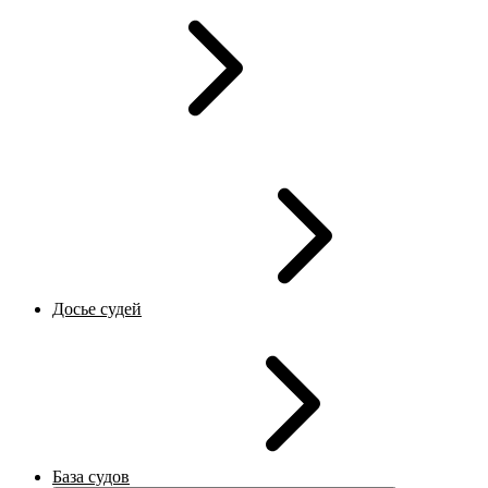
Досье судей
База судов