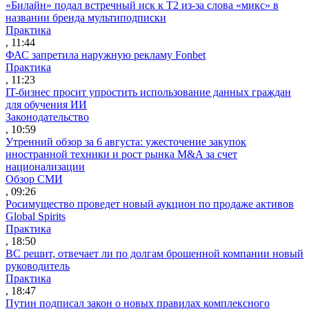
«Билайн» подал встречный иск к Т2 из-за слова «микс» в
названии бренда мультиподписки
Практика
, 11:44
ФАС запретила наружную рекламу Fonbet
Практика
, 11:23
IT-бизнес просит упростить использование данных граждан
для обучения ИИ
Законодательство
, 10:59
Утренний обзор за 6 августа: ужесточение закупок
иностранной техники и рост рынка M&A за счет
национализации
Обзор СМИ
, 09:26
Росимущество проведет новый аукцион по продаже активов
Global Spirits
Практика
, 18:50
ВС решит, отвечает ли по долгам брошенной компании новый
руководитель
Практика
, 18:47
Путин подписал закон о новых правилах комплексного