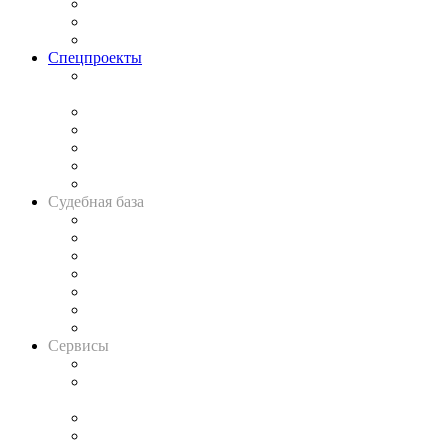
Рынок юридических услуг
Юридическое сообщество
Важнейшие правовые темы в прессе
Спецпроекты
Подкаст «В здравом уме
и твёрдой памяти»
Legal Design
Банкротная панорама
Советы для литигаторов
Сговоры на торгах
Авто
Судебная база
Картотека арбитражных дел
Решения арбитражных судов
Календарь рассмотрения арбитражных дел
Досье судей
Информация о судах
RSS лента новостей
Вакансии для юристов
Сервисы
Справочно-правовая система
Casebook: мониторинг дел
и компаний
Caselook: поиск и анализ практики
CASE.ONE: управление юридической службой