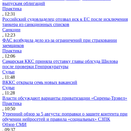
выпускам облигаций
Практика
, 12:31
Российский судовладелец отозвал иск к ЕС после исключения
танкера из санкционных списков
Санкции
, 12:23
ФАС возбудила дело из-за ограничений при страховании
заемщиков
Практика
, 12:06
Самарская ККС приняла отставку главы облсуда Шилова
после проверки Генпрокуратуры
Судьи
, 11:48
ВККС открыла семь новых вакансий
Судьи
, 11:28
Власти обсуждают варианты приватизации «Сирены-Трэвел»
Практика
, 10:50
Утренний обзор за 5 августа: поправки о защите контента при
обучении нейросетей и правила «социальных» СЗПК
Обзор СМИ
, 09:37