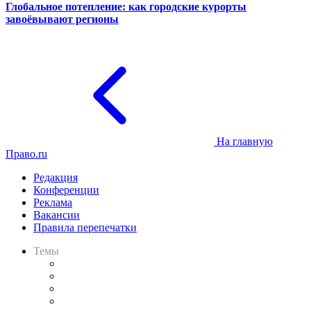
Глобальное потепление: как городские курорты
завоёвывают регионы
На главную
Право.ru
Редакция
Конференции
Реклама
Вакансии
Правила перепечатки
Темы
Практика
Законодательство
Процесс
Исследования