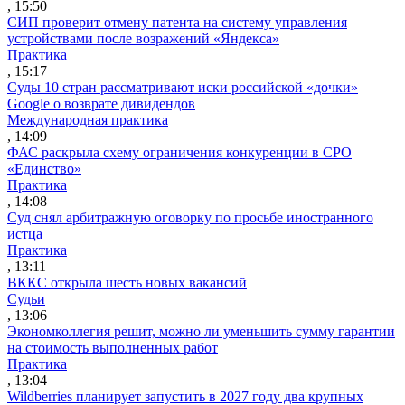
, 15:50
СИП проверит отмену патента на систему управления
устройствами после возражений «Яндекса»
Практика
, 15:17
Суды 10 стран рассматривают иски российской «дочки»
Google о возврате дивидендов
Международная практика
, 14:09
ФАС раскрыла схему ограничения конкуренции в СРО
«Единство»
Практика
, 14:08
Суд снял арбитражную оговорку по просьбе иностранного
истца
Практика
, 13:11
ВККС открыла шесть новых вакансий
Судьи
, 13:06
Экономколлегия решит, можно ли уменьшить сумму гарантии
на стоимость выполненных работ
Практика
, 13:04
Wildberries планирует запустить в 2027 году два крупных