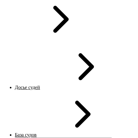
Досье судей
База судов