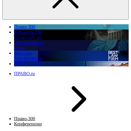
Право-300
Юррынок РФ:
35 лет спустя
Экологическое
право
Best Law
Firm Marketing
ПМЮФ 2026
ПРАВО.ru
Право-300
Конференции