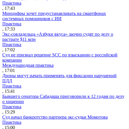
Практика
, 17:43
Минцифры хочет предустанавливать на смартфонах
системных помощников с ИИ
Практика
, 17:33
Экс-совладельца «Азбуки вкуса» заочно судят по делу о
растрате $11 млн
Практика
, 17:02
Суд не признал решение SCC по взысканию с российской
компании
Международная практика
, 17:01
Дроны могут начать применять для фиксации нарушений
ПДД
Практика
, 15:41
Бывшего сенатора Сабадаша приговорили к 12 годам по делу
о хищении
Практика
, 15:29
Суд начал банкротство партнера экс-судьи Момотова
Практика
, 15:00