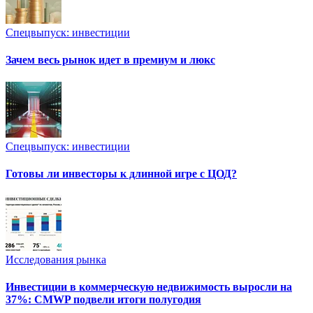
Спецвыпуск: инвестиции
Зачем весь рынок идет в премиум и люкс
Спецвыпуск: инвестиции
Готовы ли инвесторы к длинной игре с ЦОД?
Исследования рынка
Инвестиции в коммерческую недвижимость выросли на
37%: CMWP подвели итоги полугодия