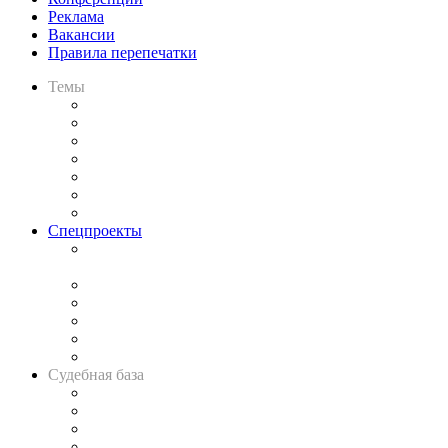
Реклама
Вакансии
Правила перепечатки
Темы
Практика
Законодательство
Процесс
Исследования
Рынок юридических услуг
Юридическое сообщество
Важнейшие правовые темы в прессе
Спецпроекты
Подкаст «В здравом уме
и твёрдой памяти»
Legal Design
Банкротная панорама
Советы для литигаторов
Сговоры на торгах
Авто
Судебная база
Картотека арбитражных дел
Решения арбитражных судов
Календарь рассмотрения арбитражных дел
Досье судей