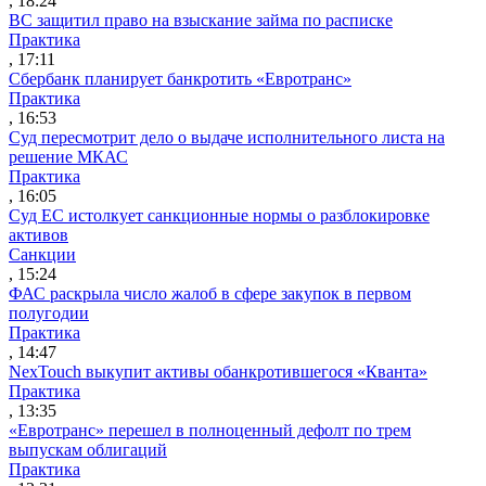
, 18:24
ВС защитил право на взыскание займа по расписке
Практика
, 17:11
Сбербанк планирует банкротить «Евротранс»
Практика
, 16:53
Суд пересмотрит дело о выдаче исполнительного листа на
решение МКАС
Практика
, 16:05
Суд ЕС истолкует санкционные нормы о разблокировке
активов
Санкции
, 15:24
ФАС раскрыла число жалоб в сфере закупок в первом
полугодии
Практика
, 14:47
NexTouch выкупит активы обанкротившегося «Кванта»
Практика
, 13:35
«Евротранс» перешел в полноценный дефолт по трем
выпускам облигаций
Практика