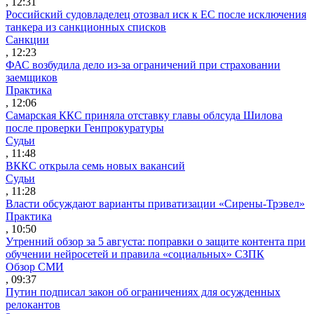
, 12:31
Российский судовладелец отозвал иск к ЕС после исключения
танкера из санкционных списков
Санкции
, 12:23
ФАС возбудила дело из-за ограничений при страховании
заемщиков
Практика
, 12:06
Самарская ККС приняла отставку главы облсуда Шилова
после проверки Генпрокуратуры
Судьи
, 11:48
ВККС открыла семь новых вакансий
Судьи
, 11:28
Власти обсуждают варианты приватизации «Сирены-Трэвел»
Практика
, 10:50
Утренний обзор за 5 августа: поправки о защите контента при
обучении нейросетей и правила «социальных» СЗПК
Обзор СМИ
, 09:37
Путин подписал закон об ограничениях для осужденных
релокантов