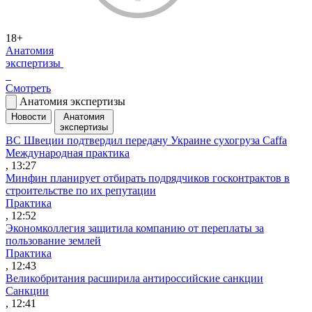
18+
Анатомия
экспертизы
Смотреть
Анатомия экспертизы
Новости
Анатомия
экспертизы
ВС Швеции подтвердил передачу Украине сухогруза Caffa
Международная практика
, 13:27
Минфин планирует отбирать подрядчиков госконтрактов в
строительстве по их репутации
Практика
, 12:52
Экономколлегия защитила компанию от переплаты за
пользование землей
Практика
, 12:43
Великобритания расширила антироссийские санкции
Санкции
, 12:41