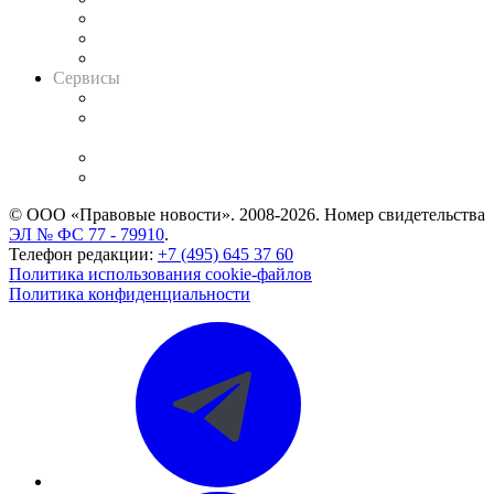
Информация о судах
RSS лента новостей
Вакансии для юристов
Сервисы
Справочно-правовая система
Casebook: мониторинг дел
и компаний
Caselook: поиск и анализ практики
CASE.ONE: управление юридической службой
© ООО «Правовые новости». 2008-2026.
Номер свидетельства
ЭЛ № ФС 77 - 79910
.
Телефон редакции:
+7 (495) 645 37 60
Политика использования cookie-файлов
Политика конфиденциальности