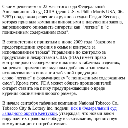
Своим решением от 22 мая этого года Федеральный
Апелляционный суд США (дело U.S. v. Philip Morris USA, 06-
5267) поддержал решение окружного судьи Глэдис Кесслер,
которая признала компании виновными в нарушении закона,
запрещающего описывать сигареты как "легкие" и "с
пониженным содержанием смол".
В соответствии с принятым в июне 2009 года "Законом о
предотвращении курения в семье и контроле за
использованием табака" Управление по контролю за
продуктами и лекарствами США (FDA) имеет право
контролировать содержание никотина в табачных изделиях,
запрещать применение вкусовых добавок и запрещать
использование в описании табачной продукции
слово "легкие" и формулировку "с пониженным содержанием
смол". Кроме того, FDA может обязать производителей
сигарет ставить на пачку предупреждающие о вреде
курения обозначения любого размера.
В начале сентября табачные компании National Tobacco Co.,
Tobacco City & Lottery Inc. подали
иск в Федеральный суд
Западного округа Кентукки
, утверждая, что новый закон
нарушает их право на свободу высказывания, препятствуя
коммуникации с потребителями.