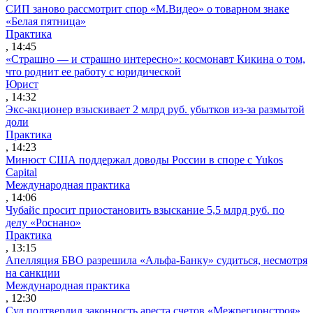
СИП заново рассмотрит спор «М.Видео» о товарном знаке
«Белая пятница»
Практика
, 14:45
«Страшно — и страшно интересно»: космонавт Кикина о том,
что роднит ее работу с юридической
Юрист
, 14:32
Экс-акционер взыскивает 2 млрд руб. убытков из-за размытой
доли
Практика
, 14:23
Минюст США поддержал доводы России в споре с Yukos
Capital
Международная практика
, 14:06
Чубайс просит приостановить взыскание 5,5 млрд руб. по
делу «Роснано»
Практика
, 13:15
Апелляция БВО разрешила «Альфа-Банку» судиться, несмотря
на санкции
Международная практика
, 12:30
Суд подтвердил законность ареста счетов «Межрегионстроя»