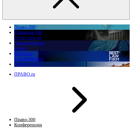
Право-300
Юррынок РФ:
35 лет спустя
Экологическое
право
Best Law
Firm Marketing
ПМЮФ 2026
ПРАВО.ru
Право-300
Конференции