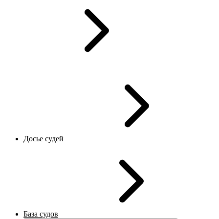
Досье судей
База судов