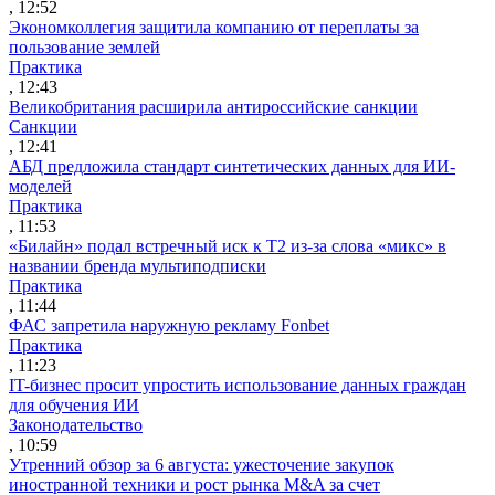
, 12:52
Экономколлегия защитила компанию от переплаты за
пользование землей
Практика
, 12:43
Великобритания расширила антироссийские санкции
Санкции
, 12:41
АБД предложила стандарт синтетических данных для ИИ-
моделей
Практика
, 11:53
«Билайн» подал встречный иск к Т2 из-за слова «микс» в
названии бренда мультиподписки
Практика
, 11:44
ФАС запретила наружную рекламу Fonbet
Практика
, 11:23
IT-бизнес просит упростить использование данных граждан
для обучения ИИ
Законодательство
, 10:59
Утренний обзор за 6 августа: ужесточение закупок
иностранной техники и рост рынка M&A за счет