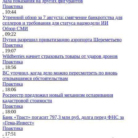
дала показания на других фигурантов
Практика
, 10:44
Утренний обзор за 7 августа: смягчение банкротства для
селлеров и требования для статуса нацмодели ИИ
Обзор СМИ
, 09:22
Путин разрешил приватизацию аэропорта Шереметьево
Практика
, 19:07
Wildberries начнет страховать товары от ударов дронов
Практика
, 18:56
ВС уточнил, когда дело можно пересмотреть по вновь
открывшимся обстоятельствам
Практика
, 18:06
Росреестр предложил новый механизм оспаривания
кадастровой стоимости
Практика
, 18:00
Банк «Траст» погасит 797,3 млн руб. долга перед ФНС за
«Гема-Инвест»
Практика
, 17:51