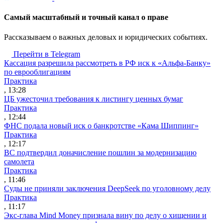
Cамый масштабный и точный канал о праве
Рассказываем о важных деловых и юридических событиях.
Перейти в Telegram
Кассация разрешила рассмотреть в РФ иск к «Альфа-Банку»
по еврооблигациям
Практика
, 13:28
ЦБ ужесточил требования к листингу ценных бумаг
Практика
, 12:44
ФНС подала новый иск о банкротстве «Кама Шиппинг»
Практика
, 12:17
ВС подтвердил доначисление пошлин за модернизацию
самолета
Практика
, 11:46
Суды не приняли заключения DeepSeek по уголовному делу
Практика
, 11:17
Экс-глава Mind Money признала вину по делу о хищении и