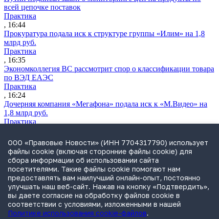
всей цепочке поставок
Практика
, 16:44
Прокуратура подала иск к структуре группы «Илим» на 1,8
млрд руб.
Практика
, 16:35
Экономколлегия ВС рассмотрит спор о классификации товара
по ВЭД ЕАЭС
Практика
, 16:24
Дочерняя компания «Мегафона» подала иск к «М.Видео» на
1,8 млрд руб.
Практика
, 15:50
СИП проверит отмену патента на систему управления
ООО «Правовые Новости» (ИНН 7704317790) использует
устройствами после возражений «Яндекса»
файлы cookie (включая сторонние файлы cookie) для
Практика
сбора информации об использовании сайта
, 15:17
посетителями. Такие файлы cookie помогают нам
Суды 10 стран рассматривают иски российской «дочки»
предоставлять вам наилучший онлайн-опыт, постоянно
Google о возврате дивидендов
улучшать наш веб-сайт. Нажав на кнопку «Подтвердить»,
Международная практика
вы даете согласие на обработку файлов cookie в
, 14:09
соответствии с условиями, изложенными в нашей
Политике использования cookie-файлов
.