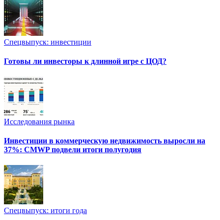
Спецвыпуск: инвестиции
Готовы ли инвесторы к длинной игре с ЦОД?
Исследования рынка
Инвестиции в коммерческую недвижимость выросли на
37%: CMWP подвели итоги полугодия
Спецвыпуск: итоги года