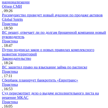
национализации
Обзор СМИ
, 09:26
Росимущество проведет новый аукцион по продаже активов
Global Spirits
Практика
, 18:50
ВС решит, отвечает ли по долгам брошенной компании новый
руководитель
Практика
, 18:47
Путин подписал закон о новых правилах комплексного
развития территорий
Законодательство
, 18:24
ВС защитил право на взыскание займа по расписке
Практика
, 17:11
Сбербанк планирует банкротить «Евротранс»
Практика
, 16:53
Суд пересмотрит дело о выдаче исполнительного листа на
решение МКАС
Практика
, 16:05