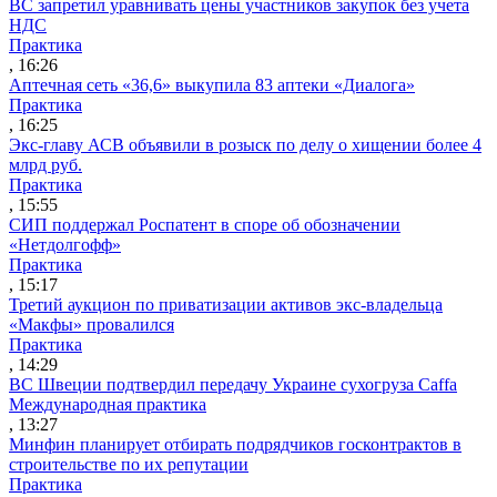
ВС запретил уравнивать цены участников закупок без учета
НДС
Практика
, 16:26
Аптечная сеть «36,6» выкупила 83 аптеки «Диалога»
Практика
, 16:25
Экс-главу АСВ объявили в розыск по делу о хищении более 4
млрд руб.
Практика
, 15:55
СИП поддержал Роспатент в споре об обозначении
«Нетдолгофф»
Практика
, 15:17
Третий аукцион по приватизации активов экс-владельца
«Макфы» провалился
Практика
, 14:29
ВС Швеции подтвердил передачу Украине сухогруза Caffa
Международная практика
, 13:27
Минфин планирует отбирать подрядчиков госконтрактов в
строительстве по их репутации
Практика