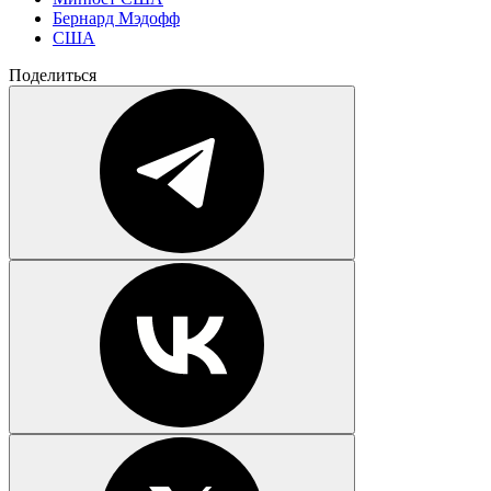
Бернард Мэдофф
США
Поделиться