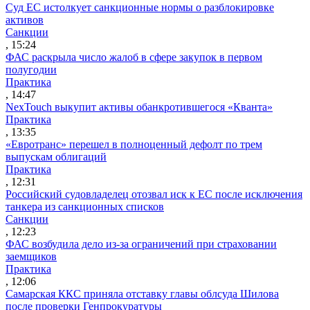
Суд ЕС истолкует санкционные нормы о разблокировке
активов
Санкции
, 15:24
ФАС раскрыла число жалоб в сфере закупок в первом
полугодии
Практика
, 14:47
NexTouch выкупит активы обанкротившегося «Кванта»
Практика
, 13:35
«Евротранс» перешел в полноценный дефолт по трем
выпускам облигаций
Практика
, 12:31
Российский судовладелец отозвал иск к ЕС после исключения
танкера из санкционных списков
Санкции
, 12:23
ФАС возбудила дело из-за ограничений при страховании
заемщиков
Практика
, 12:06
Самарская ККС приняла отставку главы облсуда Шилова
после проверки Генпрокуратуры