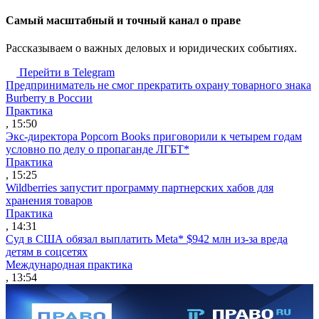
Cамый масштабный и точный канал о праве
Рассказываем о важных деловых и юридических событиях.
Перейти в Telegram
Предприниматель не смог прекратить охрану товарного знака
Burberry в России
Практика
, 15:50
Экс-директора Popcorn Books приговорили к четырем годам
условно по делу о пропаганде ЛГБТ*
Практика
, 15:25
Wildberries запустит программу партнерских хабов для
хранения товаров
Практика
, 14:31
Суд в США обязал выплатить Meta* $942 млн из-за вреда
детям в соцсетях
Международная практика
, 13:54