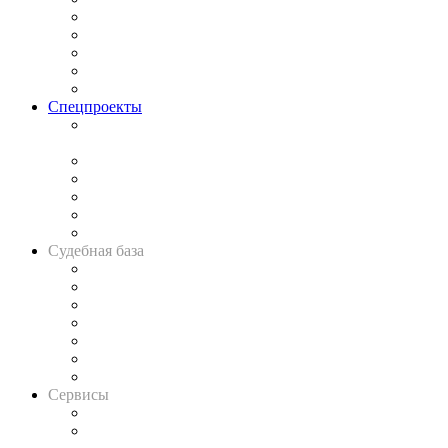
Процесс
Исследования
Рынок юридических услуг
Юридическое сообщество
Важнейшие правовые темы в прессе
Спецпроекты
Подкаст «В здравом уме
и твёрдой памяти»
Legal Design
Банкротная панорама
Советы для литигаторов
Сговоры на торгах
Авто
Судебная база
Картотека арбитражных дел
Решения арбитражных судов
Календарь рассмотрения арбитражных дел
Досье судей
Информация о судах
RSS лента новостей
Вакансии для юристов
Сервисы
Справочно-правовая система
Casebook: мониторинг дел