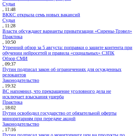
Судьи
, 11:48
ВККС открыла семь новых вакансий
Судьи
, 11:28
Власти обсуждают варианты приватизации «Сирены-Трэвел»
Практика
, 10:50
Утренний обзор за 5 августа: поправки о защите контента при
обучении нейросетей и правила «социальных» СЗПК
Обзор СМИ
, 09:37
Путин подписал закон об ограничениях для осужденных
релокантов
Законодательство
, 19:32
ВС напомнил, что прекращение уголовного дела не
исключает взыскания ущерба
Практика
, 18:02
Путин освободил государство от обязательной оферты
миноритариям при передаче акций
Законодательство
, 17:16
Путин подписал закон о мониторинге цен на продукты по