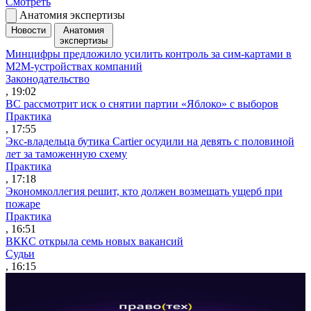
Смотреть
Анатомия экспертизы
Новости
Анатомия
экспертизы
Минцифры предложило усилить контроль за сим-картами в
M2M-устройствах компаний
Законодательство
, 19:02
ВС рассмотрит иск о снятии партии «Яблоко» с выборов
Практика
, 17:55
Экс-владельца бутика Cartier осудили на девять с половиной
лет за таможенную схему
Практика
, 17:18
Экономколлегия решит, кто должен возмещать ущерб при
пожаре
Практика
, 16:51
ВККС открыла семь новых вакансий
Судьи
, 16:15