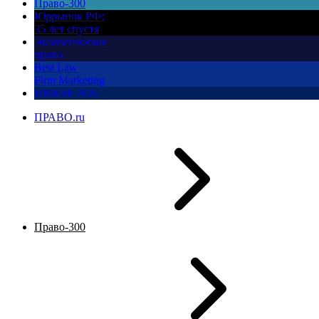
Право-300
Юррынок РФ:
35 лет спустя
Экологическое
право
Best Law
Firm Marketing
ПМЮФ 2026
ПРАВО.ru
Право-300