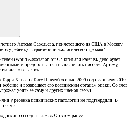
илетнего Артема Савельева, прилетевшего из США в Москву
ному ребенку "серьезной психологической травмы".
й (World Association for Children and Parents), дело будет
законными и предстоит ли ей выплачивать пособие Артему,
нтариев отказалась.
Торри Хансен (Torry Hansen) осенью 2009 года. 8 апреля 2010
т ребенка и возвращает его российским органам опеки. Со слов
угрожал убить ее саму и других членов семьи.
личии у ребенка психических патологий не подтвердили. В
ой семье.
дписано сегодня, 12 мая. Об этом ранее