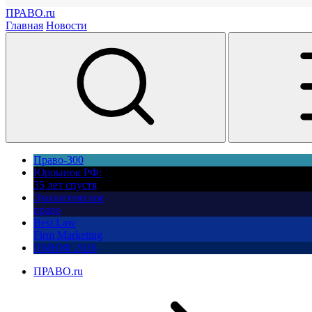
ПРАВО.ru
Главная
Новости
Право-300
Юррынок РФ:
35 лет спустя
Экологическое
право
Best Law
Firm Marketing
ПМЮФ 2026
ПРАВО.ru