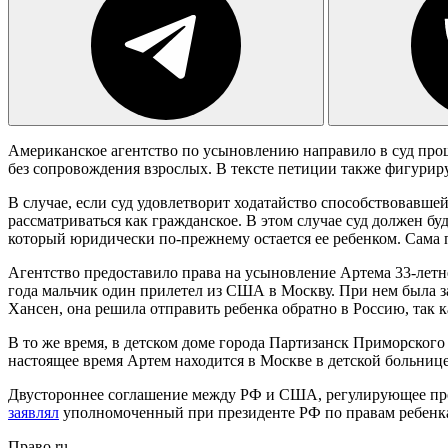
Американское агентство по усыновлению направило в суд про
без сопровождения взрослых. В тексте петиции также фигури
В случае, если суд удовлетворит ходатайство способствовавшей 
рассматриваться как гражданское. В этом случае суд должен б
который юридически по-прежнему остается ее ребенком. Сама п
Агентство предоставило права на усыновление Артема 33-летне
года мальчик один прилетел из США в Москву. При нем была за
Хансен, она решила отправить ребенка обратно в Россию, так 
В то же время, в детском доме города Партизанск Приморского
настоящее время Артем находится в Москве в детской больнице
Двустороннее соглашение между РФ и США, регулирующее проц
заявлял
уполномоченный при президенте РФ по правам ребенка
Право.ru