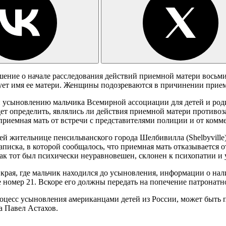
шение о начале расследования действий приемной матери восьм
рует имя ее матери. Женщины подозреваются в причинении прием
усыновлению мальчика Всемирной ассоциации для детей и родителе
удет определить, являлись ли действия приемной матери противо
риемная мать от встречи с представителями полиции и от комме
й жительнице пенсильванского города Шелбивилла (Shelbyville) 
писка, в которой сообщалось, что приемная мать отказывается о
как тот был психически неуравновешен, склонен к психопатии и 
 края, где мальчик находился до усыновления, информации о на
 номер 21. Вскоре его должны передать на попечение патронатн
есс усыновления американцами детей из России, может быть по
 Павел Астахов.