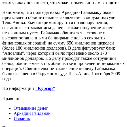
этих уликах нет ничего, что может помочь истцам в защите".
Напомним, что полгода назад Аркадию Гайдамаку было
предъявлено обвинительное заключение в окружном суде
Тель-Авива. Ему инкриминируются правонарушения,
связанные с отмыванием денег, а также получение денег
незаконным путем. Гайдамак обвиняется в сговоре с
высокопоставленными банкирами с целью сокрытия
финансовых операций на сумму 650 миллионов шекелей
(более 180 миллионов долларов). В деле фигурирует банк
"Апоалим", через который было проведено около 173
миллионов долларов. По делу проходят также сотрудники
банка, обвиняемые в пособничестве в проведении незаконных
операций. Обвинительное заключение по делу Гайдамака
было оглашено в Окружном суде Тель-Авива 1 октября 2009
года.
По информации
"Курсор"
Право.ru
Отмывание денег
Аркадий Гайдамак
Израиль