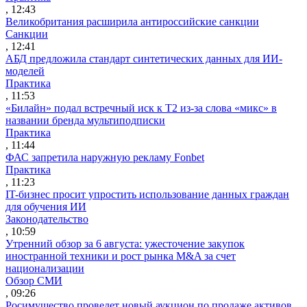
, 12:43
Великобритания расширила антироссийские санкции
Санкции
, 12:41
АБД предложила стандарт синтетических данных для ИИ-
моделей
Практика
, 11:53
«Билайн» подал встречный иск к Т2 из-за слова «микс» в
названии бренда мультиподписки
Практика
, 11:44
ФАС запретила наружную рекламу Fonbet
Практика
, 11:23
IT-бизнес просит упростить использование данных граждан
для обучения ИИ
Законодательство
, 10:59
Утренний обзор за 6 августа: ужесточение закупок
иностранной техники и рост рынка M&A за счет
национализации
Обзор СМИ
, 09:26
Росимущество проведет новый аукцион по продаже активов