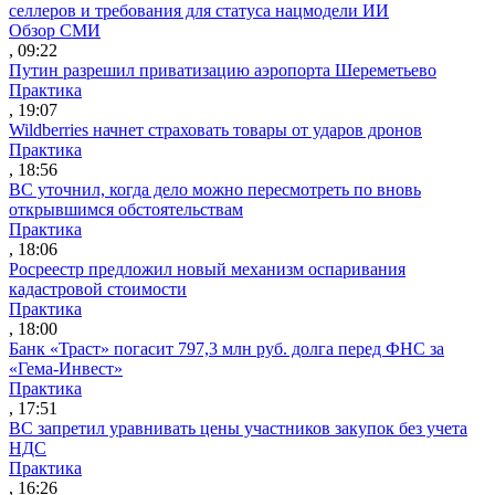
селлеров и требования для статуса нацмодели ИИ
Обзор СМИ
, 09:22
Путин разрешил приватизацию аэропорта Шереметьево
Практика
, 19:07
Wildberries начнет страховать товары от ударов дронов
Практика
, 18:56
ВС уточнил, когда дело можно пересмотреть по вновь
открывшимся обстоятельствам
Практика
, 18:06
Росреестр предложил новый механизм оспаривания
кадастровой стоимости
Практика
, 18:00
Банк «Траст» погасит 797,3 млн руб. долга перед ФНС за
«Гема-Инвест»
Практика
, 17:51
ВС запретил уравнивать цены участников закупок без учета
НДС
Практика
, 16:26