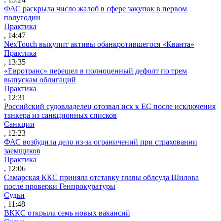
ФАС раскрыла число жалоб в сфере закупок в первом
полугодии
Практика
, 14:47
NexTouch выкупит активы обанкротившегося «Кванта»
Практика
, 13:35
«Евротранс» перешел в полноценный дефолт по трем
выпускам облигаций
Практика
, 12:31
Российский судовладелец отозвал иск к ЕС после исключения
танкера из санкционных списков
Санкции
, 12:23
ФАС возбудила дело из-за ограничений при страховании
заемщиков
Практика
, 12:06
Самарская ККС приняла отставку главы облсуда Шилова
после проверки Генпрокуратуры
Судьи
, 11:48
ВККС открыла семь новых вакансий