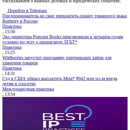
Рассказываем о важных деловых и юридических событиях.
Перейти в Telegram
Предприниматель не смог прекратить охрану товарного знака
Burberry в России
Практика
, 15:50
Экс-директора Popcorn Books приговорили к четырем годам
условно по делу о пропаганде ЛГБТ*
Практика
, 15:25
Wildberries запустит программу партнерских хабов для
хранения товаров
Практика
, 14:31
Суд в США обязал выплатить Meta* $942 млн из-за вреда
детям в соцсетях
Международная практика
, 13:54