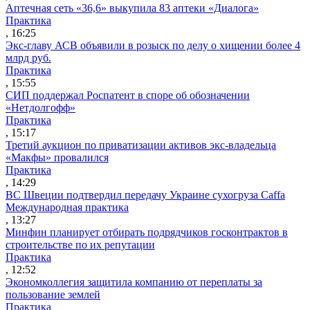
Аптечная сеть «36,6» выкупила 83 аптеки «Диалога»
Практика
, 16:25
Экс-главу АСВ объявили в розыск по делу о хищении более 4
млрд руб.
Практика
, 15:55
СИП поддержал Роспатент в споре об обозначении
«Нетдолгофф»
Практика
, 15:17
Третий аукцион по приватизации активов экс-владельца
«Макфы» провалился
Практика
, 14:29
ВС Швеции подтвердил передачу Украине сухогруза Caffa
Международная практика
, 13:27
Минфин планирует отбирать подрядчиков госконтрактов в
строительстве по их репутации
Практика
, 12:52
Экономколлегия защитила компанию от переплаты за
пользование землей
Практика