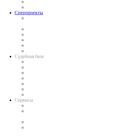
Юридическое сообщество
Важнейшие правовые темы в прессе
Спецпроекты
Подкаст «В здравом уме
и твёрдой памяти»
Legal Design
Банкротная панорама
Советы для литигаторов
Сговоры на торгах
Авто
Судебная база
Картотека арбитражных дел
Решения арбитражных судов
Календарь рассмотрения арбитражных дел
Досье судей
Информация о судах
RSS лента новостей
Вакансии для юристов
Сервисы
Справочно-правовая система
Casebook: мониторинг дел
и компаний
Caselook: поиск и анализ практики
CASE.ONE: управление юридической службой