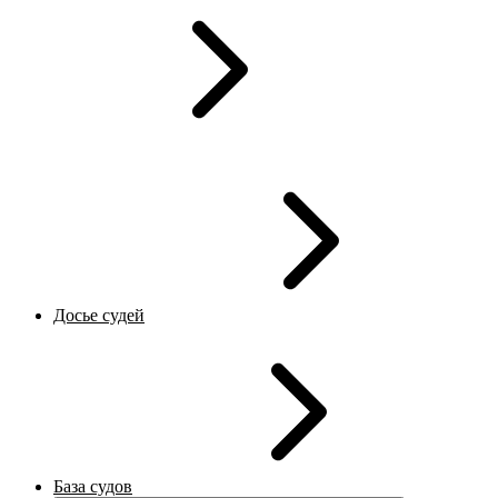
Досье судей
База судов