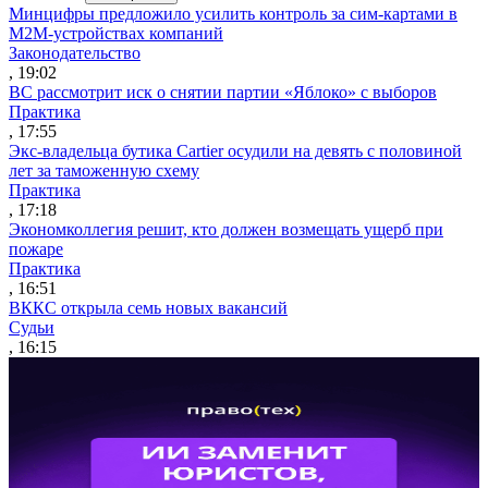
Минцифры предложило усилить контроль за сим-картами в
M2M-устройствах компаний
Законодательство
, 19:02
ВС рассмотрит иск о снятии партии «Яблоко» с выборов
Практика
, 17:55
Экс-владельца бутика Cartier осудили на девять с половиной
лет за таможенную схему
Практика
, 17:18
Экономколлегия решит, кто должен возмещать ущерб при
пожаре
Практика
, 16:51
ВККС открыла семь новых вакансий
Судьи
, 16:15