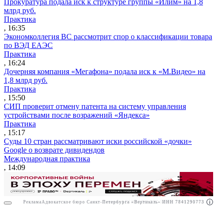
Прокуратура подала иск к структуре группы «Илим» на 1,8
млрд руб.
Практика
, 16:35
Экономколлегия ВС рассмотрит спор о классификации товара
по ВЭД ЕАЭС
Практика
, 16:24
Дочерняя компания «Мегафона» подала иск к «М.Видео» на
1,8 млрд руб.
Практика
, 15:50
СИП проверит отмену патента на систему управления
устройствами после возражений «Яндекса»
Практика
, 15:17
Суды 10 стран рассматривают иски российской «дочки»
Google о возврате дивидендов
Международная практика
, 14:09
Реклама
Адвокатское бюро Санкт-Петербурга «Вертикаль» ИНН 7841290773
Реклама
АО"ПРАВО.РУ" ИНН: 7708095468