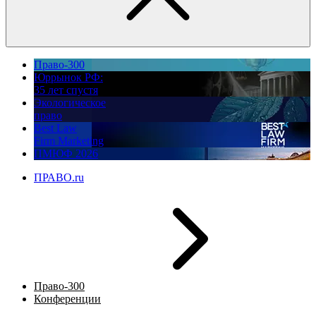
Право-300
Юррынок РФ:
35 лет спустя
Экологическое
право
Best Law
Firm Marketing
ПМЮФ 2026
ПРАВО.ru
Право-300
Конференции