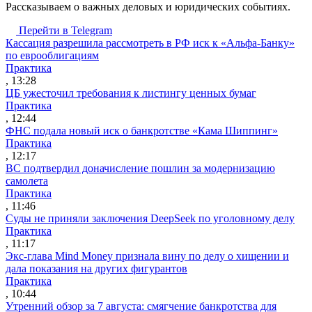
Рассказываем о важных деловых и юридических событиях.
Перейти в Telegram
Кассация разрешила рассмотреть в РФ иск к «Альфа-Банку»
по еврооблигациям
Практика
, 13:28
ЦБ ужесточил требования к листингу ценных бумаг
Практика
, 12:44
ФНС подала новый иск о банкротстве «Кама Шиппинг»
Практика
, 12:17
ВС подтвердил доначисление пошлин за модернизацию
самолета
Практика
, 11:46
Суды не приняли заключения DeepSeek по уголовному делу
Практика
, 11:17
Экс-глава Mind Money признала вину по делу о хищении и
дала показания на других фигурантов
Практика
, 10:44
Утренний обзор за 7 августа: смягчение банкротства для