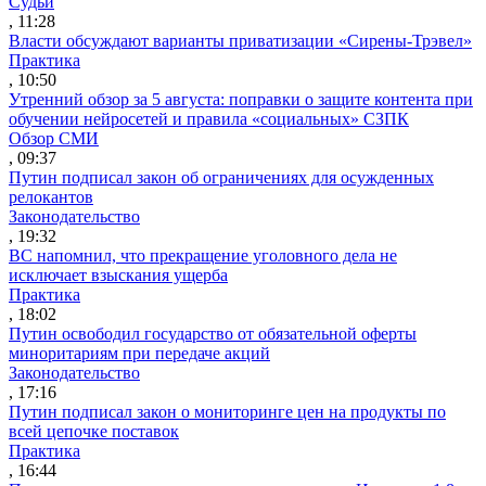
Судьи
, 11:28
Власти обсуждают варианты приватизации «Сирены-Трэвел»
Практика
, 10:50
Утренний обзор за 5 августа: поправки о защите контента при
обучении нейросетей и правила «социальных» СЗПК
Обзор СМИ
, 09:37
Путин подписал закон об ограничениях для осужденных
релокантов
Законодательство
, 19:32
ВС напомнил, что прекращение уголовного дела не
исключает взыскания ущерба
Практика
, 18:02
Путин освободил государство от обязательной оферты
миноритариям при передаче акций
Законодательство
, 17:16
Путин подписал закон о мониторинге цен на продукты по
всей цепочке поставок
Практика
, 16:44