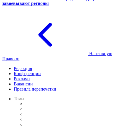
завоёвывают регионы
На главную
Право.ru
Редакция
Конференции
Реклама
Вакансии
Правила перепечатки
Темы
Практика
Законодательство
Процесс
Исследования
Рынок юридических услуг