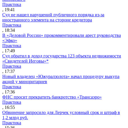
Практика
, 19:41
Суд не нашел нарушений публичного порядка из-за
иностранного элемента на стороне кредитора
Практика
, 18:34
В «Деловой России» прокомментировали арест руководства
«Эфко»
Практика
, 17:49
Суд обратил в доход государства 123 объекта недвижимости
«Свидетелей Иеговы»*
Практика
, 17:37
Новый владелец «Южуралзолота» начал процедуру выкупа
акций у миноритариев
Практика
, 17:36
ФНС просит прекратить банкротство «Трансаэро»
Практика
, 16:55
Обвинение запросило для Лерчек условный срок и штраф в
1,2 млрд руб.
Практика
, 15:36