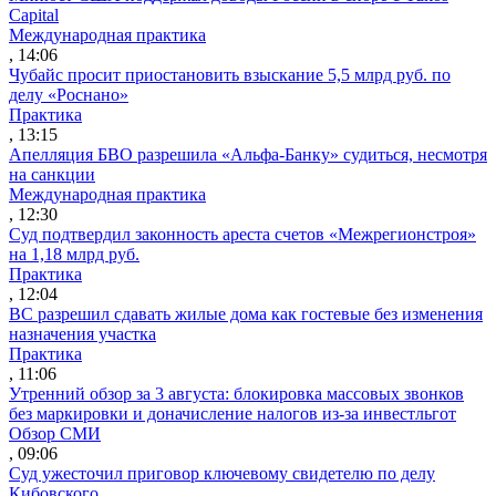
Capital
Международная практика
, 14:06
Чубайс просит приостановить взыскание 5,5 млрд руб. по
делу «Роснано»
Практика
, 13:15
Апелляция БВО разрешила «Альфа-Банку» судиться, несмотря
на санкции
Международная практика
, 12:30
Суд подтвердил законность ареста счетов «Межрегионстроя»
на 1,18 млрд руб.
Практика
, 12:04
ВС разрешил сдавать жилые дома как гостевые без изменения
назначения участка
Практика
, 11:06
Утренний обзор за 3 августа: блокировка массовых звонков
без маркировки и доначисление налогов из-за инвестльгот
Обзор СМИ
, 09:06
Суд ужесточил приговор ключевому свидетелю по делу
Кибовского