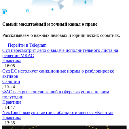
Cамый масштабный и точный канал о праве
Рассказываем о важных деловых и юридических событиях.
Перейти в Telegram
Суд пересмотрит дело о выдаче исполнительного листа на
решение МКАС
Практика
, 16:05
Суд ЕС истолкует санкционные нормы о разблокировке
активов
Санкции
, 15:24
ФАС раскрыла число жалоб в сфере закупок в первом
полугодии
Практика
, 14:47
NexTouch выкупит активы обанкротившегося «Кванта»
Практика
, 13:35