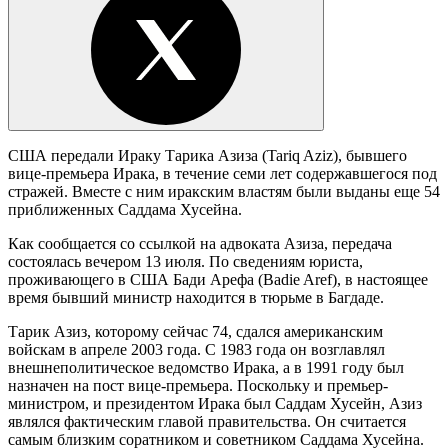
США передали Ираку Тарика Азиза (Tariq Aziz), бывшего
вице-премьера Ирака, в течение семи лет содержавшегося под
стражей. Вместе с ним иракским властям были выданы еще 54
приближенных Саддама Хусейна.
Как сообщается со ссылкой на адвоката Азиза, передача
состоялась вечером 13 июля. По сведениям юриста,
проживающего в США Бади Арефа (Badie Aref), в настоящее
время бывший министр находится в тюрьме в Багдаде.
Тарик Азиз, которому сейчас 74, сдался американским
войскам в апреле 2003 года. С 1983 года он возглавлял
внешнеполитическое ведомство Ирака, а в 1991 году был
назначен на пост вице-премьера. Поскольку и премьер-
министром, и президентом Ирака был Саддам Хусейн, Азиз
являлся фактическим главой правительства. Он считается
самым близким соратником и советником Саддама Хусейна.