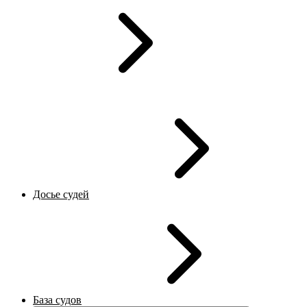
Досье судей
База судов