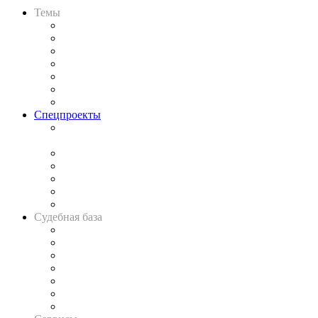
Темы
Практика
Законодательство
Процесс
Исследования
Рынок юридических услуг
Юридическое сообщество
Важнейшие правовые темы в прессе
Спецпроекты
Подкаст «В здравом уме
и твёрдой памяти»
Legal Design
Банкротная панорама
Советы для литигаторов
Сговоры на торгах
Авто
Судебная база
Картотека арбитражных дел
Решения арбитражных судов
Календарь рассмотрения арбитражных дел
Досье судей
Информация о судах
RSS лента новостей
Вакансии для юристов