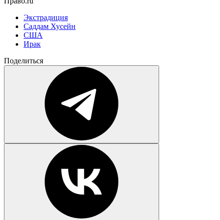
Право.ru
Экстрадиция
Саддам Хусейн
США
Ирак
Поделиться