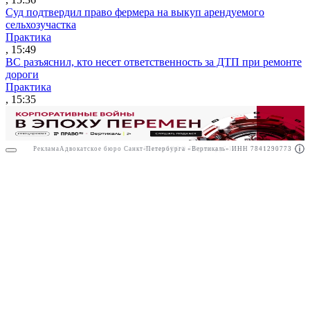
Суд подтвердил право фермера на выкуп арендуемого
сельхозучастка
Практика
, 15:49
ВС разъяснил, кто несет ответственность за ДТП при ремонте
дороги
Практика
, 15:35
Реклама
Адвокатское бюро Санкт-Петербурга «Вертикаль» ИНН 7841290773
Реклама
ООО "Право.ру" ИНН: 7704835288