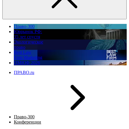
Право-300
Юррынок РФ:
35 лет спустя
Экологическое
право
Best Law
Firm Marketing
ПМЮФ 2026
ПРАВО.ru
Право-300
Конференции