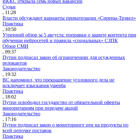
ВККС открыла семь новых вакансий
Судьи
, 11:28
Власти обсуждают варианты приватизации «Сирены-Трэвел»
Практика
, 10:50
Утренний обзор за 5 августа: поправки о защите контента при
обучении нейросетей и правила «социальных» СЗПК
Обзор СМИ
, 09:37
Путин подписал закон об ограничениях для осужденных
релокантов
Законодательство
, 19:32
ВС напомнил, что прекращение уголовного дела не
исключает взыскания ущерба
Практика
, 18:02
Путин освободил государство от обязательной оферты
миноритариям при передаче акций
Законодательство
, 17:16
Путин подписал закон о мониторинге цен на продукты по
всей цепочке поставок
Практика