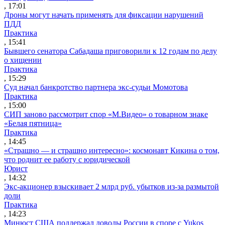
, 17:01
Дроны могут начать применять для фиксации нарушений
ПДД
Практика
, 15:41
Бывшего сенатора Сабадаша приговорили к 12 годам по делу
о хищении
Практика
, 15:29
Суд начал банкротство партнера экс-судьи Момотова
Практика
, 15:00
СИП заново рассмотрит спор «М.Видео» о товарном знаке
«Белая пятница»
Практика
, 14:45
«Страшно — и страшно интересно»: космонавт Кикина о том,
что роднит ее работу с юридической
Юрист
, 14:32
Экс-акционер взыскивает 2 млрд руб. убытков из-за размытой
доли
Практика
, 14:23
Минюст США поддержал доводы России в споре с Yukos