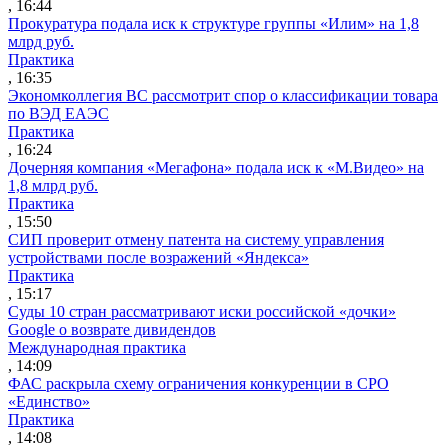
, 16:44
Прокуратура подала иск к структуре группы «Илим» на 1,8
млрд руб.
Практика
, 16:35
Экономколлегия ВС рассмотрит спор о классификации товара
по ВЭД ЕАЭС
Практика
, 16:24
Дочерняя компания «Мегафона» подала иск к «М.Видео» на
1,8 млрд руб.
Практика
, 15:50
СИП проверит отмену патента на систему управления
устройствами после возражений «Яндекса»
Практика
, 15:17
Суды 10 стран рассматривают иски российской «дочки»
Google о возврате дивидендов
Международная практика
, 14:09
ФАС раскрыла схему ограничения конкуренции в СРО
«Единство»
Практика
, 14:08