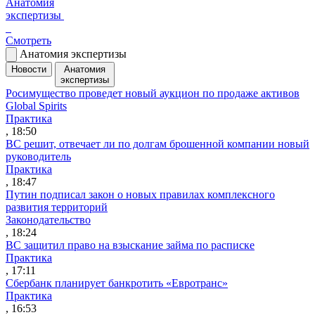
Анатомия
экспертизы
Смотреть
Анатомия экспертизы
Новости
Анатомия
экспертизы
Росимущество проведет новый аукцион по продаже активов
Global Spirits
Практика
, 18:50
ВС решит, отвечает ли по долгам брошенной компании новый
руководитель
Практика
, 18:47
Путин подписал закон о новых правилах комплексного
развития территорий
Законодательство
, 18:24
ВС защитил право на взыскание займа по расписке
Практика
, 17:11
Сбербанк планирует банкротить «Евротранс»
Практика
, 16:53