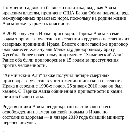
По мнению адвоката бывшего политика, выдавая Азиза
иракским властям, президент США Барак Обама нарушил ряд
международных правовых норм, поскольку на родине жизни
Азиза может угрожать опасность.
В 2009 году суд в Ираке приговорил Тарика Азиза к семи
годам тюрьмы за участие в выселении курдского населения из
северных провинций Ирака. Вместе с ним такой же приговор
был вынесен Хасану аль-Маджиду, двоюродному брату
Хусейна, более известному под именем "Химический Али".
Ранее оба были приговорены к 15 годам за преступления
против человечности.
"Химический Али" также получил четыре смертных
приговора за участие в уничтожении шиитского населения
Ирака в середине 1990-х годов. 25 января 2010 года он был
казнен. С Тарика Азиза обвинения в причастности к казни
шиитов были сняты.
Родственники Азиза неоднократно настаивали на его
освобождении из американской тюрьмы в Ираке по
состоянию здоровья — в январе 2010 года бывший министр
перенес инсульт.