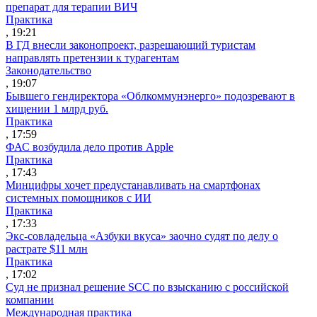
препарат для терапии ВИЧ
Практика
, 19:21
В ГД внесли законопроект, разрешающий туристам
направлять претензии к турагентам
Законодательство
, 19:07
Бывшего гендиректора «Облкоммунэнерго» подозревают в
хищении 1 млрд руб.
Практика
, 17:59
ФАС возбудила дело против Apple
Практика
, 17:43
Минцифры хочет предустанавливать на смартфонах
системных помощников с ИИ
Практика
, 17:33
Экс-совладельца «Азбуки вкуса» заочно судят по делу о
растрате $11 млн
Практика
, 17:02
Суд не признал решение SCC по взысканию с российской
компании
Международная практика